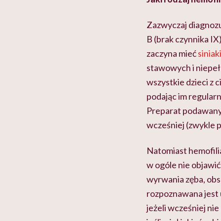
Zazwyczaj diagnozuj
B (brak czynnika IX
zaczyna mieć
siniak
stawowych i niepeł
wszystkie dzieci z c
podając im regularn
Preparat podawany je
wcześniej (zwykle p
Natomiast hemofilia
w ogóle nie objawić
wyrwania zęba, obs
rozpoznawana jest 
jeżeli wcześniej ni