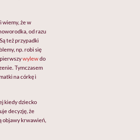
li wiemy, że w
 noworodka, od razu
 Są też przypadki
blemy, np. robi się
ę pierwszy
wylew
do
oczenie. Tymczasem
matki na córkę i
ej kiedy dziecko
je decyzję, że
 są objawy krwawień,