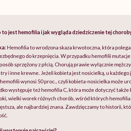
 to jest hemofilia i jak wygląda dziedziczenie tej choro
ka:
Hemofilia to wrodzona skaza krwotoczna, która polega
niezbędnego do krzepnięcia. W przypadku hemofilii mutacj
posób sprzężony z płcią. Chorują prawie wyłącznie mężczyź
stry i inne krewne. Jeżeli kobieta jest nosicielką, u każdego
hemofilii wynosi 50 proc., czyli kobieta-nosicielka może u
dko występuje też hemofilia C, która może dotyczyć także 
ki, wielki worek różnych chorób, wśród których hemofilia n
zęstsza, ale najbardziej znana. Zawdzięczamy to historii, kt
ość.
ii występuje najczęściej?