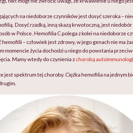
biegi, nikt mógł nie zwrócić uwagi, że krwawienie u niego je
ających na niedoborze czynników jest dosyć szeroka – ni
filią. Dosyć rzadką, inną skazą krwotoczną, jest niedobór 
osób w Polsce. Hemofilia C polega z kolei na niedoborze cz
 hemofilii – człowiek jest zdrowy, w jego genach nie ma ża
 momencie życia dochodzi u niego do powstania przeciwc
nięcia. Mamy wtedy do czynienia z
chorobą autoimmunolog
e jest spektrum tej choroby. Ciężka hemofilia na jednym bie
drugim.