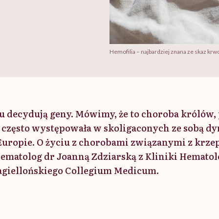
Hemofilia – najbardziej znana ze skaz krwo
iu decydują geny. Mówimy, że to choroba królów
często występowała w skoligaconych ze sobą dy
uropie. O życiu z chorobami związanymi z krze
matolog dr Joanną Zdziarską z Kliniki Hematol
agiellońskiego Collegium Medicum.