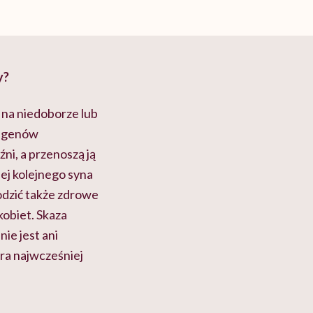
by?
 na niedoborze lub
e genów
ni, a przenoszą ją
 jej kolejnego syna
rodzić także zdrowe
kobiet. Skaza
ie jest ani
óra najwcześniej