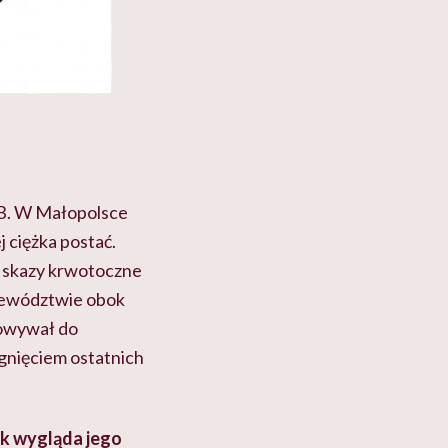
 B. W Małopolsce
 ciężka postać.
na skazy krwotoczne
ojewództwie obok
towywał do
gnięciem ostatnich
ak wygląda jego