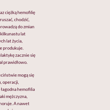
az ciężką hemofilię
ruszać, chodzić,
 prowadzą do zmian
kilkunastu lat
ch lat życia,
ie produkuje.
ilaktykę zacznie się
mal prawidłowo.
eciństwie mogą się
, operacji,
 łagodna hemofilia
aki mężczyzna,
choruje. A nawet