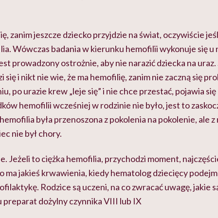
ę, zanim jeszcze dziecko przyjdzie na świat, oczywiście jeś
ilia. Wówczas badania w kierunku hemofilii wykonuje się u
jest prowadzony ostrożnie, aby nie narazić dziecka na uraz.
 się i nikt nie wie, że ma hemofilię, zanim nie zaczną się pro
u, po urazie krew „leje się” i nie chce przestać, pojawia si
dków hemofilii wcześniej w rodzinie nie było, jest to zask
hemofilia była przenoszona z pokolenia na pokolenie, ale z 
ec nie był chory.
e. Jeżeli to ciężka hemofilia, przychodzi moment, najczęści
o ma jakieś krwawienia, kiedy hematolog dziecięcy podejmu
rofilaktykę. Rodzice są uczeni, na co zwracać uwagę, jakie
 preparat dożylny czynnika VIII lub IX