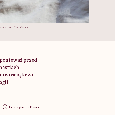
tocznych /fot. iStock
, ponieważ przed
nastiach
pliwością krwi
ogii
Przeczytasz w 11 min