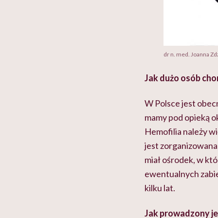
dr n. med. Joanna Zd
Jak dużo osób chor
W Polsce jest obec
mamy pod opieką ok.
Hemofilia należy wi
jest zorganizowana
miał ośrodek, w któ
ewentualnych zabie
kilku lat.
Jak prowadzony jes