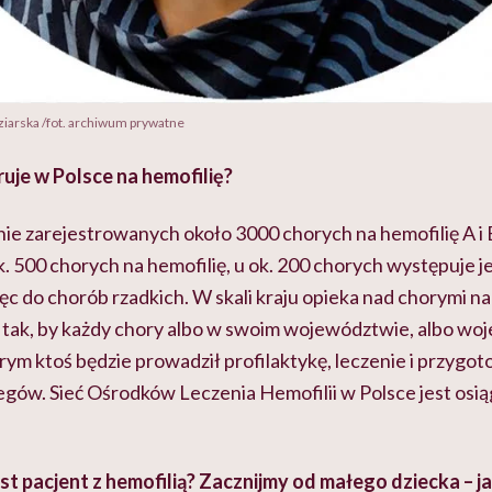
ziarska /fot. archiwum prywatne
uje w Polsce na hemofilię?
nie zarejestrowanych około 3000 chorych na hemofilię A i
 500 chorych na hemofilię, u ok. 200 chorych występuje jej
ęc do chorób rzadkich. W skali kraju opieka nad chorymi 
 tak, by każdy chory albo w swoim województwie, albo w
rym ktoś będzie prowadził profilaktykę, leczenie i przygo
gów. Sieć Ośrodków Leczenia Hemofilii w Polsce jest osią
t pacjent z hemofilią? Zacznijmy od małego dziecka – j