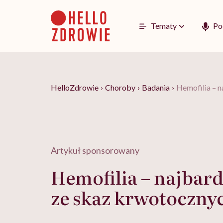
Go
to
content
Tematy
Po
HelloZdrowie
›
Choroby
›
Badania
›
Hemofilia – n
Artykuł sponsorowany
Hemofilia – najbard
ze skaz krwotoczny