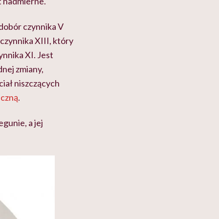
st nadmierne.
edobór czynnika V
czynnika XIII, który
ynnika XI. Jest
dnej zmiany,
iał niszczących
iczną
.
gunie, a jej