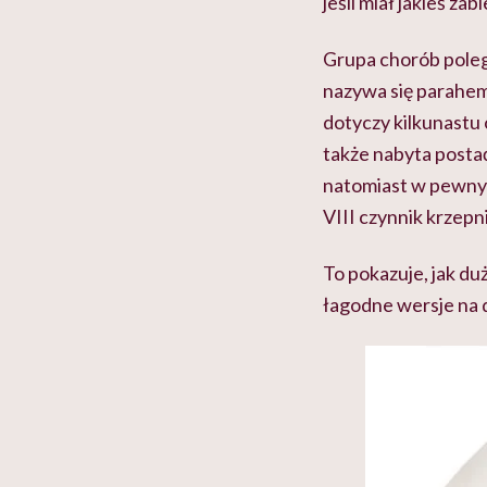
jeśli miał jakieś za
Grupa chorób poleg
nazywa się parahemo
dotyczy kilkunastu 
także nabyta postać
natomiast w pewnym
VIII czynnik krzep
To pokazuje, jak duż
łagodne wersje na 