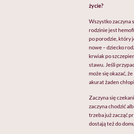
życie?
Wszystko zaczyna si
rodzinie jest hemof
po porodzie, który 
nowe – dziecko rodzi
krwiak po szczepieni
stawu. Jeśli przypa
może się okazać, że 
akurat żaden chłopi
Zaczyna się czekani
zaczyna chodzić alb
trzeba już zacząć p
dostają też do domu