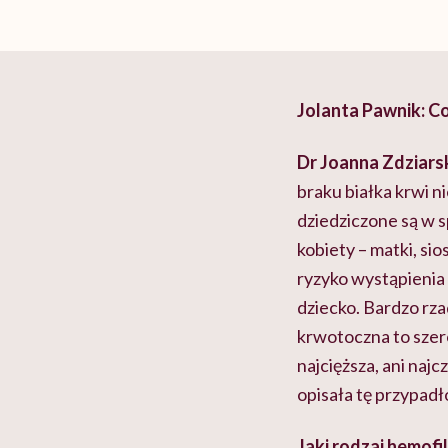
Jolanta Pawnik: Co
Dr Joanna Zdziars
braku białka krwi 
dziedziczone są w s
kobiety – matki, sio
ryzyko wystąpienia 
dziecko. Bardzo rza
krwotoczna to szero
najcięższa, ani najc
opisała tę przypadł
Jaki rodzaj hemofil