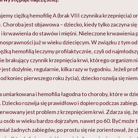
emy ciężką hemofilię A (brak VIII czynnika krzepnięcia) or
). Choroba jest objawowa – dziecko, kiedy tylko zaczyna się 
i
i krwawienia do stawów i mięśni. Nieleczone krwawienia
nosprawności już w wieku dziecięcym. W związku z tym od 
iężką hemofilią leczymy profilaktycznie, czyli od najmłodszy
ie brakujący czynnik krzepnięcia krwi, którego organizm n
st dożylnie, regularnie, kilka razy w tygodniu. Jeżeli prof
od koniec pierwszego roku życia), dziecko rozwija się nie
 umiarkowana i hemofilia łagodna to choroby, które w dzi
. Dziecko rozwija się prawidłowo i dopiero podczas zabiegu
erwowany jest problem z krzepnięciem krwi. Zdarza się, że
u osób w wieku bardzo dojrzałym, nawet po 60. Być może t
e miał żadnych zabiegów, po prostu się nie zorientował, że 