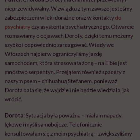
nieprzewidywalny. W związku z tym zawsze jesteśmy
zabezpieczeni w leki doraźne oraz w kontakty
do
psychiatry
czy asystenta psychiatrycznego. Otwarcie
rozmawiamy o objawach Doroty, dzięki temu możemy
szybko i odpowiednio zareagować. Wtedy we
Włoszech najpierw ograniczyliśmy jazdę
samochodem, która stresowała żonę – na Elbie jest
mnóstwo serpentyn. Przejąłem również spacery z
naszym psem – chihuahuą Stefanem, ponieważ
Dorota bała się, że wyjdzie i nie będzie wiedziała, jak
wrócić.
Dorota:
Sytuacja była poważna – miałam napady
lękowe i myśli samobójcze. Telefonicznie
konsultowałam się z moim psychiatrą – zwiększyliśmy