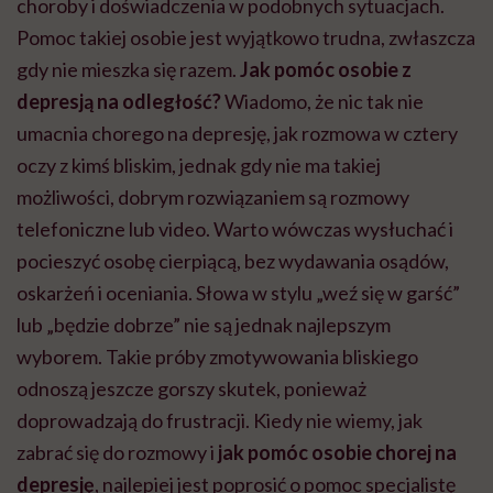
choroby i doświadczenia w podobnych sytuacjach.
Pomoc takiej osobie jest wyjątkowo trudna, zwłaszcza
gdy nie mieszka się razem.
Jak pomóc osobie z
depresją na odległość?
Wiadomo, że nic tak nie
umacnia chorego na depresję, jak rozmowa w cztery
oczy z kimś bliskim, jednak gdy nie ma takiej
możliwości, dobrym rozwiązaniem są rozmowy
telefoniczne lub video. Warto wówczas wysłuchać i
pocieszyć osobę cierpiącą, bez wydawania osądów,
oskarżeń i oceniania. Słowa w stylu „weź się w garść”
lub „będzie dobrze” nie są jednak najlepszym
wyborem. Takie próby zmotywowania bliskiego
odnoszą jeszcze gorszy skutek, ponieważ
doprowadzają do frustracji. Kiedy nie wiemy, jak
zabrać się do rozmowy i
jak pomóc osobie chorej na
depresję
,
najlepiej jest poprosić o pomoc specjalistę