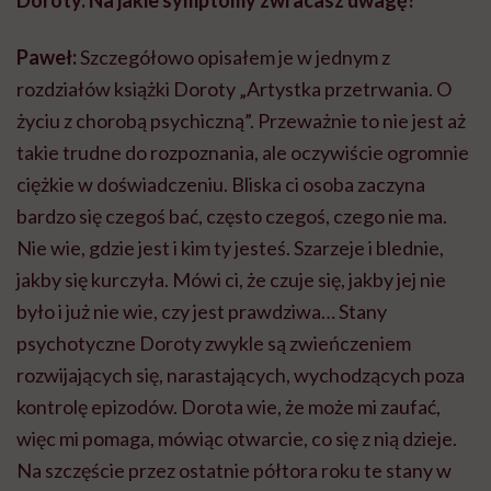
Doroty. Na jakie symptomy zwracasz uwagę?
Paweł:
Szczegółowo opisałem je w jednym z
rozdziałów książki Doroty „Artystka przetrwania. O
życiu z chorobą psychiczną”. Przeważnie to nie jest aż
takie trudne do rozpoznania, ale oczywiście ogromnie
ciężkie w doświadczeniu. Bliska ci osoba zaczyna
bardzo się czegoś bać, często czegoś, czego nie ma.
Nie wie, gdzie jest i kim ty jesteś. Szarzeje i blednie,
jakby się kurczyła. Mówi ci, że czuje się, jakby jej nie
było i już nie wie, czy jest prawdziwa… Stany
psychotyczne Doroty zwykle są zwieńczeniem
rozwijających się, narastających, wychodzących poza
kontrolę epizodów. Dorota wie, że może mi zaufać,
więc mi pomaga, mówiąc otwarcie, co się z nią dzieje.
Na szczęście przez ostatnie półtora roku te stany w