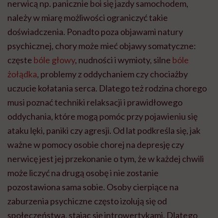
nerwicą np. panicznie boi się jazdy samochodem,
należy w miarę możliwości ograniczyć takie
doświadczenia. Ponadto poza objawami natury
psychicznej, chory może mieć objawy somatyczne:
częste
bóle głowy
, nudności i wymioty, silne
bóle
żołądka
, problemy z oddychaniem czy chociażby
uczucie kołatania serca. Dlatego też rodzina chorego
musi poznać techniki relaksacji i prawidłowego
oddychania, które mogą pomóc przy pojawieniu się
ataku lęki, paniki czy agresji. Od lat podkreśla się, jak
ważne w pomocy osobie chorej na depresję czy
nerwicę jest jej przekonanie o tym, że w każdej chwili
może liczyć na drugą osobę i nie zostanie
pozostawiona sama sobie. Osoby cierpiące na
zaburzenia psychiczne często izolują się od
społeczeństwa, stając się introwertykami. Dlatego