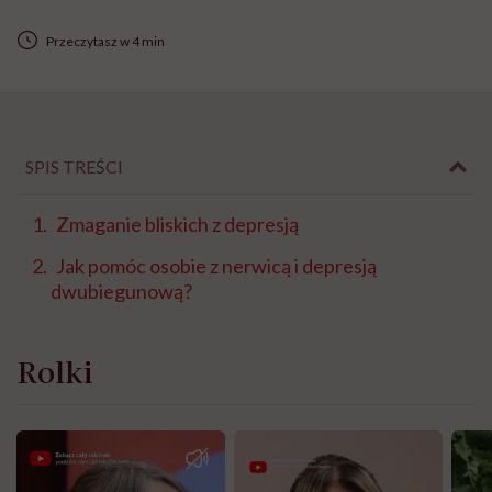
Przeczytasz w 4 min
SPIS TREŚCI
Zmaganie bliskich z depresją
Jak pomóc osobie z nerwicą i depresją
dwubiegunową?
Rolki