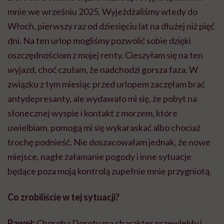
mnie we wrześniu 2025. Wyjeżdżaliśmy wtedy do
Włoch, pierwszy raz od dziesięciu lat na dłużej niż pięć
dni. Na ten urlop mogliśmy pozwolić sobie dzięki
oszczędnościom z mojej renty. Cieszyłam się na ten
wyjazd, choć czułam, że nadchodzi gorsza faza. W
związku z tym miesiąc przed urlopem zaczęłam brać
antydepresanty, ale wydawało mi się, że pobyt na
słonecznej wyspie i kontakt z morzem, które
uwielbiam, pomogą mi się wykaraskać albo chociaż
trochę podnieść. Nie doszacowałam jednak, że nowe
miejsce, nagłe załamanie pogody i inne sytuacje
będące poza moją kontrolą zupełnie mnie przygniotą.
Co zrobiliście w tej sytuacji?
Paweł:
Choroba Doroty ma charakter przewlekły i