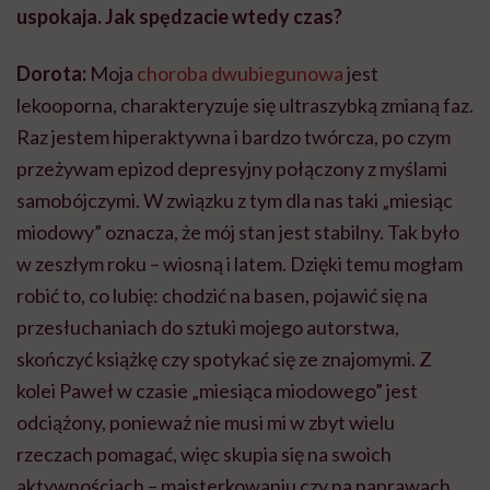
uspokaja. Jak spędzacie wtedy czas?
Dorota:
Moja
choroba dwubiegunowa
jest
lekooporna, charakteryzuje się ultraszybką zmianą faz.
Raz jestem hiperaktywna i bardzo twórcza, po czym
przeżywam epizod depresyjny połączony z myślami
samobójczymi. W związku z tym dla nas taki „miesiąc
miodowy” oznacza, że mój stan jest stabilny. Tak było
w zeszłym roku – wiosną i latem. Dzięki temu mogłam
robić to, co lubię: chodzić na basen, pojawić się na
przesłuchaniach do sztuki mojego autorstwa,
skończyć książkę czy spotykać się ze znajomymi. Z
kolei Paweł w czasie „miesiąca miodowego” jest
odciążony, ponieważ nie musi mi w zbyt wielu
rzeczach pomagać, więc skupia się na swoich
aktywnościach – majsterkowaniu czy na naprawach