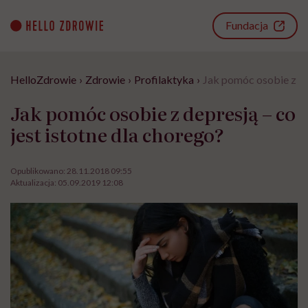
Go
to
Fundacja
content
HelloZdrowie
›
Zdrowie
›
Profilaktyka
›
Jak pomóc osobie z dep
Jak pomóc osobie z depresją – co
jest istotne dla chorego?
Opublikowano:
28.11.2018 09:55
Aktualizacja:
05.09.2019 12:08