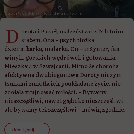
Dorota i Paweł Solarscy / fot. archiwum prywatne
D
orota i Paweł, małżeństwo z 17-letnim
stażem. Ona – psycholożka,
dziennikarka, malarka. On – inżynier, fan
winyli, górskich wędrówek i gotowania.
Mieszkają w Szwajcarii. Mimo że choroba
afektywna dwubiegunowa Doroty niczym
tsunami zmiotła ich poukładane życie, nie
zdołała zrujnować miłości. – Bywamy
nieszczęśliwi, nawet głęboko nieszczęśliwi,
ale bywamy też szczęśliwi – mówią zgodnie.
Udostępnij