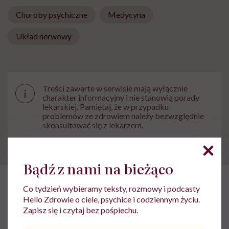
Choroby psychiczne
Medycyna
Układ nerwowy
Treści zawarte w serwisie mają wyłącznie
i
charakter informacyjny i nie stanowią porady
lekarskiej. Pamiętaj, że w przypadku
problemów ze zdrowiem należy bezwzględnie
skonsultować się z lekarzem.
Bądź z nami na bieżąco
Co tydzień wybieramy teksty, rozmowy i podcasty
HelloZdrowie
›
Choroby
›
Objawy
›
Miłość Doroty i Pawła w c
Hello Zdrowie o ciele, psychice i codziennym życiu.
Zapisz się i czytaj bez pośpiechu.
Miłość Doroty i Pawła w cieniu
Adres