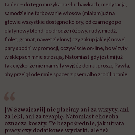
taniec – do tego muzyka na słuchawkach, medytacja,
samodzielne farbowanie włosów (miałam już na
głowie wszystkie dostępne kolory, od czarnego po
platynowy blond, po drodze różowy, rudy, miedź,
fiolet, granat, nawet zielony) czy zakup jakiejś nowej
pary spodni w promocji, oczywiście on-line, bo wizyty
w sklepach mnie stresują. Natomiast gdy jest mi już
tak ciężko, że nie mam siły wyjść z domu, proszę Pawła,
aby przejął ode mnie spacer z psem albo zrobił pranie.
[W Szwajcarii] nie płacimy ani za wizyty, ani
za leki, ani za terapię. Natomiast choroba
oznacza koszty. Te bezpośrednie, jak utrata
pracy czy dodatkowe wydatki, ale też