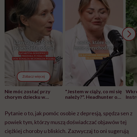
Zobacz więcej
Nie móc zostać przy
"Jestem w ciąży, co mi się
Wkró
chorym dziecku w
należy?". Headhunter o
Inst
szpitalu to tortura.
zmianie pokoleniowej u
atak
"Przeszkadzać w tym
kobiet w ciąży na rynku
wars
Pytanie o to, jak pomóc osobie z depresją, spędza sen z
może chyba tylko
pracy
eksp
głupota i brak
powiek tym, którzy muszą doświadczać objawów tej
wyobraźni"
ciężkiej choroby u bliskich. Zazwyczaj to oni sugerują