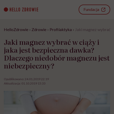
Go
to
Fundacja
content
HelloZdrowie
›
Zdrowie
›
Profilaktyka
›
Jaki magnez wybrać w 
Jaki magnez wybrać w ciąży i
jaka jest bezpieczna dawka?
Dlaczego niedobór magnezu jest
niebezpieczny?
Opublikowano:
24.01.2019 22:19
Aktualizacja:
01.10.2019 15:33