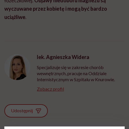
łóżeczkowej.
Objawy niedoboru magnezu są
wyczuwane przez kobietę i mogą być bardzo
uciążliwe
.
lek. Agnieszka Widera
Specjalizuje się w zakresie chorób
wewnętrznych, pracuje na Oddziale
Internistycznym w Szpitalu w Knurowie.
Zobacz profil
Udostępnij