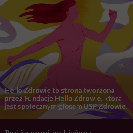
Hello Zdrowie to strona tworzona
przez Fundację Hello Zdrowie, która
jest społecznym głosem USP Zdrowie.
Bądź z nami na bieżąco