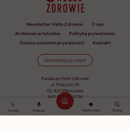
Newsletter Hello Zdrowie
O nas
Archiwum artykułów
Polityka prywatności
Zmiana ustawień prywatności
Kontakt
Skontaktuj się z nami
Fundacja Hello Zdrowie
ul. Poleczki 35
02-822 Warszawa
NIP 9512613236
Strona główna
Kontakt z redakcją
Multimedia
Szukaj
Tematy
Podcast
redakcja@hellozdrowie.pl
Dołącz do naszej społeczności