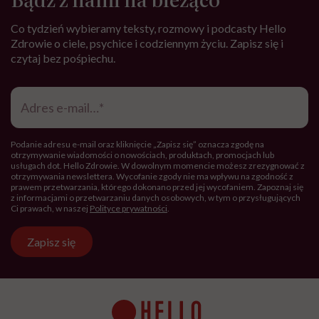
Co tydzień wybieramy teksty, rozmowy i podcasty Hello
Zdrowie o ciele, psychice i codziennym życiu. Zapisz się i
czytaj bez pośpiechu.
Adres
e-
mail
*
Podanie adresu e-mail oraz kliknięcie „Zapisz się” oznacza zgodę na
otrzymywanie wiadomości o nowościach, produktach, promocjach lub
usługach dot. Hello Zdrowie. W dowolnym momencie możesz zrezygnować z
otrzymywania newslettera. Wycofanie zgody nie ma wpływu na zgodność z
prawem przetwarzania, którego dokonano przed jej wycofaniem. Zapoznaj się
z informacjami o przetwarzaniu danych osobowych, w tym o przysługujących
Ci prawach, w naszej
Polityce prywatności
.
Zapisz się