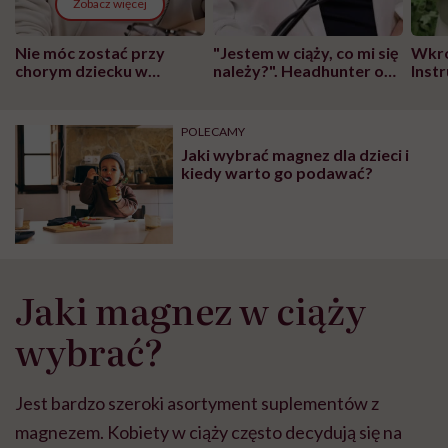
Zobacz więcej
Nie móc zostać przy
"Jestem w ciąży, co mi się
Wkró
chorym dziecku w
należy?". Headhunter o
Inst
szpitalu to tortura.
zmianie pokoleniowej u
atak
"Przeszkadzać w tym
kobiet w ciąży na rynku
wars
może chyba tylko
pracy
eksp
POLECAMY
głupota i brak
Jaki wybrać magnez dla dzieci i
wyobraźni"
kiedy warto go podawać?
Jaki magnez w ciąży
wybrać?
Jest bardzo szeroki asortyment suplementów z
magnezem. Kobiety w ciąży często decydują się na