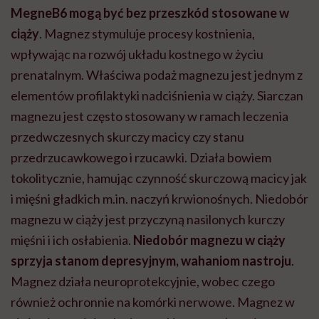
MegneB6 mogą być bez przeszkód stosowane w
ciąży
. Magnez stymuluje procesy kostnienia,
wpływając na rozwój układu kostnego w życiu
prenatalnym. Właściwa podaż magnezu jest jednym z
elementów profilaktyki nadciśnienia w ciąży. Siarczan
magnezu jest często stosowany w ramach leczenia
przedwczesnych skurczy macicy czy stanu
przedrzucawkowego i rzucawki. Działa bowiem
tokolitycznie, hamując czynność skurczową macicy jak
i mięśni gładkich m.in. naczyń krwionośnych. Niedobór
magnezu w ciąży jest przyczyną nasilonych kurczy
mięśni i ich osłabienia.
Niedobór magnezu w ciąży
sprzyja stanom depresyjnym, wahaniom nastroju
.
Magnez działa neuroprotekcyjnie, wobec czego
również ochronnie na komórki nerwowe. Magnez w