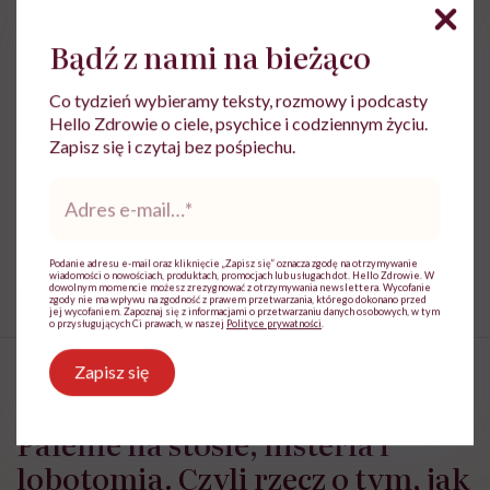
Powiązane tematy:
Bądź z nami na bieżąco
Medycyna
Witaminy
Co tydzień wybieramy teksty, rozmowy i podcasty
Hello Zdrowie o ciele, psychice i codziennym życiu.
Zapisz się i czytaj bez pośpiechu.
Treści zawarte w serwisie mają wyłącznie
i
Adres
charakter informacyjny i nie stanowią porady
e-
lekarskiej. Pamiętaj, że w przypadku
mail
*
problemów ze zdrowiem należy bezwzględnie
skonsultować się z lekarzem.
Podanie adresu e-mail oraz kliknięcie „Zapisz się” oznacza zgodę na otrzymywanie
wiadomości o nowościach, produktach, promocjach lub usługach dot. Hello Zdrowie. W
dowolnym momencie możesz zrezygnować z otrzymywania newslettera. Wycofanie
zgody nie ma wpływu na zgodność z prawem przetwarzania, którego dokonano przed
jej wycofaniem. Zapoznaj się z informacjami o przetwarzaniu danych osobowych, w tym
o przysługujących Ci prawach, w naszej
Polityce prywatności
.
Zapisz się
Palenie na stosie, histeria i
lobotomia. Czyli rzecz o tym, jak