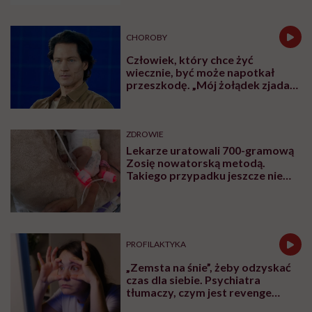
CHOROBY
Człowiek, który chce żyć
wiecznie, być może napotkał
przeszkodę. „Mój żołądek zjada
sam siebie”
ZDROWIE
Lekarze uratowali 700-gramową
Zosię nowatorską metodą.
Takiego przypadku jeszcze nie
było
PROFILAKTYKA
„Zemsta na śnie”, żeby odzyskać
czas dla siebie. Psychiatra
tłumaczy, czym jest revenge
bedtime procrastination