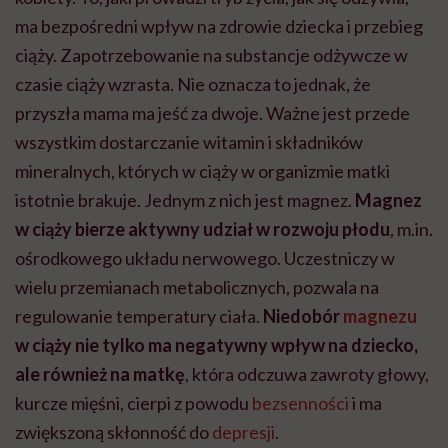
ma bezpośredni wpływ na zdrowie dziecka i przebieg
ciąży. Zapotrzebowanie na substancje odżywcze w
czasie ciąży wzrasta. Nie oznacza to jednak, że
przyszła mama ma jeść za dwoje. Ważne jest przede
wszystkim dostarczanie witamin i składników
mineralnych, których w ciąży w organizmie matki
istotnie brakuje. Jednym z nich jest magnez.
Magnez
w ciąży
bierze aktywny udział w rozwoju płodu
, m.in.
ośrodkowego układu nerwowego. Uczestniczy w
wielu przemianach metabolicznych, pozwala na
regulowanie temperatury ciała.
Niedobór
magnezu
w ciąży
nie tylko ma negatywny wpływ na dziecko,
ale również na matkę
, która odczuwa zawroty głowy,
kurcze mięśni, cierpi z powodu
bezsenności
i ma
zwiększoną skłonność do
depresji
.