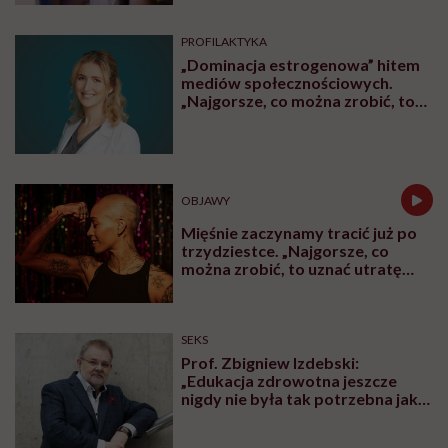
PROFILAKTYKA
„Dominacja estrogenowa” hitem
mediów społecznościowych.
„Najgorsze, co można zrobić, to
leczyć modne hasło”
OBJAWY
Mięśnie zaczynamy tracić już po
trzydziestce. „Najgorsze, co
można zrobić, to uznać utratę
sprawności za nieunikniony
element starzenia”
SEKS
Prof. Zbigniew Izdebski:
„Edukacja zdrowotna jeszcze
nigdy nie była tak potrzebna jak
teraz, kiedy jest taki chaos
informacyjny”