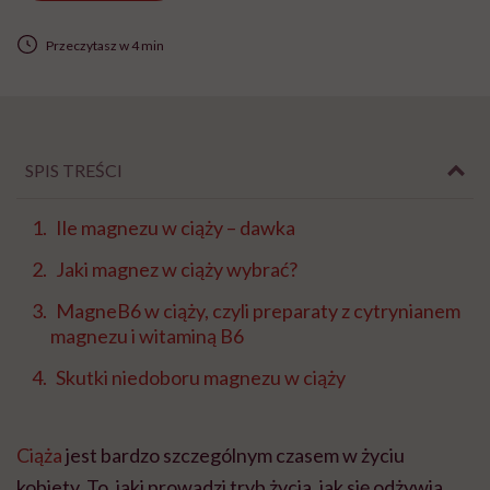
Przeczytasz w 4 min
SPIS TREŚCI
Ile magnezu w ciąży – dawka
Jaki magnez w ciąży wybrać?
MagneB6 w ciąży, czyli preparaty z cytrynianem
magnezu i witaminą B6
Skutki niedoboru magnezu w ciąży
Ciąża
jest bardzo szczególnym czasem w życiu
kobiety. To, jaki prowadzi tryb życia, jak się odżywia,