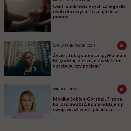
Centra Zdrowia Psychicznego dla
osób dorosłych. Tu znajdziesz
pomoc
ZABURZENIA PSYCHICZNE
Życie z fobią społeczną. „Wolałam
iść godzinę pieszo, niż wsiąść do
autobusu czy pociągu”
MINDFULNESS
Monika Sobień-Górska: „Trzeba
bardzo uważać, komu oddajemy
swoją wrażliwość, pieniądze i
zaufanie”