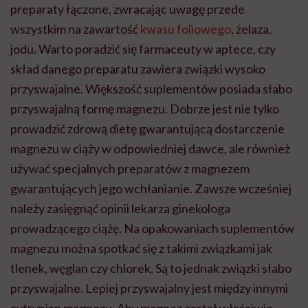
preparaty łączone, zwracając uwagę przede
wszystkim na zawartość
kwasu foliowego
, żelaza,
jodu. Warto poradzić się farmaceuty w aptece, czy
skład danego preparatu zawiera związki wysoko
przyswajalne. Większość suplementów posiada słabo
przyswajalną formę magnezu. Dobrze jest nie tylko
prowadzić zdrową dietę gwarantującą dostarczenie
magnezu w ciąży w odpowiedniej dawce, ale również
używać specjalnych preparatów z magnezem
gwarantujących jego wchłanianie. Zawsze wcześniej
należy zasięgnąć opinii lekarza ginekologa
prowadzącego ciążę. Na opakowaniach suplementów
magnezu można spotkać się z takimi związkami jak
tlenek, węglan czy chlorek. Są to jednak związki słabo
przyswajalne. Lepiej przyswajalny jest między innymi
cytrynian magnezu. Aby magnez został właściwie