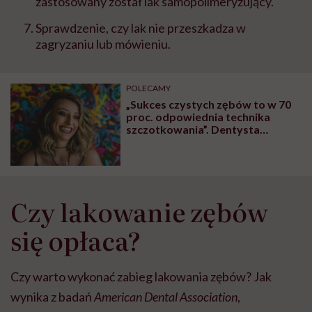
zastosowany został lak samopolimeryzujący.
Sprawdzenie,
czy lak nie przeszkadza w
zagryzaniu lub mówieniu.
POLECAMY
„Sukces czystych zębów to w 70
proc. odpowiednia technika
szczotkowania”. Dentysta
Tomasz Kupryś mówi o
profilaktyce jamy ustnej
Czy lakowanie zębów
się opłaca?
Czy warto wykonać zabieg lakowania zębów? Jak
wynika z badań
American Dental Association
,