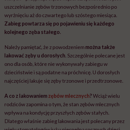
uszczelnianie zębów trzonowych bezpośrednio po
wyrżnięciu aż do czwartego lub szóstego miesiąca.
Zabieg powtarza się po pojawieniu się każdego
kolejnego zęba stałego.
Należy pamiętać, że z powodzeniem
można także
lakować zęby u dorosłych
. Szczególnie polecane jest
ono dla osób, które nie wykonywały zabiegu w
dzieciństwie i są podatne na próchnicę. U dorosłych
najczęściej lakuje się zęby trzonowe i przedtrzonowe.
A co z lakowaniem
zębów mlecznych
?
Wciąż wielu
rodziców zapomina o tym, że stan zębów mlecznych
wpływa na kondycję przyszłych zębów stałych.
Dlatego właśnie zabieg lakowania jest polecany przez
wielu stomatologów już u niespełna rocznych dzieci.