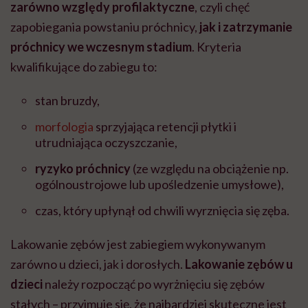
zarówno względy profilaktyczne
, czyli chęć
zapobiegania powstaniu próchnicy,
jak i zatrzymanie
próchnicy we wczesnym stadium
. Kryteria
kwalifikujące do zabiegu to:
stan bruzdy,
morfologia
sprzyjająca retencji płytki i
utrudniająca oczyszczanie,
ryzyko próchnicy
(ze względu na obciążenie np.
ogólnoustrojowe lub upośledzenie umysłowe),
czas, który upłynął od chwili wyrznięcia się zęba.
Lakowanie zębów jest zabiegiem wykonywanym
zarówno u dzieci, jak i dorosłych.
Lakowanie zębów u
dzieci
należy rozpocząć po wyrżnięciu się zębów
stałych – przyjmuje się, że najbardziej skuteczne jest