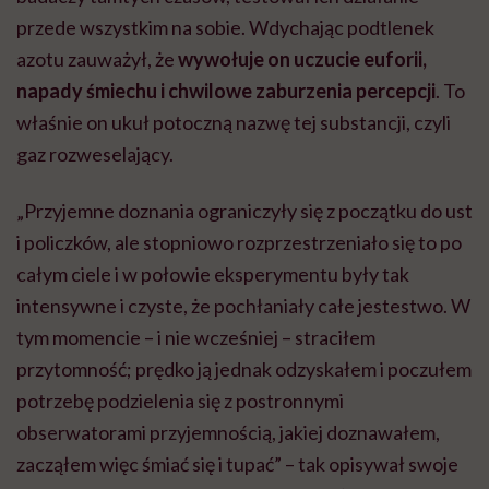
przede wszystkim na sobie. Wdychając podtlenek
azotu zauważył, że
wywołuje on uczucie euforii,
napady śmiechu i chwilowe zaburzenia percepcji
. To
właśnie on ukuł potoczną nazwę tej substancji, czyli
gaz rozweselający.
„Przyjemne doznania ograniczyły się z początku do ust
i policzków, ale stopniowo rozprzestrzeniało się to po
całym ciele i w połowie eksperymentu były tak
intensywne i czyste, że pochłaniały całe jestestwo. W
tym momencie – i nie wcześniej – straciłem
przytomność; prędko ją jednak odzyskałem i poczułem
potrzebę podzielenia się z postronnymi
obserwatorami przyjemnością, jakiej doznawałem,
zacząłem więc śmiać się i tupać” – tak opisywał swoje