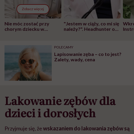
Zobacz więcej
Nie móc zostać przy
"Jestem w ciąży, co mi się
Wkró
chorym dziecku w
należy?". Headhunter o
Inst
szpitalu to tortura.
zmianie pokoleniowej u
atak
"Przeszkadzać w tym
kobiet w ciąży na rynku
wars
może chyba tylko
pracy
eksp
POLECAMY
głupota i brak
Lapisowanie zęba – co to jest?
wyobraźni"
Zalety, wady, cena
Lakowanie zębów dla
dzieci i dorosłych
Przyjmuje się, że
wskazaniem do lakowania zębów są