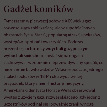
Gadżet komików
Tymczasem w pierwszej połowie XIX wieku gaz
rozweselający robił karierę, ale w zupełnie innych
obszarach życia. Stał się popularną atrakcją pokazów,
występów i spotkań towarzyskich. Podczas
prezentacji
ochotnicy wdychali gaz, po czym
wybuchali śmiechem
, chwiali się na nogach i
zachowywali w zupełnie nieprzewidywalny sposób, co
niezmiernie bawiło widzów. Właśnie podczas jednego
z takich pokazów w 1844 roku wydarzył się
przypadek, który zmienił historię medycyny.
Amerykański dentysta Horace Wells obserwował
występ z użyciem gazu rozweselającego, gdy jeden z
uczestników potknął się i poważnie zranił w nogę.