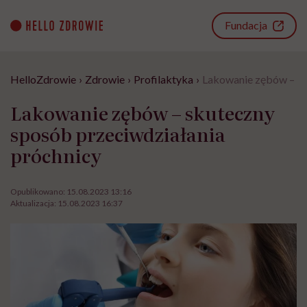
Go
to
Fundacja
content
HelloZdrowie
›
Zdrowie
›
Profilaktyka
›
Lakowanie zębów – sk
Lakowanie zębów – skuteczny
sposób przeciwdziałania
próchnicy
Opublikowano:
15.08.2023 13:16
Aktualizacja:
15.08.2023 16:37