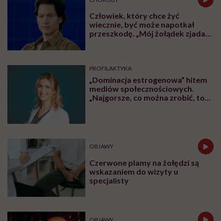
Człowiek, który chce żyć
wiecznie, być może napotkał
przeszkodę. „Mój żołądek zjada
sam siebie”
PROFILAKTYKA
„Dominacja estrogenowa” hitem
mediów społecznościowych.
„Najgorsze, co można zrobić, to
leczyć modne hasło”
OBJAWY
Czerwone plamy na żołędzi są
wskazaniem do wizyty u
specjalisty
OBJAWY