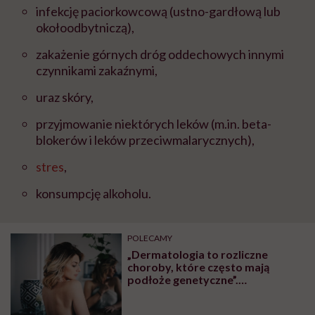
infekcję paciorkowcową (ustno-gardłową lub
okołoodbytniczą),
zakażenie górnych dróg oddechowych innymi
czynnikami zakaźnymi,
uraz skóry,
przyjmowanie niektórych leków (m.in. beta-
blokerów i leków przeciwmalarycznych),
stres
,
konsumpcję alkoholu.
POLECAMY
„Dermatologia to rozliczne
choroby, które często mają
podłoże genetyczne”.
Dermatolog wyjaśnia, czy można
uchronić się przed chorobami,