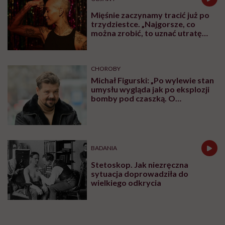
Mięśnie zaczynamy tracić już po
trzydziestce. „Najgorsze, co
można zrobić, to uznać utratę
sprawności za nieunikniony
element starzenia”
CHOROBY
Michał Figurski: „Po wylewie stan
umysłu wygląda jak po eksplozji
bomby pod czaszką. O
jakiejkolwiek pracy myśli się na
samym końcu”
BADANIA
Stetoskop. Jak niezręczna
sytuacja doprowadziła do
wielkiego odkrycia