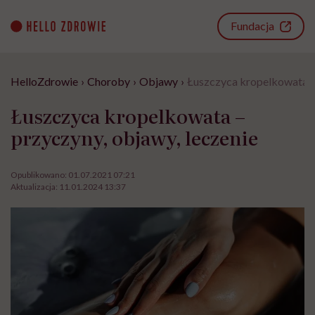
Go
to
Fundacja
content
HelloZdrowie
›
Choroby
›
Objawy
›
Łuszczyca kropelkowata – 
Łuszczyca kropelkowata –
przyczyny, objawy, leczenie
Opublikowano:
01.07.2021 07:21
Aktualizacja:
11.01.2024 13:37