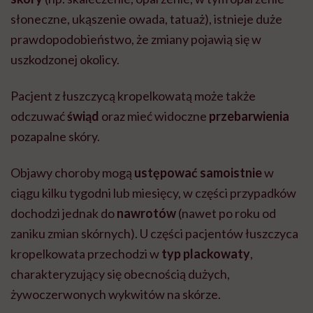
słoneczne, ukąszenie owada, tatuaż), istnieje duże
prawdopodobieństwo, że zmiany pojawią się w
uszkodzonej okolicy.
Pacjent z łuszczycą kropelkowatą może także
odczuwać
świąd
oraz mieć widoczne
przebarwienia
pozapalne skóry.
Objawy choroby mogą
ustępować samoistnie
w
ciągu kilku tygodni lub miesięcy, w części przypadków
dochodzi jednak do
nawrotów
(nawet po roku od
zaniku zmian skórnych). U części pacjentów łuszczyca
kropelkowata przechodzi w
typ plackowaty
,
charakteryzujący się obecnością dużych,
żywoczerwonych wykwitów na skórze.