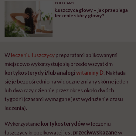
POLECAMY
Łuszczyca głowy – jak przebiega
leczenie skóry głowy?
W
leczeniu łuszczycy
preparatami aplikowanymi
miejscowo wykorzystuje się przede wszystkim
kortykosterydy i/lub analogi
witaminy D
. Nakłada
się je bezpośrednio na widoczne zmiany skórne jeden
lub dwa razy dziennie przez okres około dwóch
tygodni (czasami wymagane jest wydłużenie czasu
leczenia).
Wykorzystanie
kortykosterydów
w leczeniu
łuszczycy kropelkowatej jest
przeciwwskazane
w