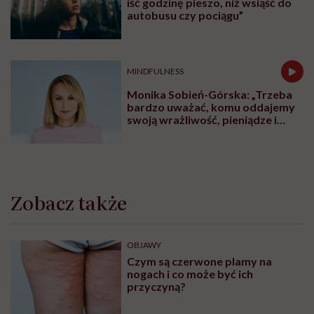
iść godzinę pieszo, niż wsiąść do
autobusu czy pociągu”
MINDFULNESS
Monika Sobień-Górska: „Trzeba
bardzo uważać, komu oddajemy
swoją wrażliwość, pieniądze i
zaufanie”
Zobacz także
OBJAWY
Czym są czerwone plamy na
nogach i co może być ich
przyczyną?