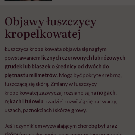
które mają nasze matki
Objawy łuszczycy
kropelkowatej
Łuszczyca kropelkowata objawia się nagłym
powstawaniem
licznych czerwonych lub różowych
grudek lub blaszek o średnicy od dwóch do
piętnastu milimetrów
. Mogą być pokryte srebrną,
łuszczącą się skórą. Zmiany w łuszczycy
kropelkowatej zazwyczaj rozsiane są na
nogach,
rękach i tułowiu
, rzadziej rozwijają się na twarzy,
uszach, paznokciach i skórze głowy.
Jeśli czynnikiem wyzwalającym chorobę był
uraz
skóry
(np. skaleczenie, oparzenie, w tym oparzenie