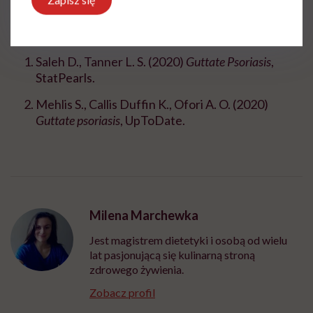
Bibliografia:
Saleh D., Tanner L. S. (2020)
Guttate Psoriasis
,
StatPearls.
Mehlis S., Callis Duffin K., Ofori A. O. (2020)
Guttate psoriasis
, UpToDate.
Milena Marchewka
Jest magistrem dietetyki i osobą od wielu
lat pasjonującą się kulinarną stroną
zdrowego żywienia.
Zobacz profil