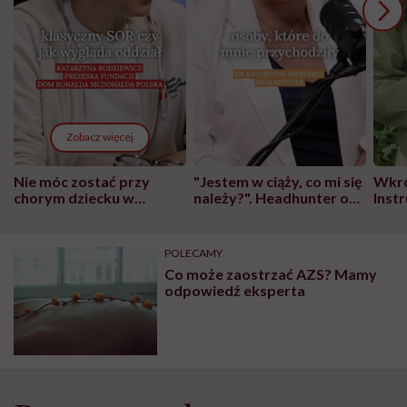
Zobacz więcej
Nie móc zostać przy
"Jestem w ciąży, co mi się
Wkró
chorym dziecku w
należy?". Headhunter o
Inst
szpitalu to tortura.
zmianie pokoleniowej u
atak
"Przeszkadzać w tym
kobiet w ciąży na rynku
wars
może chyba tylko
pracy
eksp
POLECAMY
głupota i brak
Co może zaostrzać AZS? Mamy
wyobraźni"
odpowiedź eksperta