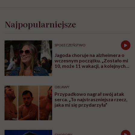
Najpopularniejsze
SPOŁECZEŃSTWO
Jagoda choruje na alzheimera o
wczesnym początku. „Zostało mi
10, może 11 wakacji, a kolejnych
nie będę już świadoma”
OBJAWY
Przypadkowo nagrał swój atak
serca. „To najstraszniejsza rzecz,
jaka mi się przydarzyła”
CHOROBY