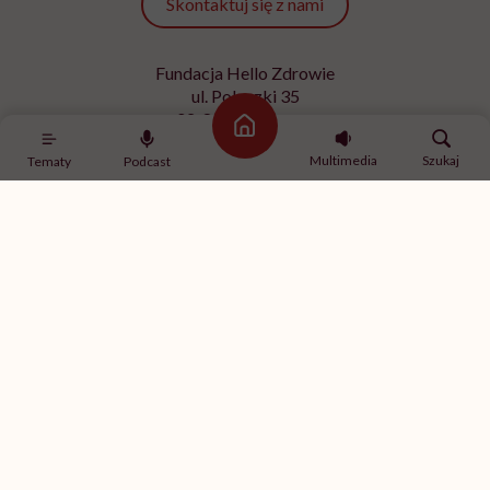
Skontaktuj się z nami
Fundacja Hello Zdrowie
ul. Poleczki 35
02-822 Warszawa
Strona główna
NIP 9512613236
Multimedia
Szukaj
Tematy
Podcast
Kontakt z redakcją
redakcja@hellozdrowie.pl
Dołącz do naszej społeczności
Właścicielem serwisu
HelloZdrowie
jest Fundacja należąca
do
USP Zdrowie sp. z o.o.
, które jest częścią
USP Group
.
Treści zawarte w serwisie HelloZdrowie mają charakter
informacyjno-edukacyjny. Jeśli potrzebujesz porady
odnośnie swojego stanu zdrowia, skonsultuj się z lekarzem