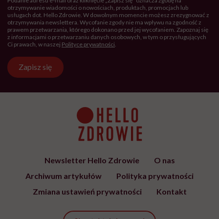
Podanie adresu e-mail oraz kliknięcie „Zapisz się” oznacza zgodę na
otrzymywanie wiadomości o nowościach, produktach, promocjach lub
usługach dot. Hello Zdrowie. W dowolnym momencie możesz zrezygnować z
otrzymywania newslettera. Wycofanie zgody nie ma wpływu na zgodność z
prawem przetwarzania, którego dokonano przed jej wycofaniem. Zapoznaj się
z informacjami o przetwarzaniu danych osobowych, w tym o przysługujących
Ci prawach, w naszej
Polityce prywatności
.
Zapisz się
Newsletter Hello Zdrowie
O nas
Archiwum artykułów
Polityka prywatności
Zmiana ustawień prywatności
Kontakt