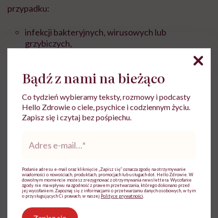
przypadku:
infekcji bakteryjnych, wirusowych lub
grzybiczych,
atrofii skóry,
Bądź z nami na bieżąco
ciąży
,
Co tydzień wybieramy teksty, rozmowy i podcasty
laktacji.
Hello Zdrowie o ciele, psychice i codziennym życiu.
Zapisz się i czytaj bez pośpiechu.
Rutynowe
antybiotykoterapia
u pacjentów z
Adres
łuszczycą kropelkowatą nie jest rekomendowana ze
e-
względu na brak dostatecznych danych o jej
mail
*
skuteczności w leczeniu zmian skórnych. Ten rodzaj
Podanie adresu e-mail oraz kliknięcie „Zapisz się” oznacza zgodę na otrzymywanie
wiadomości o nowościach, produktach, promocjach lub usługach dot. Hello Zdrowie. W
leków stosuje się jednak w przypadku
aktywnej
dowolnym momencie możesz zrezygnować z otrzymywania newslettera. Wycofanie
zgody nie ma wpływu na zgodność z prawem przetwarzania, którego dokonano przed
infekcji
paciorkowcami.
jej wycofaniem. Zapoznaj się z informacjami o przetwarzaniu danych osobowych, w tym
o przysługujących Ci prawach, w naszej
Polityce prywatności
.
Zapisz się