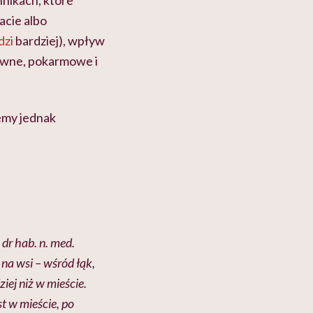
nnikach, które
acie albo
dzi
bardziej), wpływ
ewne, pokarmowe i
emy jednak
dr hab. n. med.
 na wsi – wśród łąk,
iej niż w mieście.
t w mieście, po