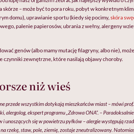
od lupę nasz organizm i zebrać jak najlepszy wywiad o czy
a skórze – może być to pora roku, pobyt w konkretnym klim
rym domu), uprawianie sportu (kiedy się pocimy,
skóra swę
ego, palenie papierosów, ubrania z wełny, alergeny wzi
ować genów (albo mamy mutację filagryny, albo nie), moż
czynniki zewnętrzne, które nasilają objawy choroby.
orsze niż wieś
ne przede wszystkim dotykają mieszkańców miast – mówi prof. 
i, alergolog, ekspert programu „
Zdrowa ONA
”. – Paradoksalnie
w i unoszących się w powietrzu pyłków – alergie występują rzadz
 na rzekę, staw, pole, ziemię, zostaje zneutralizowany. Natomias