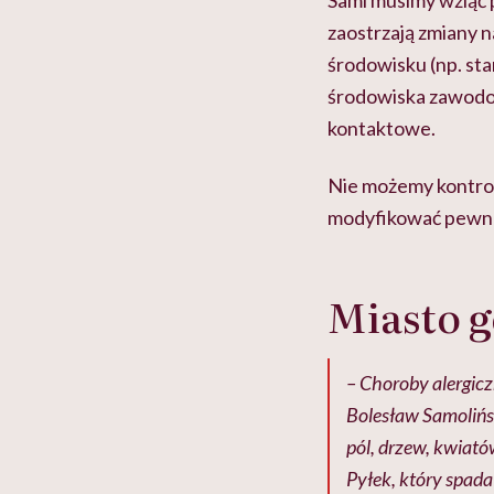
Sami musimy wziąć p
zaostrzają zmiany n
środowisku (np. sta
środowiska zawodow
kontaktowe.
Nie możemy kontrol
modyfikować pewne 
Miasto g
– Choroby alergicz
Bolesław Samolińsk
pól, drzew, kwiató
Pyłek, który spada