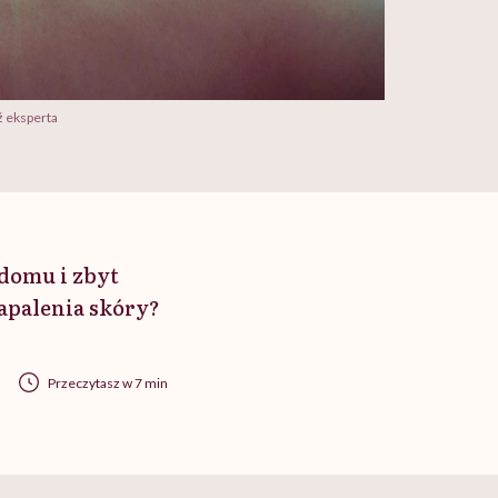
 eksperta
domu i zbyt
zapalenia skóry?
Przeczytasz w 7 min