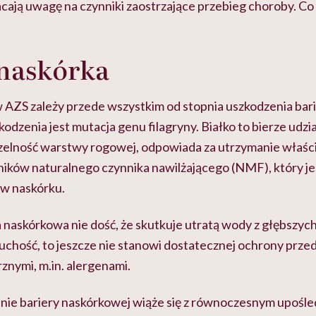
cają uwagę na czynniki zaostrzające przebieg choroby. Co
 naskórka
AZS zależy przede wszystkim od stopnia uszkodzenia bari
odzenia jest mutacja genu filagryny. Białko to bierze ud
zelność warstwy rogowej, odpowiada za utrzymanie właśc
ików naturalnego czynnika nawilżającego (NMF), który je
w naskórku.
 naskórkowa nie dość, że skutkuje utratą wody z głębszych
uchość, to jeszcze nie stanowi dostatecznej ochrony prze
znymi, m.in. alergenami.
anie bariery naskórkowej wiąże się z równoczesnym upośle