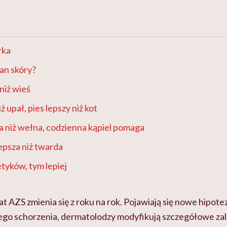
rka
an skóry?
niż wieś
ż upał, pies lepszy niż kot
 niż wełna, codzienna kąpiel pomaga
epsza niż twarda
tyków, tym lepiej
t AZS zmienia się z roku na rok. Pojawiają się nowe hipote
ego schorzenia, dermatolodzy modyfikują szczegółowe za