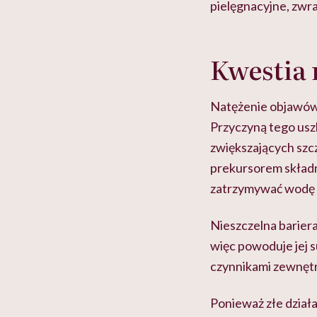
pielęgnacyjne, zwra
Kwestia
Natężenie objawów 
Przyczyną tego uszk
zwiększających szc
prekursorem składn
zatrzymywać wodę 
Nieszczelna bariera
więc powoduje jej s
czynnikami zewnętr
Ponieważ złe dział