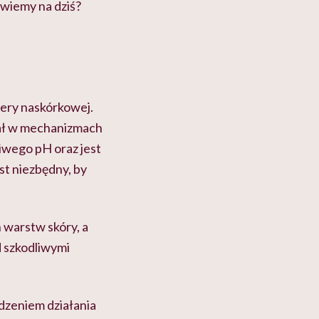
 wiemy na dziś?
ery naskórkowej.
ział w mechanizmach
iwego pH oraz jest
st niezbędny, by
 warstw skóry, a
d szkodliwymi
dzeniem działania