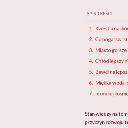
SPIS TREŚCI
Kwestia naskó
Co pogarsza st
Miasto gorsze 
Chłód lepszy ni
Bawełna lepsza
Miękka woda l
Im mniej kosme
Stan wiedzy na tema
przyczyn rozwoju t