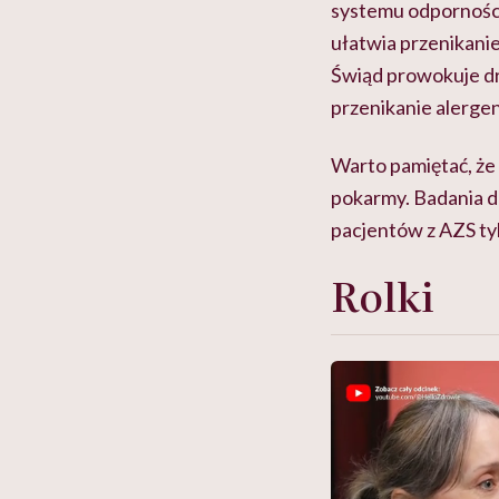
systemu odporności
ułatwia przenikanie
Świąd prowokuje dr
przenikanie alergen
Warto pamiętać, że
pokarmy. Badania d
pacjentów z AZS ty
Rolki