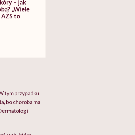
óry – jak
obą? „Wiele
e AZS to
. W tym przypadku
 da, bo choroba ma
Dermatolog i