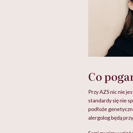
Co pogar
Przy AZS nic nie je
standardy się nie s
podłoże genetyczne,
alergolog będą prz