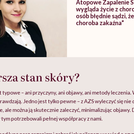
Atopowe Zapalenie Sk
wygląda życie z chor
osób błędnie sądzi, ż
choroba zakaźna”
sza stan skóry?
st typowe – ani przyczyny, ani objawy, ani metody leczenia
prawdzają. Jedno jest tylko pewne – z AZS wyleczyć się nie
 ale można ją skutecznie zaleczyć, minimalizując objawy. 
y tym potrzebowali pełnej współpracy z nami.