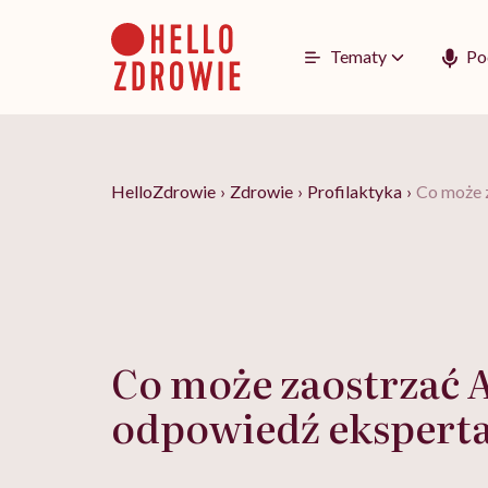
Go
to
content
Tematy
Po
HelloZdrowie
›
Zdrowie
›
Profilaktyka
›
Co może 
Co może zaostrzać
odpowiedź ekspert