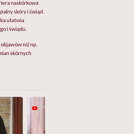
riera naskórkowa
alny skóry i świąd.
rka ułatwia
go i świądu.
 objawów niż np.
mian skórnych