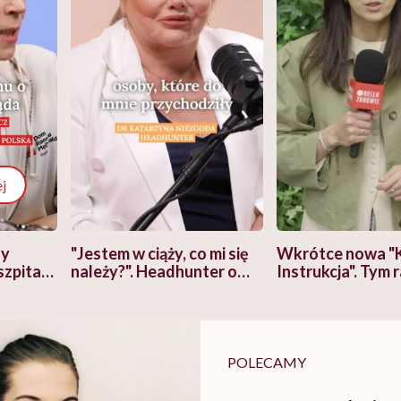
j
zy
"Jestem w ciąży, co mi się
Wkrótce nowa "
szpitalu
należy?". Headhunter o
Instrukcja". Tym 
szkadzać
zmianie pokoleniowej u
atakach paniki. Z
tylko
kobiet w ciąży na rynku
warsztat pacjen
braźni"
pracy
ekspercki
POLECAMY