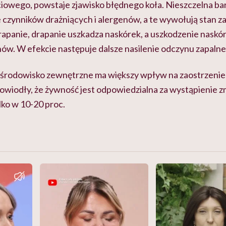
owego, powstaje zjawisko błędnego koła. Nieszczelna ba
 czynników drażniących i alergenów, a te wywołują stan zap
apanie, drapanie uszkadza naskórek, a uszkodzenie naskó
ów. W efekcie następuje dalsze nasilenie odczynu zapalne
 środowisko zewnętrzne ma większy wpływ na zaostrzenie
owiodły, że żywność jest odpowiedzialna za wystąpienie z
lko w 10-20 proc.