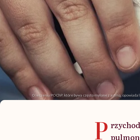
O leczeniu POChP, które bywa często mylone z astmą, opowiada l
P
rzychod
pulmono