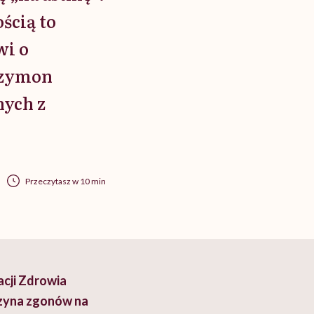
ścią to
wi o
 Szymon
nych z
Przeczytasz w 10 min
cji Zdrowia
czyna zgonów na