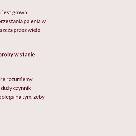
u jest głowa
rzestania palenia w
szcza przez wiele
oroby w stanie
tóre rozumiemy
 duży czynnik
polega na tym, żeby