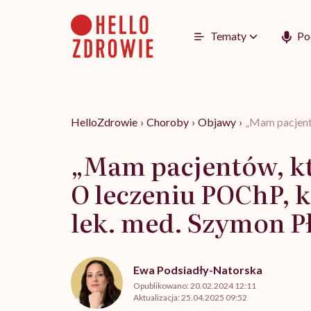
Go
to
content
Tematy
Po
HelloZdrowie
›
Choroby
›
Objawy
›
„Mam pacjentó
„Mam pacjentów, któ
O leczeniu POChP, 
lek. med. Szymon P
Ewa Podsiadły-Natorska
Opublikowano:
20.02.2024 12:11
Aktualizacja:
25.04.2025 09:52