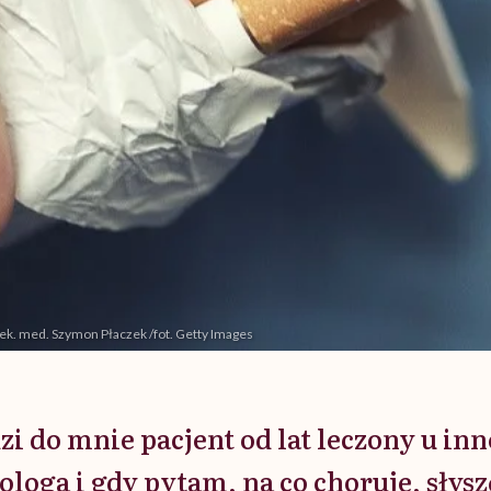
ek. med. Szymon Płaczek /fot. Getty Images
zi do mnie pacjent od lat leczony u in
loga i gdy pytam, na co choruje, słysz