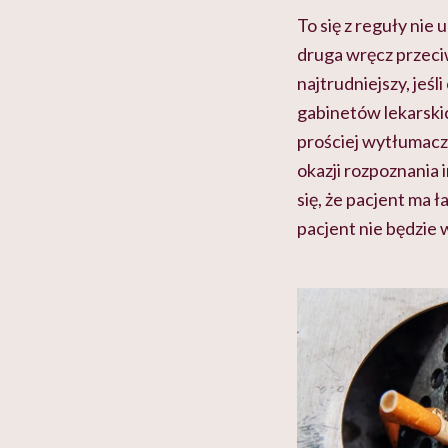
To się z reguły nie 
druga wręcz przeciwn
najtrudniejszy, jeśl
gabinetów lekarskic
prościej wytłumaczy
okazji rozpoznania 
się, że pacjent ma 
pacjent nie będzie 