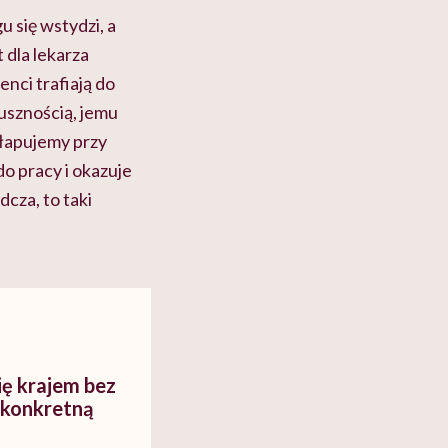
u się wstydzi, a
t dla lekarza
enci trafiają do
dusznością, jemu
yłapujemy przy
do pracy i okazuje
cza, to taki
ię krajem bez
 konkretną