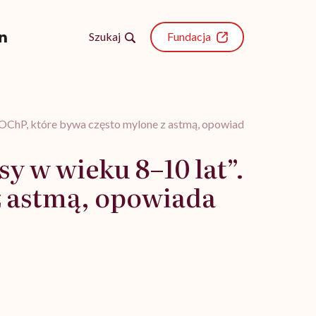
Szukaj
Fundacja
 POChP, które bywa często mylone z astmą, opowiada lek. med. Sz
y w wieku 8–10 lat”.
z astmą, opowiada