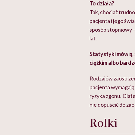
To działa?
Tak, chociaż trudno
pacjenta i jego św
sposób stopniowy –
lat.
Statystyki mówią,
ciężkim albo bardz
Rodzajów zaostrzeni
pacjenta wymagając
ryzyka zgonu. Dlate
nie dopuścić do za
Rolki