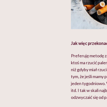
Jak więc przekonać
Preferuję metodę z
ktoś ma rzucić pale
niż gdyby miał rzuc
tym, że jeśli mamy 
jeden tygodniowo. 
itd. I tak w skali n
odzwyczaić się od p