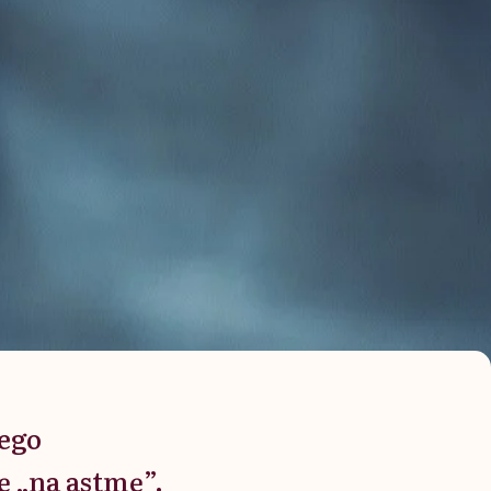
nego
ę „na astmę”.