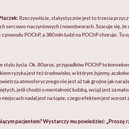
Płaczek:
Rzeczywiście, statystycznie jest to trzecia przy
ch sercowo-naczyniowych i nowotworach. Szacuje się, że d
 z powodu POChP, a 380 mln ludzi na POChP choruje. To o
e stylu życia. Ok. 80 proc. przypadków POChP to konsekwe
kiem ryzyka jest też środowisko, w którym żyjemy, aczkolw
wietrza atmosferycznego nie jest aż tak groźne jak naraże
ętych, jeśli chodzi o mentalność ludzką, wciąż jest za mało;
 miejscach nadal jest na topie, czego efektem jest wzros
alącym pacjentem? Wystarczy mu powiedzieć: „Proszę rz