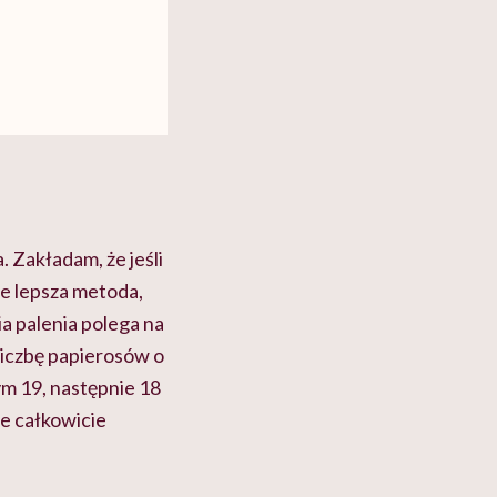
 Zakładam, że jeśli
ie lepsza metoda,
ia palenia polega na
 liczbę papierosów o
m 19, następnie 18
nie całkowicie