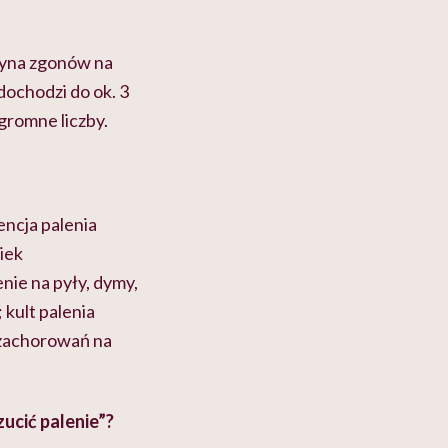
czyna zgonów na
ochodzi do ok. 3
gromne liczby.
ncja palenia
iek
nie na pyły, dymy,
 kult palenia
t zachorowań na
ucić palenie”?