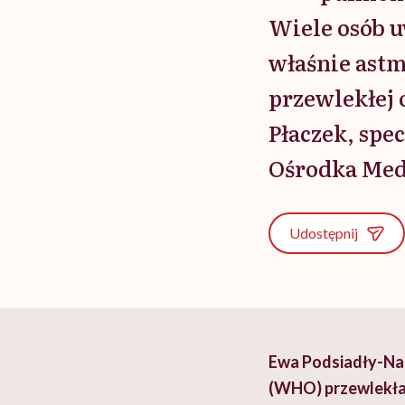
Wiele osób u
właśnie astm
przewlekłej 
Płaczek, spe
Ośrodka Med
Udostępnij
Ewa Podsiadły-Nat
(WHO) przewlekła 