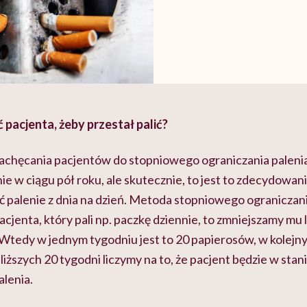
 pacjenta, żeby przestał palić?
achęcania pacjentów do stopniowego ograniczania palenia.
nie w ciągu pół roku, ale skutecznie, to jest to zdecydowan
ić palenie z dnia na dzień. Metoda stopniowego ograniczan
pacjenta, który pali np. paczkę dziennie, to zmniejszamy mu
Wtedy w jednym tygodniu jest to 20 papierosów, w kolejny
ajbliższych 20 tygodni liczymy na to, że pacjent będzie w sta
alenia.