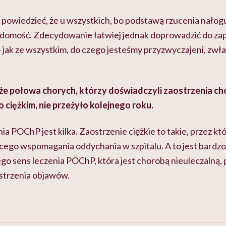
 powiedzieć, że u wszystkich, bo podstawą rzucenia nałog
iadomość. Zdecydowanie łatwiej jednak doprowadzić do zap
 jak ze wszystkim, do czego jesteśmy przyzwyczajeni, zwła
 że połowa chorych, którzy doświadczyli zaostrzenia ch
o ciężkim, nie przeżyło kolejnego roku.
a POChP jest kilka. Zaostrzenie ciężkie to takie, przez k
ego wspomagania oddychania w szpitalu. A to jest bardzo
go sens leczenia POChP, która jest chorobą nieuleczalną, 
ostrzenia objawów.