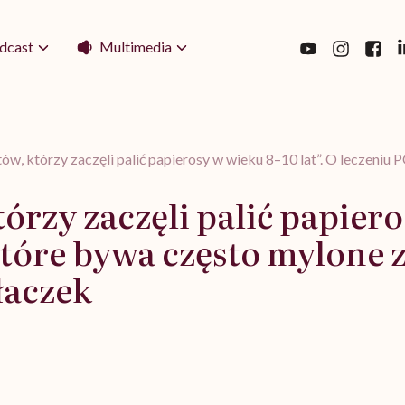
Multimedia
dcast
w, którzy zaczęli palić papierosy w wieku 8–10 lat”. O leczeniu
rzy zaczęli palić papieros
które bywa często mylone 
łaczek