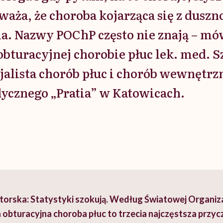
waża, że choroba kojarząca się z duszno
a. Nazwy POChP często nie znają – mó
obturacyjnej chorobie płuc lek. med.
cjalista chorób płuc i chorób wewnętrz
ycznego „Pratia” w Katowicach.
orska: Statystyki szokują. Według Światowej Organiza
obturacyjna choroba płuc to trzecia najczęstsza przy