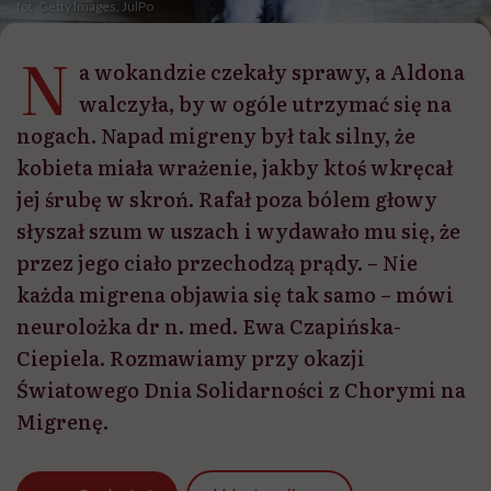
fot. Getty Images, JulPo
N
a wokandzie czekały sprawy, a Aldona
walczyła, by w ogóle utrzymać się na
nogach. Napad migreny był tak silny, że
kobieta miała wrażenie, jakby ktoś wkręcał
jej śrubę w skroń. Rafał poza bólem głowy
słyszał szum w uszach i wydawało mu się, że
przez jego ciało przechodzą prądy. – Nie
każda migrena objawia się tak samo – mówi
neurolożka dr n. med. Ewa Czapińska-
Ciepiela. Rozmawiamy przy okazji
Światowego Dnia Solidarności z Chorymi na
Migrenę.