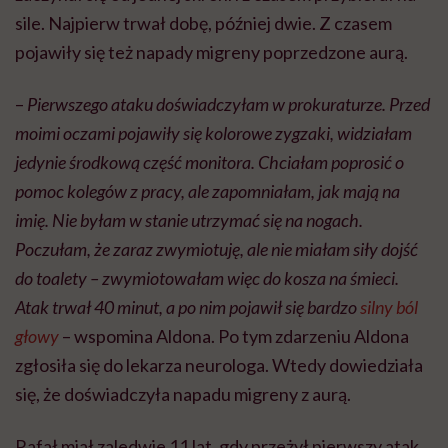
sile. Najpierw trwał dobę, później dwie. Z czasem
pojawiły się też napady migreny poprzedzone aurą.
–
Pierwszego ataku doświadczyłam w prokuraturze. Przed
moimi oczami pojawiły się kolorowe zygzaki, widziałam
jedynie środkową część monitora. Chciałam poprosić o
pomoc kolegów z pracy, ale zapomniałam, jak mają na
imię. Nie byłam w stanie utrzymać się na nogach.
Poczułam, że zaraz zwymiotuję, ale nie miałam siły dojść
do toalety – zwymiotowałam więc do kosza na śmieci.
Atak trwał 40 minut, a po nim pojawił się bardzo
silny ból
głowy
– wspomina Aldona. Po tym zdarzeniu Aldona
zgłosiła się do lekarza neurologa. Wtedy dowiedziała
się, że doświadczyła napadu migreny z aurą.
Rafał miał zaledwie 11 lat, gdy przeżył pierwszy atak.