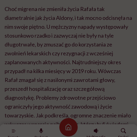
Choć migrena nie zmieniła życia Rafała tak
diametralnie jak życia Aldony, i tak mocno odcisnęła na
nim swoje piętno. U mężczyzny napady występowały
stosunkowo rzadko i zazwyczaj nie były na tyle
długotrwałe, by zmuszać go do korzystania ze
zwolnień lekarskich czy rezygnacji z wcześniej
zaplanowanych aktywności. Najtrudniejszy okres
przypadł na kilka miesięcy w 2019 roku. Wówczas
Rafał zmagał się z nasilonymi zawrotami głowy,
przeszedł hospitalizację oraz szczegółową
diagnostykę. Problemy zdrowotne przejściowo
ograniczyły jego aktywność zawodową i życie
towarzyskie. Jak podkreśla, ogromne znaczenie miało
wówczas wsparcie najbliższych, którzy byli świadomi
Strona główna
jego problemów zdrowotnych i pomagali mu
Multimedia
Szukaj