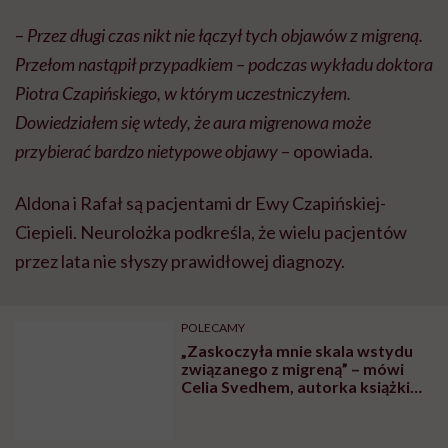
–
Przez długi czas nikt nie łączył tych objawów z migreną.
Przełom nastąpił przypadkiem – podczas wykładu doktora
Piotra Czapińskiego, w którym uczestniczyłem.
Dowiedziałem się wtedy, że aura migrenowa może
przybierać bardzo nietypowe objawy
– opowiada.
Aldona i Rafał są pacjentami dr Ewy Czapińskiej-
Ciepieli. Neurolożka podkreśla, że wielu pacjentów
przez lata nie słyszy prawidłowej diagnozy.
POLECAMY
„Zaskoczyła mnie skala wstydu
związanego z migreną” – mówi
Celia Svedhem, autorka książki
„Ciemny pokój”