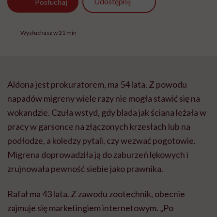
Udostępnij
Posłuchaj
Wysłuchasz w 21 min
Aldona jest prokuratorem, ma 54 lata. Z powodu
napadów migreny wiele razy nie mogła stawić się na
wokandzie. Czuła wstyd, gdy blada jak ściana leżała w
pracy w garsonce na złączonych krzesłach lub na
podłodze, a koledzy pytali, czy wezwać pogotowie.
Migrena doprowadziła ją do zaburzeń lękowych i
zrujnowała pewność siebie jako prawnika.
Rafał ma 43 lata. Z zawodu zootechnik, obecnie
zajmuje się marketingiem internetowym. „Po