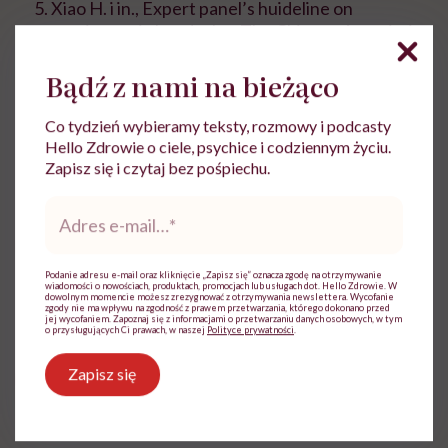
Xiao H. i in., Expert panel’s huideline on
cervicogenic headache: The Chinese Association
for the Study of Pain recommendation, World
Bądź z nami na bieżąco
Journal of Clinical Cases 2021, 9(9): 2027-2036.
Co tydzień wybieramy teksty, rozmowy i podcasty
Hello Zdrowie o ciele, psychice i codziennym życiu.
Zapisz się i czytaj bez pośpiechu.
Adres
Agata Domagała
e-
mail
*
Ratownik Kwalifikowanej Pierwszej
Pomocy (KPP), specjalista ds. treści.
Podanie adresu e-mail oraz kliknięcie „Zapisz się” oznacza zgodę na otrzymywanie
wiadomości o nowościach, produktach, promocjach lub usługach dot. Hello Zdrowie. W
dowolnym momencie możesz zrezygnować z otrzymywania newslettera. Wycofanie
Zobacz profil
zgody nie ma wpływu na zgodność z prawem przetwarzania, którego dokonano przed
jej wycofaniem. Zapoznaj się z informacjami o przetwarzaniu danych osobowych, w tym
o przysługujących Ci prawach, w naszej
Polityce prywatności
.
Zapisz się
Udostępnij