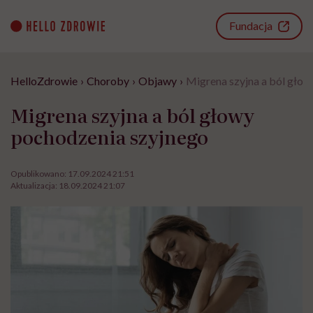
Go
to
Fundacja
content
HelloZdrowie
›
Choroby
›
Objawy
›
Migrena szyjna a ból gło
Migrena szyjna a ból głowy
pochodzenia szyjnego
Opublikowano:
17.09.2024 21:51
Aktualizacja:
18.09.2024 21:07