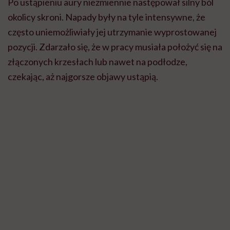
Po ustąpieniu aury niezmiennie następował silny ból
okolicy skroni. Napady były na tyle intensywne, że
często uniemożliwiały jej utrzymanie wyprostowanej
pozycji. Zdarzało się, że w pracy musiała położyć się na
złączonych krzesłach lub nawet na podłodze,
czekając, aż najgorsze objawy ustąpią.