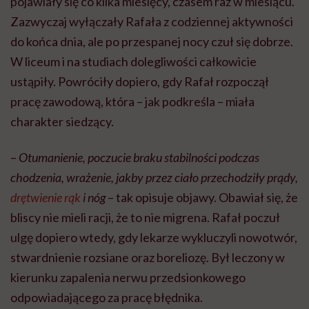
pojawiały się co kilka miesięcy, czasem raz w miesiącu.
Zazwyczaj wyłączały Rafała z codziennej aktywności
do końca dnia, ale po przespanej nocy czuł się dobrze.
W liceum i na studiach dolegliwości całkowicie
ustąpiły. Powróciły dopiero, gdy Rafał rozpoczął
pracę zawodową, która – jak podkreśla – miała
charakter siedzący.
–
Otumanienie, poczucie braku stabilności podczas
chodzenia, wrażenie, jakby przez ciało przechodziły prądy,
drętwienie rąk
i nóg
– tak opisuje objawy. Obawiał się, że
bliscy nie mieli racji, że to nie migrena. Rafał poczuł
ulgę dopiero wtedy, gdy lekarze wykluczyli nowotwór,
stwardnienie rozsiane oraz boreliozę. Był leczony w
kierunku zapalenia nerwu przedsionkowego
odpowiadającego za pracę błędnika.