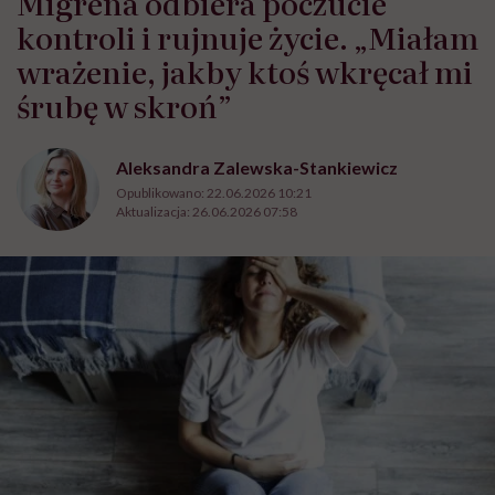
Migrena odbiera poczucie
kontroli i rujnuje życie. „Miałam
wrażenie, jakby ktoś wkręcał mi
śrubę w skroń”
Aleksandra Zalewska-Stankiewicz
Opublikowano:
22.06.2026 10:21
Aktualizacja:
26.06.2026 07:58