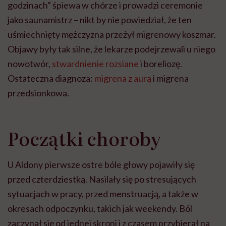
godzinach” śpiewa w chórze i prowadzi ceremonie
jako saunamistrz – nikt by nie powiedział, że ten
uśmiechnięty mężczyzna przeżył migrenowy koszmar.
Objawy były tak silne, że lekarze podejrzewali u niego
nowotwór,
stwardnienie rozsiane
i boreliozę.
Ostateczna diagnoza:
migrena z aurą
i migrena
przedsionkowa.
Początki choroby
U Aldony pierwsze ostre bóle głowy pojawiły się
przed czterdziestką. Nasilały się po stresujących
sytuacjach w pracy, przed menstruacją, a także w
okresach odpoczynku, takich jak weekendy. Ból
zaczynał się od jednej skroni i z czasem przybierał na