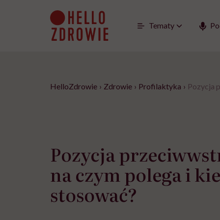
Go
to
content
Tematy
Po
HelloZdrowie
›
Zdrowie
›
Profilaktyka
›
Pozycja p
Pozycja przeciwwst
na czym polega i kie
stosować?