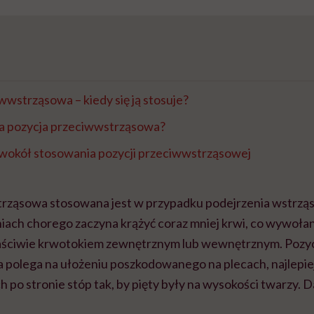
wwstrząsowa – kiedy się ją stosuje?
a pozycja przeciwwstrząsowa?
wokół stosowania pozycji przeciwwstrząsowej
trząsowa stosowana jest w przypadku podejrzenia wstrzą
niach chorego zaczyna krążyć coraz mniej krwi, co wywołane
aściwie krwotokiem zewnętrznym lub wewnętrznym. Pozy
polega na ułożeniu poszkodowanego na plecach, najlepie
ch po stronie stóp tak, by pięty były na wysokości twarzy. D