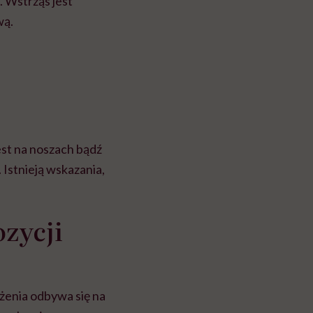
. Wstrząs jest
wą.
jest na noszach bądź
 Istnieją wskazania,
zycji
ążenia odbywa się na