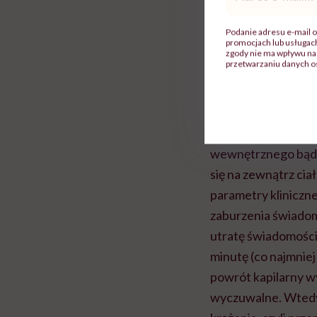
mail
*
Pozycja 
Podanie adresu e-mail o
stosuje?
promocjach lub usługa
zgody nie ma wpływu na 
przetwarzaniu danych o
Pozycja przeciww
który wynika ze zmn
utraty tej krwi. D
wewnętrznego bądź
się na zewnątrz cia
parametry kliniczn
zaburzenia świadom
utratę świadomości.
minutę (co najmniej 
powrót kapilarny wy
wyczuwalne. Wtedy 