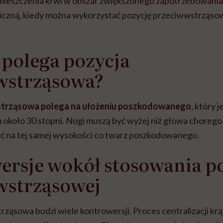
zemieszczenia krwi w obszar zwiększonego zapotrzebowania
iniczną, kiedy można wykorzystać pozycję przeciwwstrząso
polega pozycja
wstrząsowa?
strząsowa polega na ułożeniu poszkodowanego
, który 
 około 30 stopni. Nogi muszą być wyżej niż głowa chorego.
yć na tej samej wysokości co twarz poszkodowanego.
rsje wokół stosowania po
wstrząsowej
ząsowa budzi wiele kontrowersji. Proces centralizacji kr