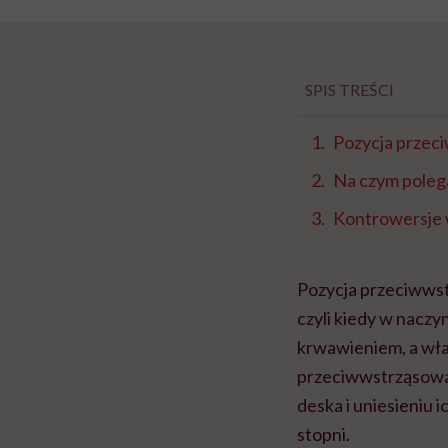
SPIS TREŚCI
Pozycja przeci
Na czym poleg
Kontrowersje 
Pozycja przeciwws
czyli kiedy w naczy
krwawieniem, a wł
przeciwwstrząsowa 
deska i uniesieniu i
stopni.