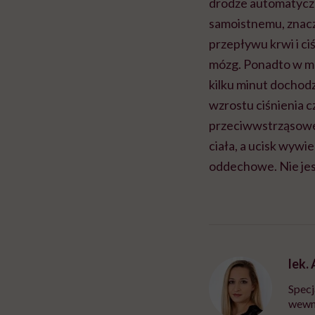
drodze automatycz
samoistnemu, znacz
przepływu krwi i c
mózg. Ponadto w mo
kilku minut dochod
wzrostu ciśnienia 
przeciwwstrząsowej
ciała, a ucisk wywi
oddechowe. Nie jes
lek.
Specj
wewnę