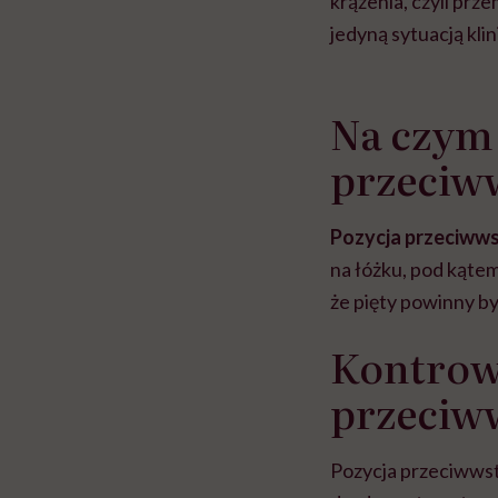
krążenia, czyli pr
jedyną sytuacją kl
Na czym 
przeciw
Pozycja przeciww
na łóżku, pod kątem
że pięty powinny b
Kontrowe
przeciw
Pozycja przeciwwstr