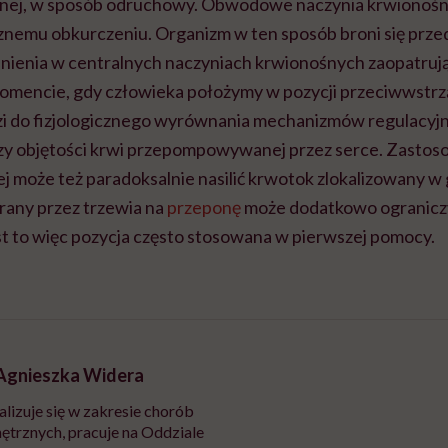
nej, w sposób odruchowy. Obwodowe naczynia krwionośn
nemu obkurczeniu. Organizm w ten sposób broni się prze
iśnienia w centralnych naczyniach krwionośnych zaopatruj
mencie, gdy człowieka położymy w pozycji przeciwwstrz
zi do fizjologicznego wyrównania mechanizmów regulacyjny
czy objętości krwi przepompowywanej przez serce. Zastos
 może też paradoksalnie nasilić krwotok zlokalizowany w
erany przez trzewia na
przeponę
może dodatkowo ogranicz
t to więc pozycja często stosowana w pierwszej pomocy.
 Agnieszka Widera
alizuje się w zakresie chorób
trznych, pracuje na Oddziale