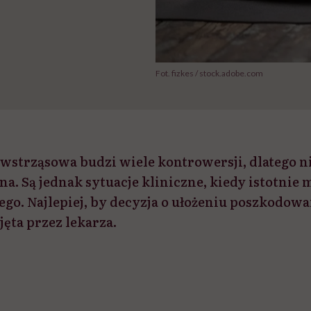
Fot. fizkes / stock.adobe.com
wstrząsowa budzi wiele kontrowersji, dlatego ni
a. Są jednak sytuacje kliniczne, kiedy istotnie
go. Najlepiej, by decyzja o ułożeniu poszkodowa
jęta przez lekarza.