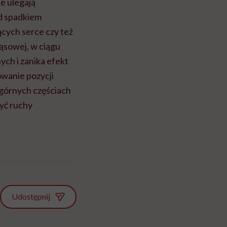
e ulegają
d spadkiem
ących serce czy też
ąsowej, w ciągu
ch i zanika efekt
owanie pozycji
 górnych częściach
yć ruchy
Udostępnij