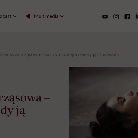
Multimedia
dcast
rzeciwwstrząsowa – na czym polega i kiedy ją stosować?
rząsowa –
dy ją