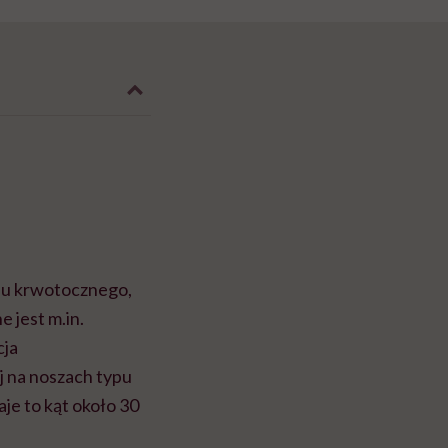
su krwotocznego,
 jest m.in.
cja
j na noszach typu
aje to kąt około 30