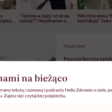
zy
"Jestem w ciąży, co mi się
Wkrótce nowa "
szpitalu
należy?". Headhunter o
Instrukcja". Tym 
szkadzać
zmianie pokoleniowej u
atakach paniki. Z
tylko
kobiet w ciąży na rynku
warsztat pacjen
braźni"
pracy
ekspercki
POLECAMY
Pozycja boczna ustal
kroku – dlaczego jest
bezpieczna dla pos
nami na bieżąco
ramy teksty, rozmowy i podcasty Hello Zdrowie o ciele, ps
 Zapisz się i czytaj bez pośpiechu.