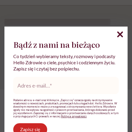
„Opieka skoncentrowana na
rodzinie to jest coś, bez czego
Bądź z nami na bieżąco
współczesna medycyna sobie nie
Co tydzień wybieramy teksty, rozmowy i podcasty
poradzi”
Hello Zdrowie o ciele, psychice i codziennym życiu.
Zapisz się i czytaj bez pośpiechu.
Adres
e-
mail
*
Podanie adresu e-mail oraz kliknięcie „Zapisz się” oznacza zgodę na otrzymywanie
wiadomości o nowościach, produktach, promocjach lub usługach dot. Hello Zdrowie. W
dowolnym momencie możesz zrezygnować z otrzymywania newslettera. Wycofanie
zgody nie ma wpływu na zgodność z prawem przetwarzania, którego dokonano przed
jej wycofaniem. Zapoznaj się z informacjami o przetwarzaniu danych osobowych, w tym
o przysługujących Ci prawach, w naszej
Polityce prywatności
.
Zapisz się