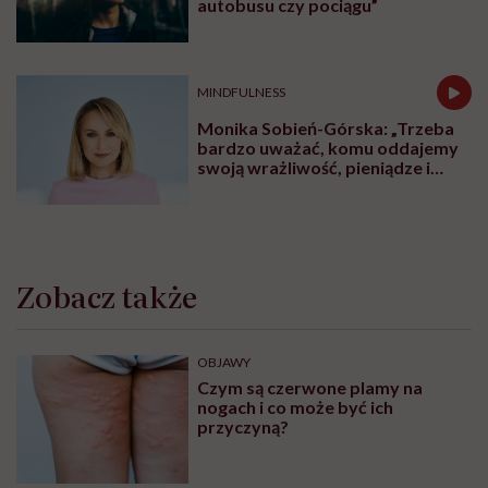
autobusu czy pociągu”
MINDFULNESS
Monika Sobień-Górska: „Trzeba
bardzo uważać, komu oddajemy
swoją wrażliwość, pieniądze i
zaufanie”
Zobacz także
OBJAWY
Czym są czerwone plamy na
nogach i co może być ich
przyczyną?