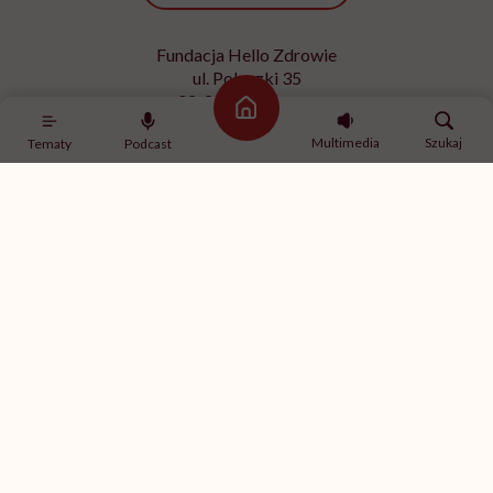
Fundacja Hello Zdrowie
ul. Poleczki 35
02-822 Warszawa
Strona główna
NIP 9512613236
Multimedia
Szukaj
Tematy
Podcast
Kontakt z redakcją
redakcja@hellozdrowie.pl
Dołącz do naszej społeczności
Właścicielem serwisu
HelloZdrowie
jest Fundacja należąca
do
USP Zdrowie sp. z o.o.
, które jest częścią
USP Group
.
Treści zawarte w serwisie HelloZdrowie mają charakter
informacyjno-edukacyjny. Jeśli potrzebujesz porady
odnośnie swojego stanu zdrowia, skonsultuj się z lekarzem
lub farmaceutą.