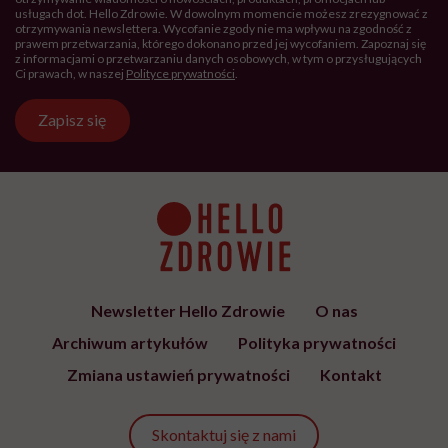
usługach dot. Hello Zdrowie. W dowolnym momencie możesz zrezygnować z
otrzymywania newslettera. Wycofanie zgody nie ma wpływu na zgodność z
prawem przetwarzania, którego dokonano przed jej wycofaniem. Zapoznaj się
z informacjami o przetwarzaniu danych osobowych, w tym o przysługujących
Ci prawach, w naszej
Polityce prywatności
.
Zapisz się
Newsletter Hello Zdrowie
O nas
Archiwum artykułów
Polityka prywatności
Zmiana ustawień prywatności
Kontakt
Skontaktuj się z nami