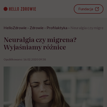
Go
to
Fundacja
content
HelloZdrowie
›
Zdrowie
›
Profilaktyka
›
Neuralgia czy migren
Neuralgia czy migrena?
Wyjaśniamy różnice
Opublikowano:
16.02.2020 09:58