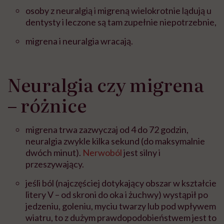
osoby z neuralgią i migreną wielokrotnie lądują u
dentysty i leczone są tam zupełnie niepotrzebnie,
migrena i neuralgia wracają.
Neuralgia czy migrena
– różnice
migrena trwa zazwyczaj od 4 do 72 godzin,
neuralgia zwykle kilka sekund (do maksymalnie
dwóch minut).
Nerwoból
jest silny i
przeszywający.
jeśli ból (najczęściej dotykający obszar w kształcie
litery V – od skroni do oka i żuchwy) wystąpił po
jedzeniu, goleniu, myciu twarzy lub pod wpływem
wiatru, to z dużym prawdopodobieństwem jest to