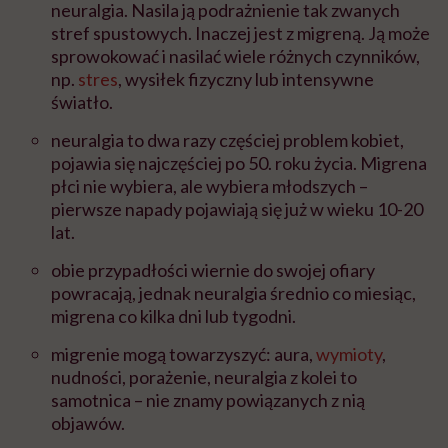
neuralgia. Nasila ją podrażnienie tak zwanych
stref spustowych. Inaczej jest z migreną. Ją może
sprowokować i nasilać wiele różnych czynników,
np.
stres
, wysiłek fizyczny lub intensywne
światło.
neuralgia to dwa razy częściej problem kobiet,
pojawia się najczęściej po 50. roku życia. Migrena
płci nie wybiera, ale wybiera młodszych –
pierwsze napady pojawiają się już w wieku 10-20
lat.
obie przypadłości wiernie do swojej ofiary
powracają, jednak neuralgia średnio co miesiąc,
migrena co kilka dni lub tygodni.
migrenie mogą towarzyszyć: aura,
wymioty
,
nudności, porażenie, neuralgia z kolei to
samotnica – nie znamy powiązanych z nią
objawów.