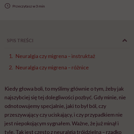
Przeczytasz w 3 min
SPIS TREŚCI
Neuralgia czy migrena – instruktaż
Neuralgia czy migrena – różnice
Kiedy głowa boli, to myślimy głównie o tym, żeby jak
najszybciej się tej dolegliwości pozbyć. Gdy minie, nie
odnotowujemy specjalnie, jaki to był ból, czy
przeszywający czy uciskający, i czy przypadkiem nie
jest niepokojącym sygnałem. Ważne, że już minął i
tyle. Tak jest często z neuralgią trójdzielną – rzadko