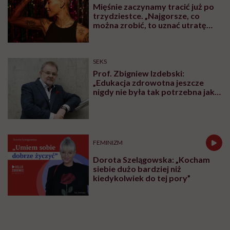
Mięśnie zaczynamy tracić już po
trzydziestce. „Najgorsze, co
można zrobić, to uznać utratę
sprawności za nieunikniony
element starzenia”
SEKS
Prof. Zbigniew Izdebski:
„Edukacja zdrowotna jeszcze
nigdy nie była tak potrzebna jak
teraz, kiedy jest taki chaos
informacyjny”
FEMINIZM
Dorota Szelągowska: „Kocham
siebie dużo bardziej niż
kiedykolwiek do tej pory”