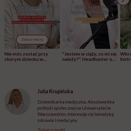
Zobacz więcej
Nie móc zostać przy
"Jestem w ciąży, co mi się
Wkró
chorym dziecku w
należy?". Headhunter o
Inst
szpitalu to tortura.
zmianie pokoleniowej u
atak
"Przeszkadzać w tym
kobiet w ciąży na rynku
wars
może chyba tylko
pracy
eksp
głupota i brak
wyobraźni"
Julia Krupińska
Dziennikarka medyczna. Absolwentka
polityki społecznej na Uniwersytecie
Warszawskim, interesuje się tematyką
zdrowia i medycyny
Zobacz profil