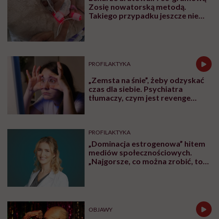
Zosię nowatorską metodą.
Takiego przypadku jeszcze nie
było
PROFILAKTYKA
„Zemsta na śnie”, żeby odzyskać
czas dla siebie. Psychiatra
tłumaczy, czym jest revenge
bedtime procrastination
PROFILAKTYKA
„Dominacja estrogenowa” hitem
mediów społecznościowych.
„Najgorsze, co można zrobić, to
leczyć modne hasło”
OBJAWY