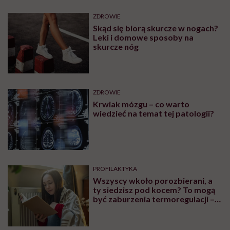
ZDROWIE
Skąd się biorą skurcze w nogach?
Leki i domowe sposoby na
skurcze nóg
ZDROWIE
Krwiak mózgu – co warto
wiedzieć na temat tej patologii?
PROFILAKTYKA
Wszyscy wkoło porozbierani, a
ty siedzisz pod kocem? To mogą
być zaburzenia termoregulacji –
wynikające z choroby lub złych
nawyków