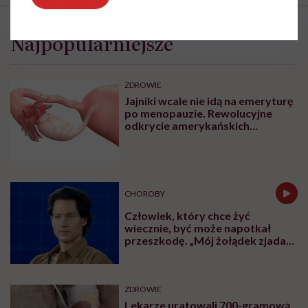
Najpopularniejsze
ZDROWIE
Jajniki wcale nie idą na emeryturę
po menopauzie. Rewolucyjne
odkrycie amerykańskich
naukowców
CHOROBY
Człowiek, który chce żyć
wiecznie, być może napotkał
przeszkodę. „Mój żołądek zjada
sam siebie”
ZDROWIE
Lekarze uratowali 700-gramową