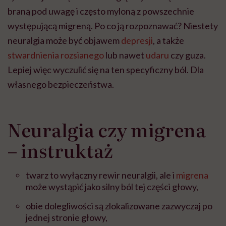
braną pod uwagę i często myloną z powszechnie
występującą migreną. Po co ją rozpoznawać? Niestety
neuralgia może być objawem
depresji
, a także
stwardnienia rozsianego
lub nawet
udaru
czy guza.
Lepiej więc wyczulić się na ten specyficzny ból. Dla
własnego bezpieczeństwa.
Neuralgia czy migrena
– instruktaż
twarz to wyłączny rewir neuralgii, ale i
migrena
może wystąpić jako silny ból tej części głowy,
obie dolegliwości są zlokalizowane zazwyczaj po
jednej stronie głowy,