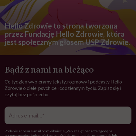
Hello Zdrowie to strona tworzona
przez Fundację Hello Zdrowie, która
jest społecznym głosem USP Zdrowie.
Bądź z nami na bieżąco
Co tydzień wybieramy teksty, rozmowy i podcasty Hello
Zdrowie o ciele, psychice i codziennym życiu. Zapisz się i
czytaj bez pośpiechu.
Adres
e-
mail
*
Podanie adresu e-mail oraz kliknięcie „Zapisz się” oznacza zgodę na
otrzymywanie wiadomości o nowościach, produktach, promocjach lub