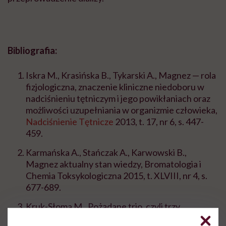
Bibliografia:
Iskra M., Krasińska B., Tykarski A., Magnez — rola
fizjologiczna, znaczenie kliniczne niedoboru w
nadciśnieniu tętniczym i jego powikłaniach oraz
możliwości uzupełniania w organizmie człowieka,
Nadciśnienie Tętnicze
2013, t. 17, nr 6, s. 447-
459.
Karmańska A., Stańczak A., Karwowski B.,
Magnez aktualny stan wiedzy, Bromatologia i
Chemia Toksykologiczna 2015, t. XLVIII, nr 4, s.
677-689.
Kruk-Słoma M., Pożądane trio, czyli trzy
najważniejsze pierwiastki w organizmie ludzkim