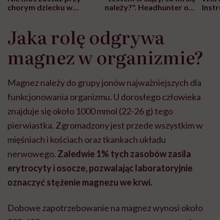
chorym dziecku w
należy?". Headhunter o
Inst
szpitalu to tortura.
zmianie pokoleniowej u
atak
"Przeszkadzać w tym
kobiet w ciąży na rynku
wars
Jaka rolę odgrywa
może chyba tylko
pracy
eksp
głupota i brak
magnez w organizmie?
wyobraźni"
Magnez należy do grupy jonów najważniejszych dla
funkcjonowania organizmu. U dorosłego człowieka
znajduje się około 1000 mmol (22-26 g) tego
pierwiastka. Zgromadzony jest przede wszystkim w
mięśniach i kościach oraz tkankach układu
nerwowego.
Zaledwie 1% tych zasobów zasila
erytrocyty i osocze, pozwalając laboratoryjnie
oznaczyć stężenie magnezu we krwi.
Dobowe zapotrzebowanie na magnez wynosi około