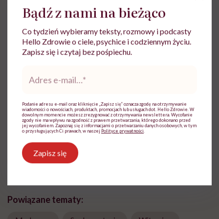
[w:] Aptekarz Polski 2012, nr 65 (43e), s. 15-20.
Bądź z nami na bieżąco
Co tydzień wybieramy teksty, rozmowy i podcasty
Hello Zdrowie o ciele, psychice i codziennym życiu.
Zapisz się i czytaj bez pośpiechu.
Adres
Katarzyna Grzyś-Kurka
e-
mail
*
Copywriterka i content writer,
specjalizująca się w tematyce związanej ze
Podanie adresu e-mail oraz kliknięcie „Zapisz się” oznacza zgodę na otrzymywanie
zdrowiem i pielęgnacją urody.
wiadomości o nowościach, produktach, promocjach lub usługach dot. Hello Zdrowie. W
dowolnym momencie możesz zrezygnować z otrzymywania newslettera. Wycofanie
zgody nie ma wpływu na zgodność z prawem przetwarzania, którego dokonano przed
Zobacz profil
jej wycofaniem. Zapoznaj się z informacjami o przetwarzaniu danych osobowych, w tym
o przysługujących Ci prawach, w naszej
Polityce prywatności
.
Zapisz się
Udostępnij
Powiązane tematy: