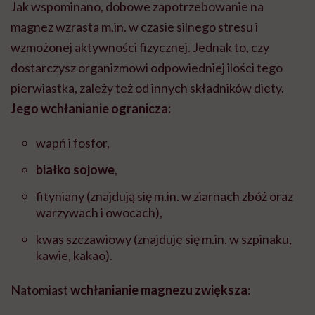
Jak wspominano, dobowe zapotrzebowanie na
magnez wzrasta m.in. w czasie silnego stresu i
wzmożonej aktywności fizycznej. Jednak to, czy
dostarczysz organizmowi odpowiedniej ilości tego
pierwiastka, zależy też od innych składników diety.
Jego wchłanianie ogranicza:
wapń i fosfor,
białko sojowe
,
fityniany (znajdują się m.in. w ziarnach zbóż oraz
warzywach i owocach),
kwas szczawiowy (znajduje się m.in. w szpinaku,
kawie, kakao).
Natomiast
wchłanianie magnezu zwiększa
: