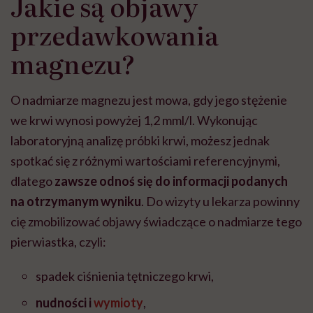
Jakie są objawy
przedawkowania
magnezu?
O nadmiarze magnezu jest mowa,
gdy jego stężenie
we krwi wynosi powyżej 1,2 mml/l.
Wykonując
laboratoryjną analizę próbki krwi, możesz jednak
spotkać się z różnymi wartościami referencyjnymi,
dlatego
zawsze odnoś się do informacji podanych
na otrzymanym wyniku
. Do wizyty u lekarza powinny
cię zmobilizować objawy świadczące o nadmiarze tego
pierwiastka, czyli:
spadek ciśnienia tętniczego krwi,
nudności i
wymioty
,