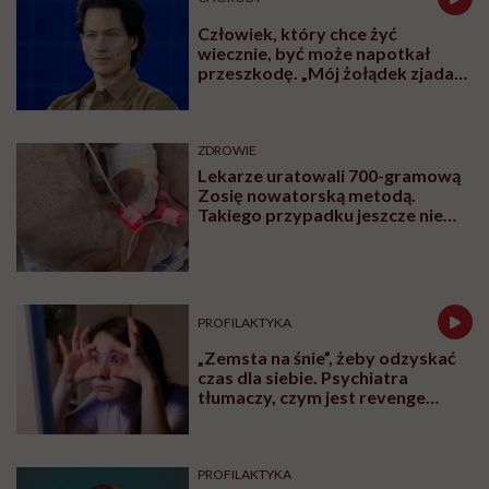
Człowiek, który chce żyć
wiecznie, być może napotkał
przeszkodę. „Mój żołądek zjada
sam siebie”
ZDROWIE
Lekarze uratowali 700-gramową
Zosię nowatorską metodą.
Takiego przypadku jeszcze nie
było
PROFILAKTYKA
„Zemsta na śnie”, żeby odzyskać
czas dla siebie. Psychiatra
tłumaczy, czym jest revenge
bedtime procrastination
PROFILAKTYKA