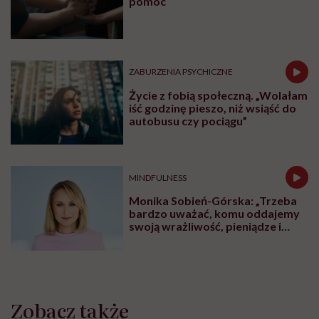
pomoc
ZABURZENIA PSYCHICZNE
Życie z fobią społeczną. „Wolałam
iść godzinę pieszo, niż wsiąść do
autobusu czy pociągu”
MINDFULNESS
Monika Sobień-Górska: „Trzeba
bardzo uważać, komu oddajemy
swoją wrażliwość, pieniądze i
zaufanie”
Zobacz także