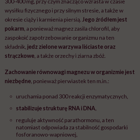
300-400 mg, przy czym znacząco wzrasta w czasie
wysiłku fizycznego i przy silnym stresie, a także w
okresie ciąży i karmienia piersią.
Jego źródłem jest
pokarm
, a ponieważ magnez zasila chlorofil, aby
zaspokoić zapotrzebowanie organizmu na ten
składnik,
jedz zielone warzywa liściaste oraz
strączkowe
, a także orzechy i ziarna zbóż.
Zachowanie równowagi magnezu w organizmie jest
niezbędne
, ponieważ pierwiastek ten m.in.:
uruchamia ponad 300 reakcji enzymatycznych,
stabilizuje strukturę RNA i DNA
,
reguluje aktywność parathormonu, a ten
natomiast odpowiada za stabilność gospodarki
fosforanowo-wapniowej,