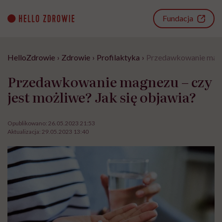
Go
to
Fundacja
content
HelloZdrowie
›
Zdrowie
›
Profilaktyka
›
Przedawkowanie magne
Przedawkowanie magnezu – czy
jest możliwe? Jak się objawia?
Opublikowano:
26.05.2023 21:53
Aktualizacja:
29.05.2023 13:40