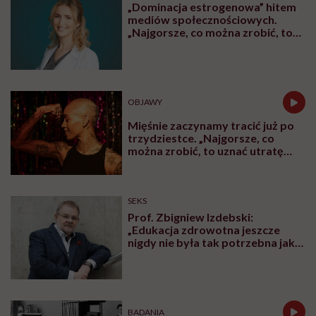
„Dominacja estrogenowa” hitem
mediów społecznościowych.
„Najgorsze, co można zrobić, to
leczyć modne hasło”
OBJAWY
Mięśnie zaczynamy tracić już po
trzydziestce. „Najgorsze, co
można zrobić, to uznać utratę
sprawności za nieunikniony
element starzenia”
SEKS
Prof. Zbigniew Izdebski:
„Edukacja zdrowotna jeszcze
nigdy nie była tak potrzebna jak
teraz, kiedy jest taki chaos
informacyjny”
BADANIA