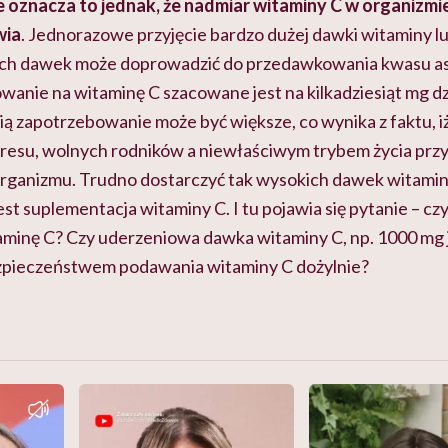
e oznacza to jednak, że nadmiar witaminy C w organizmi
wia
. Jednorazowe przyjęcie bardzo dużej dawki witaminy 
ch dawek może doprowadzić do przedawkowania kwasu a
wanie na witaminę C szacowane jest na kilkadziesiąt mg d
ią zapotrzebowanie może być większe, co wynika z faktu, i
stresu, wolnych rodników a niewłaściwym trybem życia prz
organizmu. Trudno dostarczyć tak wysokich dawek witaminy
st suplementacja witaminy C. I tu pojawia się pytanie – c
inę C? Czy uderzeniowa dawka witaminy C, np. 1000 mg j
ezpieczeństwem podawania witaminy C dożylnie?