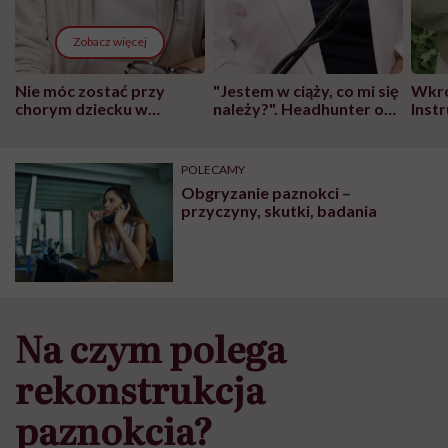
Zobacz więcej
Nie móc zostać przy
"Jestem w ciąży, co mi się
Wkró
chorym dziecku w
należy?". Headhunter o
Inst
szpitalu to tortura.
zmianie pokoleniowej u
atak
"Przeszkadzać w tym
kobiet w ciąży na rynku
wars
może chyba tylko
pracy
eksp
POLECAMY
głupota i brak
Obgryzanie paznokci –
wyobraźni"
przyczyny, skutki, badania
Na czym polega
rekonstrukcja
paznokcia?