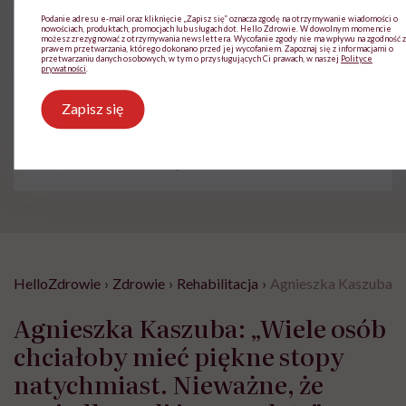
Zdrowe Paznokcie
Podanie adresu e-mail oraz kliknięcie „Zapisz się” oznacza zgodę na otrzymywanie wiadomości o
nowościach, produktach, promocjach lub usługach dot. Hello Zdrowie. W dowolnym momencie
możesz zrezygnować z otrzymywania newslettera. Wycofanie zgody nie ma wpływu na zgodność z
prawem przetwarzania, którego dokonano przed jej wycofaniem. Zapoznaj się z informacjami o
przetwarzaniu danych osobowych, w tym o przysługujących Ci prawach, w naszej
Polityce
prywatności
.
Treści zawarte w serwisie mają wyłącznie
i
Zapisz się
charakter informacyjny i nie stanowią porady
lekarskiej. Pamiętaj, że w przypadku
problemów ze zdrowiem należy bezwzględnie
skonsultować się z lekarzem.
HelloZdrowie
›
Zdrowie
›
Rehabilitacja
›
Agnieszka Kaszuba: „W
Agnieszka Kaszuba: „Wiele osób
chciałoby mieć piękne stopy
natychmiast. Nieważne, że