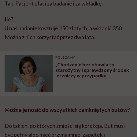
Tak. Pacjent płaci za badanie i za wkładkę.
Ile?
U nas badanie kosztuje 150 złotych, a wkładki 350.
Można z nich korzystać przez dwa lata.
POLECAMY
„Chodzenie bez obuwia to
starożytny i sprawdzony środek
leczniczy w przypadku
niewłaściwego krążenia krwi,
zarówno nadciśnienia jak i
niedociśnienia” – mówi Katarzyna
Gołębiewska, refleksolog
Można je nosić do wszystkich zamkniętych butów?
Do takich, do których zmieści się korekcja. But musi
być pełny albo mieć przynajmniej zapiętek i