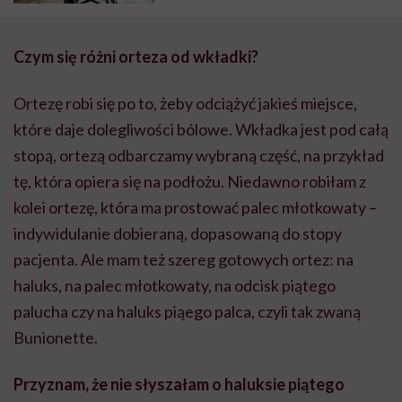
powiedzieli jej, że będzie miała
problemy z chodzeniem, dziś…
tańczy twerk
Czym się różni orteza od wkładki?
Ortezę robi się po to, żeby odciążyć jakieś miejsce,
które daje dolegliwości bólowe. Wkładka jest pod całą
stopą, ortezą odbarczamy wybraną część, na przykład
tę, która opiera się na podłożu. Niedawno robiłam z
kolei ortezę, która ma prostować palec młotkowaty –
indywidulanie dobieraną, dopasowaną do stopy
pacjenta. Ale mam też szereg gotowych ortez: na
haluks, na palec młotkowaty, na odcisk piątego
palucha czy na haluks piąego palca, czyli tak zwaną
Bunionette.
Przyznam, że nie słyszałam o haluksie piątego