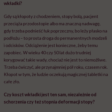
wkładki?
Gdy są kłopoty z chodzeniem, stopy bolą, pacjent
przeciąża przodostopie albo ma znaczną nadwagę,
gdy trzeba podnieść łuk poprzeczny, bo leży płasko na
podłożu – to prosta droga do permanentnych modzeli
i odcisków. Odciążenie jest konieczne, żeby temu
zapobiec. W wieku 40 czy 50 lat dużo trudniej
korygować takie wady, chociaż nie jest to niemożliwe.
Trzeba ćwiczyć, ale przynajmniej pół roku, czasem rok.
Kłopot w tym, że ludzie oczekują magicznej tabletki na
całe zło.
Czy koszt wkładki jest ten sam, niezależnie od
schorzenia czy też stopnia deformacji stopy?