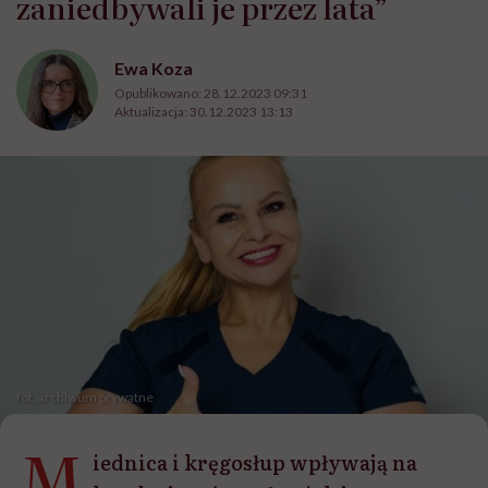
zaniedbywali je przez lata”
Ewa Koza
Opublikowano:
28.12.2023 09:31
Aktualizacja:
30.12.2023 13:13
fot. archiwum prywatne
M
iednica i kręgosłup wpływają na