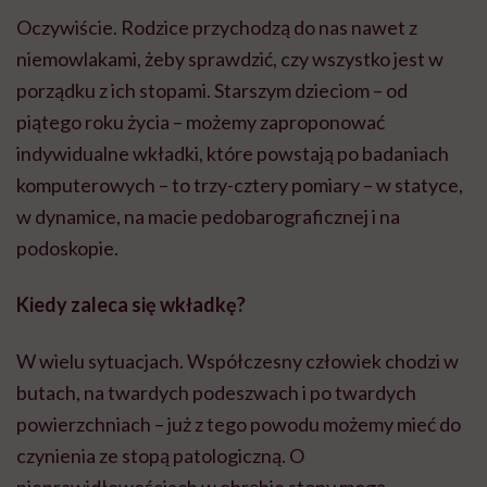
Oczywiście. Rodzice przychodzą do nas nawet z
niemowlakami, żeby sprawdzić, czy wszystko jest w
porządku z ich stopami. Starszym dzieciom – od
piątego roku życia – możemy zaproponować
indywidualne wkładki, które powstają po badaniach
komputerowych – to trzy-cztery pomiary – w statyce,
w dynamice, na macie pedobarograficznej i na
podoskopie.
Kiedy zaleca się wkładkę?
W wielu sytuacjach. Współczesny człowiek chodzi w
butach, na twardych podeszwach i po twardych
powierzchniach – już z tego powodu możemy mieć do
czynienia ze stopą patologiczną. O