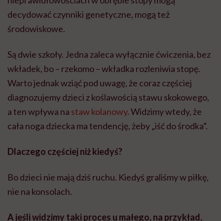
nieprawidłowościach w obrębie stopy mogą
decydować czynniki genetyczne, mogą też
środowiskowe.
Są dwie szkoły. Jedna zaleca wyłącznie ćwiczenia, bez
wkładek, bo – rzekomo – wkładka rozleniwia stopę.
Warto jednak wziąć pod uwagę, że coraz częściej
diagnozujemy dzieci z koślawością stawu skokowego,
a ten wpływa na
staw kolanowy
. Widzimy wtedy, że
cała noga dziecka ma tendencję, żeby „iść do środka”.
Dlaczego częściej niż kiedyś?
Bo dzieci nie mają dziś ruchu. Kiedyś graliśmy w piłkę,
nie na konsolach.
A jeśli widzimy taki proces u małego, na przykład,