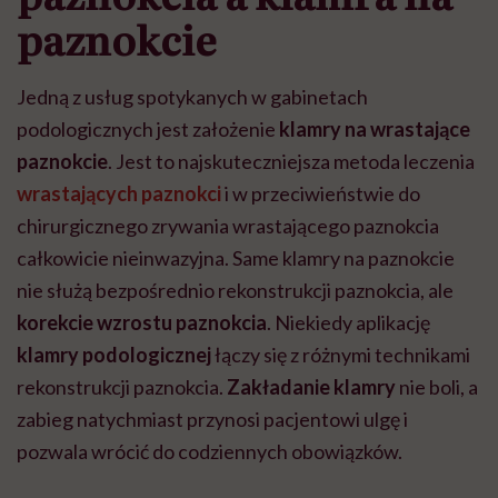
paznokcie
Jedną z usług spotykanych w gabinetach
podologicznych jest założenie
klamry na wrastające
paznokcie
. Jest to najskuteczniejsza metoda leczenia
wrastających paznokci
i w przeciwieństwie do
chirurgicznego zrywania wrastającego paznokcia
całkowicie nieinwazyjna. Same klamry na paznokcie
nie służą bezpośrednio rekonstrukcji paznokcia, ale
korekcie wzrostu paznokcia
. Niekiedy aplikację
klamry podologicznej
łączy się z różnymi technikami
rekonstrukcj
i paznokcia.
Zakładanie klamry
nie boli, a
zabieg natychmiast przynosi pacjentowi ulgę i
pozwala wrócić do codziennych obowiązków.