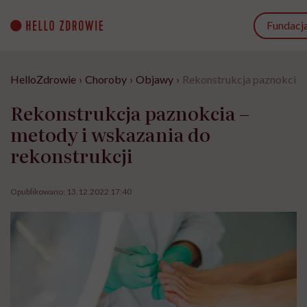
Go
to
Fundacj
content
HelloZdrowie
›
Choroby
›
Objawy
›
Rekonstrukcja paznokcia –
Rekonstrukcja paznokcia –
metody i wskazania do
rekonstrukcji
Opublikowano:
13.12.2022 17:40