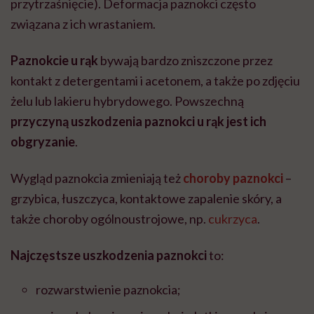
przytrzaśnięcie). Deformacja paznokci często
związana z ich wrastaniem.
Paznokcie u rąk
bywają bardzo zniszczone przez
kontakt z detergentami i acetonem, a także po zdjęciu
żelu lub lakieru hybrydowego. Powszechną
przyczyną uszkodzenia paznokci u rąk jest ich
obgryzanie
.
Wygląd paznokcia zmieniają też
choroby paznokci
–
grzybica, łuszczyca, kontaktowe zapalenie skóry, a
także choroby ogólnoustrojowe, np.
cukrzyca
.
Najczęstsze uszkodzenia paznokci
to:
rozwarstwienie paznokcia;