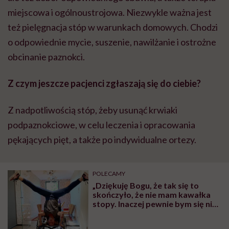
miejscowa i ogólnoustrojowa. Niezwykle ważna jest
też pielęgnacja stóp w warunkach domowych. Chodzi
o odpowiednie mycie, suszenie, nawilżanie i ostrożne
obcinanie paznokci.
Z czym jeszcze pacjenci zgłaszają się do ciebie?
Z nadpotliwością stóp, żeby usunąć krwiaki
podpaznokciowe, w celu leczenia i opracowania
pękających pięt, a także po indywidualne ortezy.
POLECAMY
„Dziękuję Bogu, że tak się to
skończyło, że nie mam kawałka
stopy. Inaczej pewnie bym się nie
ogarnęła” – mówi Michalina
Wesołowska. Pięć lat temu