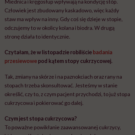
Miednica i kręgosłup wpływają na kondycję stóp.
Człowiek jest zbudowany kaskadowo, więc każdy
staw ma wpływ na inny. Gdy coś się dzieje w stopie,
odczujemy to w okolicy kolana i biodra. W drugą
stronę działa to identycznie.
Czytałam, że w listopadzie robiliście
badania
przesiewowe
pod kątem stopy cukrzycowej.
Tak, zmiany na skórze i na paznokciach oraz rany na
stopach trzeba skonsultować. Jesteśmy w stanie
określić, czy to, z czym pacjent przychodzi, to już stopa
cukrzycowa i pokierować go dalej.
Czym jest stopa cukrzycowa?
To poważne powikłanie zaawansowanej cukrzycy,