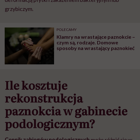
grzybiczym.
POLECAMY
Klamry na wrastające paznokcie –
czym są, rodzaje. Domowe
sposoby na wrastający paznokieć
Ile kosztuje
rekonstrukcja
paznokcia w gabinecie
podologicznym?
Cennik zabiegów podologicznych
może różnić się w