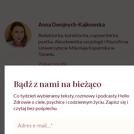
Anna Dwojnych-Kajkowska
Redaktorka, korektorka, copywriterka,
poetka. Absolwentka socjologii i filozofii na
Uniwersytecie Mikołaja Kopernika w
Toruniu.
Zobacz profil
Bądź z nami na bieżąco
Udostępnij
Co tydzień wybieramy teksty, rozmowy i podcasty Hello
Zdrowie o ciele, psychice i codziennym życiu. Zapisz się i
czytaj bez pośpiechu.
Powiązane tematy:
Adres
obgryzanie paznokci
Stopy
e-
mail
*