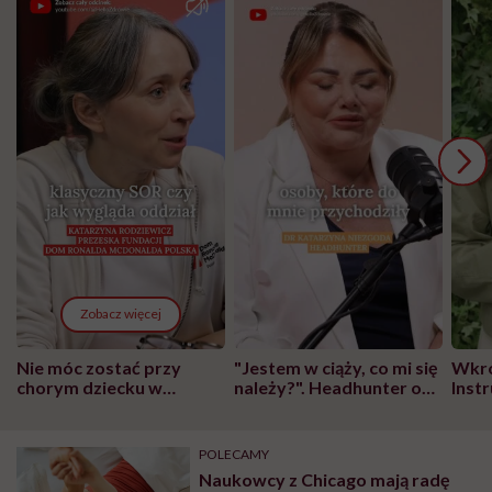
Zobacz więcej
Nie móc zostać przy
"Jestem w ciąży, co mi się
Wkró
chorym dziecku w
należy?". Headhunter o
Inst
szpitalu to tortura.
zmianie pokoleniowej u
atak
"Przeszkadzać w tym
kobiet w ciąży na rynku
wars
może chyba tylko
pracy
eksp
POLECAMY
głupota i brak
Naukowcy z Chicago mają radę
wyobraźni"