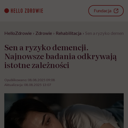
Go
to
Fundacja
content
HelloZdrowie
›
Zdrowie
›
Rehabilitacja
›
Sen a ryzyko demencj
Sen a ryzyko demencji.
Najnowsze badania odkrywają
istotne zależności
Opublikowano:
08.08.2025 09:08
Aktualizacja:
08.08.2025 13:07