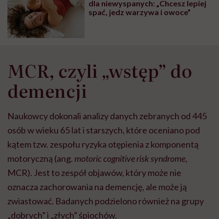
dla niewyspanych: „Chcesz lepiej
spać, jedz warzywa i owoce”
MCR, czyli „wstęp” do
demencji
Naukowcy dokonali analizy danych zebranych od 445
osób w wieku 65 lat i starszych, które oceniano pod
kątem tzw. zespołu ryzyka otępienia z komponentą
motoryczną (ang.
motoric cognitive risk syndrome
,
MCR). Jest to zespół objawów, który może nie
oznacza zachorowania na demencję, ale może ją
zwiastować. Badanych podzielono również na grupy
„dobrych” i „złych” śpiochów.