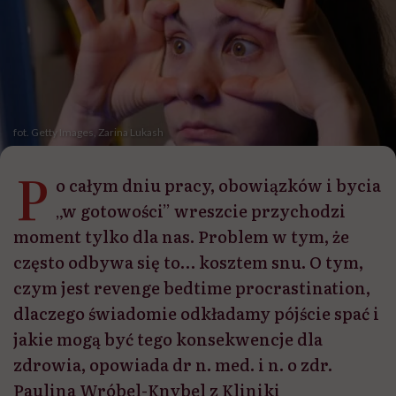
fot. Getty Images, Zarina Lukash
P
o całym dniu pracy, obowiązków i bycia
„w gotowości” wreszcie przychodzi
moment tylko dla nas. Problem w tym, że
często odbywa się to… kosztem snu. O tym,
czym jest revenge bedtime procrastination,
dlaczego świadomie odkładamy pójście spać i
jakie mogą być tego konsekwencje dla
zdrowia, opowiada dr n. med. i n. o zdr.
Paulina Wróbel-Knybel z Kliniki