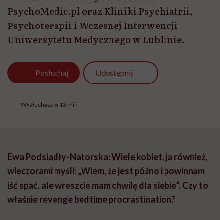
PsychoMedic.pl oraz Kliniki Psychiatrii,
Psychoterapii i Wczesnej Interwencji
Uniwersytetu Medycznego w Lublinie.
Udostępnij
Posłuchaj
Wysłuchasz w 13 min
Ewa Podsiadły-Natorska: Wiele kobiet, ja również,
wieczorami myśli: „Wiem, że jest późno i powinnam
iść spać, ale wreszcie mam chwilę dla siebie”. Czy to
właśnie revenge bedtime procrastination?