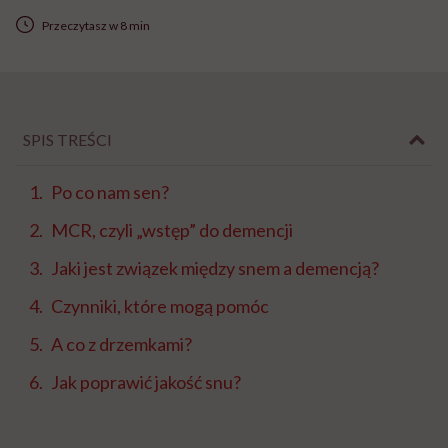
Przeczytasz w 8 min
SPIS TREŚCI
Po co nam sen?
MCR, czyli „wstęp” do demencji
Jaki jest związek między snem a demencją?
Czynniki, które mogą pomóc
A co z drzemkami?
Jak poprawić jakość snu?