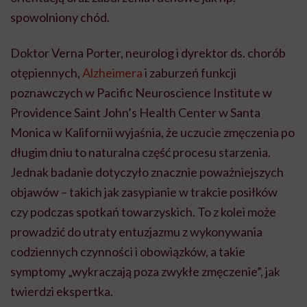
spowolniony chód.
Doktor Verna Porter, neurolog i dyrektor ds. chorób
otępiennych,
Alzheimera
i zaburzeń funkcji
poznawczych w Pacific Neuroscience Institute w
Providence Saint John’s Health Center w Santa
Monica w Kalifornii wyjaśnia, że uczucie zmęczenia po
długim dniu to naturalna część procesu starzenia.
Jednak badanie dotyczyło znacznie poważniejszych
objawów – takich jak zasypianie w trakcie posiłków
czy podczas spotkań towarzyskich. To z kolei może
prowadzić do utraty entuzjazmu z wykonywania
codziennych czynności i obowiązków, a takie
symptomy „wykraczają poza zwykłe zmęczenie”, jak
twierdzi ekspertka.