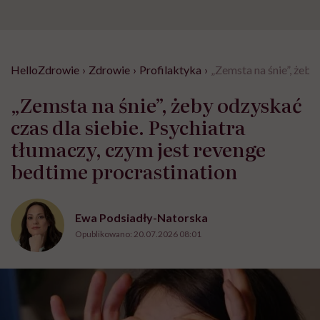
HelloZdrowie
›
Zdrowie
›
Profilaktyka
›
„Zemsta na śnie”, żeby
„Zemsta na śnie”, żeby odzyskać
czas dla siebie. Psychiatra
tłumaczy, czym jest revenge
bedtime procrastination
Ewa Podsiadły-Natorska
Opublikowano:
20.07.2026 08:01