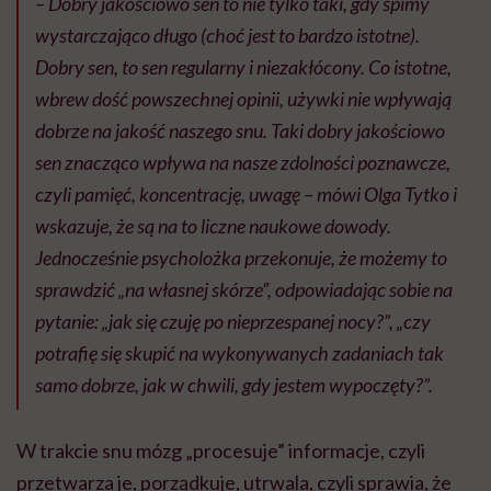
– Dobry jakościowo sen to nie tylko taki, gdy śpimy
wystarczająco długo (choć jest to bardzo istotne).
Dobry sen, to sen regularny i niezakłócony. Co istotne,
wbrew dość powszechnej opinii, używki nie wpływają
dobrze na jakość naszego snu. Taki dobry jakościowo
sen znacząco wpływa na nasze zdolności poznawcze,
czyli pamięć, koncentrację, uwagę – mówi Olga Tytko i
wskazuje, że są na to liczne naukowe dowody.
Jednocześnie psycholożka przekonuje, że możemy to
sprawdzić „na własnej skórze”, odpowiadając sobie na
pytanie: „jak się czuję po nieprzespanej nocy?”, „czy
potrafię się skupić na wykonywanych zadaniach tak
samo dobrze, jak w chwili, gdy jestem wypoczęty?”.
W trakcie snu mózg „procesuje” informacje, czyli
przetwarza je, porządkuje, utrwala, czyli sprawia, że