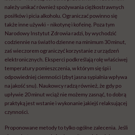
należy unikać również spożywania ciężkostrawnych
posiłków i picia alkoholu. Ograniczać powinno się
także inne używki – nikotynę i kofeinę. Poza tym
Narodowy Instytut Zdrowia radzi, by wychodzić
codziennie na światło dzienne na minimum 30 minut,
zaś wieczorem ograniczyć korzystanie z urządzeń
elektronicznych. Eksperci podkreślają rolę właściwej
temperatury pomieszczenia, w którym się śpi i
odpowiedniej ciemności (zbyt jasna sypialnia wpływa
na jakość snu). Naukowcy radzą również, że gdy po
upływie 20 minut wciąż nie możemy zasnąć, to dobrą
praktyką jest wstanie i wykonanie jakiejś relaksującej
czynności.
Proponowane metody to tylko ogólne zalecenia. Jeśli