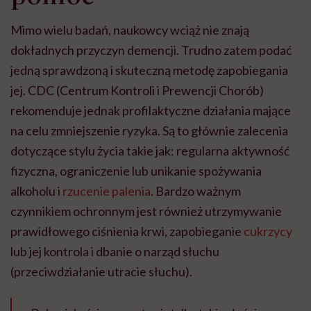
Mimo wielu badań, naukowcy wciąż nie znają
dokładnych przyczyn demencji. Trudno zatem podać
jedną sprawdzoną i skuteczną metodę zapobiegania
jej. CDC (Centrum Kontroli i Prewencji Chorób)
rekomenduje jednak profilaktyczne działania mające
na celu zmniejszenie ryzyka. Są to głównie zalecenia
dotyczące stylu życia takie jak: regularna aktywność
fizyczna, ograniczenie lub unikanie spożywania
alkoholu i
rzucenie palenia
. Bardzo ważnym
czynnikiem ochronnym jest również utrzymywanie
prawidłowego ciśnienia krwi, zapobieganie
cukrzycy
lub jej kontrola i dbanie o narząd słuchu
(przeciwdziałanie utracie słuchu).