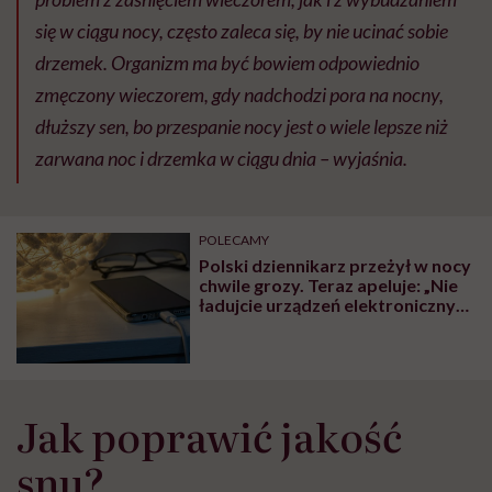
się w ciągu nocy, często zaleca się, by nie ucinać sobie
drzemek. Organizm ma być bowiem odpowiednio
zmęczony wieczorem, gdy nadchodzi pora na nocny,
dłuższy sen, bo przespanie nocy jest o wiele lepsze niż
zarwana noc i drzemka w ciągu dnia – wyjaśnia.
POLECAMY
Polski dziennikarz przeżył w nocy
chwile grozy. Teraz apeluje: „Nie
ładujcie urządzeń elektronicznych
podczas snu!”
Jak poprawić jakość
snu?