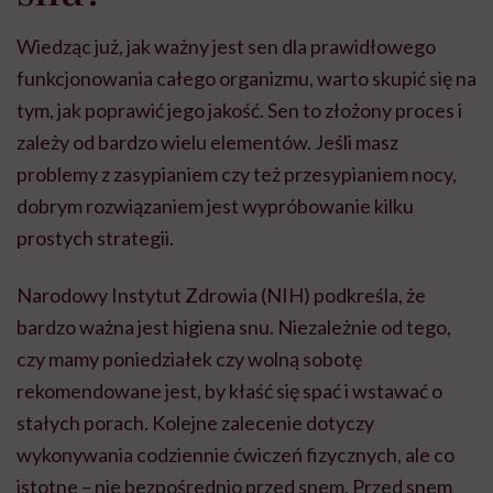
Wiedząc już, jak ważny jest sen dla prawidłowego
funkcjonowania całego organizmu, warto skupić się na
tym, jak poprawić jego jakość. Sen to złożony proces i
zależy od bardzo wielu elementów. Jeśli masz
problemy z zasypianiem czy też przesypianiem nocy,
dobrym rozwiązaniem jest wypróbowanie kilku
prostych strategii.
Narodowy Instytut Zdrowia (NIH) podkreśla, że
bardzo ważna jest higiena snu. Niezależnie od tego,
czy mamy poniedziałek czy wolną sobotę
rekomendowane jest, by kłaść się spać i wstawać o
stałych porach. Kolejne zalecenie dotyczy
wykonywania codziennie ćwiczeń fizycznych, ale co
istotne – nie bezpośrednio przed snem. Przed snem