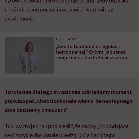
człowiek świadomie rezygnuje ze snu, żeby odzyskać
choć odrobinę poczucia wolności, kontroli czy
przyjemności.
POLECAMY
„Sen to fundament regulacji
hormonalnej.” O tym, jak stres,
zmęczenie i zła dieta niszczą nam
organizm, opowiada dr n. med.
Katarzyna Romanek-Piva
To właśnie dlatego świadomie odkładamy moment
pójścia spać, choć doskonale wiemy, że następnego
dnia będziemy zmęczeni?
Tak, warto jednak podkreślić, że osoby „odkładające
sen” zwykle doskonale wiedzą, jakie będą tego