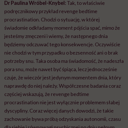
Dr Paulina Wróbel-Knybel:
Tak, to właściwie
podręcznikowy przykład revenge bedtime
procrastination. Chodzi o sytuację, w której
świadomie odkładamy moment pójścia spać, mimo że
jesteśmy zmęczeni i wiemy, że następnego dnia
będziemy odczuwać tego konsekwencje. Oczywiście
nie chodzi w tym przypadku o bezsenność ani o brak
potrzeby snu. Taka osoba ma świadomość, że nadeszła
pora snu, może nawet być śpiąca, lecz jednocześnie
czuje, że wieczór jest jedynym momentem dnia, który
naprawdę do niej należy. Współczesne badania coraz
częściej wskazują, że revenge bedtime
procrastination nie jest wyłącznie problemem słabej
dyscypliny. Coraz więcej danych dowodzi, że takie
zachowanie bywa próbą odzyskania autonomii, czasu
dla siebie i równowagi psychicznej po dniu pełnym