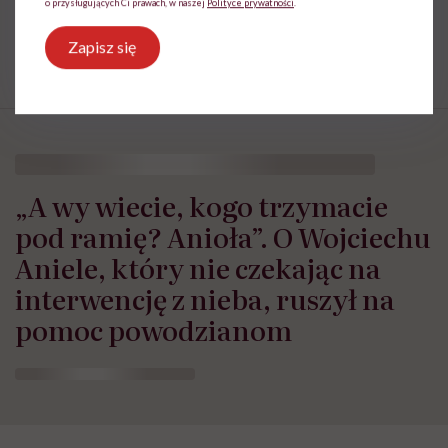
o przysługujących Ci prawach, w naszej
Polityce prywatności
.
problemów ze zdrowiem należy bezwzględnie
skonsultować się z lekarzem.
Zapisz się
„A wy wiecie, kogo trzymacie
pod ramię? Anioła”. O Wojciechu
Aniele, który nie czekając na
interwencję z nieba, ruszył na
pomoc powodzianom