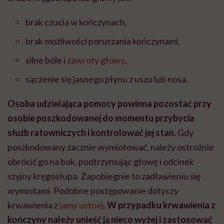
brak czucia w kończynach,
brak możliwości poruszania kończynami,
silne bóle i
zawroty głowy
,
sączenie się jasnego płynu z uszu lub nosa.
Osoba udzielająca pomocy powinna pozostać przy
osobie poszkodowanej do momentu przybycia
służb ratowniczych i kontrolować jej stan
. Gdy
poszkodowany zacznie wymiotować, należy ostrożnie
obrócić go na bok, podtrzymując głowę i odcinek
szyjny kręgosłupa. Zapobiegnie to zadławieniu się
wymiotami. Podobne postępowanie dotyczy
krwawienia z
jamy ustnej
.
W przypadku krwawienia z
kończyny należy unieść ją nieco wyżej i zastosować