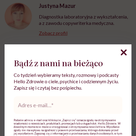
Justyna Mazur
Diagnostka laboratoryjna z wykształcenia,
a z zawodu copywriterka medyczna.
Zobacz profil
Udostępnij
Bądź z nami na bieżąco
Co tydzień wybieramy teksty, rozmowy i podcasty
Powiązane tematy:
Hello Zdrowie o ciele, psychice i codziennym życiu.
Zapisz się i czytaj bez pośpiechu.
kontuzje
Krew
Pierwsza pomoc
Adres
e-
mail
*
Podanie adresu e-mail oraz kliknięcie „Zapisz się” oznacza zgodę na otrzymywanie
Treści zawarte w serwisie mają wyłącznie
wiadomości o nowościach, produktach, promocjach lub usługach dot. Hello Zdrowie. W
i
dowolnym momencie możesz zrezygnować z otrzymywania newslettera. Wycofanie
charakter informacyjny i nie stanowią porady
zgody nie ma wpływu na zgodność z prawem przetwarzania, którego dokonano przed
lekarskiej. Pamiętaj, że w przypadku
jej wycofaniem. Zapoznaj się z informacjami o przetwarzaniu danych osobowych, w tym