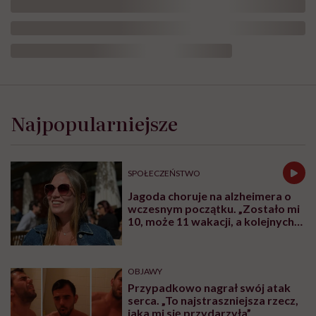
Najpopularniejsze
SPOŁECZEŃSTWO
Jagoda choruje na alzheimera o
wczesnym początku. „Zostało mi
10, może 11 wakacji, a kolejnych
nie będę już świadoma”
OBJAWY
Przypadkowo nagrał swój atak
serca. „To najstraszniejsza rzecz,
jaka mi się przydarzyła”