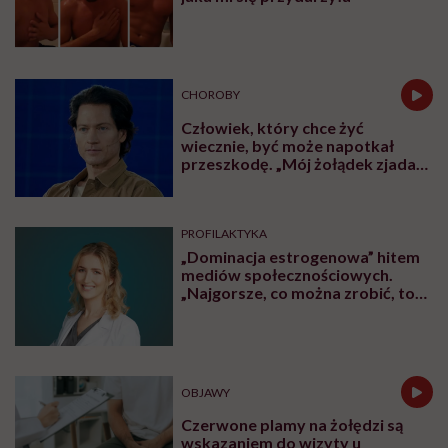
CHOROBY
Człowiek, który chce żyć
wiecznie, być może napotkał
przeszkodę. „Mój żołądek zjada
sam siebie”
PROFILAKTYKA
„Dominacja estrogenowa” hitem
mediów społecznościowych.
„Najgorsze, co można zrobić, to
leczyć modne hasło”
OBJAWY
Czerwone plamy na żołędzi są
wskazaniem do wizyty u