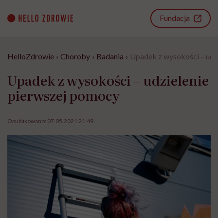
Go
to
Fundacja
content
HelloZdrowie
›
Choroby
›
Badania
›
Upadek z wysokości – udz
Upadek z wysokości – udzielenie
pierwszej pomocy
Opublikowano:
07.05.2021 21:49