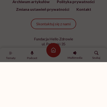
Archiwum artykułów
Polityka prywatności
Zmiana ustawień prywatności
Kontakt
Skontaktuj się z nami
Fundacja Hello Zdrowie
ul. Poleczki 35
02-822 Warszawa
Strona główna
NIP 9512613236
Multimedia
Szukaj
Tematy
Podcast
Kontakt z redakcją
redakcja@hellozdrowie.pl
Dołącz do naszej społeczności
Właścicielem serwisu
HelloZdrowie
jest Fundacja należąca