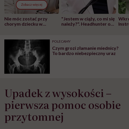
Zobacz więcej
Nie móc zostać przy
"Jestem w ciąży, co mi się
Wkró
chorym dziecku w
należy?". Headhunter o
Inst
szpitalu to tortura.
zmianie pokoleniowej u
atak
"Przeszkadzać w tym
kobiet w ciąży na rynku
wars
może chyba tylko
pracy
eksp
POLECAMY
głupota i brak
Czym grozi złamanie miednicy?
wyobraźni"
To bardzo niebezpieczny uraz
Upadek z wysokości –
pierwsza pomoc osobie
przytomnej