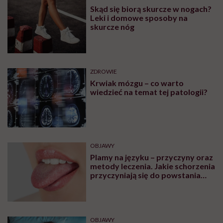
Skąd się biorą skurcze w nogach?
Leki i domowe sposoby na
skurcze nóg
ZDROWIE
Krwiak mózgu – co warto
wiedzieć na temat tej patologii?
OBJAWY
Plamy na języku – przyczyny oraz
metody leczenia. Jakie schorzenia
przyczyniają się do powstania
plam na języku?
OBJAWY