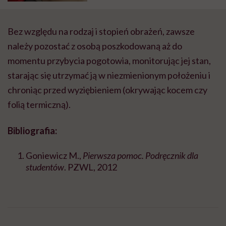
Bez względu na rodzaj i stopień obrażeń, zawsze
należy pozostać z osobą poszkodowaną aż do
momentu przybycia pogotowia, monitorując jej stan,
starając się utrzymać ją w niezmienionym położeniu i
chroniąc przed wyziębieniem (okrywając kocem czy
folią termiczną).
Bibliografia:
Goniewicz M.,
Pierwsza pomoc. Podręcznik dla
studentów
. PZWL, 2012