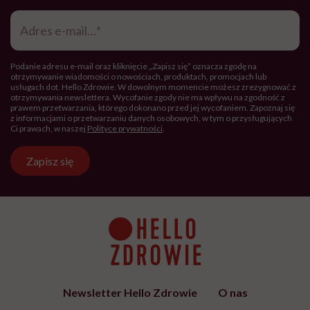
Adres
e-
mail
*
Podanie adresu e-mail oraz kliknięcie „Zapisz się” oznacza zgodę na
otrzymywanie wiadomości o nowościach, produktach, promocjach lub
usługach dot. Hello Zdrowie. W dowolnym momencie możesz zrezygnować z
otrzymywania newslettera. Wycofanie zgody nie ma wpływu na zgodność z
prawem przetwarzania, którego dokonano przed jej wycofaniem. Zapoznaj się
z informacjami o przetwarzaniu danych osobowych, w tym o przysługujących
Ci prawach, w naszej
Polityce prywatności
.
Zapisz się
Newsletter Hello Zdrowie
O nas