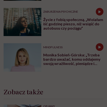
ZABURZENIA PSYCHICZNE
Życie z fobią społeczną. „Wolałam
iść godzinę pieszo, niż wsiąść do
autobusu czy pociągu”
MINDFULNESS
Monika Sobień-Górska: „Trzeba
bardzo uważać, komu oddajemy
swoją wrażliwość, pieniądze i
zaufanie”
Zobacz także
OBJAWY