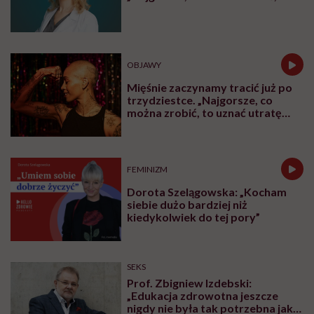
leczyć modne hasło”
OBJAWY
Mięśnie zaczynamy tracić już po
trzydziestce. „Najgorsze, co
można zrobić, to uznać utratę
sprawności za nieunikniony
element starzenia”
FEMINIZM
Dorota Szelągowska: „Kocham
siebie dużo bardziej niż
kiedykolwiek do tej pory”
SEKS
Prof. Zbigniew Izdebski:
„Edukacja zdrowotna jeszcze
nigdy nie była tak potrzebna jak