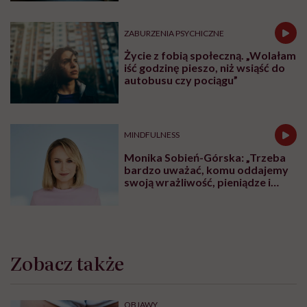
ZABURZENIA PSYCHICZNE
Życie z fobią społeczną. „Wolałam
iść godzinę pieszo, niż wsiąść do
autobusu czy pociągu”
MINDFULNESS
Monika Sobień-Górska: „Trzeba
bardzo uważać, komu oddajemy
swoją wrażliwość, pieniądze i
zaufanie”
Zobacz także
OBJAWY