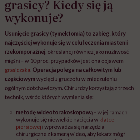
grasicy? Kiedy się ją
wykonuje?
Usunięcie grasicy (tymektomia) to zabieg, który
najczęściej wykonuje się w celu leczenia miastenii
rzekomporaźnej
, określanej również jako nużliwość
mięśni
–
w 10 proc. przypadków jest ona objawem
grasiczaka
.
Operacja polega na całkowitym lub
częściowym
wycięciu gruczołu w znieczuleniu
ogólnym dotchawiczym. Chirurdzy korzystają z trzech
technik, wśród których wymienia się:
metodę wideotorakoskopową
– w jej ramach
wykonuje się niewielkie nacięcia w
klatce
piersiowej
i wprowadza się narzędzia
chirurgiczne z kamerą wideo, aby lekarz mógł