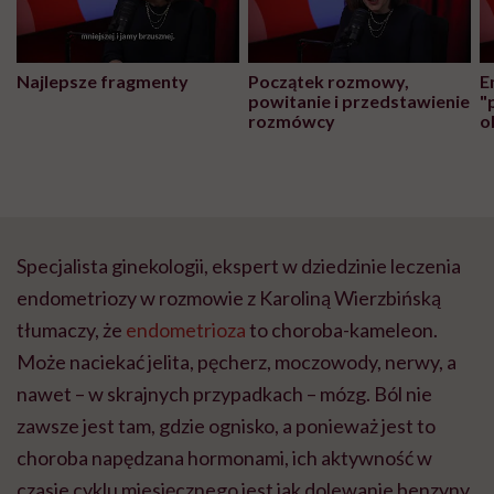
Najlepsze fragmenty
Początek rozmowy,
E
powitanie i przedstawienie
"
rozmówcy
o
Specjalista ginekologii, ekspert w dziedzinie leczenia
endometriozy w rozmowie z Karoliną Wierzbińską
tłumaczy, że
endometrioza
to choroba-kameleon.
Może naciekać jelita, pęcherz, moczowody, nerwy, a
nawet – w skrajnych przypadkach – mózg. Ból nie
zawsze jest tam, gdzie ognisko, a ponieważ jest to
choroba napędzana hormonami, ich aktywność w
czasie cyklu miesięcznego jest jak dolewanie benzyny