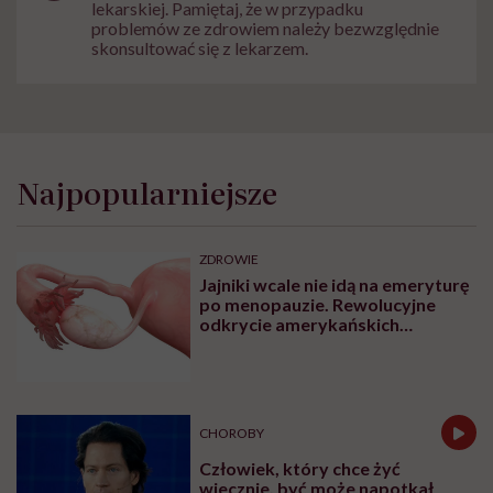
lekarskiej. Pamiętaj, że w przypadku
problemów ze zdrowiem należy bezwzględnie
skonsultować się z lekarzem.
Najpopularniejsze
ZDROWIE
Jajniki wcale nie idą na emeryturę
po menopauzie. Rewolucyjne
odkrycie amerykańskich
naukowców
CHOROBY
Człowiek, który chce żyć
wiecznie, być może napotkał