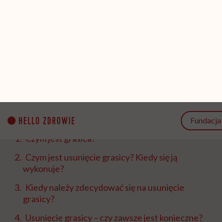
Udostępnij
Przeczytasz w 5 min
SPIS TREŚCI
Czym jest grasica?
Czym jest usunięcie grasicy? Kiedy się ją
wykonuje?
Kiedy należy zdecydować się na usunięcie
grasicy?
Usunięcie grasicy – czy zawsze jest konieczne?