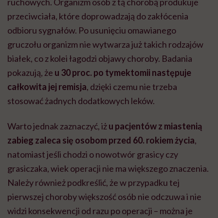
ruchowych. Organizm osób z tą chorobą produkuje
przeciwciała, które doprowadzają do zakłócenia
odbioru sygnałów. Po
usunięciu omawianego
gruczołu organizm nie wytwarza już takich rodzajów
białek,
co z kolei łagodzi objawy choroby. Badania
pokazują, że
u 30 proc. po tymektomii następuje
całkowita jej remisja
, dzięki czemu nie trzeba
stosować żadnych dodatkowych leków.
Warto jednak zaznaczyć, iż
u pacjentów z miastenią
zabieg zaleca się osobom przed 60. rokiem życia
,
natomiast jeśli chodzi o nowotwór grasicy czy
grasiczaka, wiek operacji nie ma większego znaczenia.
Należy również podkreślić, że w przypadku tej
pierwszej choroby większość osób nie odczuwa i nie
widzi konsekwencji od razu po operacji – można je