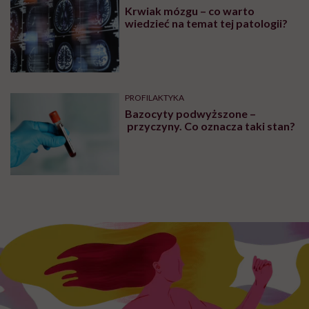
Krwiak mózgu – co warto
wiedzieć na temat tej patologii?
PROFILAKTYKA
Bazocyty podwyższone –
przyczyny. Co oznacza taki stan?
Strona główna
Multimedia
Sz
Tematy
Podcast