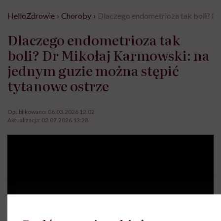
HelloZdrowie
›
Choroby
›
Dlaczego endometrioza tak boli? Dr
Dlaczego endometrioza tak
boli? Dr Mikołaj Karmowski: na
jednym guzie można stępić
tytanowe ostrze
Opublikowano:
06.03.2026 12:02
Aktualizacja:
02.07.2026 13:28