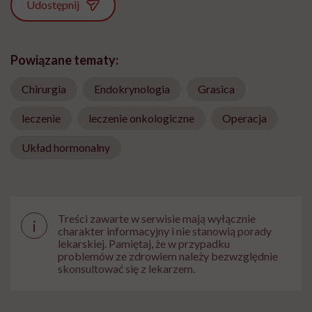
Udostępnij
Powiązane tematy:
Chirurgia
Endokrynologia
Grasica
leczenie
leczenie onkologiczne
Operacja
Układ hormonalny
Bądź z nami na bieżąco
Co tydzień wybieramy teksty, rozmowy i podcasty Hello
Zdrowie o ciele, psychice i codziennym życiu. Zapisz się i
Treści zawarte w serwisie mają wyłącznie
i
czytaj bez pośpiechu.
charakter informacyjny i nie stanowią porady
lekarskiej. Pamiętaj, że w przypadku
Adres
problemów ze zdrowiem należy bezwzględnie
e-
skonsultować się z lekarzem.
mail
*
Podanie adresu e-mail oraz kliknięcie „Zapisz się” oznacza zgodę na otrzymywanie wiadomości o
nowościach, produktach, promocjach lub usługach dot. Hello Zdrowie. W dowolnym momencie