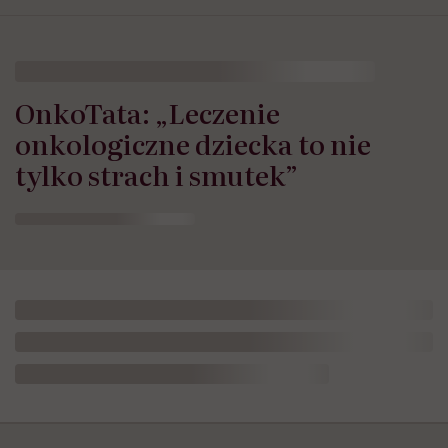
możesz zrezygnować z otrzymywania newslettera. Wycofanie zgody nie ma wpływu na zgodność z
prawem przetwarzania, którego dokonano przed jej wycofaniem. Zapoznaj się z informacjami o
przetwarzaniu danych osobowych, w tym o przysługujących Ci prawach, w naszej
Polityce
prywatności
.
Zapisz się
OnkoTata: „Leczenie
onkologiczne dziecka to nie
tylko strach i smutek”