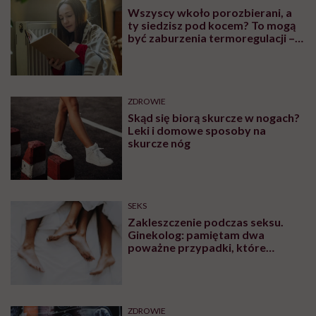
Wszyscy wkoło porozbierani, a
ty siedzisz pod kocem? To mogą
być zaburzenia termoregulacji –
wynikające z choroby lub złych
nawyków
ZDROWIE
Skąd się biorą skurcze w nogach?
Leki i domowe sposoby na
skurcze nóg
SEKS
Zakleszczenie podczas seksu.
Ginekolog: pamiętam dwa
poważne przypadki, które
wymagały interwencji szpitalnej
ZDROWIE