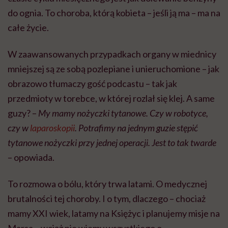
do ognia. To choroba, którą kobieta – jeśli ją ma – ma na
całe życie.
W zaawansowanych przypadkach organy w miednicy
mniejszej są ze sobą pozlepiane i unieruchomione – jak
obrazowo tłumaczy gość podcastu – tak jak
przedmioty w torebce, w której rozlał się klej. A same
guzy? –
My mamy nożyczki tytanowe. Czy w robotyce,
czy w
laparoskopii
. Potrafimy na jednym guzie stępić
tytanowe nożyczki przy jednej operacji. Jest to tak twarde
– opowiada.
To rozmowa o bólu, który trwa latami. O medycznej
brutalności tej choroby. I o tym, dlaczego – chociaż
mamy XXI wiek, latamy na Księżyc i planujemy misje na