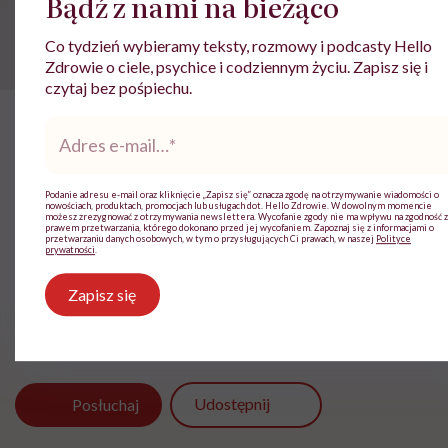
Diagnoza endometriozy trwa średnio 7-12 lat.
Przez ten czas kobiety, które ogromnie
cierpią w czasie każdej miesiączki, odbijają
się od gabinetów, słyszą, że „taka ich uroda”,
że „przesadzają”, że „po ciąży przejdzie”.
Podobnych mitów i bzdur dr Mikołaj
Karmowski słyszał w relacjach pacjentek z
innych gabinetów całe mnóstwo.
Udostępnij
Posłuchaj