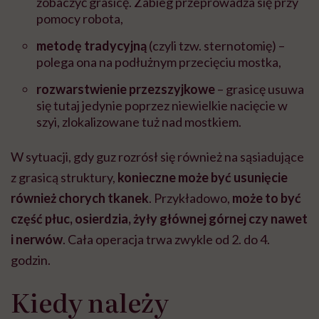
zobaczyć grasicę. Zabieg przeprowadza się przy
pomocy robota,
metodę tradycyjną
(czyli tzw. sternotomię) –
polega ona na podłużnym przecięciu mostka,
rozwarstwienie przezszyjkowe
– grasicę usuwa
się tutaj jedynie poprzez niewielkie nacięcie w
szyi, zlokalizowane tuż nad mostkiem.
W sytuacji, gdy guz rozrósł się również na sąsiadujące
z grasicą struktury,
konieczne może być usunięcie
również chorych tkanek
. Przykładowo,
może to być
część płuc, osierdzia, żyły głównej górnej czy nawet
i nerwów
. Cała operacja trwa zwykle od 2. do 4.
godzin.
Kiedy należy