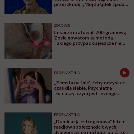
przeszkodę. „Mój żołądek zjada
sam siebie”
ZDROWIE
Lekarze uratowali 700-gramową
Zosię nowatorską metodą.
Takiego przypadku jeszcze nie
było
PROFILAKTYKA
„Zemsta na śnie”, żeby odzyskać
czas dla siebie. Psychiatra
tłumaczy, czym jest revenge
bedtime procrastination
PROFILAKTYKA
„Dominacja estrogenowa” hitem
mediów społecznościowych.
„Najgorsze, co można zrobić, to