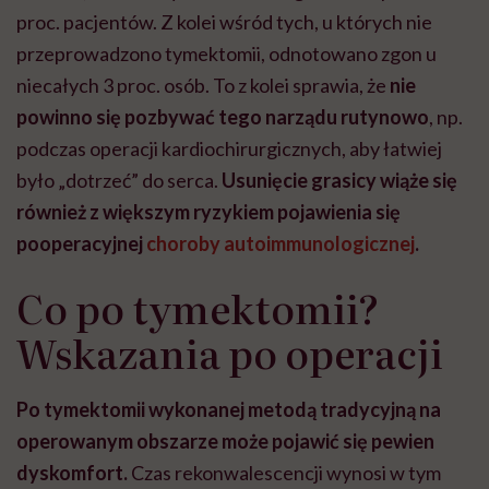
proc. pacjentów. Z kolei wśr
ód tych, u których nie
przeprowadzono tymektomii, odnotowano zgon u
niecałych 3 proc. osób. To z kolei sprawia, że
nie
powinno się pozbywać tego narządu rutynowo
, np.
podczas operacji kardiochirurgicznych, aby łatwiej
było „dotrzeć” do serca.
Usunięcie grasicy wiąże się
również z większym ryzykiem pojawienia się
pooperacyjnej
choroby autoimmunologicznej
.
Co po tymektomii?
Wskazania po operacji
Po tymektomii wykonanej metodą tradycyjną na
operowanym obszarze może pojawić się pewien
dyskomfort.
Czas rekonwalescencji wynosi w tym