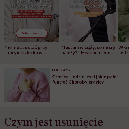
Zobacz więcej
Nie móc zostać przy
"Jestem w ciąży, co mi się
Wkró
chorym dziecku w
należy?". Headhunter o
Inst
szpitalu to tortura.
zmianie pokoleniowej u
atak
"Przeszkadzać w tym
kobiet w ciąży na rynku
wars
może chyba tylko
pracy
eksp
POLECAMY
głupota i brak
Grasica – gdzie jest i jakie pełni
wyobraźni"
funcje? Choroby grasicy
Czym jest usunięcie