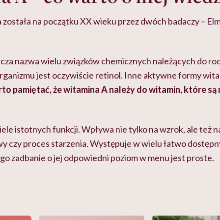
 została na początku XX wieku przez dwóch badaczy – El
rcza nazwa wielu związków chemicznych należących do rod
rganizmu jest oczywiście retinol. Inne aktywne formy witam
to pamiętać, że witamina A należy do witamin, które są
ele istotnych funkcji. Wpływa nie tylko na wzrok, ale też 
 czy proces starzenia. Występuje w wielu łatwo dostęp
go zadbanie o jej odpowiedni poziom w menu jest proste.