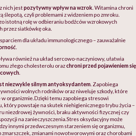
z nich jest
pozytywny wpływ na wzrok
. Witamina chroni
zą ślepotą, czyli problemami z widzeniem po zmroku.
o istotną rolę w odbieraniu bodźców wzrokowych
 przez siatkówkę oka.
sparciem dla układu immunologicznego – zauważalnie
orność
.
ływa również na układ sercowo-naczyniowy
, ułatwia
omu złego cholesterolu oraz
chroni przed pojawieniem si
ycowych
.
st niezwykle silnym antyoksydantem
. Zapobiega
ywności wolnych rodników oraz niweluje szkody, które
 w organizmie.Dzięki temu zapobiega stresowi
 który powstaje na skutek niehigienicznego trybu życia –
ru niezdrowej żywności, braku aktywności fizycznej czy
pozycji na zanieczyszczenia.Stres oksydacyjny może
dzy innymi przedwczesnym starzeniem się organizmu,
 zmarszczek, zmianami nowotworowymi oraz chorobami