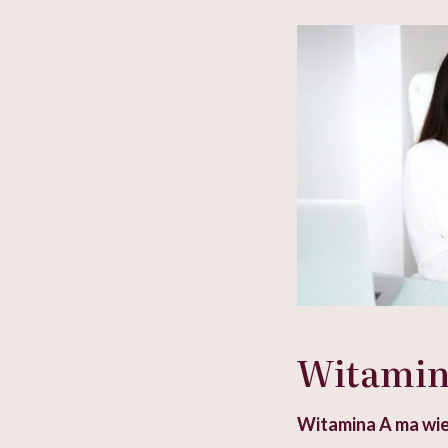
w tym może chyba 
głupota i brak wyo
Witamina
Witamina A ma wie