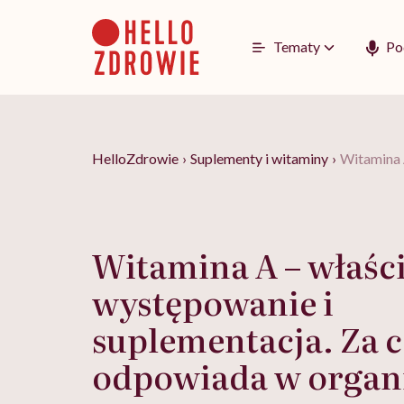
Go
to
content
Tematy
Po
HelloZdrowie
›
Suplementy i witaminy
›
Witamina 
Witamina A – właśc
występowanie i
suplementacja. Za 
odpowiada w organ