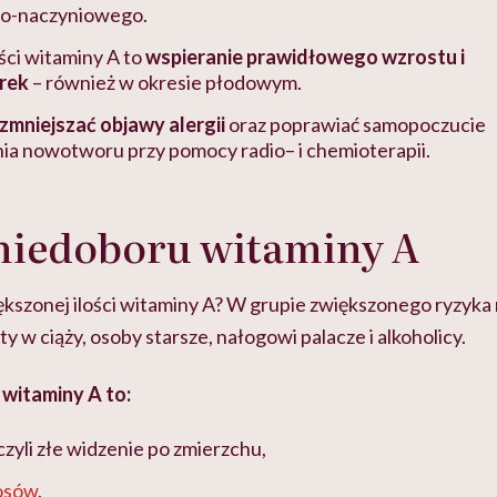
wo-naczyniowego.
ci witaminy A to
wspieranie prawidłowego wzrostu i
rek
– również w okresie płodowym.
zmniejszać objawy alergii
oraz poprawiać samopoczucie
nia nowotworu przy pomocy radio– i chemioterapii.
niedoboru witaminy A
ększonej ilości witaminy A? W grupie zwiększonego ryzyka
y w ciąży, osoby starsze, nałogowi palacze i alkoholicy.
witaminy A to:
czyli złe widzenie po zmierzchu,
osów
,