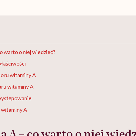
o warto o niej wiedzieć?
właściwości
oru witaminy A
ru witaminy A
występowanie
 witaminy A
 A – co warto o niej wied