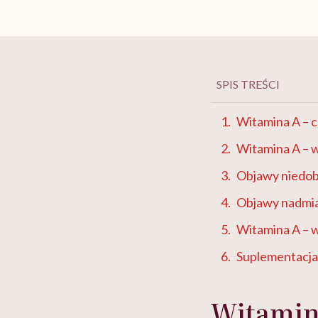
SPIS TREŚCI
Witamina A – c
Witamina A – 
Objawy niedob
Objawy nadmia
Witamina A – 
Suplementacja
Witamina