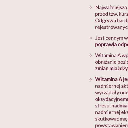
Najważniejszą 
przed tzw. kur
Odgrywa bardz
rejestrowanych
Jest cennym w
poprawia odp
Witamina A wp
obniżanie pozi
zmian miażdż
Witamina A je
nadmiernej akt
wyrządziły one
oksydacyjnemu,
stresu, nadmia
nadmiernej eks
skutkować mię
powstawaniem