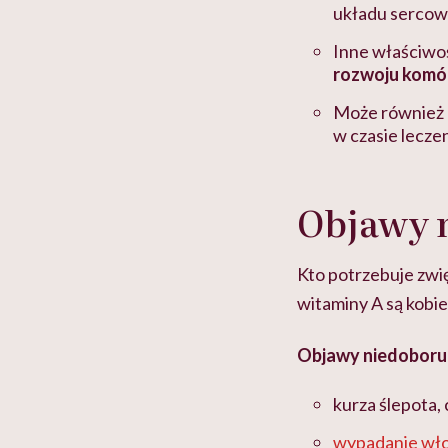
układu serco
Inne właściwoś
rozwoju komó
Może również
w czasie lecze
Objawy 
Kto potrzebuje zwi
witaminy A są kobiet
Objawy niedoboru 
kurza ślepota, 
wypadanie wł