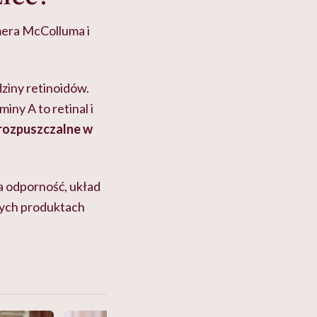
mera McColluma i
ziny retinoidów.
iny A to retinal i
 rozpuszczalne w
na odporność, układ
nych produktach