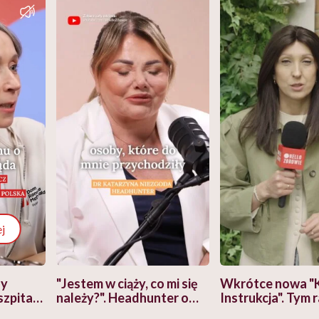
j
zy
"Jestem w ciąży, co mi się
Wkrótce nowa "
szpitalu
należy?". Headhunter o
Instrukcja". Tym 
szkadzać
zmianie pokoleniowej u
atakach paniki. Z