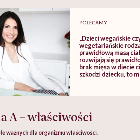
tylko
kobiet w ciąży na rynku
warsztat pacjen
braźni"
pracy
ekspercki
POLECAMY
„Dzieci wegańskie cz
wegetariańskie rodzą 
prawidłową masą ciał
rozwijają się prawidł
brak mięsa w diecie c
szkodzi dziecku, to m
dietetyczka Iwona Ki
 A – właściwości
le ważnych dla organizmu właściwości
.