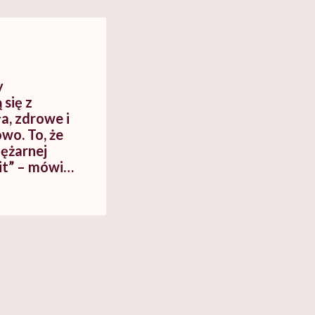
cko-
dlaczego to błędne
swój organizm"
myślenie
y
się z
a, zdrowe i
owo. To, że
iężarnej
it” – mówi
bil