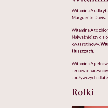
Witamina A odkryta
Marguerite Davis.
Witamina A to zbio
Najważniejszy dla o
kwas retinowy.
War
tłuszczach.
Witamina A pełni wi
sercowo-naczyniowy
spożywczych, dlate
Rolki