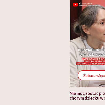
Zobacz więce
 i miał
Najlepsza dieta wydaje się
Nie móc zostać pr
 lekko
banalna, a może
chorym dziecku w 
ie”
zapobiegać nowotworom
to tortura. "Prze