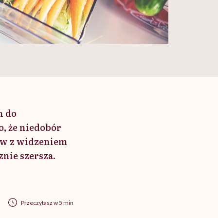
h do
, że niedobór
tów z widzeniem
nie szersza.
Przeczytasz w 5 min