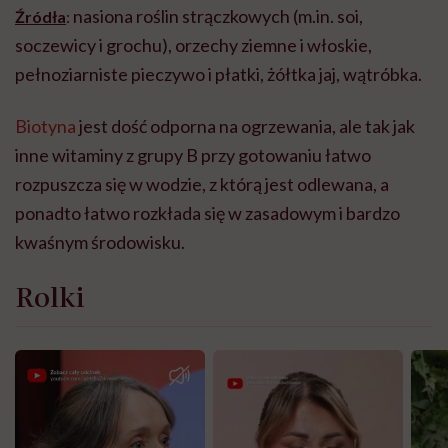
nasiona roślin strączkowych (m.in. soi,
Źródła
:
soczewicy i grochu), orzechy ziemne i włoskie,
pełnoziarniste pieczywo i płatki, żółtka jaj, wątróbka.
Biotyna
jest dość odporna na ogrzewania, ale tak jak
inne witaminy z grupy B przy gotowaniu łatwo
rozpuszcza się w wodzie, z którą jest odlewana, a
ponadto łatwo rozkłada się w zasadowym i bardzo
kwaśnym środowisku.
Rolki