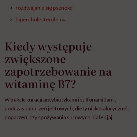
rozdwajanie się paznokci
hipercholesterolemia
.
Kiedy występuje
zwiększone
zapotrzebowanie na
witaminę B7?
uracji antybiotykami i sulfonamidami,
W trakcie k
podczas zaburzeń jelitowych, diety niskokalorycznej,
poparzeń, czy spożywania surowych białek jaj.