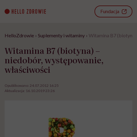
Go
to
Fundacja
content
HelloZdrowie
›
Suplementy i witaminy
›
Witamina B7 (biotyna)
Witamina B7 (biotyna) –
niedobór, występowanie,
właściwości
Opublikowano:
24.07.2012 16:25
Aktualizacja:
16.10.2019 23:26