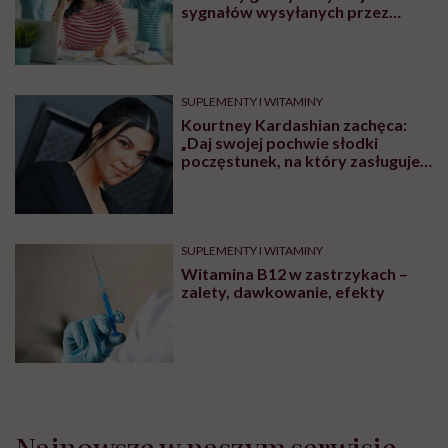
sygnałów wysyłanych przez
organizm
SUPLEMENTY I WITAMINY
Kourtney Kardashian zachęca:
„Daj swojej pochwie słodki
poczęstunek, na który zasługuje”.
Ginekolodzy nie kryją zdumienia
SUPLEMENTY I WITAMINY
Witamina B12 w zastrzykach –
zalety, dawkowanie, efekty
Najnowsze w naszym serwisie