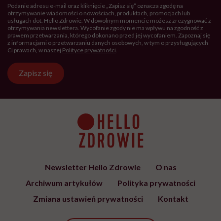
Podanie adresu e-mail oraz kliknięcie „Zapisz się” oznacza zgodę na
otrzymywanie wiadomości o nowościach, produktach, promocjach lub
usługach dot. Hello Zdrowie. W dowolnym momencie możesz zrezygnować z
otrzymywania newslettera. Wycofanie zgody nie ma wpływu na zgodność z
prawem przetwarzania, którego dokonano przed jej wycofaniem. Zapoznaj się
z informacjami o przetwarzaniu danych osobowych, w tym o przysługujących
Ci prawach, w naszej
Polityce prywatności
.
Zapisz się
Newsletter Hello Zdrowie
O nas
Archiwum artykułów
Polityka prywatności
Zmiana ustawień prywatności
Kontakt