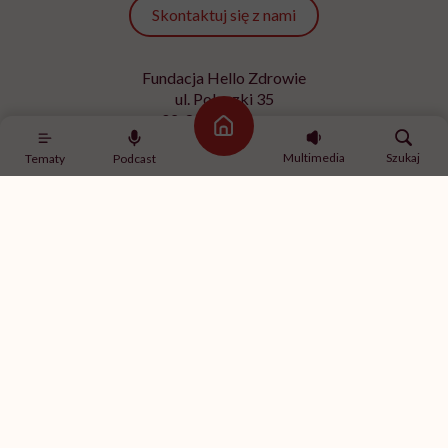
Skontaktuj się z nami
Fundacja Hello Zdrowie
ul. Poleczki 35
02-822 Warszawa
Strona główna
NIP 9512613236
Multimedia
Szukaj
Tematy
Podcast
Kontakt z redakcją
redakcja@hellozdrowie.pl
Dołącz do naszej społeczności
Właścicielem serwisu
HelloZdrowie
jest Fundacja należąca
do
USP Zdrowie sp. z o.o.
, które jest częścią
USP Group
.
Treści zawarte w serwisie HelloZdrowie mają charakter
informacyjno-edukacyjny. Jeśli potrzebujesz porady
odnośnie swojego stanu zdrowia, skonsultuj się z lekarzem