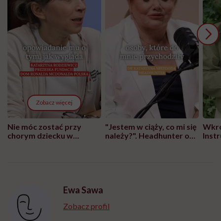
Zobacz więcej
Nie móc zostać przy
"Jestem w ciąży, co mi się
Wkró
chorym dziecku w
należy?". Headhunter o
Inst
szpitalu to tortura.
zmianie pokoleniowej u
atak
"Przeszkadzać w tym
kobiet w ciąży na rynku
wars
może chyba tylko
pracy
eksp
głupota i brak
wyobraźni"
Ewa Sawa
Zobacz profil