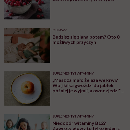
OBJAWY
Budzisz się zlana potem? Oto 8
możliwych przyczyn
SUPLEMENTY I WITAMINY
„Masz za mało żelaza we krwi?
Wbij kilka gwoździ do jabłek,
później je wyjmij, a owoc zjedz!”
Ostrzegamy przed tym
niebezpiecznym trendem
SUPLEMENTY I WITAMINY
Niedobór witaminy B12?
Zawroty głowy to tylko jeden z