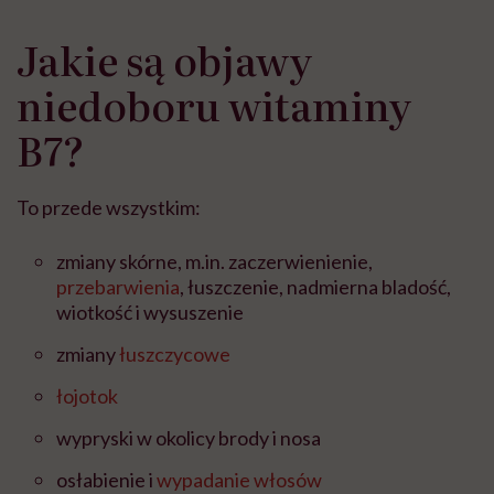
Jakie są objawy
niedoboru witaminy
B7?
To przede wszystkim:
zmiany skórne, m.in. zaczerwienienie,
przebarwienia
, łuszczenie, nadmierna bladość,
wiotkość i wysuszenie
zmiany
łuszczycowe
łojotok
wypryski w okolicy brody i nosa
osłabienie i
wypadanie włosów