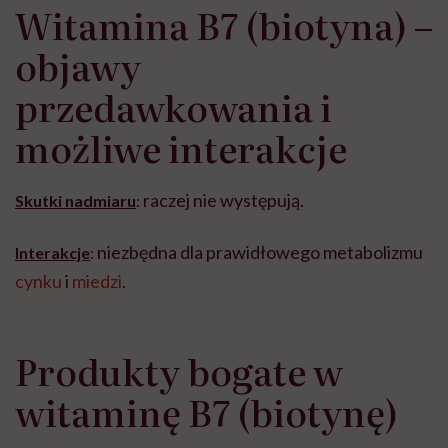
Witamina B7 (biotyna) –
objawy
przedawkowania i
możliwe interakcje
raczej nie występują.
Skutki nadmiaru
:
niezbędna dla prawidłowego metabolizmu
Interakcje
:
cynku
i
miedzi
.
Produkty bogate w
witaminę B7 (biotynę)