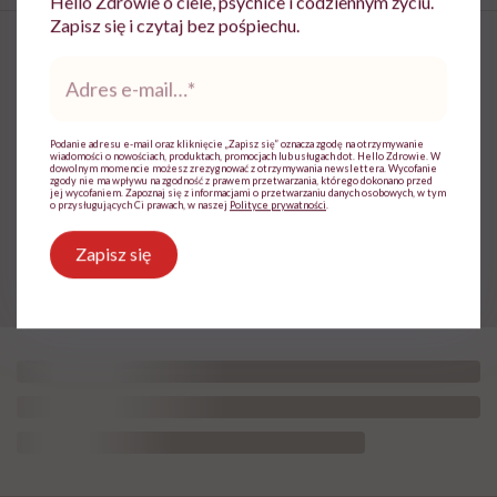
Hello Zdrowie o ciele, psychice i codziennym życiu.
Zapisz się i czytaj bez pośpiechu.
Adres
e-
mail
*
Kamil Suwała: „Wiele modnych
diet, które trendują dziś w social
Podanie adresu e-mail oraz kliknięcie „Zapisz się” oznacza zgodę na otrzymywanie
wiadomości o nowościach, produktach, promocjach lub usługach dot. Hello Zdrowie. W
dowolnym momencie możesz zrezygnować z otrzymywania newslettera. Wycofanie
mediach, łączą dwie rzeczy:
zgody nie ma wpływu na zgodność z prawem przetwarzania, którego dokonano przed
jej wycofaniem. Zapoznaj się z informacjami o przetwarzaniu danych osobowych, w tym
eliminacje i udziwnienia”
o przysługujących Ci prawach, w naszej
Polityce prywatności
.
Zapisz się