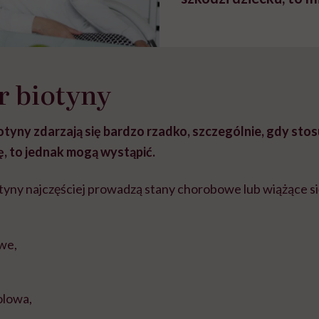
dietetyczka Iwona Ki
r biotyny
tyny zdarzają się bardzo rzadko, szczególnie, gdy stosu
, to jednak mogą wystąpić.
yny najczęściej prowadzą stany chorobowe lub wiążące się 
owe,
olowa,