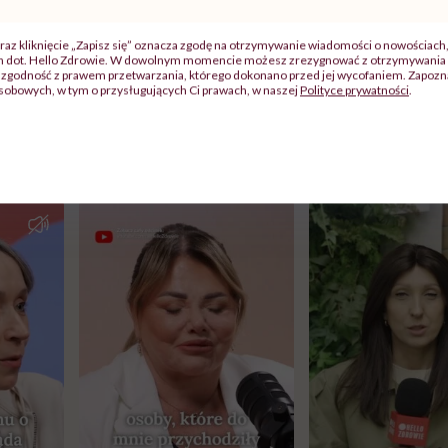
słonecznika, grzyby, mleko, otręby, czekolada.
raz kliknięcie „Zapisz się” oznacza zgodę na otrzymywanie wiadomości o nowościach
anie biotyny sprawia, że utrzymanie jej odpowiednieg
ch dot. Hello Zdrowie. W dowolnym momencie możesz zrezygnować z otrzymywania 
zgodność z prawem przetwarzania, którego dokonano przed jej wycofaniem. Zapoznaj
 trudne.
sobowych, w tym o przysługujących Ci prawach, w naszej
Polityce prywatności
.