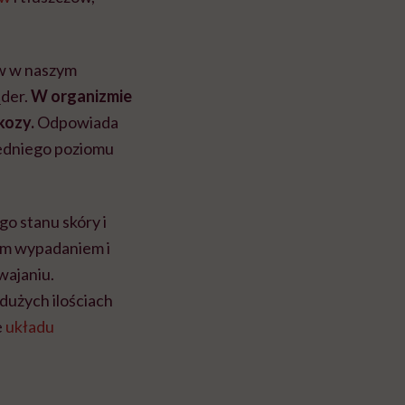
ów w naszym
jąder.
W organizmie
kozy.
Odpowiada
edniego poziomu
o stanu skóry i
ym wypadaniem i
wajaniu.
dużych ilościach
e
układu