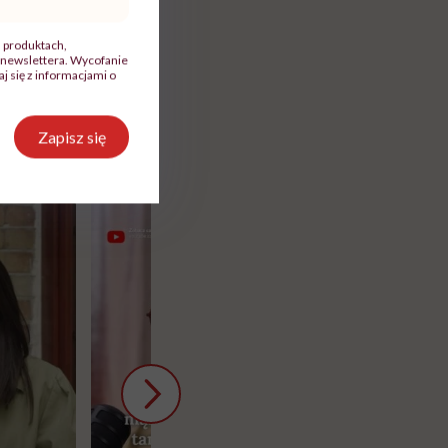
, produktach,
o poziomy w
newslettera. Wycofanie
 się z informacjami o
Zapisz się