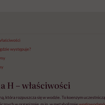
właściwości
 gdzie występuje?
yny
ny
 H – właściwości
ną, która rozpuszcza się w wodzie. To koenzym uczestnicz
cznych w organizmie, m.in. w metabolizmie
węglowodan