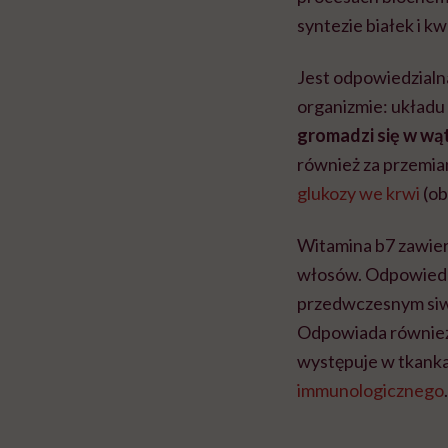
syntezie białek i 
Jest odpowiedzialn
organizmie: układ
gromadzi się w wąt
również za przemi
glukozy we krwi
(ob
Witamina b7 zawier
włosów. Odpowiedni
przedwczesnym siwi
Odpowiada również 
występuje w tkanka
immunologicznego
.