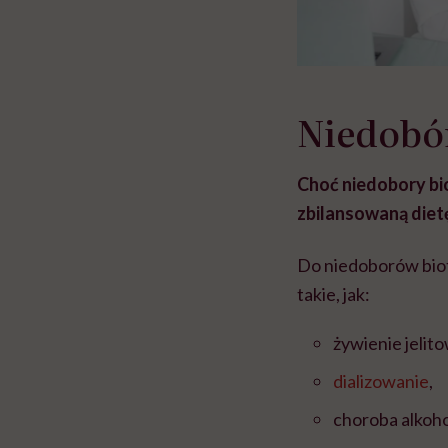
Niedobó
Choć niedobory bio
zbilansowaną dietę
Do niedoborów biot
takie, jak:
żywienie jelit
dializowanie
,
choroba alkoh