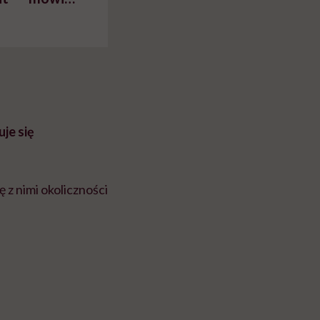
bil
je się
z nimi okoliczności