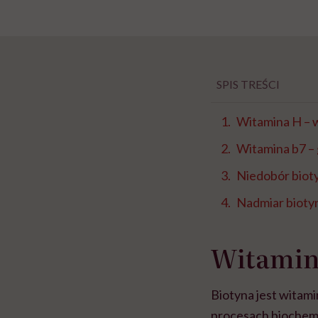
SPIS TREŚCI
Witamina H – 
Witamina b7 –
Niedobór biot
Nadmiar bioty
Witamina
Biotyna jest witami
procesach biochemi