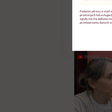
groch, nasiona 
mail
*
Podanie adresu e-mail o
Szerokie występow
promocjach lub usługa
zgody nie ma wpływu na 
organizmie nie jest
przetwarzaniu danych o
Rolki