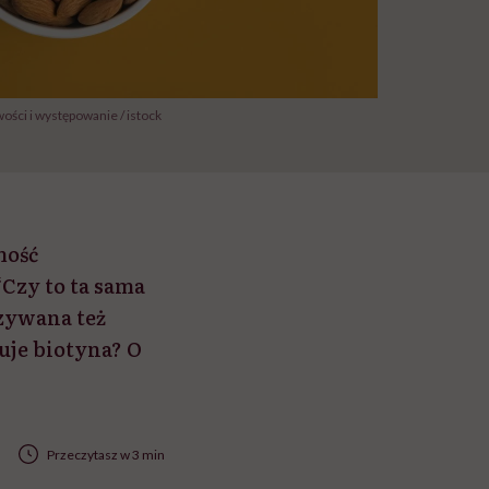
wości i występowanie / istock
mość
“Czy to ta sama
azywana też
uje biotyna? O
Przeczytasz w 3 min