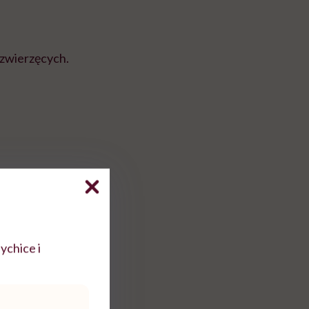
 zwierzęcych.
ychice i