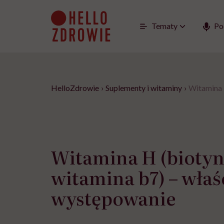
Go
to
content
Tematy
Po
HelloZdrowie
›
Suplementy i witaminy
›
Witamina 
Witamina H (biotyn
witamina b7) – właś
występowanie