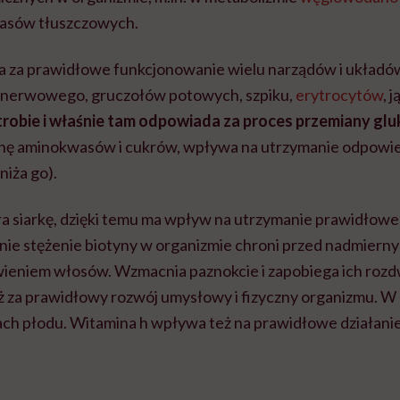
kwasów tłuszczowych.
a za prawidłowe funkcjonowanie wielu narządów i układ
u nerwowego, gruczołów potowych, szpiku,
erytrocytów
, 
robie i właśnie tam odpowiada za proces przemiany glu
anę aminokwasów i cukrów, wpływa na utrzymanie odpowi
niża go).
a siarkę, dzięki temu ma wpływ na utrzymanie prawidłoweg
e stężenie biotyny w organizmie chroni przed nadmiern
eniem włosów. Wzmacnia paznokcie i zapobiega ich rozd
za prawidłowy rozwój umysłowy i fizyczny organizmu. W 
ch płodu. Witamina h wpływa też na prawidłowe działani