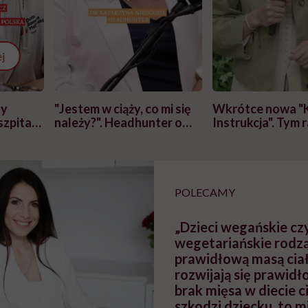
j
zy
"Jestem w ciąży, co mi się
Wkrótce nowa "
szpitalu
należy?". Headhunter o
Instrukcja". Tym 
szkadzać
zmianie pokoleniowej u
atakach paniki. Z
tylko
kobiet w ciąży na rynku
warsztat pacjen
braźni"
pracy
ekspercki
POLECAMY
„Dzieci wegańskie cz
wegetariańskie rodzą 
prawidłową masą ciał
rozwijają się prawidł
brak mięsa w diecie c
szkodzi dziecku, to m