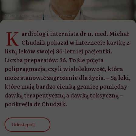
Dr Michał Chudzik / fot. archiwum prywatne
K
ardiolog i internista dr n. med. Michał
Chudzik pokazał w internecie kartkę z
listą leków swojej 86-letniej pacjentki.
Liczba preparatów: 36. To źle pojęta
polipragmazja, czyli wielolekowość, która
może stanowić zagrożenie dla życia. – Są leki,
które mają bardzo cienką granicę pomiędzy
dawką terapeutyczną a dawką toksyczną –
podkreśla dr Chudzik.
Udostępnij