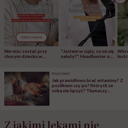
Zobacz więcej
Nie móc zostać przy
"Jestem w ciąży, co mi się
Wkró
chorym dziecku w
należy?". Headhunter o
Inst
szpitalu to tortura.
zmianie pokoleniowej u
atak
"Przeszkadzać w tym
kobiet w ciąży na rynku
wars
może chyba tylko
pracy
eksp
POLECAMY
głupota i brak
Jak prawidłowo brać witaminy? Z
wyobraźni"
posiłkiem czy po? Których ze
sobą nie łączyć? Tłumaczy
farmaceutka
Z jakimi lekami nie