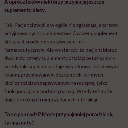
A oprócz leków niektórzy przyjmują jeszcze
suplementy diety.
Tak. Pacjenci zwykle w ogóle nie zgłaszają lekarzom
przyjmowanych suplementów. Owszem, suplement
diety jest środkiem spożywczym,
nie
farmaceutycznym
.
Ale
wystarczy, że pacjent bierze
dwa, trzy, cztery suplementy działające tak samo –
wtedy taki suplement staje się pełnowartościowym
lekiem, przyjmowanym bez kontroli, w innych
okolicznościach zapisywanym na receptę, tylko
funkcjonującym pod inną nazwą. Wtedy też może
dojść do różnych niepożądanych interakcji.
To co pan radzi? Może przynajmniej poradzić się
farmaceuty?