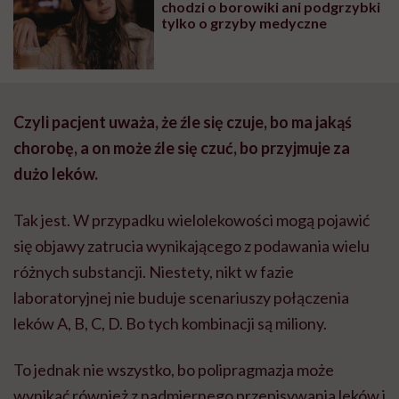
chodzi o borowiki ani podgrzybki
tylko o grzyby medyczne
Czyli pacjent uważa, że źle się czuje, bo ma jakąś
chorobę, a on może źle się czuć, bo przyjmuje za
dużo leków.
Tak jest. W przypadku
wielolekowości
mogą pojawić
się objawy zatrucia wynikającego z podawania wielu
różnych substancji. Niestety, nikt w fazie
laboratoryjnej nie buduje scenariuszy połączenia
leków A, B, C, D. Bo tych kombinacji są miliony.
To jednak nie wszystko, bo polipragmazja może
wynikać również z nadmiernego przepisywania leków i