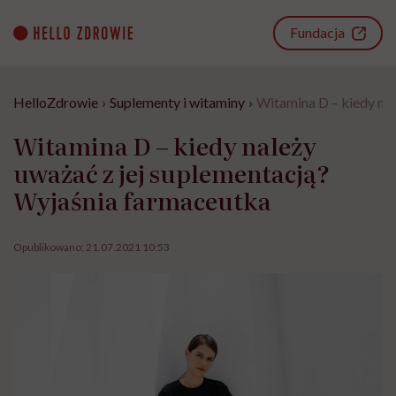
Go
to
Fundacja
content
HelloZdrowie
›
Suplementy i witaminy
›
Witamina D – kiedy nal
Witamina D – kiedy należy
uważać z jej suplementacją?
Wyjaśnia farmaceutka
Opublikowano:
21.07.2021 10:53