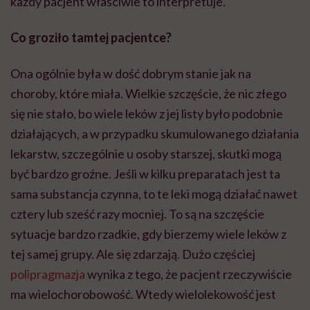
każdy pacjent właściwie to
interpretuje
.
Co groziło tamtej pacjentce?
Ona ogólnie była w dość dobrym stanie jak na
choroby, które miała. Wielkie szczęście, że nic złego
się nie stało, bo wiele leków z jej listy było podobnie
działających, a w przypadku skumulowanego działania
lekarstw, szczególnie u osoby starszej, skutki mogą
być bardzo groźne. Jeśli w kilku preparatach jest ta
sama substancja czynna, to te leki mogą działać nawet
cztery lub sześć razy mocniej. To są na szczęście
sytuacje bardzo rzadkie, gdy bierzemy wiele leków z
tej samej grupy.
Ale
się zdarzają. Dużo częściej
polipragmazja
wynika z tego, że pacjent rzeczywiście
ma
wielochorobowość
. Wtedy
wielolekowość
jest