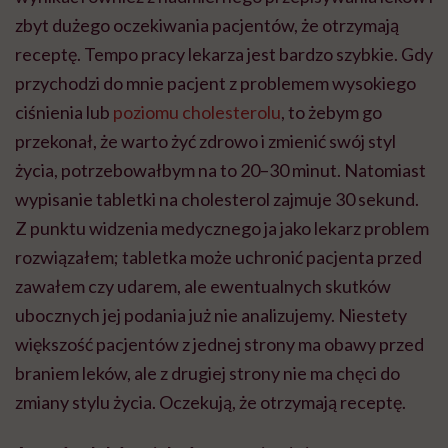
zbyt dużego oczekiwania pacjentów, że otrzymają
receptę. Tempo pracy lekarza jest bardzo szybkie. Gdy
przychodzi do mnie pacjent z problemem wysokiego
ciśnienia lub
poziomu cholesterolu
, to żebym go
przekonał, że warto żyć zdrowo i zmienić swój styl
życia, potrzebowałbym na to 20–30 minut. Natomiast
wypisanie tabletki na cholesterol zajmuje 30 sekund.
Z punktu widzenia medycznego ja jako lekarz problem
rozwiązałem; tabletka może uchronić pacjenta przed
zawałem czy udarem, ale ewentualnych skutków
ubocznych jej podania już nie analizujemy. Niestety
większość pacjentów z jednej strony ma obawy przed
braniem leków, ale z drugiej strony nie ma chęci do
zmiany stylu życia. Oczekują, że otrzymają receptę.