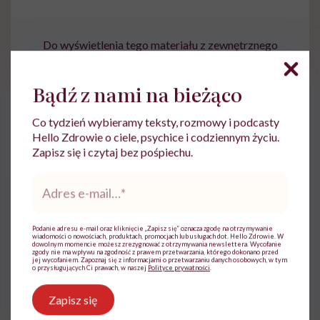
Do wyświetlenia tego materiału z zewnętrznego
serwisu (Instagram, Facebook, YouTube, itp.)
wymagana jest zgoda na pliki cookie.
Bądź z nami na bieżąco
Zmień ustawienia
Co tydzień wybieramy teksty, rozmowy i podcasty
Hello Zdrowie o ciele, psychice i codziennym życiu.
Zapisz się i czytaj bez pośpiechu.
Adres
e-
mail
*
Podanie adresu e-mail oraz kliknięcie „Zapisz się” oznacza zgodę na otrzymywanie
wiadomości o nowościach, produktach, promocjach lub usługach dot. Hello Zdrowie. W
dowolnym momencie możesz zrezygnować z otrzymywania newslettera. Wycofanie
zgody nie ma wpływu na zgodność z prawem przetwarzania, którego dokonano przed
jej wycofaniem. Zapoznaj się z informacjami o przetwarzaniu danych osobowych, w tym
Ewa Wojciechowska
o przysługujących Ci prawach, w naszej
Polityce prywatności
.
Dziennikarka, filolożka, politolożka,
Zapisz się
reportażystka. Pisze, od kiedy pamięta, a w