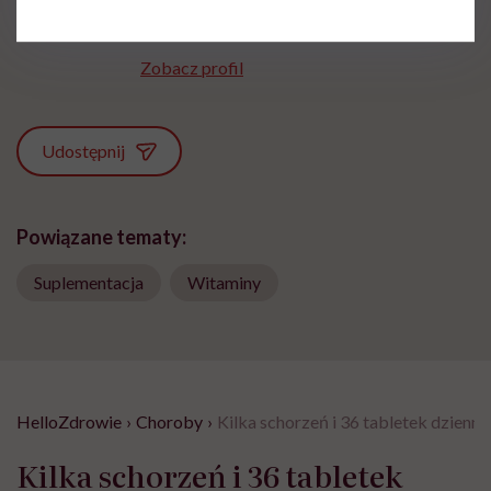
międzyczasie lubi słuchać i obserwować
innych
Zobacz profil
Udostępnij
Powiązane tematy:
Suplementacja
Witaminy
HelloZdrowie
›
Choroby
›
Kilka schorzeń i 36 tabletek dzienn
Kilka schorzeń i 36 tabletek