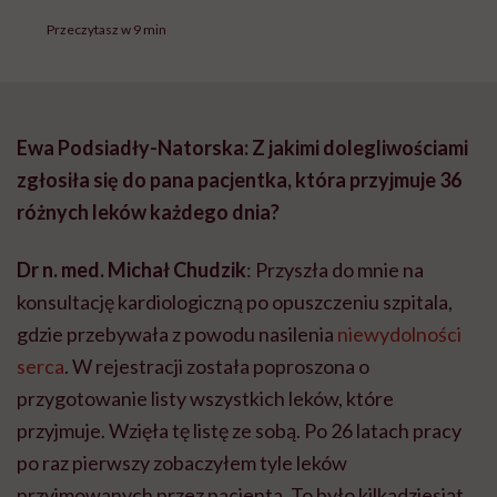
Przeczytasz w 9 min
Ewa Podsiadły-Natorska: Z jakimi dolegliwościami
zgłosiła się do pana pacjentka, która przyjmuje 36
różnych leków każdego dnia?
Dr n. med. Michał Chudzik
: Przyszła do mnie na
konsultację kardiologiczną po opuszczeniu szpitala,
gdzie przebywała z powodu nasilenia
niewydolności
serca
. W rejestracji została poproszona o
przygotowanie listy wszystkich leków, które
przyjmuje. Wzięła tę listę ze sobą. Po 26 latach pracy
po raz pierwszy zobaczyłem tyle leków
przyjmowanych przez pacjenta. To było kilkadziesiąt