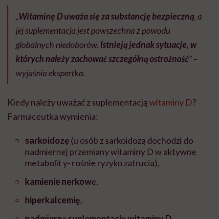
„
Witaminę D uważa się za substancję bezpieczną
, a
jej suplementacja jest powszechna z powodu
globalnych niedoborów.
Istnieją jednak sytuacje, w
których należy zachować szczególną ostrożność
” –
wyjaśnia ekspertka.
Kiedy należy uważać z suplementacją
witaminy D
?
Farmaceutka wymienia:
sarkoidozę
(u osób z sarkoidozą dochodzi do
nadmiernej przemiany witaminy D w aktywne
metabolit y- rośnie ryzyko zatrucia),
kamienie nerkow
e,
hiperkalcemię
,
nadmierną suplementację witaminy D
,