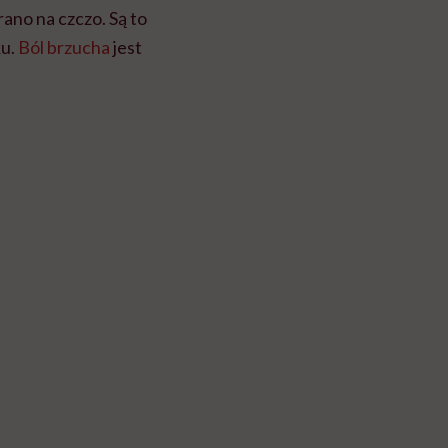
rano na czczo. Są to
ku.
Ból brzucha
jest