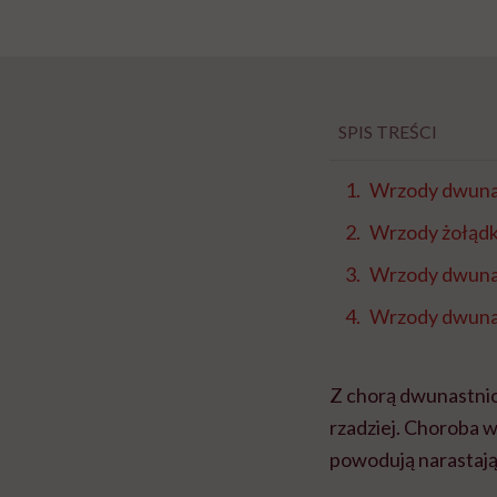
SPIS TREŚCI
Wrzody dwunas
Wrzody żołądk
Wrzody dwunas
Wrzody dwunas
Z chorą dwunastnic
rzadziej. Choroba 
powodują narastają