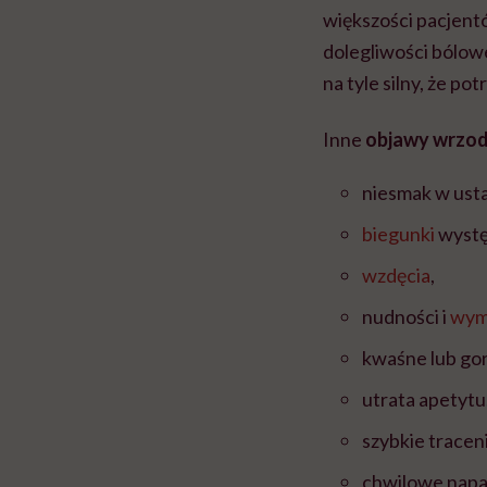
większości pacjen
dolegliwości bólowe
na tyle silny, że po
Inne
objawy wrzod
niesmak w ust
biegunki
wystę
wzdęcia
,
nudności i
wym
kwaśne lub gorz
utrata apetytu
szybkie tracen
chwilowe napa