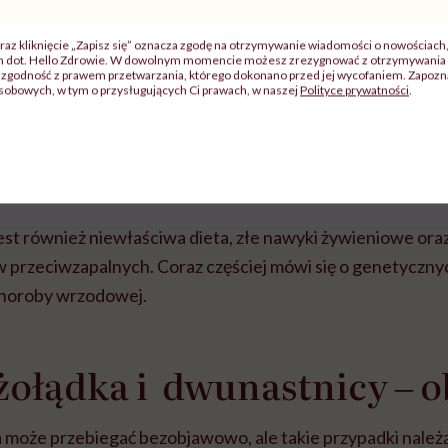
dwunastnicy ‒ przyczyny
raz kliknięcie „Zapisz się” oznacza zgodę na otrzymywanie wiadomości o nowościach
ch dot. Hello Zdrowie. W dowolnym momencie możesz zrezygnować z otrzymywania 
a wrzodów dwunastnicy nie została całkowicie wyjaśniona,
zgodność z prawem przetwarzania, którego dokonano przed jej wycofaniem. Zapoznaj
sobowych, w tym o przysługujących Ci prawach, w naszej
Polityce prywatności
.
 jest bakteria
Helicobacter Pylori
‒ spiralna bakteria, któ
nego. W wyniku zakażenia dochodzi do zwiększenia produkc
 kwasu solnego. Jego nadmiar uszkadza błonę śluzową żo
jest również niewłaściwa dieta, złe nawyki żywieniowe or
 przeciwzapalnych. Coraz częściej mówi się o genetyczn
horoby wrzodowej.
ołądka i dwunastnicy ‒ 
oże przebiegać bezobjawowo, ale takie przypadki należą 