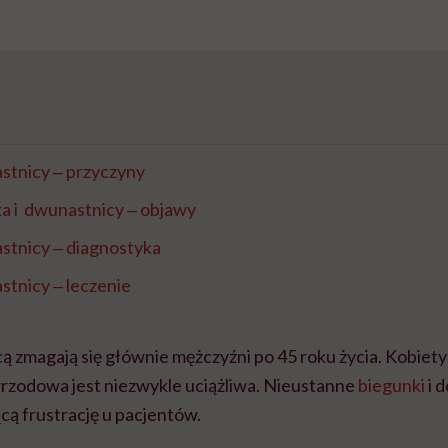
tnicy ‒ przyczyny
a i dwunastnicy ‒ objawy
tnicy ‒ diagnostyka
tnicy ‒ leczenie
ą zmagają się głównie mężczyźni po 45 roku życia. Kobiety
wrzodowa jest niezwykle uciążliwa. Nieustanne
biegunki
i 
cą frustrację u pacjentów.