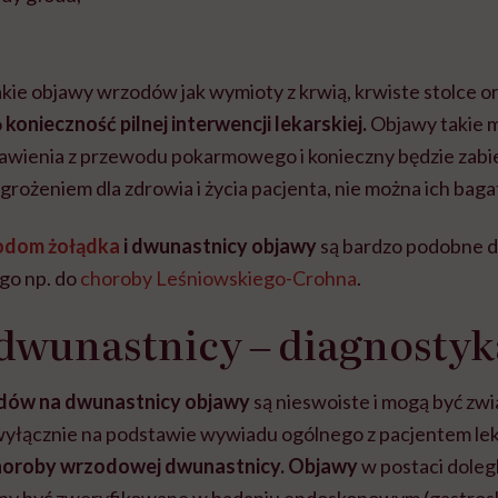
 takie objawy wrzodów jak wymioty z krwią, krwiste stolce or
o
konieczność pilnej interwencji lekarskiej.
Objawy takie 
awienia z przewodu pokarmowego i konieczny będzie zabi
agrożeniem dla zdrowia i życia pacjenta, nie można ich baga
odom żołądka
i dwunastnicy objawy
są bardzo podobne d
go np. do
choroby Leśniowskiego-Crohna
.
dwunastnicy ‒ diagnostyk
ów na dwunastnicy objawy
są nieswoiste i mogą być zw
wyłącznie na podstawie wywiadu ogólnego z pacjentem leka
oroby wrzodowej dwunastnicy. Objawy
w postaci doleg