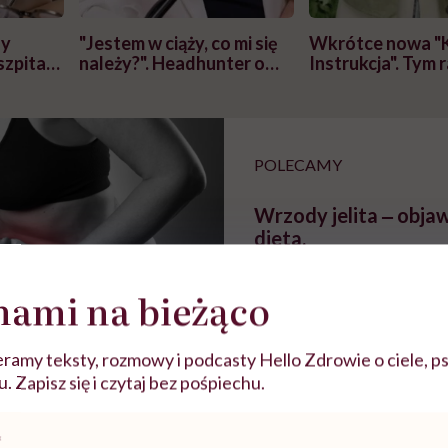
zy
"Jestem w ciąży, co mi się
Wkrótce nowa "
szpitalu
należy?". Headhunter o
Instrukcja". Tym 
szkadzać
zmianie pokoleniowej u
atakach paniki. Z
tylko
kobiet w ciąży na rynku
warsztat pacjen
braźni"
pracy
ekspercki
POLECAMY
Wrzody jelita ‒ objawy
dieta.
nami na bieżąco
ramy teksty, rozmowy i podcasty Hello Zdrowie o ciele, ps
 Zapisz się i czytaj bez pośpiechu.