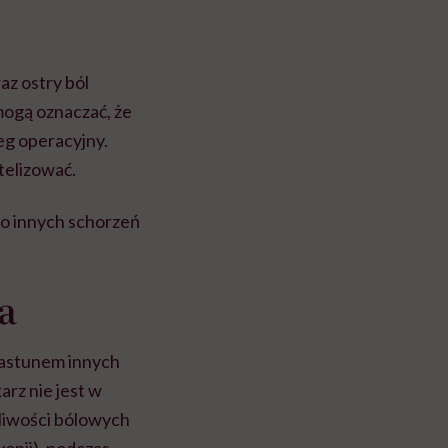
az ostry ból
mogą oznaczać, że
eg operacyjny.
telizować.
o innych schorzeń
a
iastunem innych
rz nie jest w
liwości bólowych