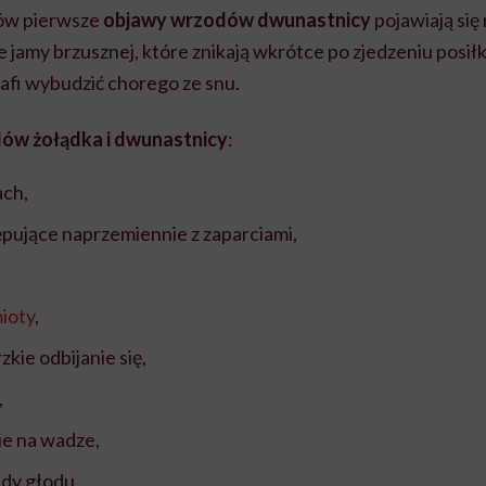
tów pierwsze
objawy wrzodów dwunastnicy
pojawiają się 
 jamy brzusznej, które znikają wkrótce po zjedzeniu posił
trafi wybudzić chorego ze snu.
ów żołądka i dwunastnicy
:
ach,
pujące naprzemiennie z zaparciami,
ioty
,
kie odbijanie się,
,
ie na wadze,
dy głodu,