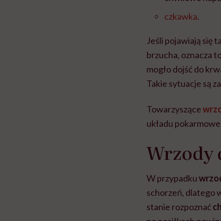
czkawka
.
Jeśli pojawiają się
brzucha, oznacza t
mogło dojść do krw
Takie sytuacje są z
Towarzyszące
wrz
układu pokarmowe
Wrzody 
W przypadku
wrzod
schorzeń, dlatego 
stanie rozpoznać
ch