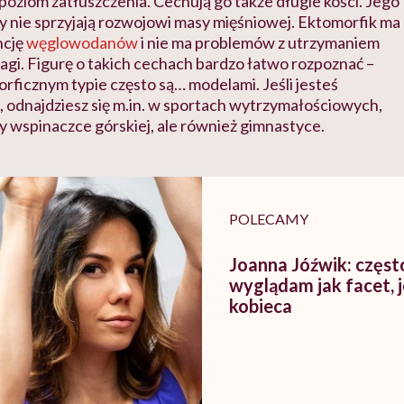
 poziom zatłuszczenia. Cechują go także długie kości. Jego
y nie sprzyjają rozwojowi masy mięśniowej. Ektomorfik ma
ncję
węglowodanów
i nie ma problemów z utrzymaniem
gi. Figurę o takich cechach bardzo łatwo rozpoznać –
rficznym typie często są… modelami. Jeśli jesteś
 odnajdziesz się m.in. w sportach wytrzymałościowych,
y wspinaczce górskiej, ale również gimnastyce.
POLECAMY
Joanna Jóźwik: często
wyglądam jak facet, 
kobieca