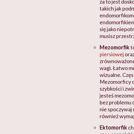
za to jest dos
takich jak po
endomorfikom 
endomorfikiem
się jako niepo
musisz przestr
Mezomorfik
t
piersiowej
oraz
zrównoważonej
wagi. Łatwo m
wizualne. Częst
Mezomorficy o
szybkości i zwi
jesteś mezomor
bez problemu 
nie spoczywaj n
również wymag
Ektomorfik
ch