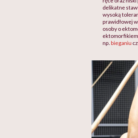
ręce oraz niski
delikatne staw
wysoką tolera
prawidłowej wa
osoby o ektomo
ektomorfikiem,
np.
bieganiu
cz