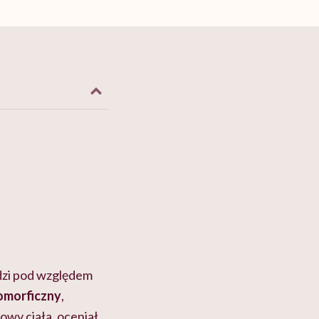
udzi pod względem
omorficzny
,
wy ciała, oceniał