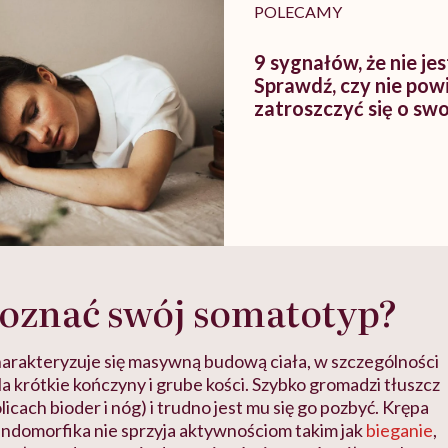
POLECAMY
9 sygnałów, że nie je
Sprawdź, czy nie pow
zatroszczyć się o sw
poznać swój somatotyp?
arakteryzuje się masywną budową ciała, w szczególności
Ma krótkie kończyny i grube kości. Szybko gromadzi tłuszcz
icach bioder i nóg) i trudno jest mu się go pozbyć. Krępa
ndomorfika nie sprzyja aktywnościom takim jak
bieganie
,