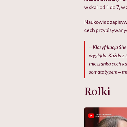
w skali od 1 do 7, 
Naukowiec zapisywa
cech przypisywanych
‒ Klasyfikacja She
wyglądu. Każda z t
mieszanką cech ka
somatotypem ‒ mów
Rolki