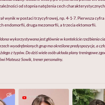
w zależności od stopnia natężenia cech charakterystycznych
ł wynik w postaci trzycyfrowej, np. 4-1-7. Pierwsza cyfra
 endomorfii, druga mezomorfii, a trzecia ektomorfii.
ldona wykorzystywana jest głównie w kontekście rzeźbienia ci
rzech wyodrębnionych grup ma określone predyspozycje, a czło
żdego z typów. Do dziś wiele osób układa plany treningowe zgo
i Mateusz Sowik, trener personalny.