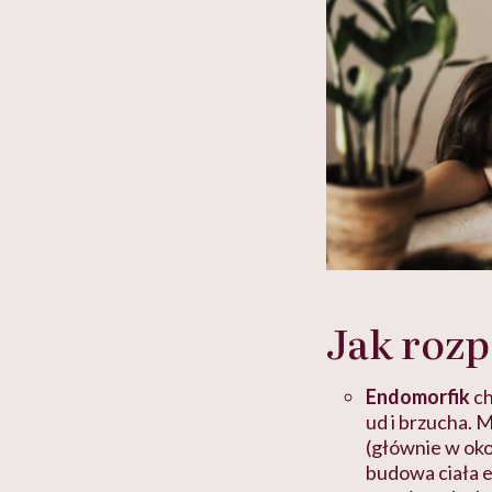
Jak roz
Endomorfik
ch
ud i brzucha. 
(głównie w okol
budowa ciała e