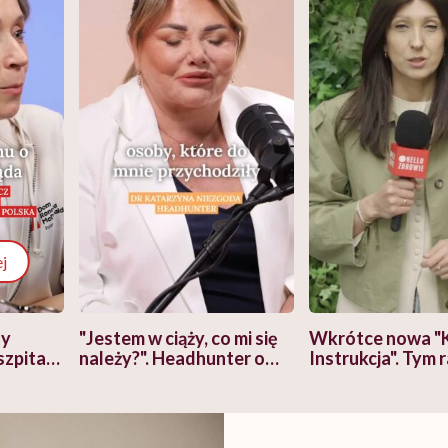
j
zy
"Jestem w ciąży, co mi się
Wkrótce nowa "
szpitalu
należy?". Headhunter o
Instrukcja". Tym 
szkadzać
zmianie pokoleniowej u
atakach paniki. Z
tylko
kobiet w ciąży na rynku
warsztat pacjen
braźni"
pracy
ekspercki