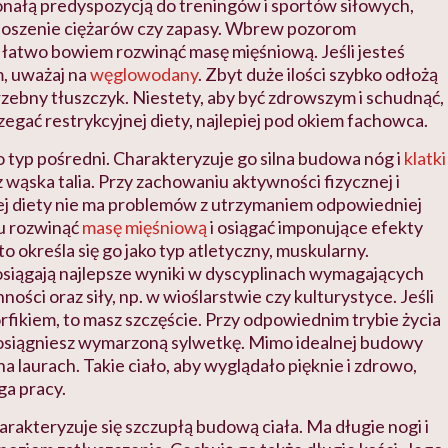
konałą predyspozycją do treningów i sportów siłowych,
dnoszenie ciężarów czy zapasy. Wbrew pozorom
łatwo bowiem rozwinąć masę mięśniową. Jeśli jesteś
, uważaj na
węglowodany
. Zbyt duże ilości szybko odłożą
trzebny tłuszczyk. Niestety, aby być zdrowszym i schudnąć,
zegać restrykcyjnej diety, najlepiej pod okiem fachowca.
o typ pośredni. Charakteryzuje go silna budowa nóg i
klatki
 wąska talia. Przy zachowaniu aktywności fizycznej i
 diety nie ma problemów z utrzymaniem odpowiedniej
u rozwinąć
masę mięśniową
i osiągać imponujące efekty
o określa się go jako typ atletyczny, muskularny.
siągają najlepsze wyniki w dyscyplinach wymagających
nności oraz siły, np. w wioślarstwie czy kulturystyce. Jeśli
fikiem, to masz szczęście. Przy odpowiednim trybie życia
osiągniesz wymarzoną sylwetkę. Mimo idealnej budowy
a laurach. Takie ciało, aby wyglądało pięknie i zdrowo,
a pracy.
arakteryzuje się szczupłą budową ciała. Ma długie nogi i