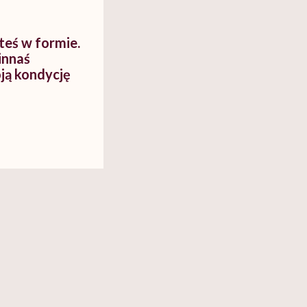
steś w formie.
innaś
oją kondycję