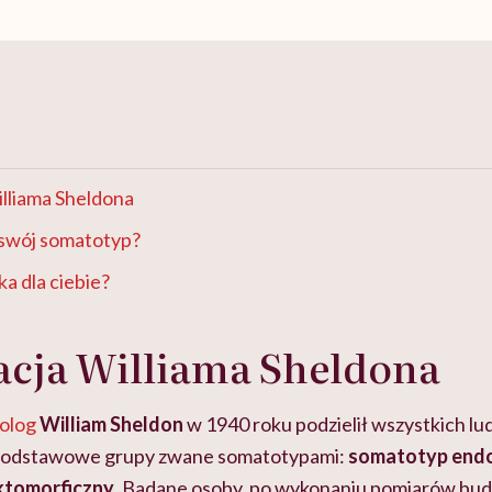
illiama Sheldona
 swój somatotyp?
ka dla ciebie?
acja Williama Sheldona
olog
William Sheldon
w 1940 roku podzielił wszystkich l
 podstawowe grupy zwane somatotypami:
somatotyp end
ktomorficzny
. Badane osoby, po wykonaniu pomiarów budo