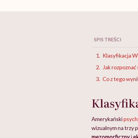
SPIS TREŚCI
Klasyfikacja W
Jak rozpoznać
Co z tego wyni
Klasyfik
Amerykański
psych
wizualnym na trzy
mezomorficzny
i
e