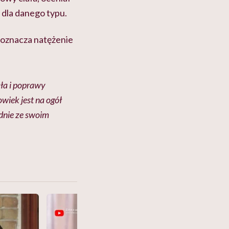
 dla danego typu.
 oznacza natężenie
ała i poprawy
wiek jest na ogół
dnie ze swoim