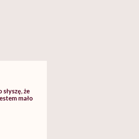
 słyszę, że
jestem mało