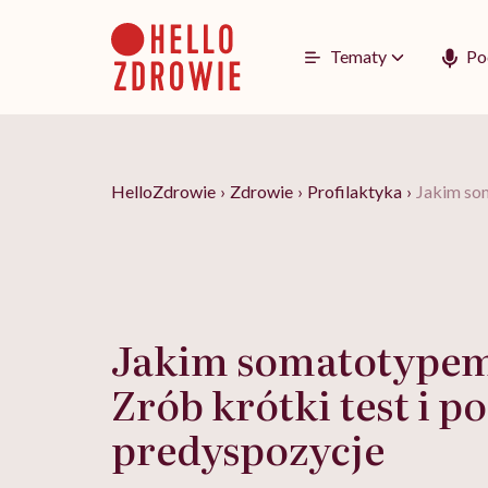
Go
to
content
Tematy
Po
HelloZdrowie
›
Zdrowie
›
Profilaktyka
›
Jakim som
Jakim somatotypem
Zrób krótki test i p
predyspozycje