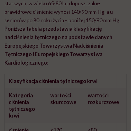
starszych, w wieku 65-80 lat dopuszczalne
prawidłowe ciśnienie wynosi 140/90 mm Hg, a u
seniorów po 80. roku życia
–
poniżej 150/90 mm Hg.
Poniższa tabela przedstawia klasyfikację
nadciśnienia tętniczego na podstawie danych
Europejskiego Towarzystwa Nadciśnienia
Tętniczego i Europejskiego Towarzystwa
Kardiologicznego:
Klasyfikacja ciśnienia tętniczego krwi
Kategoria
wartości
wartości
ciśnienia
skurczowe
rozkurczowe
tętniczego
krwi
ciśnienie
<120
<80