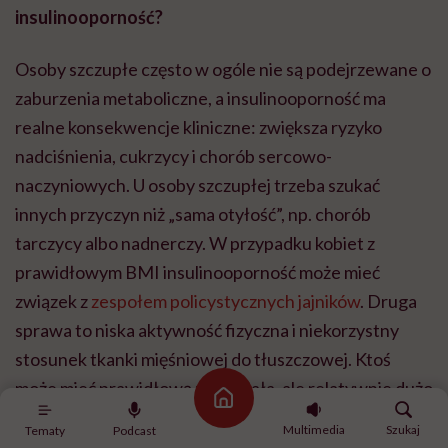
insulinooporność?
Osoby szczupłe często w ogóle nie są podejrzewane o
zaburzenia metaboliczne, a insulinooporność ma
realne konsekwencje kliniczne: zwiększa ryzyko
nadciśnienia, cukrzycy i chorób sercowo-
naczyniowych. U osoby szczupłej trzeba szukać
innych przyczyn niż „sama otyłość”, np. chorób
tarczycy albo nadnerczy. W przypadku kobiet z
prawidłowym BMI insulinooporność może mieć
związek z
zespołem policystycznych jajników
. Druga
sprawa to niska aktywność fizyczna i niekorzystny
stosunek tkanki mięśniowej do tłuszczowej. Ktoś
może mieć prawidłową masę ciała, ale relatywnie dużo
Strona główna
tkanki tłuszczowej trzewnej w jamie brzusznej i za
Multimedia
Szukaj
Tematy
Podcast
mało mięśni. Wtedy rozwija insulinooporność pomimo