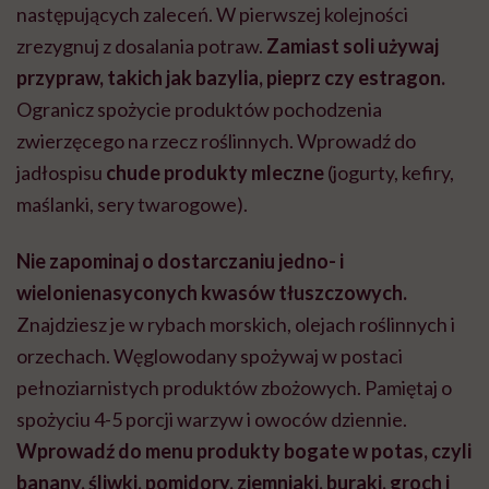
następujących zaleceń. W pierwszej kolejności
zrezygnuj z dosalania potraw.
Zamiast soli używaj
przypraw, takich jak bazylia, pieprz czy estragon.
Ogranicz spożycie produktów pochodzenia
zwierzęcego na rzecz roślinnych. Wprowadź do
jadłospisu
chude produkty mleczne
(jogurty, kefiry,
maślanki, sery twarogowe).
Nie zapominaj o dostarczaniu jedno- i
wielonienasyconych kwasów tłuszczowych.
Znajdziesz je w rybach morskich, olejach roślinnych i
orzechach. Węglowodany spożywaj w postaci
pełnoziarnistych produktów zbożowych. Pamiętaj o
spożyciu 4-5 porcji warzyw i owoców dziennie.
Wprowadź do menu produkty bogate w potas, czyli
banany, śliwki, pomidory, ziemniaki, buraki, groch i