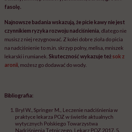
fasolę.
Najnowsze badania wskazują, że picie kawy nie jest
czynnikiem ryzyka rozwoju nadciśnienia
, dlatego nie
musisz z niej rezygnować. Z kolei dobre zioła do picia
na nadciśnienie to m.in. skrzyp polny, melisa, mniszek
lekarski i rumianek.
Skuteczność wykazuje też
sok z
aronii
, możesz go dodawać do wody.
Bibliografia:
Bryl W., Springer M., Leczenie nadciśnienia w
praktyce lekarza POZ w świetle aktualnych
wytycznych Polskiego Towarzystwa
Nadciśnienia Tętniczego, Lekarz POZ 2017, 5.