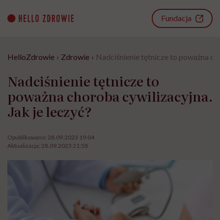
Go
to
Fundacja
content
HelloZdrowie
›
Zdrowie
›
Nadciśnienie tętnicze to poważna cho
Nadciśnienie tętnicze to
poważna choroba cywilizacyjna.
Jak je leczyć?
Opublikowano:
28.09.2023 19:04
Aktualizacja:
28.09.2023 21:58