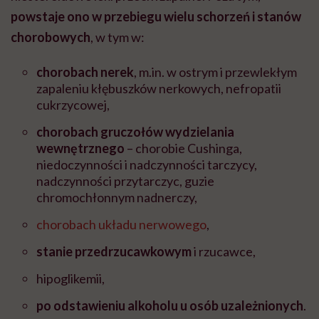
powstaje ono w przebiegu wielu schorzeń i stanów
chorobowych
, w tym w:
chorobach nerek
, m.in. w ostrym i przewlekłym
zapaleniu kłębuszków nerkowych, nefropatii
cukrzycowej,
chorobach gruczołów wydzielania
wewnętrznego
–
chorobie Cushinga,
niedoczynności i nadczynności tarczycy,
nadczynności przytarczyc, guzie
chromochłonnym nadnerczy,
chorobach układu nerwowego
,
stanie przedrzucawkowym
i rzucawce,
hipoglikemii,
po odstawieniu alkoholu u osób uzależnionych
.