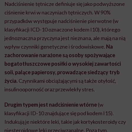
Nadciśnienie tętnicze definiuje się jako podwyższone
ciśnienie krwi w naczyniach tętniczych. W 90%
przypadków występuje nadciśnienie pierwotne (w
klasyfikacji ICD-10 oznaczone kodem I10), którego
jednoznaczna przyczyna jest nieznana, ale mają na nią
wpływ czynniki genetyczne i środowiskowe.
Na
zachorowanie narażone są osoby spożywające
bogatotłuszczowe posiłki o wysokiej zawartości
soli, palące papierosy, prowadzące siedzący tryb
życia.
Czynnikami obciążającymi są także otyłość,
insulinooporność oraz przewlekły stres.
Drugim typem jest nadciśnienie wtórne
(w
klasyfikacji ID-10 znajdujące się pod kodem I15).
Indukują je niektóre leki, takie jak kortykosteroidy czy
niesteroidowe leki przeciwzapalne. Poza tym,