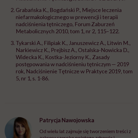
Grabańska K., Bogdański P., Miejsce leczenia
niefarmakologicznego w prewencji i terapii
nadciśnienia tętniczego, Forum Zaburzeń
Metabolicznych 2010, tom 1, nr 2, 115–122.
Tykarski A., Filipiak K., Januszewicz A., Litwin M.,
Narkiewicz K., Prejbisz A., Ostalska-Nowicka D.,
Widecka K., Kostka-Jeziorny K., Zasady
postępowania w nadciśnieniu tętniczym — 2019
rok, Nadciśnienie Tętnicze w Praktyce 2019, tom
5, nr 1, s. 1-86.
Patrycja Nawojowska
Od wielu lat zajmuje się tworzeniem treści z
zakresu szeroko pojętego zdrowia i