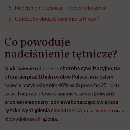
Nadciśnienie tętnicze – sposoby leczenia
Co jeść, by obniżyć ciśnienie tętnicze?
Co powoduje
nadciśnienie tętnicze?
Nadciśnienie tętnicze to
choroba cywilizacyjna
,
na
którą cierpi aż 10 mln osób w Polsce
, a na całym
świecie boryka się z nim 40% osób powyżej 25. roku
życia. Nieprawidłowe ciśnienie stanowi
poważny
problem medyczny, ponieważ znacząco zwiększa
ryzyko wystąpienia
zawału serca
,
udaru mózgu
oraz
niewydolności krążenia.