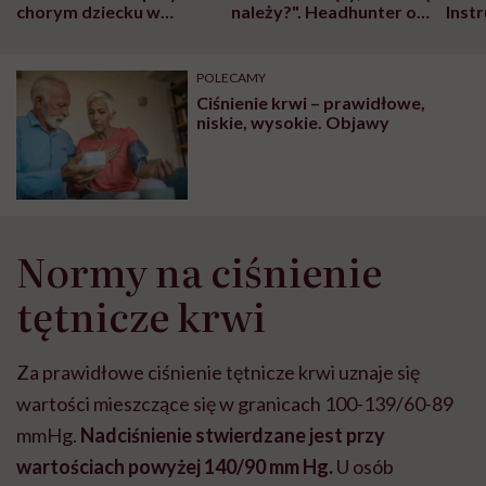
chorym dziecku w
należy?". Headhunter o
Inst
szpitalu to tortura.
zmianie pokoleniowej u
atak
"Przeszkadzać w tym
kobiet w ciąży na rynku
wars
może chyba tylko
pracy
eksp
POLECAMY
głupota i brak
Ciśnienie krwi – prawidłowe,
wyobraźni"
niskie, wysokie. Objawy
Normy na ciśnienie
tętnicze krwi
Za prawidłowe ciśnienie tętnicze krwi uznaje się
wartości mieszczące się w granicach 100-139/60-89
mmHg.
Nadciśnienie stwierdzane jest przy
wartościach powyżej 140/90 mm Hg.
U osób