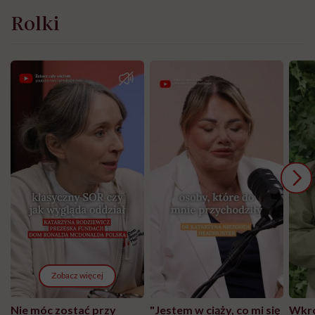
Rolki
Zobacz więcej
Nie móc zostać przy
"Jestem w ciąży, co mi się
Wkró