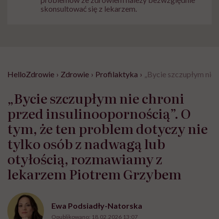
skonsultować się z lekarzem.
HelloZdrowie
›
Zdrowie
›
Profilaktyka
›
„Bycie szczupłym nie 
„Bycie szczupłym nie chroni
przed insulinoopornością”. O
tym, że ten problem dotyczy nie
tylko osób z nadwagą lub
otyłością, rozmawiamy z
lekarzem Piotrem Grzybem
Ewa Podsiadły-Natorska
Opublikowano:
18.02.2026 13:07