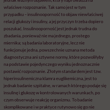
właściwe rozpoznanie. Tak samo jest w tym
przypadku – insulinooporność to objaw niewłaściwej
relacji glukozy i insuliny, a jej przyczyn trzeba dopiero
poszukać. Insulinooporność jest jednak trudna do
zbadania, ponieważ nie ma jednego, prostego
miernika; są badania laboratoryjne, lecz nie
funkcjonuje jedna, powszechnie uznana metoda
diagnostyczna ani sztywne normy, które pozwoliłyby
na podstawie pojedynczego wyniku jednoznacznie
postawić rozpoznanie. Złotym standardem jest tzw.
hiperinsulinemiczna klamra euglikemiczna, jest to
jednak badanie szpitalne, w ramach którego podaje się
insulinę i glukozę w kontrolowanych warunkach, po
czym obserwuje reakcję organizmu. To badanie
skomplikowane i w praktyce rutynowo się go nie