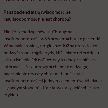
Pana pacjenci mają świadomość, że
insulinooporność nie jest chorobą?
Nie. Przychodzą i mówią: „Choruję na
insulinooporność” – w 95 procentach są to pacjentki.
W badaniach widzę np. glukozę 102 na czczo, lekko
podwyższone trójglicerydy, HDL około czterdziestu
kilku, ciśnienie 140/80. Wtedy trudno przebić się z
informacją, że kluczowy problem to nadwaga,
nadciśnienie czy cały obraz metaboliczny, a
insulinooporność jest jednym z elementów układanki
– „ładnym słowem”, które łatwo przykleić sobie jako
etykietę.