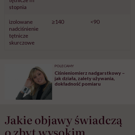
stopnia
izolowane
≥140
<90
nadciśnienie
tętnicze
skurczowe
POLECAMY
Ciśnieniomierz nadgarstkowy –
jak działa, zalety używania,
dokładność pomiaru
Jakie objawy świadczą
o zbyt wysokim