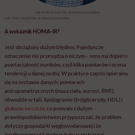
Lek. Piotr Grzyb /fot. archiwum prywatne
Lek. Piotr Grzyb /fot. archiwum prywatne
A wskaźnik HOMA-IR?
Jest obciążony dużym błędem. Pojedyncze
oznaczenie nie przesądza o niczym – sens ma dopiero
powtarzalność wyników, czyli kilka pomiarów i ocena
tendencji u danej osoby. W praktyce często opieramy
się na zestawie danych: pomiarach
antropometrycznych (masa ciała, wzrost, BMI),
obwodzie w talii, lipidogramie (trójglicerydy, HDL) i
glukozie na czczo
, co pozwala z dużym
prawdopodobieństwem przypuszczać, że problem
dotyczy gospodarki węglowodanowej i że
insulinooporność może w tym uczestniczyć.