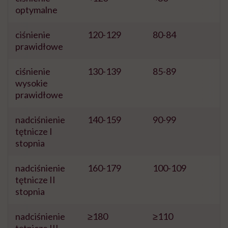
optymalne
ciśnienie
120-129
80-84
prawidłowe
ciśnienie
130-139
85-89
wysokie
prawidłowe
nadciśnienie
140-159
90-99
tętnicze I
stopnia
nadciśnienie
160-179
100-109
tętnicze II
stopnia
nadciśnienie
≥180
≥110
tętnicze III