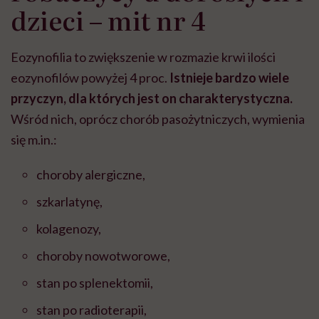
dzieci – mit nr 4
Eozynofilia to zwiększenie w rozmazie krwi ilości
eozynofilów powyżej 4 proc.
Istnieje bardzo wiele
przyczyn, dla których jest on charakterystyczna.
Wśród nich, oprócz chorób pasożytniczych, wymienia
się m.in.:
choroby alergiczne,
szkarlatynę,
kolagenozy,
choroby nowotworowe,
stan po splenektomii,
stan po radioterapii,