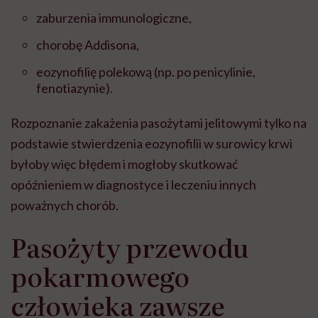
zaburzenia immunologiczne,
chorobę Addisona,
eozynofilię polekową (np. po penicylinie,
fenotiazynie).
Rozpoznanie zakażenia pasożytami jelitowymi tylko na
podstawie stwierdzenia eozynofilii w surowicy krwi
byłoby więc błędem i mogłoby skutkować
opóźnieniem w diagnostyce i leczeniu innych
poważnych chorób.
Pasożyty przewodu
pokarmowego
człowieka zawsze