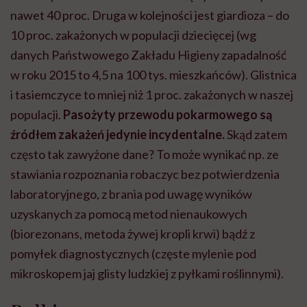
nawet 40 proc. Druga w kolejności jest giardioza – do
10 proc. zakażonych w populacji dziecięcej (wg
danych Państwowego Zakładu Higieny zapadalność
w roku 2015 to 4,5 na 100 tys. mieszkańców). Glistnica
i tasiemczyce to mniej niż 1 proc. zakażonych w naszej
populacji.
Pasożyty przewodu pokarmowego są
źródłem zakażeń jedynie incydentalne.
Skąd zatem
często tak zawyżone dane? To może wynikać np. ze
stawiania rozpoznania robaczyc bez potwierdzenia
laboratoryjnego, z brania pod uwagę wyników
uzyskanych za pomocą metod nienaukowych
(biorezonans, metoda żywej kropli krwi) bądź z
pomyłek diagnostycznych (częste mylenie pod
mikroskopem jaj glisty ludzkiej z pyłkami roślinnymi).