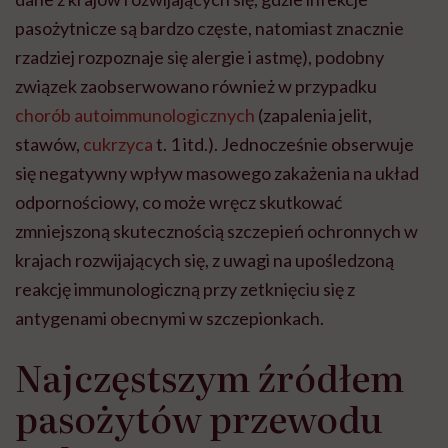
pasożytnicze są bardzo częste, natomiast znacznie
rzadziej rozpoznaje się alergie i astmę), podobny
związek zaobserwowano również w przypadku
chorób autoimmunologicznych
(zapalenia jelit,
stawów,
cukrzyca
t. 1 itd.). Jednocześnie obserwuje
się negatywny wpływ masowego zakażenia na układ
odpornościowy, co może wręcz skutkować
zmniejszoną skutecznością szczepień ochronnych w
krajach rozwijających się, z uwagi na upośledzoną
reakcję immunologiczną przy zetknięciu się z
antygenami obecnymi w szczepionkach.
Najczęstszym źródłem
pasożytów przewodu