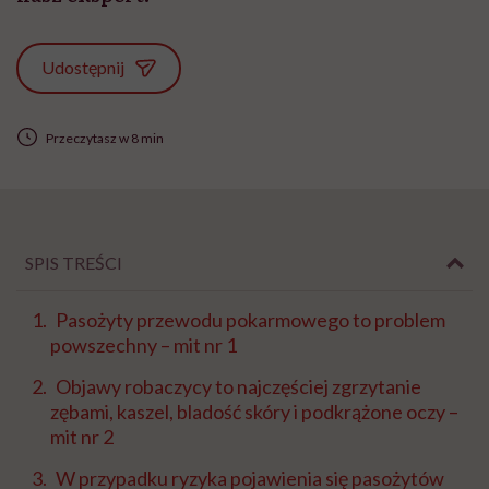
Udostępnij
Przeczytasz w 8 min
SPIS TREŚCI
Pasożyty przewodu pokarmowego to problem
powszechny – mit nr 1
Objawy robaczycy to najczęściej zgrzytanie
zębami, kaszel, bladość skóry i podkrążone oczy –
mit nr 2
W przypadku ryzyka pojawienia się pasożytów