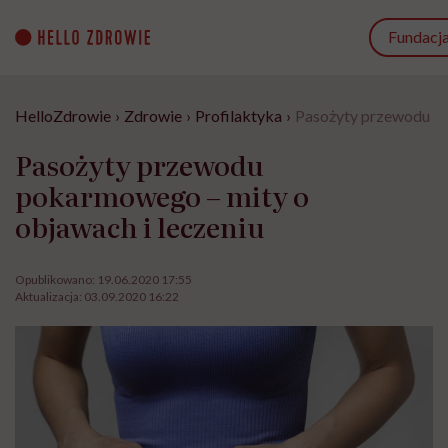
Go
to
Fundacj
content
HelloZdrowie
›
Zdrowie
›
Profilaktyka
›
Pasożyty przewodu po
Pasożyty przewodu
pokarmowego – mity o
objawach i leczeniu
Opublikowano:
19.06.2020 17:55
Aktualizacja:
03.09.2020 16:22