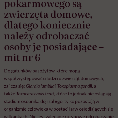
pokarmowego są
zwierzęta domowe,
dlatego koniecznie
należy odrobaczać
osoby je posiadające –
mit nr 6
Do gatunków pasożytów, które mogą
współwystępować u ludzi i u zwierząt domowych,
zalicza się:
Giardia lamblia
i
Toxoplasma gondii
, a
także
Toxocara canis
i
cati
, które to jednak nie osiągają
stadium osobnika dojrzałego, tylko pozostają w
organizmie człowieka w postaci larw osiedlających się
w tkankach. Nie jest zalecane rutynowe odrobaczanie