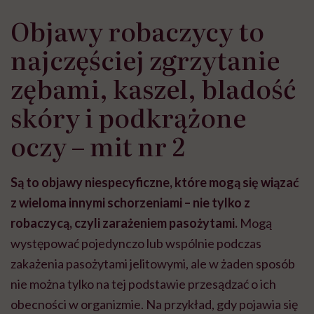
szpitalu to tortura.
zmianie pokoleniowej u
atak
"Przeszkadzać w tym
kobiet w ciąży na rynku
wars
Objawy robaczycy to
może chyba tylko
pracy
eksp
głupota i brak
najczęściej zgrzytanie
wyobraźni"
zębami, kaszel, bladość
skóry i podkrążone
oczy – mit nr 2
Są to objawy niespecyficzne, które mogą się wiązać
z wieloma innymi schorzeniami – nie tylko z
robaczycą, czyli zarażeniem pasożytami.
Mogą
występować pojedynczo lub wspólnie podczas
zakażenia pasożytami jelitowymi, ale w żaden sposób
nie można tylko na tej podstawie przesądzać o ich
obecności w organizmie. Na przykład, gdy pojawia się