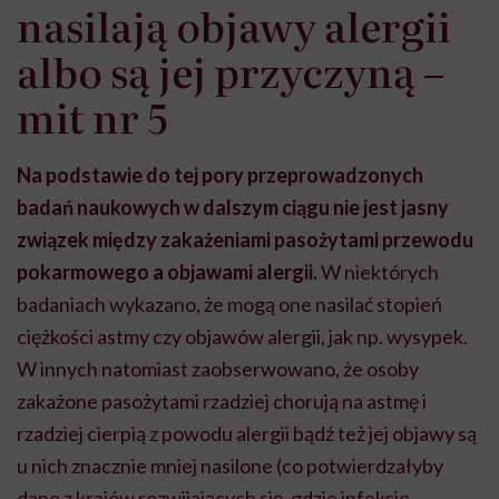
nasilają objawy alergii
albo są jej przyczyną –
mit nr 5
Na podstawie do tej pory przeprowadzonych
badań naukowych w dalszym ciągu nie jest jasny
związek między zakażeniami pasożytami przewodu
pokarmowego a objawami alergii.
W niektórych
badaniach wykazano, że mogą one nasilać stopień
ciężkości astmy czy objawów alergii, jak np. wysypek.
W innych natomiast zaobserwowano, że osoby
zakażone pasożytami rzadziej chorują na astmę i
rzadziej cierpią z powodu alergii bądź też jej objawy są
u nich znacznie mniej nasilone (co potwierdzałyby
dane z krajów rozwijających się, gdzie infekcje