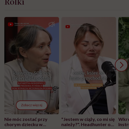
Rolki
Zobacz więcej
Nie móc zostać przy
"Jestem w ciąży, co mi się
Wkró
chorym dziecku w
należy?". Headhunter o
Inst