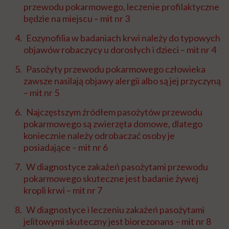
przewodu pokarmowego, leczenie profilaktyczne
będzie na miejscu – mit nr 3
Eozynofilia w badaniach krwi należy do typowych
objawów robaczycy u dorosłych i dzieci – mit nr 4
Pasożyty przewodu pokarmowego człowieka
zawsze nasilają objawy alergii albo są jej przyczyną
– mit nr 5
Najczęstszym źródłem pasożytów przewodu
pokarmowego są zwierzęta domowe, dlatego
koniecznie należy odrobaczać osoby je
posiadające – mit nr 6
W diagnostyce zakażeń pasożytami przewodu
pokarmowego skuteczne jest badanie żywej
kropli krwi – mit nr 7
W diagnostyce i leczeniu zakażeń pasożytami
jelitowymi skuteczny jest biorezonans – mit nr 8