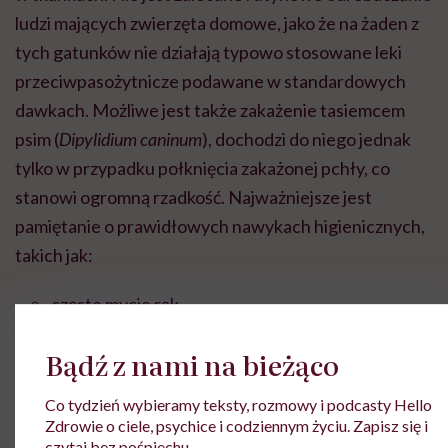
ludzi mających zwierzęta domowe, jako że na żaden z
tych gatunków nie działają typowo stosowane leki
przeciwpasożytnicze podawane w standardowych
dawkach. Możliwe jest także zakażenie tasiemcem
psim (
Dipylidium caninum
), dochodzi do niego jednak
tylko w przypadku połknięcia zakażonej pchły, co
stanowi ogromną rzadkość. Najważniejsze jest
pamiętanie o prawidłowych nawykach higienicznych,
takich jak:
częste mycie rąk,
sprzątanie psich odchodów z trawników,
Bądź z nami na bieżąco
zabezpieczanie piaskownic przed zwierzętami.
Co tydzień wybieramy teksty, rozmowy i podcasty Hello
Zdrowie o ciele, psychice i codziennym życiu. Zapisz się i
Koniecznie należy zadbać również o regularne
czytaj bez pośpiechu.