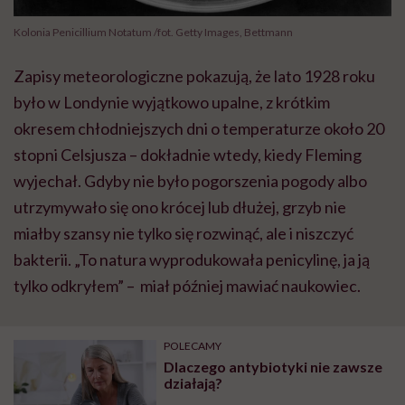
Kolonia Penicillium Notatum /fot. Getty Images, Bettmann
Zapisy meteorologiczne pokazują, że lato 1928 roku
było w Londynie wyjątkowo upalne, z krótkim
okresem chłodniejszych dni o temperaturze około 20
stopni Celsjusza – dokładnie wtedy, kiedy Fleming
wyjechał. Gdyby nie było pogorszenia pogody albo
utrzymywało się ono krócej lub dłużej, grzyb nie
miałby szansy nie tylko się rozwinąć, ale i niszczyć
bakterii. „To natura wyprodukowała penicylinę, ja ją
tylko odkryłem” – miał później mawiać naukowiec.
POLECAMY
Dlaczego antybiotyki nie zawsze
działają?