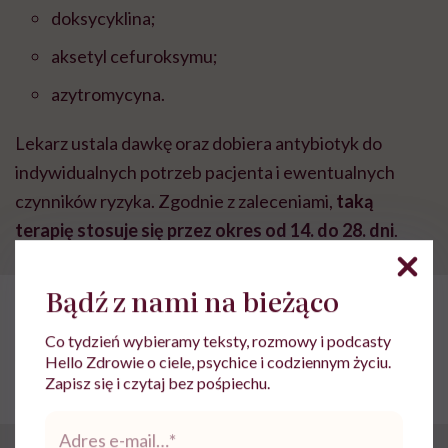
doksycyklina;
aksetyl cefuroksymu;
azytromycyna.
Lekarz ustala dawkę oraz dobiera antybiotyk do
indywidualnych potrzeb pacjenta i ewentualnych
czynników ryzyka. Zgodnie z zaleceniami,
taką
terapię stosuje się przez okres od 14. do 28. dni
.
Bądź z nami na bieżąco
POLECAMY
Co może wywołać rumień na
twarzy? Najczęstsze przyczyny
Co tydzień wybieramy teksty, rozmowy i podcasty
Hello Zdrowie o ciele, psychice i codziennym życiu.
Zapisz się i czytaj bez pośpiechu.
Adres
e-