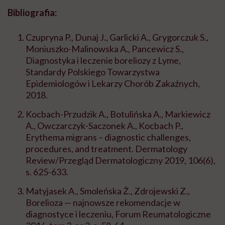
Bibliografia
:
Czupryna P., Dunaj J., Garlicki A., Grygorczuk S.,
Moniuszko-Malinowska A., Pancewicz S.,
Diagnostyka i leczenie boreliozy z Lyme,
Standardy Polskiego Towarzystwa
Epidemiologów i Lekarzy Chorób Zakaźnych,
2018.
Kocbach-Przudzik A., Botulińska A., Markiewicz
A., Owczarczyk-Saczonek A., Kocbach P.,
Erythema migrans – diagnostic challenges,
procedures, and treatment. Dermatology
Review/Przegląd Dermatologiczny 2019, 106(6),
s. 625-633.
Matyjasek A., Smoleńska Ż., Zdrojewski Z.,
Borelioza — najnowsze rekomendacje w
diagnostyce i leczeniu, Forum Reumatologiczne