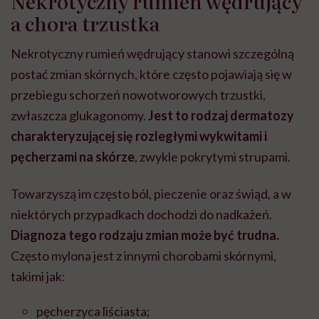
Nekrotyczny rumień wędrujący
a chora trzustka
Nekrotyczny rumień wędrujący stanowi szczególną
postać zmian skórnych, które często pojawiają się w
przebiegu schorzeń nowotworowych trzustki,
zwłaszcza glukagonomy.
Jest to rodzaj dermatozy
charakteryzującej się rozległymi wykwitami i
pęcherzami na skórze
, zwykle pokrytymi strupami.
Towarzyszą im często ból, pieczenie oraz świąd, a w
niektórych przypadkach dochodzi do nadkażeń.
Diagnoza tego rodzaju zmian może być trudna.
Często mylona jest z innymi chorobami skórnymi,
t
akimi jak:
pęcherzyca liściasta;