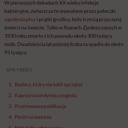
W pierwszych dekadach XX wieku infekcje
bakteryjne, zwłaszcza te wywołane przez pałeczki
zapalenia płuc
i prątki gruźlicy, były trzecią przyczyną
śmierci na świecie. Tylko w Stanach Zjednoczonych w
1930 roku zmarło z ich powodu około 300 tysięcy
osób. Dwadzieścia lat później liczba ta spadła do około
95 tysięcy.
SPIS TREŚCI
Badacz, który nie lubił sprzątać
Kapryśna londyńska pogoda
Przełomowa publikacja
Pleśń na melonie
Nobel dla odkrywców