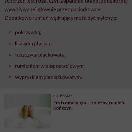
schorzeń jest
róża, czyli zapalenie tkanki podskórnej
wywoływanej głównie przez paciorkowce.
Dodatkowo rumień wędrujący może być mylony z:
pokrzywką;
liszajem płaskim;
łuszczycą plackowatą;
rumieniem wielopostaciowym;
wypryskiem pieniążkowatym.
POLECAMY
Erytromelalgia – bolesny rumień
kończyn