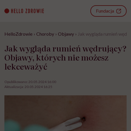
Go
to
Fundacja
content
HelloZdrowie
›
Choroby
›
Objawy
›
Jak wygląda rumień wędru
Jak wygląda rumień wędrujący?
Objawy, których nie możesz
lekceważyć
Opublikowano:
20.05.2024 16:00
Aktualizacja:
20.05.2024 16:25