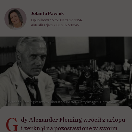
Jolanta Pawnik
Opublikowano:
26.03.2026 11:46
Aktualizacja:
27.03.2026 13:49
Alexander Fleming w swoim laboratorium /fot. Getty Images, Bettmann
G
dy Alexander Fleming wrócił z urlopu
i zerknął na pozostawione w swoim