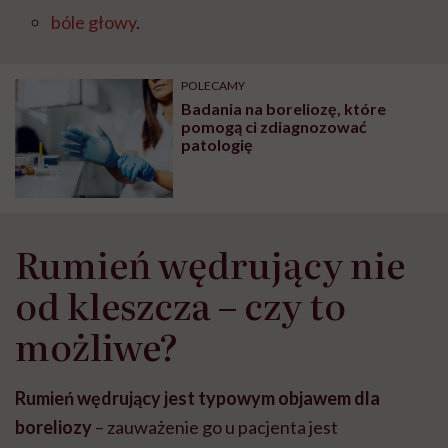
bóle głowy
.
POLECAMY
Badania na boreliozę, które
pomogą ci zdiagnozować
patologię
Rumień wędrujący nie
od kleszcza – czy to
możliwe?
Rumień wędrujący jest typowym objawem dla
boreliozy
– zauważenie go u pacjenta jest