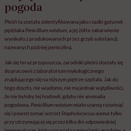
pogoda
Pleśń ta została zidentyfikowana jako rzadki gatunek
pędzlaka
Penicillium notatum
, a jej żółte zabarwienie
wynikało z produkowanych przez grzyb substancji,
nazwanych później penicyliną.
Jak się teraz przypuszcza, zarodniki pleśni dostały się
do pracowni z laboratorium mykologicznego
znajdującego się na niższym piętrze szpitala. Jak do
tego doszło, nie wiadomo, nie ma jednak wątpliwości,
że nie byłoby tej hodowli, gdyby nie anomalia
pogodowa.
Penicillium notatum
miało szansę rozwinąć
się i powstrzymać wzrost
Staphylococcus aureus
tylko
przy utrzymującej się przez kilka dni odpowiedniej
temperaturze, która sprzyjała namnażaniu grzybów, a