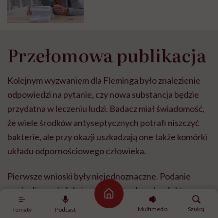
Przełomowa publikacja
Kolejnym wyzwaniem dla Fleminga było znalezienie
odpowiedzi na pytanie, czy nowa substancja będzie
przydatna w leczeniu ludzi. Badacz miał świadomość,
że wiele środków antyseptycznych potrafi niszczyć
bakterie, ale przy okazji uszkadzają one także komórki
układu odpornościowego człowieka.
Pierwsze wnioski były niejednoznaczne. Podanie
penicyliny na infekcję w nosie raz dawało efekt, a raz
Strona główna
nie. Także odkażanie ran nie zawsze przynosiło dobre
Multimedia
Szukaj
Tematy
Podcast