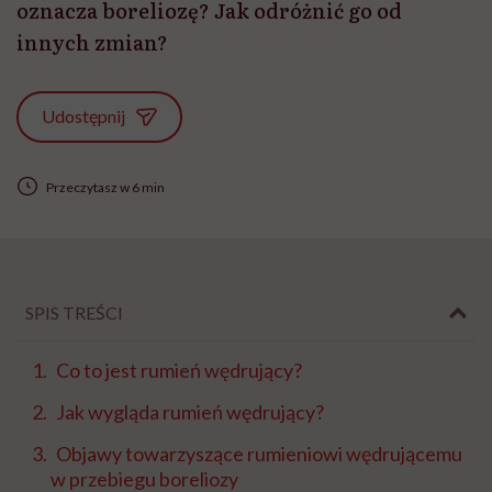
oznacza boreliozę? Jak odróżnić go od
innych zmian?
Udostępnij
Przeczytasz w 6 min
SPIS TREŚCI
Co to jest rumień wędrujący?
Jak wygląda rumień wędrujący?
Objawy towarzyszące rumieniowi wędrującemu
w przebiegu boreliozy