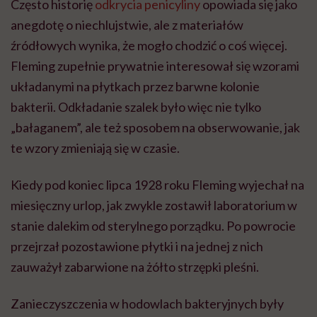
Często historię
odkrycia penicyliny
opowiada się jako
anegdotę o niechlujstwie, ale z materiałów
źródłowych wynika, że mogło chodzić o coś więcej.
Fleming zupełnie prywatnie interesował się wzorami
układanymi na płytkach przez barwne kolonie
bakterii. Odkładanie szalek było więc nie tylko
„bałaganem”, ale też sposobem na obserwowanie, jak
te wzory zmieniają się w czasie.
Kiedy pod koniec lipca 1928 roku Fleming wyjechał na
miesięczny urlop, jak zwykle zostawił laboratorium w
stanie dalekim od sterylnego porządku. Po powrocie
przejrzał pozostawione płytki i na jednej z nich
zauważył zabarwione na żółto strzępki pleśni.
Zanieczyszczenia w hodowlach bakteryjnych były