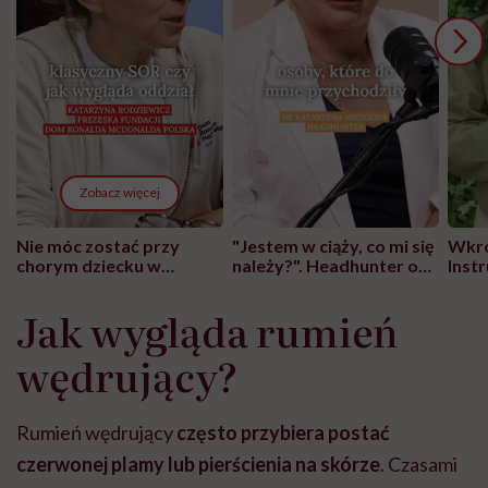
Zobacz więcej
Nie móc zostać przy
"Jestem w ciąży, co mi się
Wkró
chorym dziecku w
należy?". Headhunter o
Inst
szpitalu to tortura.
zmianie pokoleniowej u
atak
"Przeszkadzać w tym
kobiet w ciąży na rynku
wars
Jak wygląda rumień
może chyba tylko
pracy
eksp
głupota i brak
wędrujący?
wyobraźni"
Rumień wędrujący
często przybiera postać
czerwonej plamy lub pierścienia na skórze
. C
zasami