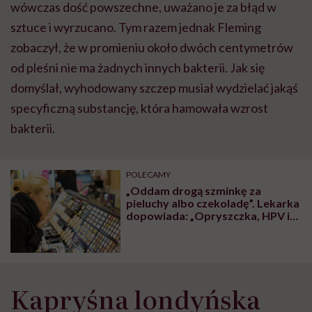
wówczas dość powszechne, uważano je za błąd w
sztuce i wyrzucano. Tym razem jednak Fleming
zobaczył, że w promieniu około dwóch centymetrów
od pleśni nie ma żadnych innych bakterii. Jak się
domyślał, wyhodowany szczep musiał wydzielać jakąś
specyficzną substancję, która hamowała wzrost
bakterii.
POLECAMY
„Oddam drogą szminkę za
pieluchy albo czekoladę”. Lekarka
dopowiada: „Opryszczka, HPV i
gronkowiec gratis”
Kapryśna londyńska