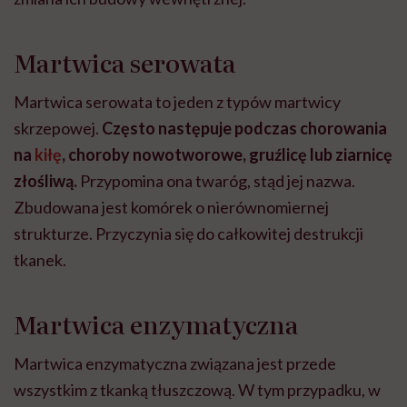
Martwica serowata
Martwica serowata to jeden z typów martwicy
skrzepowej.
Często następuje podczas chorowania
na
kiłę
, choroby nowotworowe, gruźlicę lub ziarnicę
złośliwą.
Przypomina ona twaróg, stąd jej nazwa.
Zbudowana jest komórek o nierównomiernej
strukturze. Przyczynia się do całkowitej destrukcji
tkanek.
Martwica enzymatyczna
Martwica enzymatyczna związana jest przede
wszystkim z tkanką tłuszczową. W tym przypadku, w