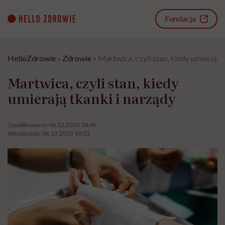
Go
to
Fundacja
content
HelloZdrowie
›
Zdrowie
›
Martwica, czyli stan, kiedy umierają 
Martwica, czyli stan, kiedy
umierają tkanki i narządy
Opublikowano:
06.12.2023 18:49
Aktualizacja:
06.12.2023 19:23