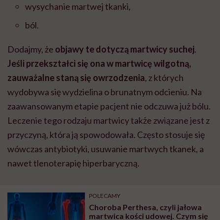
wysychanie martwej tkanki,
ból.
Dodajmy, że
objawy te dotyczą martwicy suchej
.
Jeśli przekształci się ona w martwicę wilgotną,
zauważalne staną się owrzodzenia
, z których
wydobywa się wydzielina o brunatnym odcieniu. Na
zaawansowanym etapie pacjent nie odczuwa już bólu.
Leczenie tego rodzaju martwicy także związane jest z
przyczyną, która ją spowodowała. Często stosuje się
wówczas antybiotyki, usuwanie martwych tkanek, a
nawet tlenoterapię hiperbaryczną.
POLECAMY
Choroba Perthesa, czyli jałowa
martwica kości udowej. Czym się