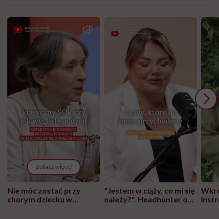
Zobacz więcej
Nie móc zostać przy
"Jestem w ciąży, co mi się
Wkró
chorym dziecku w
należy?". Headhunter o
Inst
szpitalu to tortura.
zmianie pokoleniowej u
atak
"Przeszkadzać w tym
kobiet w ciąży na rynku
wars