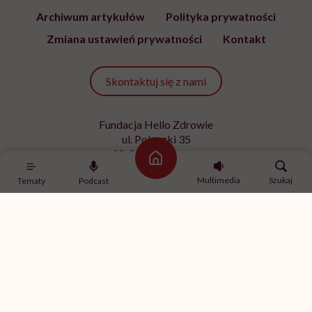
Archiwum artykułów
Polityka prywatności
Zmiana ustawień prywatności
Kontakt
Skontaktuj się z nami
Fundacja Hello Zdrowie
ul. Poleczki 35
02-822 Warszawa
Strona główna
NIP 9512613236
Multimedia
Szukaj
Tematy
Podcast
Kontakt z redakcją
redakcja@hellozdrowie.pl
Dołącz do naszej społeczności