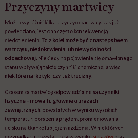
Przyczyny martwicy
może chyba tylko
pracy
eksp
głupota i brak
wyobraźni"
Można wyróżnić kilka przyczyn martwicy. Jak już
powiedziano, jest ona często konsekwencją
niedotlenienia.
To z kolei może być z następstwem
wstrząsu, niedokrwienia lub niewydolności
oddechowej.
Niekiedy na pojawienie się omawianego
stanu wpływają także czynniki chemiczne, a więc
niektóre narkotyki czy też trucizny
.
Czasem za martwicę odpowiedzialne są
czynniki
fizyczne
–
mowa tu głównie o urazach
zewnętrznych
, powstałych w wyniku wysokich
temperatur, porażenia prądem, promieniowania,
ucisku na tkankę lub jej zmiażdżenia. W niektórych
przypadkach powstaje ona w wyniku
siniaków
oraz