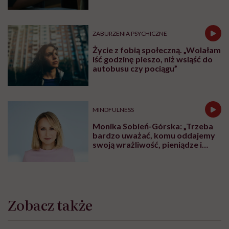
ZABURZENIA PSYCHICZNE
Życie z fobią społeczną. „Wolałam
iść godzinę pieszo, niż wsiąść do
autobusu czy pociągu”
MINDFULNESS
Monika Sobień-Górska: „Trzeba
bardzo uważać, komu oddajemy
swoją wrażliwość, pieniądze i
zaufanie”
Zobacz także