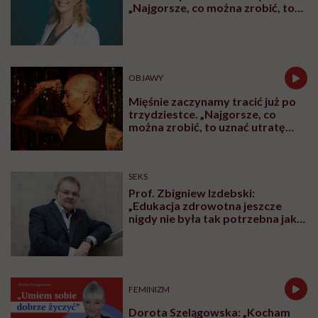
„Najgorsze, co można zrobić, to
leczyć modne hasło”
OBJAWY
Mięśnie zaczynamy tracić już po
trzydziestce. „Najgorsze, co
można zrobić, to uznać utratę
sprawności za nieunikniony
element starzenia”
SEKS
Prof. Zbigniew Izdebski:
„Edukacja zdrowotna jeszcze
nigdy nie była tak potrzebna jak
teraz, kiedy jest taki chaos
informacyjny”
FEMINIZM
Dorota Szelągowska: „Kocham