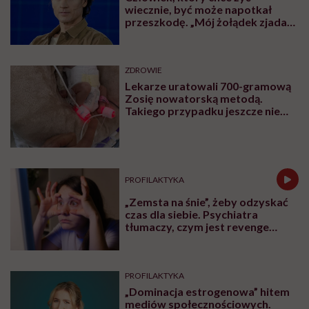
wiecznie, być może napotkał
przeszkodę. „Mój żołądek zjada
sam siebie”
ZDROWIE
Lekarze uratowali 700-gramową
Zosię nowatorską metodą.
Takiego przypadku jeszcze nie
było
PROFILAKTYKA
„Zemsta na śnie”, żeby odzyskać
czas dla siebie. Psychiatra
tłumaczy, czym jest revenge
bedtime procrastination
PROFILAKTYKA
„Dominacja estrogenowa” hitem
mediów społecznościowych.