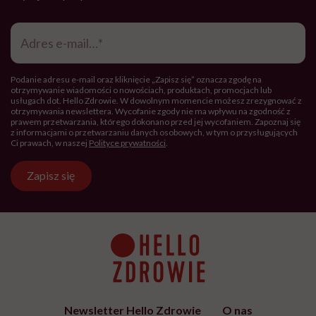
Adres
e-
mail
*
Podanie adresu e-mail oraz kliknięcie „Zapisz się” oznacza zgodę na
otrzymywanie wiadomości o nowościach, produktach, promocjach lub
usługach dot. Hello Zdrowie. W dowolnym momencie możesz zrezygnować z
otrzymywania newslettera. Wycofanie zgody nie ma wpływu na zgodność z
prawem przetwarzania, którego dokonano przed jej wycofaniem. Zapoznaj się
z informacjami o przetwarzaniu danych osobowych, w tym o przysługujących
Ci prawach, w naszej
Polityce prywatności
.
Zapisz się
Newsletter Hello Zdrowie
O nas