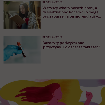
PROFILAKTYKA
Wszyscy wkoło porozbierani, a
ty siedzisz pod kocem? To mogą
być zaburzenia termoregulacji –
wynikające z choroby lub złych
nawyków
PROFILAKTYKA
Bazocyty podwyższone –
przyczyny. Co oznacza taki stan?