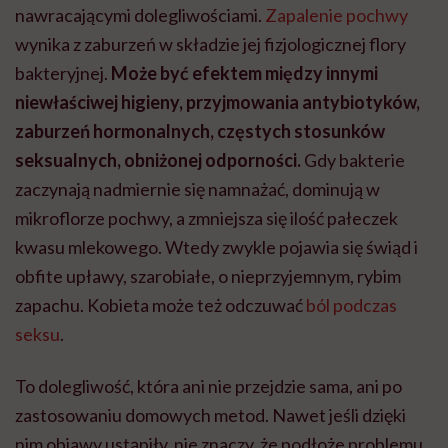
nawracającymi dolegliwościami.
Zapalenie pochwy
wynika z zaburzeń w składzie jej fizjologicznej flory
bakteryjnej.
Może być efektem między innymi
niewłaściwej higieny, przyjmowania antybiotyków,
zaburzeń hormonalnych, częstych stosunków
seksualnych, obniżonej odporności.
Gdy bakterie
zaczynają nadmiernie się namnażać, dominują w
mikroflorze pochwy, a zmniejsza się ilość pałeczek
kwasu mlekowego. Wtedy zwykle pojawia się świąd i
obfite upławy, szarobiałe, o nieprzyjemnym, rybim
zapachu. Kobieta może też odczuwać
ból podczas
seksu
.
To dolegliwość, która ani nie przejdzie sama, ani po
zastosowaniu domowych metod. Nawet jeśli dzięki
nim objawy ustąpiły, nie znaczy, że podłoże problemu