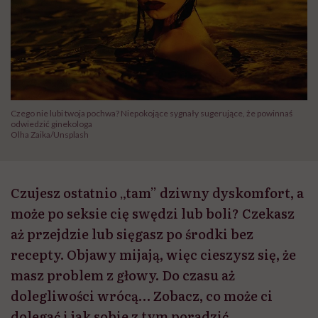
Czego nie lubi twoja pochwa? Niepokojące sygnały sugerujące, że powinnaś
odwiedzić ginekologa
Olha Zaika/Unsplash
Czujesz ostatnio „tam” dziwny dyskomfort, a
może po seksie cię swędzi lub boli? Czekasz
aż przejdzie lub sięgasz po środki bez
recepty. Objawy mijają, więc cieszysz się, że
masz problem z głowy. Do czasu aż
dolegliwości wrócą… Zobacz, co może ci
dolegać i jak sobie z tym poradzić.