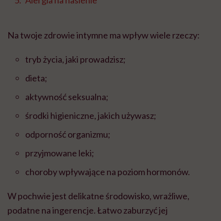
Alergia na nasienie
Na twoje zdrowie intymne ma wpływ wiele rzeczy:
tryb życia, jaki prowadzisz;
dieta;
aktywność seksualna;
środki higieniczne, jakich używasz;
odporność organizmu;
przyjmowane leki;
choroby wpływające na poziom hormonów.
W pochwie jest delikatne środowisko, wrażliwe,
podatne na ingerencje. Łatwo zaburzyć jej