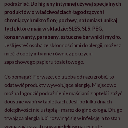
podrażniać.
Do higieny intymnej używaj specjalnych
produktów o właściwościach łagodzących i
chroniących mikroflorę pochwy, natomiast unikaj
tych, które mają w składzie: SLES, SLS, PEG,
konserwanty, parabeny, sztuczne barwniki i mydło
.
Jeśli jesteś osobą ze skłonnościami do alergii, możesz
mieć kłopoty intymne również po użyciu
zapachowego papieru toaletowego.
Co pomaga? Pierwsze, co trzeba od razu zrobić, to
odstawić produkty wywołujące alergię. Miejscowo
można łagodzić podrażnienie maściami z apteki i zażyć
doustnie wapń w tabletkach. Jeśli po kilku dniach
dolegliwości nie ustąpią – marsz do ginekologa. Długo
trwająca alergia lubi rozwinąć się w infekcję, a to stan
wymagający zastosowanie leków na receptę