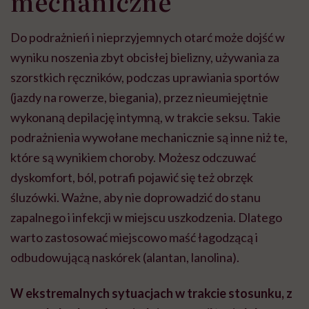
mechaniczne
Do podrażnień i nieprzyjemnych otarć może dojść w
wyniku noszenia zbyt obcisłej bielizny, używania za
szorstkich ręczników, podczas uprawiania sportów
(jazdy na rowerze, biegania), przez nieumiejętnie
wykonaną depilację intymną, w trakcie seksu. Takie
podrażnienia wywołane mechanicznie są inne niż te,
które są wynikiem choroby. Możesz odczuwać
dyskomfort, ból, potrafi pojawić się też obrzęk
śluzówki. Ważne, aby nie doprowadzić do stanu
zapalnego i infekcji w miejscu uszkodzenia. Dlatego
warto zastosować miejscowo maść łagodzącą i
odbudowującą naskórek (alantan, lanolina).
W ekstremalnych sytuacjach w trakcie stosunku, z