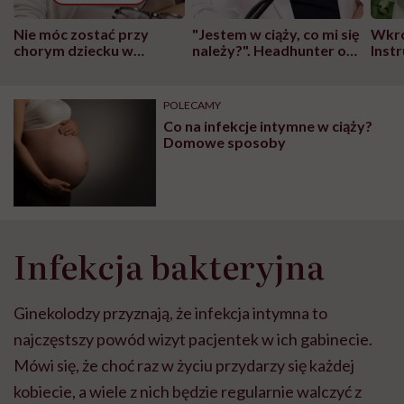
Nie móc zostać przy
"Jestem w ciąży, co mi się
Wkró
chorym dziecku w
należy?". Headhunter o
Inst
szpitalu to tortura.
zmianie pokoleniowej u
atak
"Przeszkadzać w tym
kobiet w ciąży na rynku
wars
może chyba tylko
pracy
eksp
POLECAMY
głupota i brak
Co na infekcje intymne w ciąży?
wyobraźni"
Domowe sposoby
Infekcja bakteryjna
Ginekolodzy przyznają, że infekcja intymna to
najczęstszy powód wizyt pacjentek w ich gabinecie.
Mówi się, że choć raz w życiu przydarzy się każdej
kobiecie, a wiele z nich będzie regularnie walczyć z