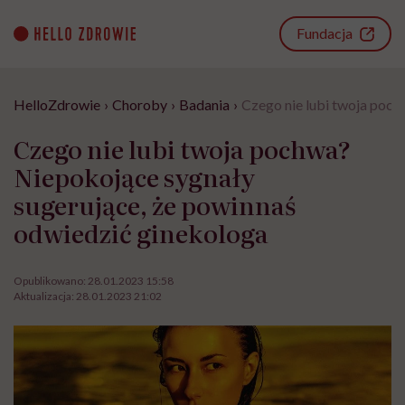
Go
to
Fundacja
content
HelloZdrowie
›
Choroby
›
Badania
›
Czego nie lubi twoja poch
Czego nie lubi twoja pochwa?
Niepokojące sygnały
sugerujące, że powinnaś
odwiedzić ginekologa
Opublikowano:
28.01.2023 15:58
Aktualizacja:
28.01.2023 21:02