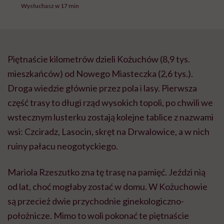
wsi: Czciradz, Lasocin, skręt na Drwalowice, a w nich
ruiny pałacu neogotyckiego.
Mariola Rzeszutko zna tę trasę na pamięć. Jeździ nią
od lat, choć mogłaby zostać w domu. W Kożuchowie
są przecież dwie przychodnie ginekologiczno-
położnicze. Mimo to woli pokonać te piętnaście
kilometrów.
– Do wizyt u doktora Hucki w Nowym Miasteczku
namówiła mnie mama, od dawna była jego pacjentką.
Wcześniej leczyłam się prywatnie w Nowej Soli.
Pomyślałam, że skoro pracuję zawodowo tyle lat i
odkładam składki, to dlaczego mam nie spróbować
leczenia na NFZ u sprawdzonego lekarza? I naprawdę
nie żałuję decyzji – opowiada Mariola.