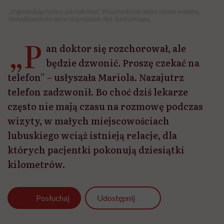
lubuskiego wciąż istnieją relacje, dla
których pacjentki pokonują dziesiątki
kilometrów.
Udostępnij
Posłuchaj
Wysłuchasz w 17 min
Piętnaście kilometrów dzieli Kożuchów (8,9 tys.
mieszkańców) od Nowego Miasteczka (2,6 tys.).
Droga wiedzie głównie przez pola i lasy. Pierwsza
część trasy to długi rząd wysokich topoli, po chwili we
wstecznym lusterku zostają kolejne tablice z nazwami