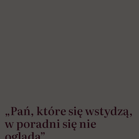
„Pań, które się wstydzą,
w poradni się nie
ogląda”
Oprócz poradni w Santoku dr Szymczak-Brych
prowadzi też gabinet w Gorzowie Wielkopolskim
(114,5 tys. mieszkańców, z czego 60,7 tys. kobiet) i
Złocieńcu (11,9 tys., w tym 6,2 tys. kobiet). Nie widzi
różnic między mieszkankami tych miejscowości. Panie,
które do niej przychodzą, mają takie same potrzeby.
Zadają te same pytania o zdrowie.