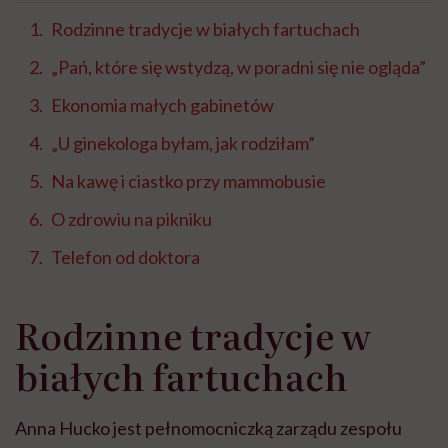
Telefon od doktora
Rodzinne tradycje w
białych fartuchach
Anna Hucko jest pełnomocniczką zarządu zespołu
poradni Ars Medica Bis z Nowej Soli. Za NZOZ-em stoi
spółka partnerska lekarzy z nowosolskiego szpitala,
ale to w dużej mierze rodzinne przedsięwzięcie.
Jednym z założycieli spółki jest tato pani Anny – Julian,
ginekolog, który przyjmuje pacjentki między innymi w
Nowym Miasteczku.
Swoje poradnie ginekologiczne prowadzą nie tylko w
Nowym Miasteczku, ale też czterech innych lubuskich