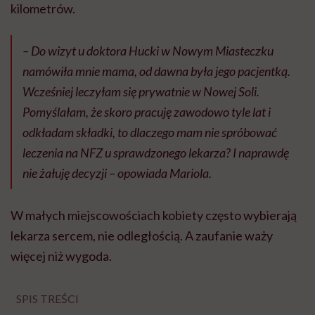
W małych miejscowościach kobiety często wybierają
lekarza sercem, nie odległością. A zaufanie waży
więcej niż wygoda.
SPIS TREŚCI
Rodzinne tradycje w białych fartuchach
„Pań, które się wstydzą, w poradni się nie ogląda”
Ekonomia małych gabinetów
„U ginekologa byłam, jak rodziłam”
Na kawę i ciastko przy mammobusie
O zdrowiu na pikniku