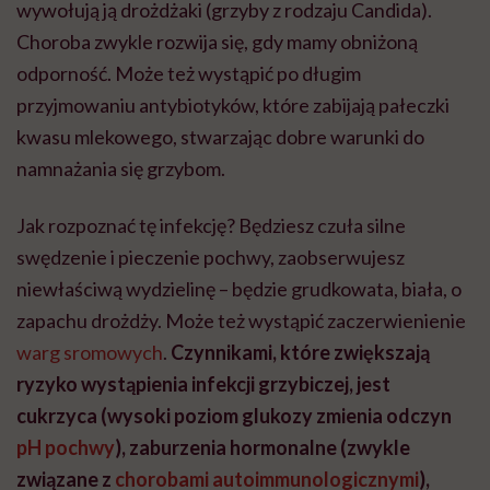
wywołują ją drożdżaki (grzyby z rodzaju Candida).
Choroba zwykle rozwija się, gdy mamy obniżoną
odporność. Może też wystąpić po długim
przyjmowaniu antybiotyków, które zabijają pałeczki
kwasu mlekowego, stwarzając dobre warunki do
namnażania się grzybom.
Jak rozpoznać tę infekcję? Będziesz czuła silne
swędzenie i pieczenie pochwy, zaobserwujesz
niewłaściwą wydzielinę – będzie grudkowata, biała, o
zapachu drożdży. Może też wystąpić zaczerwienienie
warg sromowych
.
Czynnikami, które zwiększają
ryzyko wystąpienia infekcji grzybiczej, jest
cukrzyca (wysoki poziom glukozy zmienia odczyn
pH pochwy
), zaburzenia hormonalne (zwykle
związane z
chorobami autoimmunologicznymi
),