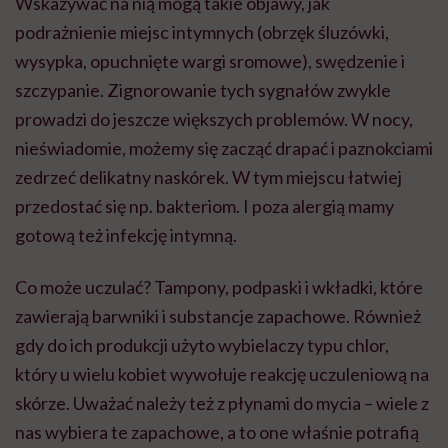
Wskazywać na nią mogą takie objawy, jak
podrażnienie miejsc intymnych (obrzęk śluzówki,
wysypka, opuchnięte wargi sromowe), swędzenie i
szczypanie. Zignorowanie tych sygnałów zwykle
prowadzi do jeszcze większych problemów. W nocy,
nieświadomie, możemy się zacząć drapać i paznokciami
zedrzeć delikatny naskórek. W tym miejscu łatwiej
przedostać się np. bakteriom. I poza alergią mamy
gotową też infekcję intymną.
Co może uczulać? Tampony, podpaski i wkładki, które
zawierają barwniki i substancje zapachowe. Również
gdy do ich produkcji użyto wybielaczy typu chlor,
który u wielu kobiet wywołuje reakcję uczuleniową na
skórze. Uważać należy też z płynami do mycia – wiele z
nas wybiera te zapachowe, a to one właśnie potrafią