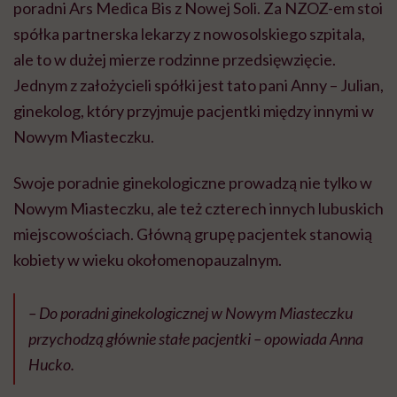
miejscowościach. Główną grupę pacjentek stanowią
kobiety w wieku okołomenopauzalnym.
– Do poradni ginekologicznej w Nowym Miasteczku
przychodzą głównie stałe pacjentki – opowiada Anna
Hucko.
W Nowym Miasteczku poradnia ginekologiczna
mieści się w praktyce lekarza rodzinnego. Jest osobny
gabinet dla ginekologa i położnej środowiskowo-
rodzinnej. Za miesiąc przychodnia przejdzie mały
remont: powstanie drugi gabinet z bezpośrednim
przejściem do położnej. Aby pacjentki czuły się
bardziej komfortowo.
Podobny obraz małej poradni można znaleźć w