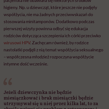
pacjentka nie obawiała się niektórych środków
higieny. Np. u dziewcząt, które jeszcze nie podjęły
współżycia, nie ma żadnych przeciwwskazań do
stosowania minitamponów. Dodatkowo podczas
pierwszej wizyty powinna odbyć się edukacja
rodziców dotycząca szczepienia ich córki przeciwko
wirusowi HPV
. Zachęcam również, by rodzice
nastolatki podjęli z nią temat współżycia seksualnego
– współczesna młodzież rozpoczyna współżycie
intymne dość wcześnie.
Jeżeli dziewczynka nie będzie
miesiączkować i brak miesiączki będzie
utrzymywał się u niej przez kilka lat, to za
chwilę pojawi się problem z osteoporozą i