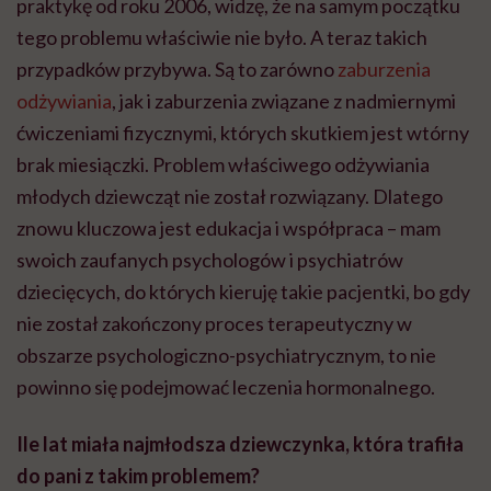
praktykę od roku 2006, widzę, że na samym początku
tego problemu właściwie nie było. A teraz takich
przypadków przybywa. Są to zarówno
zaburzenia
odżywiania
, jak i zaburzenia związane z nadmiernymi
ćwiczeniami fizycznymi, których skutkiem jest wtórny
brak miesiączki. Problem właściwego odżywiania
młodych dziewcząt nie został rozwiązany. Dlatego
znowu kluczowa jest edukacja i współpraca – mam
swoich zaufanych psychologów i psychiatrów
dziecięcych, do których kieruję takie pacjentki, bo gdy
nie został zakończony proces terapeutyczny w
obszarze psychologiczno-psychiatrycznym, to nie
powinno się podejmować leczenia hormonalnego.
Ile lat miała najmłodsza dziewczynka, która trafiła
do pani z takim problemem?