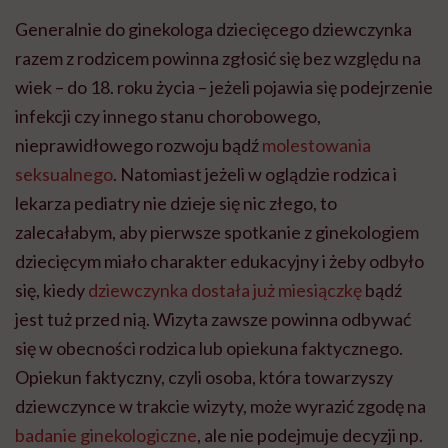
Generalnie do ginekologa dziecięcego dziewczynka
razem z rodzicem powinna zgłosić się bez względu na
wiek – do 18. roku życia – jeżeli pojawia się podejrzenie
infekcji czy innego stanu chorobowego,
nieprawidłowego rozwoju bądź
molestowania
seksualnego
. Natomiast jeżeli w oglądzie rodzica i
lekarza pediatry nie dzieje się nic złego, to
zalecałabym, aby pierwsze spotkanie z ginekologiem
dziecięcym miało charakter edukacyjny i żeby odbyło
się, kiedy
dziewczynka dostała już miesiączkę
bądź
jest tuż przed nią. Wizyta zawsze powinna odbywać
się w obecności rodzica lub opiekuna faktycznego.
Opiekun faktyczny, czyli osoba, która towarzyszy
dziewczynce w trakcie wizyty, może wyrazić zgodę na
badanie ginekologiczne
, ale nie podejmuje decyzji np.