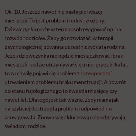
Ok. 10. Jeszcze nawet nie miała pierwszej
miesiączki.To jest problem trudny i złożony.
Dziewczynka może w ten sposób reagować np. na
rozwód rodziców. Żeby go rozwiązać, w terapii
psychologicznej powinna uczestniczyć cała rodzina.
Jeżeli dziewczynka nie będzie miesiączkować i brak
miesiączki będzie utrzymywał się u niej przez kilka lat,
to za chwilę pojawi się problem z
osteoporozą
i
utrwaleniem problemu braku menstruacji. A powrót
do stanu fizjologicznego to kwestia miesięcy czy
nawet lat. Dlatego jest tak ważne, żeby mama jak
najszybciej dostrzegła problem i odpowiednio
zareagowała. Znowu więc kluczową rolę odgrywają
świadomi rodzice.