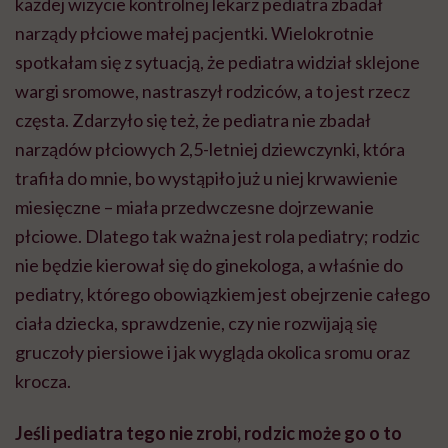
każdej wizycie kontrolnej lekarz pediatra zbadał
narządy płciowe małej pacjentki. Wielokrotnie
spotkałam się z sytuacją, że pediatra widział sklejone
wargi sromowe, nastraszył rodziców, a to jest rzecz
częsta. Zdarzyło się też, że pediatra nie zbadał
narządów płciowych 2,5-letniej dziewczynki, która
trafiła do mnie, bo wystąpiło już u niej krwawienie
miesięczne – miała przedwczesne dojrzewanie
płciowe. Dlatego tak ważna jest rola pediatry; rodzic
nie będzie kierował się do ginekologa, a właśnie do
pediatry, którego obowiązkiem jest obejrzenie całego
ciała dziecka, sprawdzenie, czy nie rozwijają się
gruczoły piersiowe i jak wygląda okolica sromu oraz
krocza.
Jeśli pediatra tego nie zrobi, rodzic może go o to