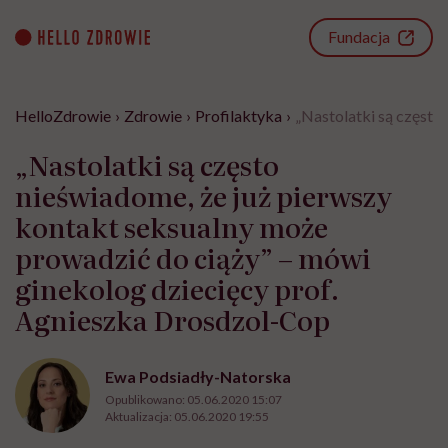
Go
to
Fundacja
content
HelloZdrowie
›
Zdrowie
›
Profilaktyka
›
„Nastolatki są często
„Nastolatki są często
nieświadome, że już pierwszy
kontakt seksualny może
prowadzić do ciąży” – mówi
ginekolog dziecięcy prof.
Agnieszka Drosdzol-Cop
Ewa Podsiadły-Natorska
Opublikowano:
05.06.2020 15:07
Aktualizacja:
05.06.2020 19:55