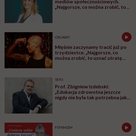
III poziom referencyjny
Świadczenia psychiatrycznej opieki zdrowotnej dla
dzieci i młodzieży są realizowane na trzech
poziomach.
I poziom referencyjny
Ośrodki Środowiskowej Opieki Psychologicznej i
Psychoterapeutycznej dla Dzieci i Młodzieży
W przypadku występowania niepokojących objawów
związanych z problemami psychicznymi możesz
skorzystać ze świadczeń w zakresie zespołu lub