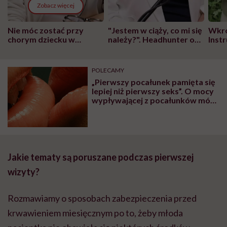
Zobacz więcej
Nie móc zostać przy
"Jestem w ciąży, co mi się
Wkró
chorym dziecku w
należy?". Headhunter o
Inst
szpitalu to tortura.
zmianie pokoleniowej u
atak
"Przeszkadzać w tym
kobiet w ciąży na rynku
wars
może chyba tylko
pracy
eksp
POLECAMY
głupota i brak
„Pierwszy pocałunek pamięta się
wyobraźni"
lepiej niż pierwszy seks”. O mocy
wypływającej z pocałunków mówi
psycholożka Monika Kotlarek
Jakie tematy są poruszane podczas pierwszej
wizyty?
Rozmawiamy o sposobach zabezpieczenia przed
krwawieniem miesięcznym po to, żeby młoda