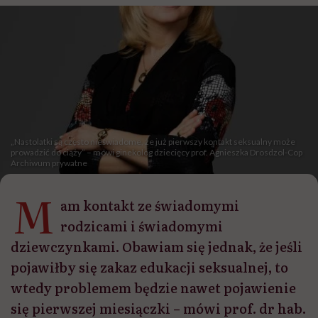
„Nastolatki są często nieświadome, że już pierwszy kontakt seksualny może
prowadzić do ciąży” – mówi ginekolog dziecięcy prof. Agnieszka Drosdzol-Cop
Archiwum prywatne
M
am kontakt ze świadomymi
rodzicami i świadomymi
dziewczynkami. Obawiam się jednak, że jeśli
pojawiłby się zakaz edukacji seksualnej, to
wtedy problemem będzie nawet pojawienie
się pierwszej miesiączki – mówi prof. dr hab.