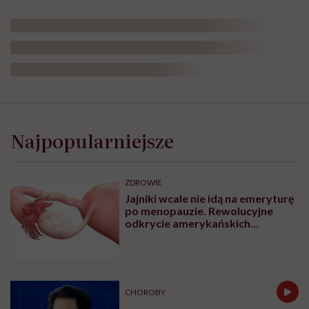
Fot. New Africa, AdobeStock
W naszej Krótkiej Instrukcji. O Atakach
Paniki możecie przeczytać, że w ramach
poziomów referencyjnych istnieje kilka
różnych rodzajów ośrodków i placówek, do