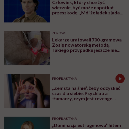
których dziecko lub nastolatek może zgłosić
się w przypadku trudności emocjonalnych,
lękowych czy kryzysu psychicznego. W tym
artykule zamieszczamy listę takich miejsc.
Udostępnij
Przeczytasz w 4 min
SPIS TREŚCI
I poziom referencyjny
II poziom referencyjny