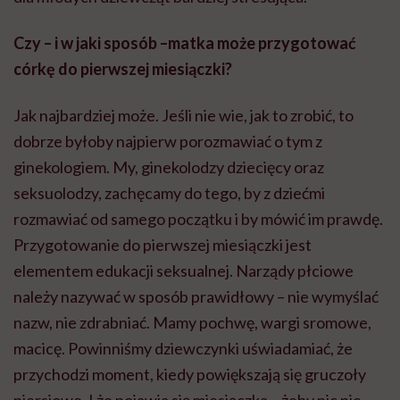
Czy – i w jaki sposób –matka może przygotować
córkę do pierwszej miesiączki?
Jak najbardziej może. Jeśli nie wie, jak to zrobić, to
dobrze byłoby najpierw porozmawiać o tym z
ginekologiem. My, ginekolodzy dziecięcy oraz
seksuolodzy, zachęcamy do tego, by z dziećmi
rozmawiać od samego początku i by mówić im prawdę.
Przygotowanie do pierwszej miesiączki jest
elementem edukacji seksualnej. Narządy płciowe
należy nazywać w sposób prawidłowy – nie wymyślać
nazw, nie zdrabniać. Mamy pochwę, wargi sromowe,
macicę. Powinniśmy dziewczynki uświadamiać, że
przychodzi moment, kiedy powiększają się gruczoły
piersiowe. I że pojawia się miesiączka – żeby nic nie