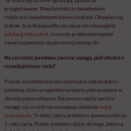
Te, które się do mnie zgłaszają, są dobrze
przygotowane. Mam kontakt ze świadomymi
rodzicami i świadomymi dziewczynkami. Obawiam się
jednak, że jeśli pojawiłby się zakaz szeroko pojętej
edukacji seksualnej
, to wtedy problemem będzie
nawet pojawienie się pierwszej miesiączki.
Na co rodzic powinien zwrócić uwagę, jeśli chodzi o
rozwój płciowy córki?
Przede wszystkim bardzo ważna jest rola pediatry i
położnej, która przyjeżdża na wizyty patronażowe w
okresie poporodowym. Na pewno należy zwrócić
uwagę, czy u córki nie występuje sklejenie
warg
sromowych
. To dość częsty problem u dziewczynek do
7. roku życia. Rodzic powinien dążyć do tego, żeby na