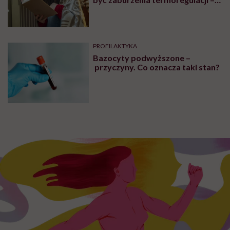
wynikające z choroby lub złych
nawyków
PROFILAKTYKA
Bazocyty podwyższone –
przyczyny. Co oznacza taki stan?