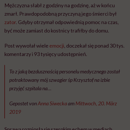
Mężczyzna słabł z godziny na godzinę, aż w końcu
zmarł. Prawdopodobną przyczyną jego śmierci był
zator
. Gdyby otrzymał odpowiednią pomoc na czas,
być może zamiast do kostnicy trafiłby do domu.
Post wywołał wiele
emocji
, doczekał się ponad 30 tys.
komentarzy i 93 tysięcy udostępnień.
To z jaką bezdusznością personelu medycznego został
potraktowany mój szwagier śp Krzysztof na izbie
przyjęć szpitala na…
Gepostet von
Anna Siwecka
am
Mittwoch, 20. März
2019
Sprawa rozniosła się szerokim echem w mediach,