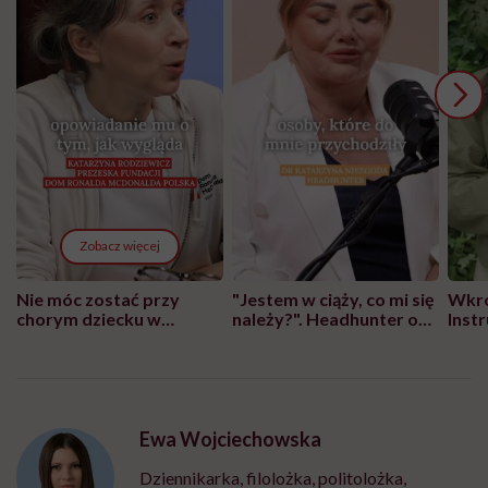
Zobacz więcej
Nie móc zostać przy
"Jestem w ciąży, co mi się
Wkró
chorym dziecku w
należy?". Headhunter o
Inst
szpitalu to tortura.
zmianie pokoleniowej u
atak
"Przeszkadzać w tym
kobiet w ciąży na rynku
wars
może chyba tylko
pracy
eksp
głupota i brak
wyobraźni"
Ewa Wojciechowska
Dziennikarka, filolożka, politolożka,