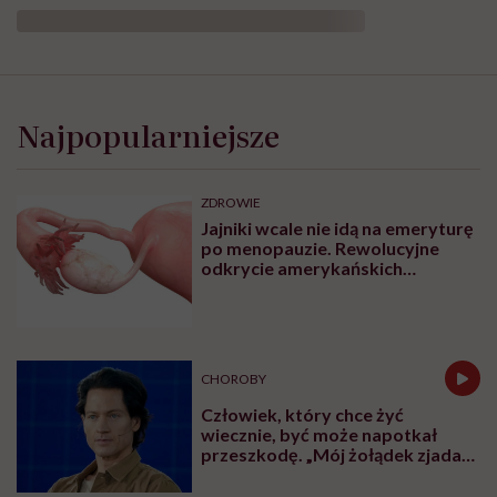
Najpopularniejsze
ZDROWIE
Jajniki wcale nie idą na emeryturę
po menopauzie. Rewolucyjne
odkrycie amerykańskich
naukowców
CHOROBY
Człowiek, który chce żyć
wiecznie, być może napotkał
przeszkodę. „Mój żołądek zjada
sam siebie”