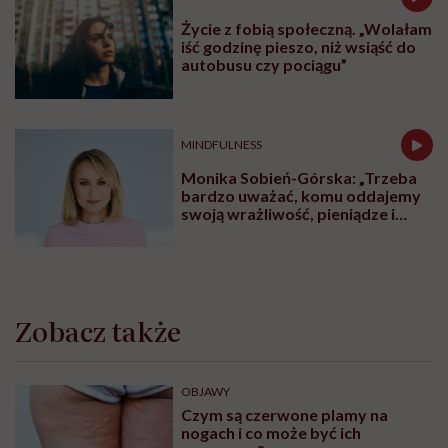
Życie z fobią społeczną. „Wolałam
iść godzinę pieszo, niż wsiąść do
autobusu czy pociągu”
MINDFULNESS
Monika Sobień-Górska: „Trzeba
bardzo uważać, komu oddajemy
swoją wrażliwość, pieniądze i
zaufanie”
Zobacz także
OBJAWY
Czym są czerwone plamy na
nogach i co może być ich