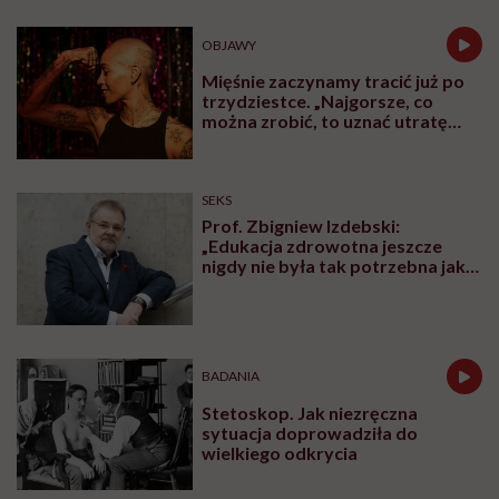
OBJAWY
Mięśnie zaczynamy tracić już po
trzydziestce. „Najgorsze, co
można zrobić, to uznać utratę
sprawności za nieunikniony
element starzenia”
SEKS
Prof. Zbigniew Izdebski:
„Edukacja zdrowotna jeszcze
nigdy nie była tak potrzebna jak
teraz, kiedy jest taki chaos
informacyjny”
BADANIA
Stetoskop. Jak niezręczna
sytuacja doprowadziła do
wielkiego odkrycia