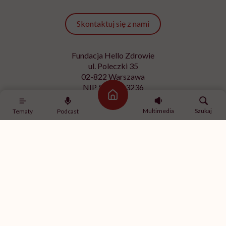
Skontaktuj się z nami
Fundacja Hello Zdrowie
ul. Poleczki 35
02-822 Warszawa
NIP 9512613236
Strona główna
Kontakt z redakcją
Multimedia
Szukaj
Tematy
Podcast
redakcja@hellozdrowie.pl
Dołącz do naszej społeczności
Właścicielem serwisu
HelloZdrowie
jest Fundacja należąca
do
USP Zdrowie sp. z o.o.
, które jest częścią
USP Group
.
Treści zawarte w serwisie HelloZdrowie mają charakter