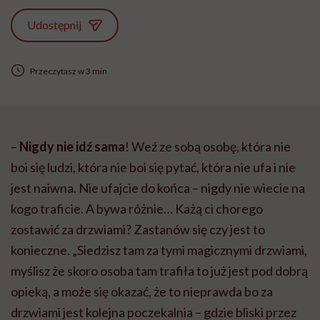
Udostępnij
Przeczytasz w 3 min
–
Nigdy nie idź sama
! Weź ze sobą osobę, która nie
boi się ludzi, która nie boi się pytać, która nie ufa i nie
jest naiwna. Nie ufajcie do końca – nigdy nie wiecie na
kogo traficie. A bywa różnie… Każą ci chorego
zostawić za drzwiami? Zastanów się czy jest to
konieczne. „Siedzisz tam za tymi magicznymi drzwiami,
myślisz że skoro osoba tam trafiła to już jest pod dobrą
opieką, a może się okazać, że to nieprawda bo za
drzwiami jest kolejna poczekalnia – gdzie bliski przez