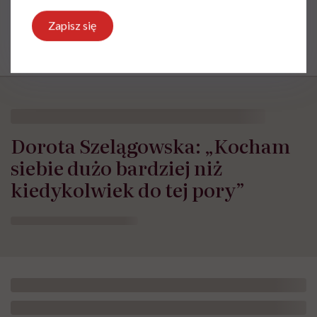
Zapisz się
Dorota Szelągowska: „Kocham
siebie dużo bardziej niż
kiedykolwiek do tej pory”