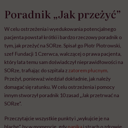
Poradnik „Jak przeżyć”
W celu ostrzeżenia i wyedukowania potencjalnego
pacjenta powstał krótki i bardzo rzeczowy poradnik o
tym, jak przeżyć na SORze. Spisał go Piotr Piotrowski,
szef Fundacji 1 Czerwca, walczącej o prawa pacjenta,
który lata temu sam doświadczył nieprawidłowości na
SORze, trafiając do szpitala z
zatorem płucnym
.
Przeżył, ponieważ wiedział dokładnie, jak należy
domagać się ratunku. W celu ostrzeżenia i pomocy
innym stworzył poradnik 10 zasad „Jak przetrwać na
SORze”.
Przeczytajcie wszystkie punkty i „wykujcie je na
blachę”, by w momencie, gdy
panika
i strach o zdrowie