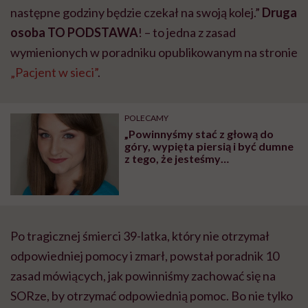
następne godziny będzie czekał na swoją kolej.”
Druga
osoba TO PODSTAWA
! – to jedna z zasad
wymienionych w poradniku opublikowanym na stronie
„Pacjent w sieci”
.
POLECAMY
„Powinnyśmy stać z głową do
góry, wypięta piersią i być dumne
z tego, że jesteśmy
pielęgniarkami”. Młoda
pielęgniarka o swojej pracy
Po tragicznej śmierci 39-latka, który nie otrzymał
odpowiedniej pomocy i zmarł, powstał poradnik 10
zasad mówiących, jak powinniśmy zachować się na
SORze, by otrzymać odpowiednią pomoc. Bo nie tylko