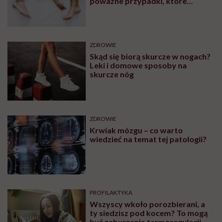
poważne przypadki, które
wymagały interwencji szpitalnej
ZDROWIE
Skąd się biorą skurcze w nogach?
Leki i domowe sposoby na
skurcze nóg
ZDROWIE
Krwiak mózgu – co warto
wiedzieć na temat tej patologii?
PROFILAKTYKA
Wszyscy wkoło porozbierani, a
ty siedzisz pod kocem? To mogą
być zaburzenia termoregulacji –