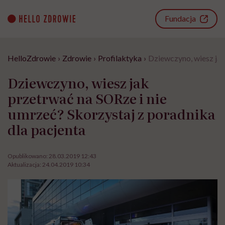
Go
to
Fundacja
content
HelloZdrowie
›
Zdrowie
›
Profilaktyka
›
Dziewczyno, wiesz jak
Dziewczyno, wiesz jak
przetrwać na SORze i nie
umrzeć? Skorzystaj z poradnika
dla pacjenta
Opublikowano:
28.03.2019 12:43
Aktualizacja:
24.04.2019 10:34