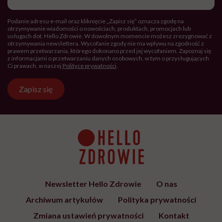
mail
Podanie adresu e-mail oraz kliknięcie „Zapisz się” oznacza zgodę na
otrzymywanie wiadomości o nowościach, produktach, promocjach lub
usługach dot. Hello Zdrowie. W dowolnym momencie możesz zrezygnować z
otrzymywania newslettera. Wycofanie zgody nie ma wpływu na zgodność z
prawem przetwarzania, którego dokonano przed jej wycofaniem. Zapoznaj się
z informacjami o przetwarzaniu danych osobowych, w tym o przysługujących
Ci prawach, w naszej
Polityce prywatności
.
Zapisz się
Newsletter Hello Zdrowie
O nas
Archiwum artykułów
Polityka prywatności
Zmiana ustawień prywatności
Kontakt