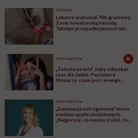
ZDROWIE
Lekarze uratowali 700-gramową
Zosię nowatorską metodą.
Takiego przypadku jeszcze nie
było
PROFILAKTYKA
„Zemsta na śnie”, żeby odzyskać
czas dla siebie. Psychiatra
tłumaczy, czym jest revenge
bedtime procrastination
PROFILAKTYKA
„Dominacja estrogenowa” hitem
mediów społecznościowych.
„Najgorsze, co można zrobić, to
leczyć modne hasło”