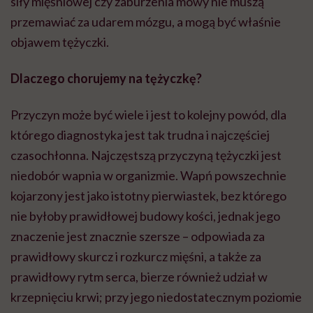
siły mięśniowej czy zaburzenia mowy nie muszą
przemawiać za udarem mózgu, a mogą być właśnie
objawem tężyczki.
Dlaczego chorujemy na tężyczkę?
Przyczyn może być wiele i jest to kolejny powód, dla
którego diagnostyka jest tak trudna i najczęściej
czasochłonna. Najczęstszą przyczyną tężyczki jest
niedobór wapnia w organizmie. Wapń powszechnie
kojarzony jest jako istotny pierwiastek, bez którego
nie byłoby prawidłowej budowy kości, jednak jego
znaczenie jest znacznie szersze – odpowiada za
prawidłowy skurcz i rozkurcz mięśni, a także za
prawidłowy rytm serca, bierze również udział w
krzepnięciu krwi; przy jego niedostatecznym poziomie