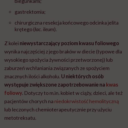
biegunkami;
gastrektomia;
chirurgiczna resekcja końcowego odcinka jelita
krętego (
łac. ileum
).
Z kolei
niewystarczający poziom kwasu foliowego
wynika najczęściej z jego braków w diecie (typowe dla
wysokiego spożycia żywności przetworzonej) lub
zaburzeń wchłaniania związanych ze spożyciem
znacznych ilości alkoholu.
U niektórych osób
występuje zwiększone zapotrzebowanie na
kwas
foliowy
.
Dotyczy to m.in. kobiet w ciąży, dzieci, ale też
pacjentów chorych na
niedokrwistość hemolityczną
lub leczonych chemioterapeutycznie przy użyciu
metotreksatu.