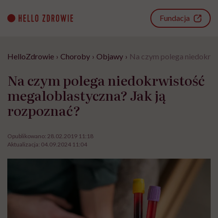
Go
to
Fundacja
content
HelloZdrowie
›
Choroby
›
Objawy
›
Na czym polega niedokrwi
Na czym polega niedokrwistość
megaloblastyczna? Jak ją
rozpoznać?
Opublikowano:
28.02.2019 11:18
Aktualizacja:
04.09.2024 11:04