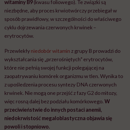
witaminy B9
(kwasu foliowego). Te związki są
niezbędne, aby proces krwiotwórczy przebiegał w
sposób prawidłowy, w szczególności do właściwego
cyklu dojrzewania czerwonych krwinek –
erytrocytów.
Przewlekły
niedobór witamin
z grupy B prowadzi do
wykształcania się „przerośniętych” erytrocytów,
które nie pełnią swojej funkcji polegającej na
zaopatrywaniu komórek organizmu w tlen. Wynika to
z upośledzenia procesu syntezy DNA czerwonych
krwinek. Nie mogą one przejść z fazy G2 do mitozy,
więc rosną dalej bez podziału komórkowego.
W
przeciwieństwie do innych postaci anemii,
niedokrwistość megaloblastyczna objawia się
powoli i stopniowo.