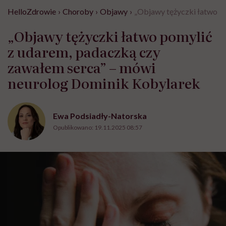
HelloZdrowie
›
Choroby
›
Objawy
›
„Objawy tężyczki łatwo p
„Objawy tężyczki łatwo pomylić
z udarem, padaczką czy
zawałem serca” – mówi
neurolog Dominik Kobylarek
Ewa Podsiadły-Natorska
Opublikowano:
19.11.2025 08:57