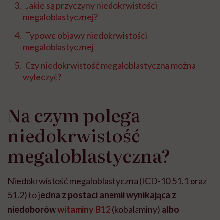
Jakie są przyczyny niedokrwistości
megaloblastycznej?
Typowe objawy niedokrwistości
megaloblastycznej
Czy niedokrwistość megaloblastyczną można
wyleczyć?
Na czym polega
niedokrwistość
megaloblastyczna?
Niedokrwistość megaloblastyczna (ICD-10 51.1 oraz
51.2) to j
edna z postaci anemii wynikająca z
niedoborów
witaminy B12
(kobalaminy)
albo