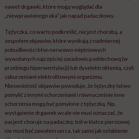
nawet drgawki, które mogą wyglądać dla
„niewprawionego oka” jak napad padaczkowy.
Tężyczka, co warto podkreślić, nie jest chorobą, a
zespołem objawów, które wynikają z nadmiernej
pobudliwości błon nerwowo-mięśniowych
wywołanych najczęściej zasadowicą oddechową (w
przebiegu hiperwentylacji) lub dyselektrolitemią, czyli
zaburzeniami elektrolitowymi organizmu.
Nieswoistość objawów powoduje, że tężyczkę łatwo
pomylić z innymi schorzeniami i równocześnie inne
schorzenia mogą być pomylone z tężyczką. Np.
wystąpienie drgawek wcale nie musi oznaczać, że
pacjent choruje na padaczkę, ból w klatce piersiowej
nie musi być zawałem serca, tak samo jak osłabienie