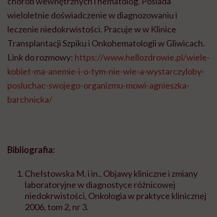
chorób wewnętrznych i hematolog. Posiada
wieloletnie doświadczenie w diagnozowaniu i
leczenie niedokrwistości. Pracuje w w Klinice
Transplantacji Szpiku i Onkohematologii w Gliwicach.
Link do rozmowy:
https://www.hellozdrowie.pl/wiele-
kobiet-ma-anemie-i-o-tym-nie-wie-a-wystarczyloby-
posluchac-swojego-organizmu-mowi-agnieszka-
barchnicka/
Bibliografia:
Chełstowska M. i in., Objawy kliniczne i zmiany
laboratoryjne w diagnostyce różnicowej
niedokrwistości, Onkologia w praktyce klinicznej
2006, tom 2, nr 3.