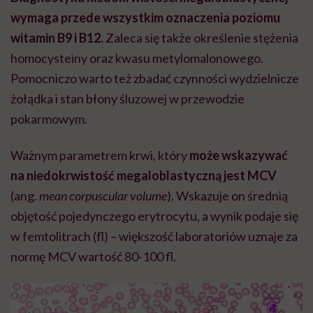
wymaga przede wszystkim oznaczenia poziomu
witamin B9 i B12.
Zaleca się także określenie stężenia
homocysteiny oraz kwasu metylomalonowego.
Pomocniczo warto też zbadać czynności wydzielnicze
żołądka i stan błony śluzowej w przewodzie
pokarmowym.
Ważnym parametrem krwi, który
może wskazywać
na niedokrwistość megaloblastyczną jest MCV
(ang.
mean corpuscular volume
). Wskazuje on średnią
objętość pojedynczego erytrocytu, a wynik podaje się
w femtolitrach (fl) – większość laboratoriów uznaje za
normę MCV wartość 80-100 fl.