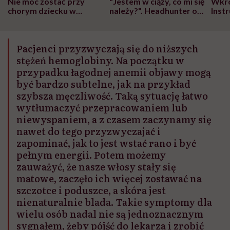
Nie móc zostać przy
"Jestem w ciąży, co mi się
Wkró
chorym dziecku w
należy?". Headhunter o
Inst
szpitalu to tortura.
zmianie pokoleniowej u
atak
"Przeszkadzać w tym
kobiet w ciąży na rynku
wars
może chyba tylko
pracy
eksp
Pacjenci przyzwyczają się do niższych
głupota i brak
wyobraźni"
stężeń hemoglobiny. Na początku w
przypadku łagodnej anemii objawy mogą
być bardzo subtelne, jak na przykład
szybsza męczliwość. Taką sytuację łatwo
wytłumaczyć przepracowaniem lub
niewyspaniem, a z czasem zaczynamy się
nawet do tego przyzwyczajać i
zapominać, jak to jest wstać rano i być
pełnym energii. Potem możemy
zauważyć, że nasze włosy stały się
matowe, zaczęło ich więcej zostawać na
szczotce i poduszce, a skóra jest
nienaturalnie blada. Takie symptomy dla
wielu osób nadal nie są jednoznacznym
sygnałem, żeby pójść do lekarza i zrobić