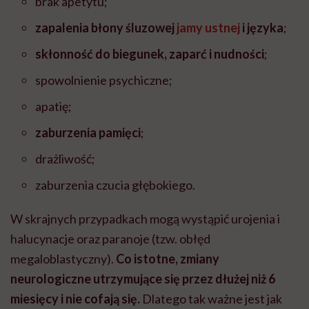
brak apetytu;
zapalenia błony śluzowej
jamy ustnej
i języka
;
skłonność do biegunek, zaparć i nudności
;
spowolnienie psychiczne;
apatię;
zaburzenia pamięci
;
drażliwość;
zaburzenia czucia głębokiego.
W skrajnych przypadkach mogą wystąpić urojenia i
halucynacje oraz paranoje (tzw. obłęd
megaloblastyczny).
Co istotne, zmiany
neurologiczne utrzymujące się przez dłużej niż 6
miesięcy i nie cofają się.
Dlatego tak ważne jest jak