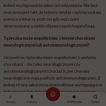
kobiet występowania zaburzeń odżywiania. Nie bez
znaczenia jest fakt, że kobiety zwykle częściej szukają
pomocy u lekarza, podczas gdy mężczyźni
obserwowane u siebie objawy często bagatelizują.
Tężyczka może współistnieć z innymi chorobami
neurologicznymi lub autoimmunologicznymi?
Oczywiście, tężyczka może współistnieć z wieloma
chorobami – nie tylko neurologicznymi czy
autoimmunologicznymi (chociaż liczne choroby
neurologiczne mają podłoże autoimmunologiczne). Z
jednej strony zaburzenia elektrolitowe występujące w
tężyczce nasilają dolegliwości towarzyszące innym
Strona główna
chorobom. Z drugiej strony choroby neurologiczne i
Multimedia
Szukaj
Tematy
Podcast
autoimmunologiczne mogą stać za wystąpieniem