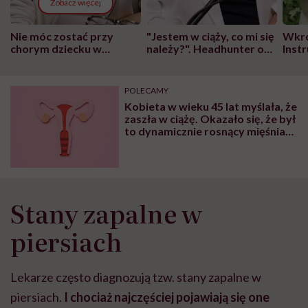
Zobacz więcej
Nie móc zostać przy
"Jestem w ciąży, co mi się
Wkró
chorym dziecku w
należy?". Headhunter o
Inst
szpitalu to tortura.
zmianie pokoleniowej u
atak
"Przeszkadzać w tym
kobiet w ciąży na rynku
wars
może chyba tylko
pracy
eksp
POLECAMY
głupota i brak
Kobieta w wieku 45 lat myślała, że
wyobraźni"
zaszła w ciążę. Okazało się, że był
to dynamicznie rosnący mięśniak
macicy
Stany zapalne w
piersiach
Lekarze często diagnozują tzw. stany zapalne w
piersiach.
I chociaż najczęściej pojawiają się one