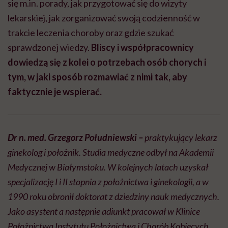
się m.in. porady, jak przygotować się do wizyty
lekarskiej, jak zorganizować swoją codzienność w
trakcie leczenia choroby oraz gdzie szukać
sprawdzonej wiedzy.
Bliscy i współpracownicy
dowiedzą się z kolei o potrzebach osób chorych i
tym, w jaki sposób rozmawiać z nimi tak, aby
faktycznie je wspierać.
Dr n. med. Grzegorz Południewski –
praktykujący lekarz
ginekolog i położnik. Studia medyczne odbył na Akademii
Medycznej w Białymstoku. W kolejnych latach uzyskał
specjalizację I i II stopnia z położnictwa i ginekologii, a w
1990 roku obronił doktorat z dziedziny nauk medycznych.
Jako asystent a następnie adiunkt pracował w Klinice
Położnictwa Instytutu Położnictwa i Chorób Kobiecych