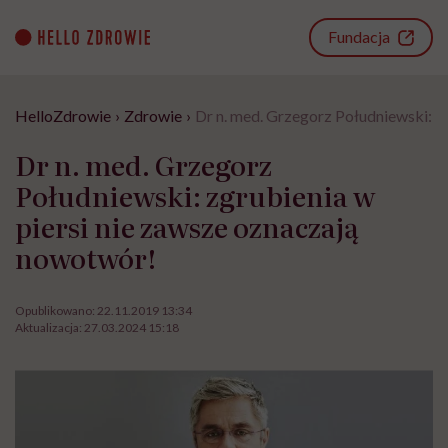
Go
to
Fundacja
content
HelloZdrowie
›
Zdrowie
›
Dr n. med. Grzegorz Południewski: z
Dr n. med. Grzegorz
Południewski: zgrubienia w
piersi nie zawsze oznaczają
nowotwór!
Opublikowano:
22.11.2019 13:34
Aktualizacja:
27.03.2024 15:18