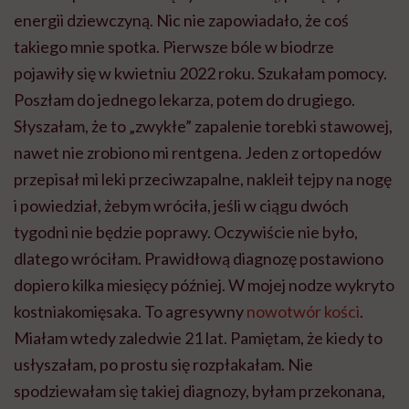
energii dziewczyną. Nic nie zapowiadało, że coś
takiego mnie spotka. Pierwsze bóle w biodrze
pojawiły się w kwietniu 2022 roku. Szukałam pomocy.
Poszłam do jednego lekarza, potem do drugiego.
Słyszałam, że to „zwykłe” zapalenie torebki stawowej,
nawet nie zrobiono mi rentgena. Jeden z ortopedów
przepisał mi leki przeciwzapalne, nakleił tejpy na nogę
i powiedział, żebym wróciła, jeśli w ciągu dwóch
tygodni nie będzie poprawy. Oczywiście nie było,
dlatego wróciłam. Prawidłową diagnozę postawiono
dopiero kilka miesięcy później. W mojej nodze wykryto
kostniakomięsaka. To agresywny
nowotwór kości
.
Miałam wtedy zaledwie 21 lat. Pamiętam, że kiedy to
usłyszałam, po prostu się rozpłakałam. Nie
spodziewałam się takiej diagnozy, byłam przekonana,