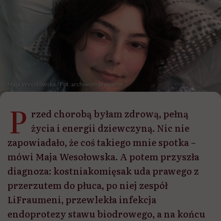
Maja Wesołowska / Fot. archiwum prywatne
P
rzed chorobą byłam zdrową, pełną
życia i energii dziewczyną. Nic nie
zapowiadało, że coś takiego mnie spotka –
mówi Maja Wesołowska. A potem przyszła
diagnoza: kostniakomięsak uda prawego z
przerzutem do płuca, po niej zespół
LiFraumeni, przewlekła infekcja
endoprotezy stawu biodrowego, a na końcu