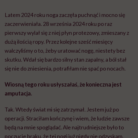
Latem 2024 roku noga zaczęła puchnąć i mocno się
zaczerwieniała. 28 września 2024 roku po raz
pierwszy wylał się z niej płyn protezowy, zmieszany z
dużą ilością ropy. Przez kolejne sześć miesięcy
walczyliśmy o to, żeby uratować nogę, niestety bez
skutku. Wdał się bardzo silny stan zapalny, a ból stał
się nie do zniesienia, potrafiłam nie spać po nocach.
Wiosną tego roku usłyszałaś, że konieczna jest
amputacja.
Tak. Wtedy świat mi się zatrzymał. Jestem już po
operacji. Straciłam kończynę i wiem, że ludzie zawsze
będą na mnie spoglądać. Ale najtrudniejsze było to
poczucie braku, że tej nogi już nigdy nie odzyskam.