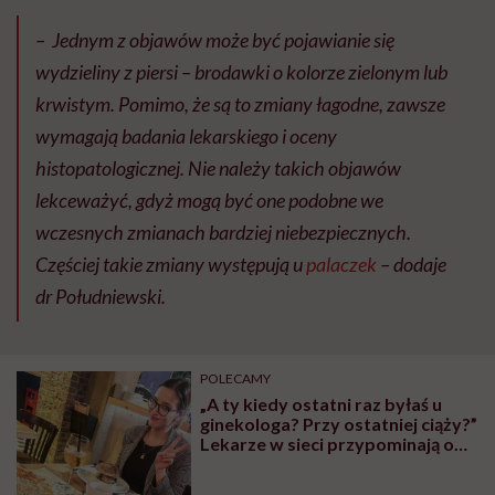
– Jednym z objawów może być pojawianie się
wydzieliny z piersi – brodawki o kolorze zielonym lub
krwistym. Pomimo, że są to zmiany łagodne, zawsze
wymagają badania lekarskiego i oceny
histopatologicznej. Nie należy takich objawów
lekceważyć, gdyż mogą być one podobne we
wczesnych zmianach bardziej niebezpiecznych.
Częściej takie zmiany występują u
palaczek
– dodaje
dr Południewski.
POLECAMY
„A ty kiedy ostatni raz byłaś u
ginekologa? Przy ostatniej ciąży?”
Lekarze w sieci przypominają o
badaniach profilaktycznych