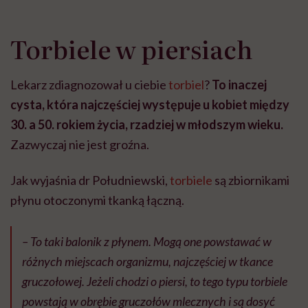
Torbiele w piersiach
Lekarz zdiagnozował u ciebie
torbiel
?
To inaczej
cysta, która najczęściej występuje u kobiet między
30. a 50. rokiem życia, rzadziej w młodszym wieku.
Zazwyczaj nie jest groźna.
Jak wyjaśnia dr Południewski,
torbiele
są zbiornikami
płynu otoczonymi tkanką łączną.
– To taki balonik z płynem. Mogą one powstawać w
różnych miejscach organizmu, najczęściej w tkance
gruczołowej. Jeżeli chodzi o piersi, to tego typu torbiele
powstają w obrębie gruczołów mlecznych i są dosyć