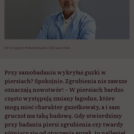
Dr Grzegorz Południewski / Zdrowa ONA
Przy samobadaniu wykryłaś guzki w
piersiach? Spokojnie. Zgrubienia nie zawsze
oznaczają nowotwór! – W piersiach bardzo
często występują zmiany łagodne, które
mogą mieć charakter guzełkowaty, a i sam
gruczoł ma taką budowę. Gdy stwierdzimy
przy badaniu piersi zgrubienia czy twardy
różniący się od otoczenia guzek, to najlepiej