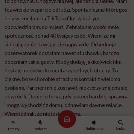
to ponownie. Chcę żyć dla niej, ale też dla siebie. Mam
też wielkie wsparcie od ludzi. Spontanicznie któregoś
dnia wrzuciłam na TikToka film, w którym
opowiedziałam, co mi jest. Zebrała się wokół mnie
społeczność ponad 40 tysięcy osób. Wiem, że mi
kibicują, czuję to wsparcie naprawdę. Od jednej z
obserwatorek dostałam nawet słuchawki, bardzo
doceniam takie gesty. Kiedy dodaję jakikolwiek film,
dostaję mnóstwo komentarzy pełnych otuchy. To
piękne, bo w chorobie straciłam kontakt z wieloma
osobami. Partner mnie zostawił, niektórzy znajomi się
odwrócili. Dopiero teraz, gdy jestem bardziej sprawna
i mogę wychodzić z domu, odnawiam dawne relacje.
Wiem jednak, że nie jestem sama.
Strona główna
Multimedia
Szukaj
Tematy
Podcast
POLECAMY