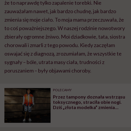
że to naprawdę tylko zapalenie torebki. Nie
zauważałam nawet, jak bardzo chudnę, jak bardzo
zmienia się moje ciało. To moja mama przeczuwała, że
to coś poważniejszego. W naszej rodzinie nowotwory
zbierały ogromne żniwo. Moi dziadkowie, tata, siostra
chorowali i zmarli z tego powodu. Kiedy zaczęłam
oswajać się z diagnozą, zrozumiałam, że wszystkie te
sygnały – bóle, utrata masy ciała, trudności z
poruszaniem – były objawami choroby.
POLECAMY
Przez tampony doznała wstrząsu
toksycznego, straciła obie nogi.
Dziś „złota modelka” zmienia
świat mody