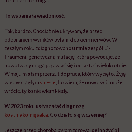
mnie ogromna ulga.
To wspaniała wiadomość.
Tak, bardzo. Chociaż nie ukrywam, że przed
odebraniem wyników byłam kłębkiem nerwów. W
zeszłym roku zdiagnozowano u mnie zespół Li-
Fraumeni, genetyczną mutację, która powoduje, że
nowotwory mogą pojawiać się i odrastać wielokrotnie.
W maju miałam przerzut do płuca, który wycięto. Żyję
więc w ciągłym
stresie
, bo wiem, że nowotwór może
wrócić, tylko nie wiem kiedy.
W 2023 roku usłyszałaś diagnozę
kostniakomięsaka
. Co działo się wcześniej?
Jeszcze przed chorobą byłam zdrową, pełną życia i