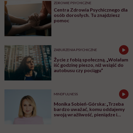
ZDROWIE PSYCHICZNE
Centra Zdrowia Psychicznego dla
osób dorosłych. Tu znajdziesz
pomoc
ZABURZENIA PSYCHICZNE
Życie z fobią społeczną. „Wolałam
iść godzinę pieszo, niż wsiąść do
autobusu czy pociągu”
MINDFULNESS
Monika Sobień-Górska: „Trzeba
bardzo uważać, komu oddajemy
swoją wrażliwość, pieniądze i
zaufanie”