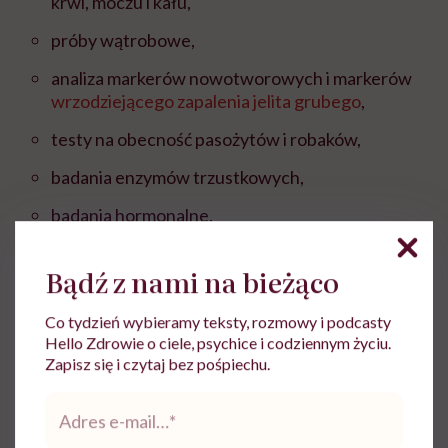
krwi, moczu i kału,
próby wątrobowe,
analiza markerów nowotworowych i markerów
wrzodziejącego zapalenia jelita grubego
,
testy na obecność pasożytów i robaków,
badania enzymów trzustkowych,
badania hormonalne.
Bądź z nami na bieżąco
Leczenie chorób układu
Co tydzień wybieramy teksty, rozmowy i podcasty
pokarmowego
Hello Zdrowie o ciele, psychice i codziennym życiu.
Zapisz się i czytaj bez pośpiechu.
Leczenie chorób narządów przewodu pokarmowego
Adres
e-
opiera się np. na terapii farmakologicznej z
mail
*