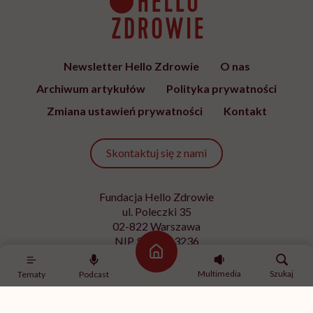
Newsletter Hello Zdrowie
O nas
Archiwum artykułów
Polityka prywatności
Zmiana ustawień prywatności
Kontakt
Skontaktuj się z nami
Fundacja Hello Zdrowie
ul. Poleczki 35
02-822 Warszawa
NIP 9512613236
Strona główna
Kontakt z redakcją
Multimedia
Szukaj
Tematy
Podcast
redakcja@hellozdrowie.pl