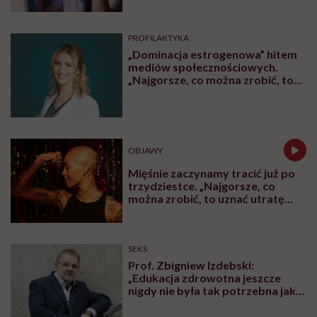
bedtime procrastination
PROFILAKTYKA
„Dominacja estrogenowa” hitem
mediów społecznościowych.
„Najgorsze, co można zrobić, to
leczyć modne hasło”
OBJAWY
Mięśnie zaczynamy tracić już po
trzydziestce. „Najgorsze, co
można zrobić, to uznać utratę
sprawności za nieunikniony
element starzenia”
SEKS
Prof. Zbigniew Izdebski:
„Edukacja zdrowotna jeszcze
nigdy nie była tak potrzebna jak
teraz, kiedy jest taki chaos
informacyjny”