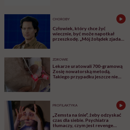
CHOROBY
Człowiek, który chce żyć
wiecznie, być może napotkał
przeszkodę. „Mój żołądek zjada
sam siebie”
ZDROWIE
Lekarze uratowali 700-gramową
Zosię nowatorską metodą.
Takiego przypadku jeszcze nie
było
PROFILAKTYKA
„Zemsta na śnie”, żeby odzyskać
czas dla siebie. Psychiatra
tłumaczy, czym jest revenge