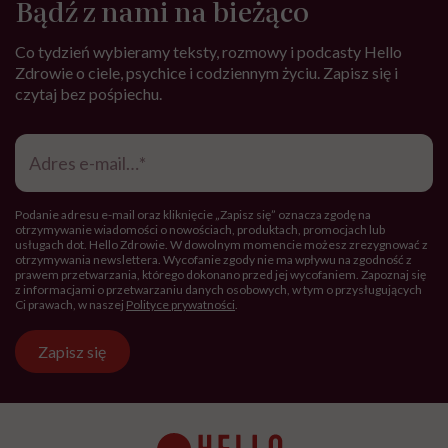
Bądź z nami na bieżąco
Co tydzień wybieramy teksty, rozmowy i podcasty Hello
Zdrowie o ciele, psychice i codziennym życiu. Zapisz się i
czytaj bez pośpiechu.
Adres
e-
mail
*
Podanie adresu e-mail oraz kliknięcie „Zapisz się” oznacza zgodę na
otrzymywanie wiadomości o nowościach, produktach, promocjach lub
usługach dot. Hello Zdrowie. W dowolnym momencie możesz zrezygnować z
otrzymywania newslettera. Wycofanie zgody nie ma wpływu na zgodność z
prawem przetwarzania, którego dokonano przed jej wycofaniem. Zapoznaj się
z informacjami o przetwarzaniu danych osobowych, w tym o przysługujących
Ci prawach, w naszej
Polityce prywatności
.
Zapisz się