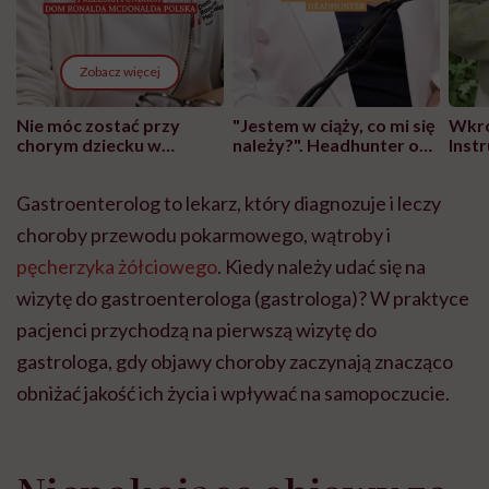
Zobacz więcej
Nie móc zostać przy
"Jestem w ciąży, co mi się
Wkró
chorym dziecku w
należy?". Headhunter o
Inst
szpitalu to tortura.
zmianie pokoleniowej u
atak
"Przeszkadzać w tym
kobiet w ciąży na rynku
wars
Gastroenterolog to lekarz, który diagnozuje i leczy
może chyba tylko
pracy
eksp
głupota i brak
choroby przewodu pokarmowego, wątroby i
wyobraźni"
pęcherzyka żółciowego
. Kiedy należy udać się na
wizytę do gastroenterologa (gastrologa)? W praktyce
pacjenci przychodzą na pierwszą wizytę do
gastrologa, gdy objawy choroby zaczynają znacząco
obniżać jakość ich życia i wpływać na samopoczucie.