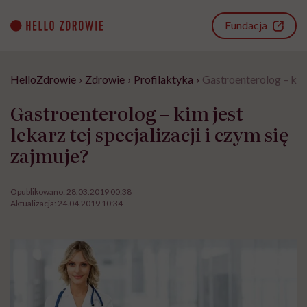
Go
to
Fundacja
content
HelloZdrowie
›
Zdrowie
›
Profilaktyka
›
Gastroenterolog – kim j
Gastroenterolog – kim jest
lekarz tej specjalizacji i czym się
zajmuje?
Opublikowano:
28.03.2019 00:38
Aktualizacja:
24.04.2019 10:34