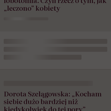
lobotomia. Czyli rzecz o tym, jak
„leczono” kobiety
Dorota Szelągowska: „Kocham
siebie dużo bardziej niż
kiedykolwiek do tej pory”