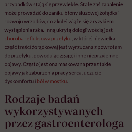
przypadków stają się przewlekłe. Stałe zaś zapalenie
może prowadzić do zaniku błony śluzowej żołądka i
rozwoju wrzodów, co z kolei wiąże się z ryzykiem
wystąpienia raka. Inną ukrytą dolegliwością jest
choroba refluksowa przełyku
, w której niewielka
część treści żołądkowej jest wyrzucana z powrotem
do przełyku, powodując zgagę i inne nieprzyjemne
objawy. Często jest ona maskowana przez takie
objawy jak zaburzenia pracy serca, uczucie
dyskomfortu i
ból w mostku
.
Rodzaje badań
wykorzystywanych
przez gastroenterologa