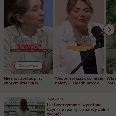
Zobacz więcej
Nie móc zostać przy
"Jestem w ciąży, co mi się
Wkró
chorym dziecku w
należy?". Headhunter o
Inst
szpitalu to tortura.
zmianie pokoleniowej u
atak
"Przeszkadzać w tym
kobiet w ciąży na rynku
wars
może chyba tylko
pracy
eksp
POLECAMY
głupota i brak
Leki wstrzymane i wycofane.
wyobraźni"
Czym się różnią i co należy z nimi
zrobić?