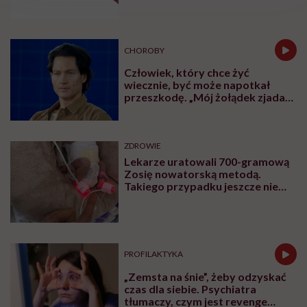
CHOROBY
Człowiek, który chce żyć
wiecznie, być może napotkał
przeszkodę. „Mój żołądek zjada
sam siebie”
ZDROWIE
Lekarze uratowali 700-gramową
Zosię nowatorską metodą.
Takiego przypadku jeszcze nie
było
PROFILAKTYKA
„Zemsta na śnie”, żeby odzyskać
czas dla siebie. Psychiatra
tłumaczy, czym jest revenge