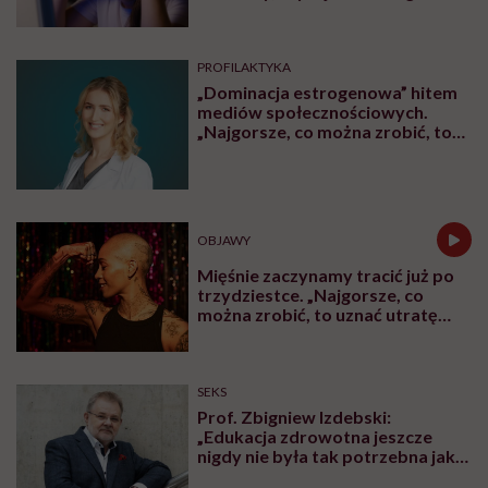
bedtime procrastination
PROFILAKTYKA
„Dominacja estrogenowa” hitem
mediów społecznościowych.
„Najgorsze, co można zrobić, to
leczyć modne hasło”
OBJAWY
Mięśnie zaczynamy tracić już po
trzydziestce. „Najgorsze, co
można zrobić, to uznać utratę
sprawności za nieunikniony
element starzenia”
SEKS
Prof. Zbigniew Izdebski:
„Edukacja zdrowotna jeszcze
nigdy nie była tak potrzebna jak
teraz, kiedy jest taki chaos