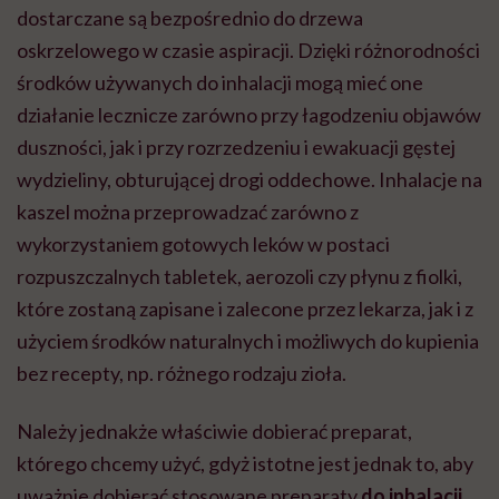
dostarczane są bezpośrednio do drzewa
oskrzelowego w czasie aspiracji. Dzięki różnorodności
środków używanych do inhalacji mogą mieć one
działanie lecznicze zarówno przy łagodzeniu objawów
duszności, jak i przy rozrzedzeniu i ewakuacji gęstej
wydzieliny, obturującej drogi oddechowe. Inhalacje na
kaszel
można przeprowadzać zarówno z
wykorzystaniem gotowych leków w postaci
rozpuszczalnych tabletek, aerozoli czy płynu z fiolki,
które zostaną zapisane i zalecone przez lekarza, jak i z
użyciem środków naturalnych i możliwych do kupienia
bez recepty, np. różnego rodzaju zioła.
Należy jednakże właściwie dobierać preparat,
którego chcemy użyć, gdyż istotne jest jednak to, aby
uważnie dobierać stosowane preparaty
do inhalacji