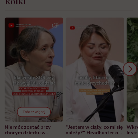
Rolki
Zobacz więcej
Nie móc zostać przy
"Jestem w ciąży, co mi się
Wkró
chorym dziecku w
należy?". Headhunter o
Inst
szpitalu to tortura.
zmianie pokoleniowej u
atak