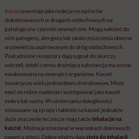
"Przeszkadzać w tym
kobiet w ciąży na rynku
wars
Kaszel
powstaje jako reakcja receptorów
może chyba tylko
pracy
eksp
głupota i brak
zlokalizowanych w drogach oddechowych na
wyobraźni"
patologiczne czynniki zewnętrzne. Mogą należeć do
nich patogeny, alergeny lub zanieczyszczenia obecne
w powietrzu aspirowanym do dróg oddechowych.
Podrażnione receptory dają sygnał do skurczu
oskrzeli, dzięki czemu drażniąca substancja ma zostać
ewakuowana na zewnątrz organizmu. Kaszel
towarzyszy wielu jednostkom chorobowym. Może
mieć on różne nasilenie i występować jako kaszel
mokry lub suchy. W uśmierzaniu dolegliwości
stosowane są syropy i tabletki na kaszel, jednakże
duże znaczenie lecznicze mają także
inhalacje na
kaszel
. Można je stosować w warunkach domowych,
nawet u dzieci. Dobre efekty dają
zioła do inhalacji