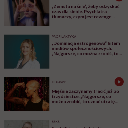
„Zemsta na śnie”, żeby odzyskać
czas dla siebie. Psychiatra
tłumaczy, czym jest revenge
bedtime procrastination
PROFILAKTYKA
„Dominacja estrogenowa” hitem
mediów społecznościowych.
„Najgorsze, co można zrobić, to
leczyć modne hasło”
OBJAWY
Mięśnie zaczynamy tracić już po
trzydziestce. „Najgorsze, co
można zrobić, to uznać utratę
sprawności za nieunikniony
element starzenia”
SEKS