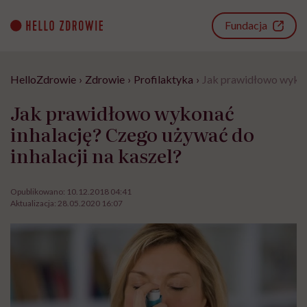
Go
to
Fundacja
content
HelloZdrowie
›
Zdrowie
›
Profilaktyka
›
Jak prawidłowo wykona
Jak prawidłowo wykonać
inhalację? Czego używać do
inhalacji na kaszel?
Opublikowano:
10.12.2018 04:41
Aktualizacja:
28.05.2020 16:07