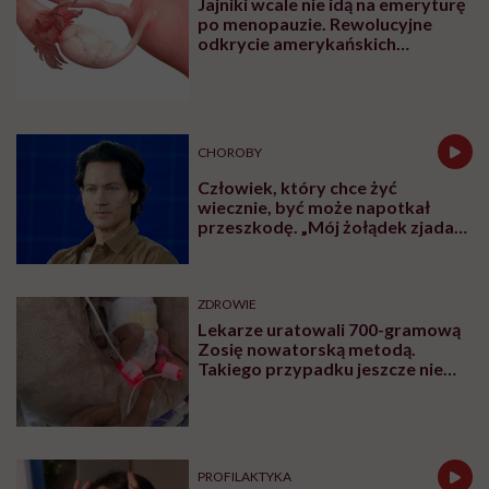
Jajniki wcale nie idą na emeryturę
po menopauzie. Rewolucyjne
odkrycie amerykańskich
naukowców
CHOROBY
Człowiek, który chce żyć
wiecznie, być może napotkał
przeszkodę. „Mój żołądek zjada
sam siebie”
ZDROWIE
Lekarze uratowali 700-gramową
Zosię nowatorską metodą.
Takiego przypadku jeszcze nie
było
PROFILAKTYKA