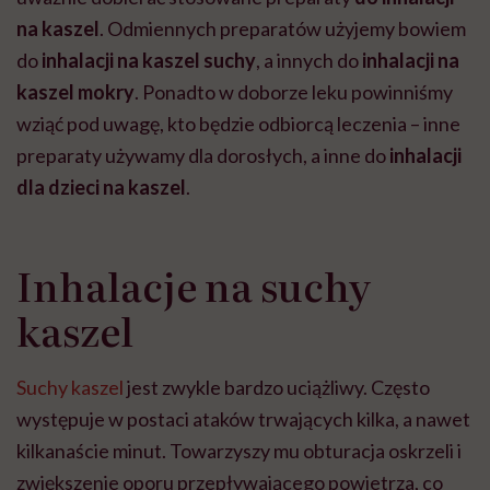
na kaszel
. Odmiennych preparatów użyjemy bowiem
do
inhalacji na
kaszel suchy
, a innych do
inhalacji na
kaszel mokry
. Ponadto w doborze leku powinniśmy
wziąć pod uwagę, kto będzie odbiorcą leczenia – inne
preparaty używamy dla dorosłych, a inne do
inhalacji
dla dzieci na kaszel
.
Inhalacje na suchy
kaszel
Suchy kaszel
jest zwykle bardzo uciążliwy. Często
występuje w postaci ataków trwających kilka, a nawet
kilkanaście minut. Towarzyszy mu obturacja oskrzeli i
zwiększenie oporu przepływającego powietrza, co