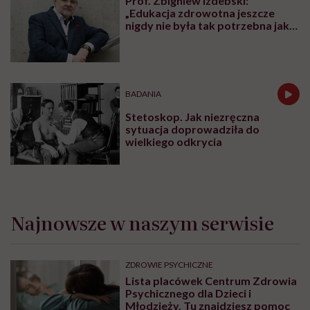
Prof. Zbigniew Izdebski:
„Edukacja zdrowotna jeszcze
nigdy nie była tak potrzebna jak
teraz, kiedy jest taki chaos
informacyjny”
BADANIA
Stetoskop. Jak niezręczna
sytuacja doprowadziła do
wielkiego odkrycia
Najnowsze w naszym serwisie
ZDROWIE PSYCHICZNE
Lista placówek Centrum Zdrowia
Psychicznego dla Dzieci i
Młodzieży. Tu znajdziesz pomoc