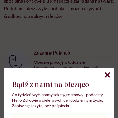
specjalną końcówkę lub maseczkę zakładaną na twarz.
Podobnie jak w zwykłej inhalacji można używać tu
środków naturalnych i leków.
Zuzanna Pujanek
Obecnie pracuję w Oddziale
Laryngologicznym, gdzie zajmuję się
głównie onkologią laryngologiczną.
Przyjmuję pacjentów i prowadzę
Bądź z nami na bieżąco
konsultacje laryngologiczne dla dzieci i
dorosłych w placówkach publicznej i
Co tydzień wybieramy teksty, rozmowy i podcasty
prywatnej służby zdrowia.
Hello Zdrowie o ciele, psychice i codziennym życiu.
Zobacz profil
Zapisz się i czytaj bez pośpiechu.
Adres