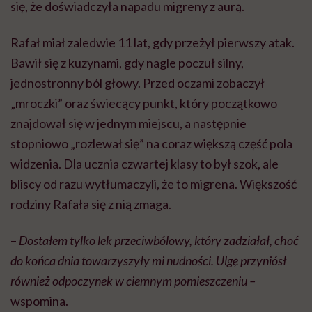
się, że doświadczyła napadu migreny z aurą.
Rafał miał zaledwie 11 lat, gdy przeżył pierwszy atak.
Bawił się z kuzynami, gdy nagle poczuł silny,
jednostronny ból głowy. Przed oczami zobaczył
„mroczki” oraz świecący punkt, który początkowo
znajdował się w jednym miejscu, a następnie
stopniowo „rozlewał się” na coraz większą część pola
widzenia. Dla ucznia czwartej klasy to był szok, ale
bliscy od razu wytłumaczyli, że to migrena. Większość
rodziny Rafała się z nią zmaga.
–
Dostałem tylko lek przeciwbólowy, który zadziałał, choć
do końca dnia towarzyszyły mi nudności. Ulgę przyniósł
również odpoczynek w ciemnym pomieszczeniu –
wspomina.