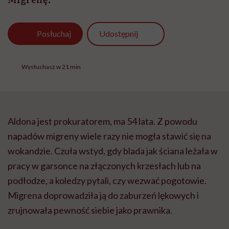
Udostępnij
Posłuchaj
Wysłuchasz w 21 min
Aldona jest prokuratorem, ma 54 lata. Z powodu
napadów migreny wiele razy nie mogła stawić się na
wokandzie. Czuła wstyd, gdy blada jak ściana leżała w
pracy w garsonce na złączonych krzesłach lub na
podłodze, a koledzy pytali, czy wezwać pogotowie.
Migrena doprowadziła ją do zaburzeń lękowych i
zrujnowała pewność siebie jako prawnika.