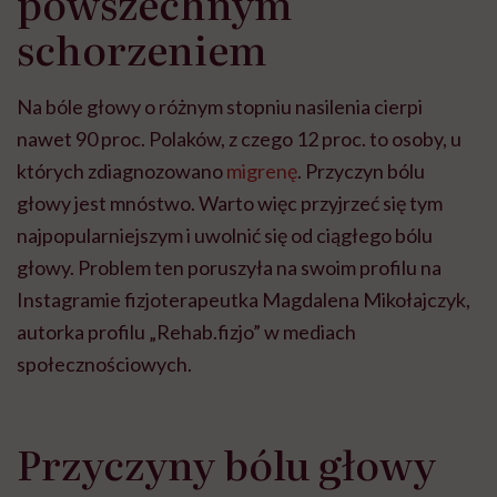
powszechnym
schorzeniem
Na bóle głowy o różnym stopniu nasilenia cierpi
nawet 90 proc. Polaków, z czego 12 proc. to osoby, u
których zdiagnozowano
migrenę
. Przyczyn bólu
głowy jest mnóstwo. Warto więc przyjrzeć się tym
najpopularniejszym i uwolnić się od ciągłego bólu
głowy. Problem ten poruszyła na swoim profilu na
Instagramie fizjoterapeutka Magdalena Mikołajczyk,
autorka profilu „Rehab.fizjo” w mediach
społecznościowych.
Przyczyny bólu głowy