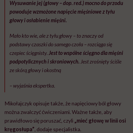
Wysuwanie jej (głowy – dop. red.) mocno do przodu
powoduje wzmożone napięcie mięśniowe z tyłu
głowy i osłabienie mięśni.
Mało kto wie, ale z tyłu głowy – to znaczy od
podstawy czaszki do samego czoła – rozciąga się
czepiec ścięgnisty.
Jest to wspólne ścięgno dla mięśni
podpotylicznych i skroniowych.
Jest zrośnięty ściśle
ze skórą głowy i okostną
– wyjaśnia ekspertka.
Mikołajczyk opisuje także, że napięciowy ból głowy
można zwalczyć ćwiczeniami. Ważne także, aby
prawidłowo się poruszać, czyli
„m
ieć głowę w linii osi
kręgosłupa”
, dodaje specjalistka. ⠀⠀⠀⠀⠀⠀⠀⠀⠀