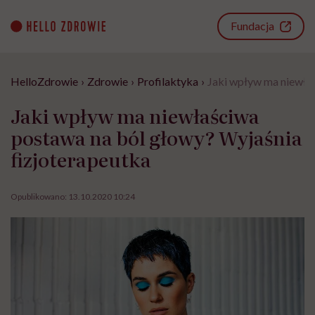
Go
to
Fundacja
content
HelloZdrowie
›
Zdrowie
›
Profilaktyka
›
Jaki wpływ ma niewłaś
Jaki wpływ ma niewłaściwa
postawa na ból głowy? Wyjaśnia
fizjoterapeutka
Opublikowano:
13.10.2020 10:24