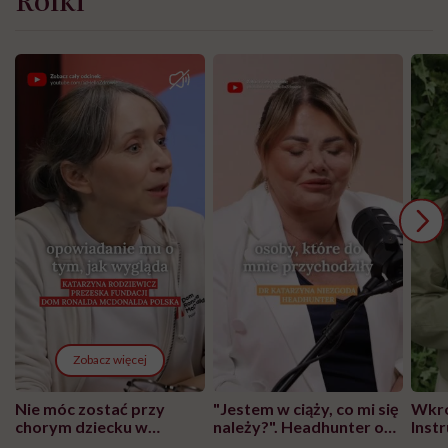
Zobacz więcej
Nie móc zostać przy
"Jestem w ciąży, co mi się
Wkró
chorym dziecku w
należy?". Headhunter o
Inst
szpitalu to tortura.
zmianie pokoleniowej u
atak