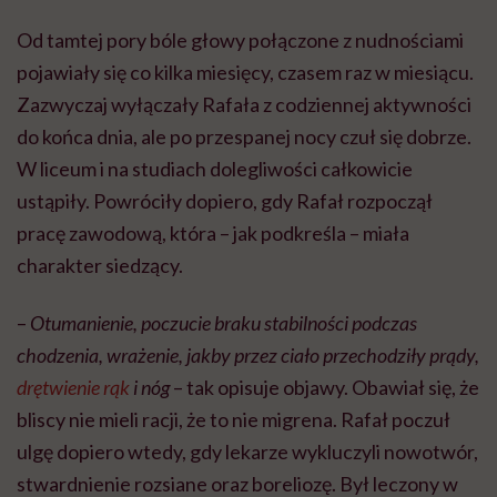
Od tamtej pory bóle głowy połączone z nudnościami
pojawiały się co kilka miesięcy, czasem raz w miesiącu.
Zazwyczaj wyłączały Rafała z codziennej aktywności
do końca dnia, ale po przespanej nocy czuł się dobrze.
W liceum i na studiach dolegliwości całkowicie
ustąpiły. Powróciły dopiero, gdy Rafał rozpoczął
pracę zawodową, która – jak podkreśla – miała
charakter siedzący.
–
Otumanienie, poczucie braku stabilności podczas
chodzenia, wrażenie, jakby przez ciało przechodziły prądy,
drętwienie rąk
i nóg
– tak opisuje objawy. Obawiał się, że
bliscy nie mieli racji, że to nie migrena. Rafał poczuł
ulgę dopiero wtedy, gdy lekarze wykluczyli nowotwór,
stwardnienie rozsiane oraz boreliozę. Był leczony w