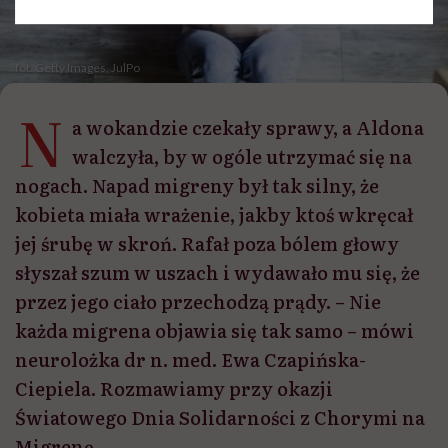
fot. Getty Images, JulPo
N
a wokandzie czekały sprawy, a Aldona
walczyła, by w ogóle utrzymać się na
nogach. Napad migreny był tak silny, że
kobieta miała wrażenie, jakby ktoś wkręcał
jej śrubę w skroń. Rafał poza bólem głowy
słyszał szum w uszach i wydawało mu się, że
przez jego ciało przechodzą prądy. – Nie
każda migrena objawia się tak samo – mówi
neurolożka dr n. med. Ewa Czapińska-
Ciepiela. Rozmawiamy przy okazji
Światowego Dnia Solidarności z Chorymi na
Migrenę.