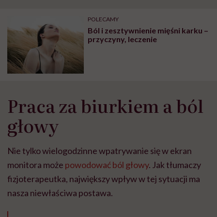
"Przeszkadzać w tym
kobiet w ciąży na rynku
wars
może chyba tylko
pracy
eksp
POLECAMY
głupota i brak
Ból i zesztywnienie mięśni karku –
wyobraźni"
przyczyny, leczenie
Praca za biurkiem a ból
głowy
Nie tylko wielogodzinne wpatrywanie się w ekran
monitora może
powodować ból głowy
. Jak tłumaczy
fizjoterapeutka, największy wpływ w tej sytuacji ma
nasza niewłaściwa postawa.