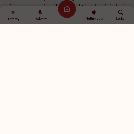
wówczas wsparcie najbliższych, którzy byli świadomi
Strona główna
jego problemów zdrowotnych i pomagali mu
Multimedia
Szukaj
Tematy
Podcast
przetrwać ten szczególnie wymagający czas.
POLECAMY
„Migrena to choroba, a nie 'tylko
ból głowy'” – mówi neurolog lek.
Dominik Kobylarek
Zaostrzenie ataków
U Aldony objawy migreny nasilały się przede
wszystkim w okresach przemęczenia oraz
konieczności wykonywania pracy w warunkach