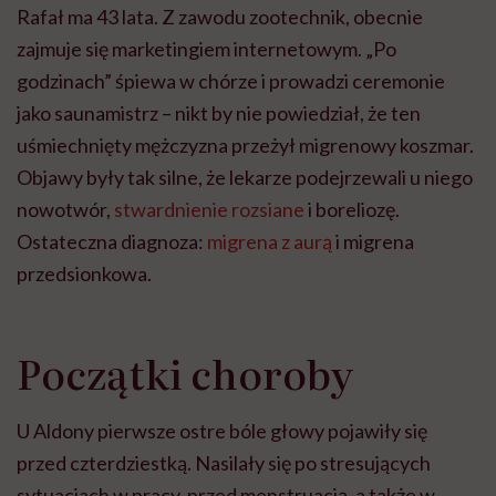
Rafał ma 43 lata. Z zawodu zootechnik, obecnie
zajmuje się marketingiem internetowym. „Po
godzinach” śpiewa w chórze i prowadzi ceremonie
jako saunamistrz – nikt by nie powiedział, że ten
uśmiechnięty mężczyzna przeżył migrenowy koszmar.
Objawy były tak silne, że lekarze podejrzewali u niego
nowotwór,
stwardnienie rozsiane
i boreliozę.
Ostateczna diagnoza:
migrena z aurą
i migrena
przedsionkowa.
Początki choroby
U Aldony pierwsze ostre bóle głowy pojawiły się
przed czterdziestką. Nasilały się po stresujących
sytuacjach w pracy, przed menstruacją, a także w