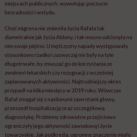
miejscach publicznych, wywołując poczucie
bezradności i wstydu.
Choć migrena nie zmieniła życia Rafała tak
diametralnie jak życia Aldony, i tak mocno odcisnęła na
nim swoje piętno. U mężczyzny napady występowały
stosunkowo rzadko i zazwyczaj nie były na tyle
długotrwałe, by zmuszać go do korzystania ze
zwolnień lekarskich czy rezygnacji z wcześniej
zaplanowanych aktywności. Najtrudniejszy okres
przypadł na kilka miesięcy w 2019 roku. Wówczas
Rafał zmagał się z nasilonymi zawrotami głowy,
przeszedł hospitalizację oraz szczegółową
diagnostykę. Problemy zdrowotne przejściowo
ograniczyły jego aktywność zawodową i życie
towarzyskie. Jak podkreśla, ogromne znaczenie miało