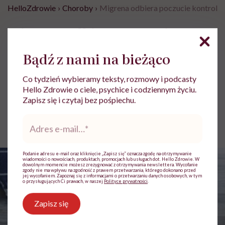
HelloZdrowie
›
Choroby
›
Migrena odbiera poczucie kontroli i 
Migrena odbiera poczucie
kontroli i rujnuje życie. „Miałam
Bądź z nami na bieżąco
wrażenie, jakby ktoś wkręcał mi
śrubę w skroń”
Co tydzień wybieramy teksty, rozmowy i podcasty
Hello Zdrowie o ciele, psychice i codziennym życiu.
Zapisz się i czytaj bez pośpiechu.
Aleksandra Zalewska-Stankiewicz
Adres
Opublikowano:
22.06.2026 10:21
e-
Aktualizacja:
26.06.2026 07:58
mail
*
Podanie adresu e-mail oraz kliknięcie „Zapisz się” oznacza zgodę na otrzymywanie
wiadomości o nowościach, produktach, promocjach lub usługach dot. Hello Zdrowie. W
dowolnym momencie możesz zrezygnować z otrzymywania newslettera. Wycofanie
zgody nie ma wpływu na zgodność z prawem przetwarzania, którego dokonano przed
jej wycofaniem. Zapoznaj się z informacjami o przetwarzaniu danych osobowych, w tym
o przysługujących Ci prawach, w naszej
Polityce prywatności
.
Zapisz się