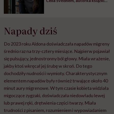
Celia Svedhem, autorka książki
„Ciemny pokój”
Napady dziś
Do 2023 roku Aldona doświadczała napadów migreny
średnio raz na trzy-cztery miesiące. Najpierw pojawiał
się pulsujący, jednostronny ból głowy. Miała wrażenie,
jakby ktoś wkręcał jej śrubę w skroń. Do tego
dochodziły nudności i wymioty. Charakterystycznym
elementem napadów były również trwające około 40
minut aury migrenowe. W tym czasie kobieta widziała
migoczące zygzaki, doświadczała niedowładu lewej
lub prawej ręki, drętwienia części twarzy. Miała
trudności z pisaniem, rozumieniem i wypowiadaniem