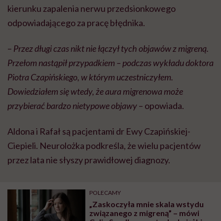
kierunku zapalenia nerwu przedsionkowego
odpowiadającego za pracę błędnika.
–
Przez długi czas nikt nie łączył tych objawów z migreną.
Przełom nastąpił przypadkiem – podczas wykładu doktora
Piotra Czapińskiego, w którym uczestniczyłem.
Dowiedziałem się wtedy, że aura migrenowa może
przybierać bardzo nietypowe objawy
– opowiada.
Aldona i Rafał są pacjentami dr Ewy Czapińskiej-
Ciepieli. Neurolożka podkreśla, że wielu pacjentów
przez lata nie słyszy prawidłowej diagnozy.
POLECAMY
„Zaskoczyła mnie skala wstydu
związanego z migreną” – mówi