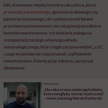
leki, stosowane między innymi w raku płuca, piersi,
przewodu pokarmowego
, gruczołu krokowego czy
pęcherza moczowego, nie są klasycznymi lekami
przeciwnowotworowymi i nie celują bezpośrednio w
komórki nowotworowe. Ich działanie polega na
reorganizacji naszego własnego układu
immunologicznego, który nagle zaczyna widzieć „coś”,
czego wcześniej nie rozpoznawał, czyli komórki
nowotworowe. A kiedy już je zobaczy, zaczyna je
eliminować.
POLECAMY
„Na raka sromu umierają kobiety,
które mogłyby zostać wyleczone”
– mówi onkolog Marek Kotlarski