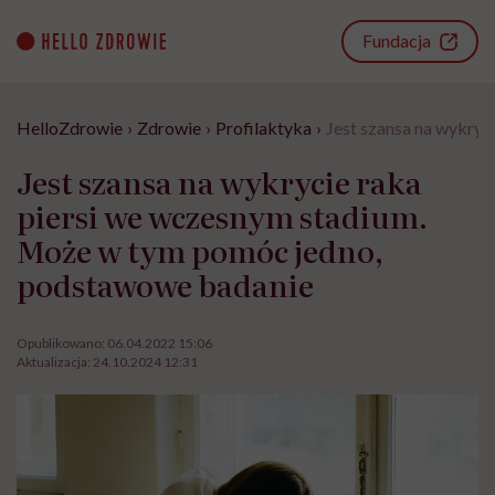
Go
to
Fundacja
content
HelloZdrowie
›
Zdrowie
›
Profilaktyka
›
Jest szansa na wykry
Jest szansa na wykrycie raka
piersi we wczesnym stadium.
Może w tym pomóc jedno,
podstawowe badanie
Opublikowano:
06.04.2022 15:06
Aktualizacja:
24.10.2024 12:31