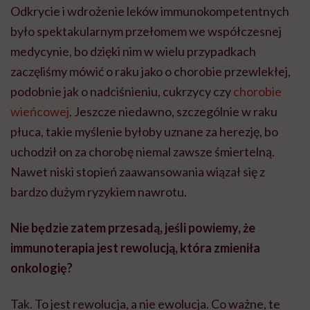
Odkrycie i wdrożenie leków immunokompetentnych
było spektakularnym przełomem we współczesnej
medycynie, bo dzięki nim w wielu przypadkach
zaczęliśmy mówić o raku jako o chorobie przewlekłej,
podobnie jak o nadciśnieniu, cukrzycy czy
chorobie
wieńcowej
. Jeszcze niedawno, szczególnie w raku
płuca, takie myślenie byłoby uznane za herezję, bo
uchodził on za chorobę niemal zawsze śmiertelną.
Nawet niski stopień zaawansowania wiązał się z
bardzo dużym ryzykiem nawrotu.
Nie będzie zatem przesadą, jeśli powiemy, że
immunoterapia jest rewolucją, która zmieniła
onkologię?
Tak. To jest rewolucja, a nie ewolucja. Co ważne, te