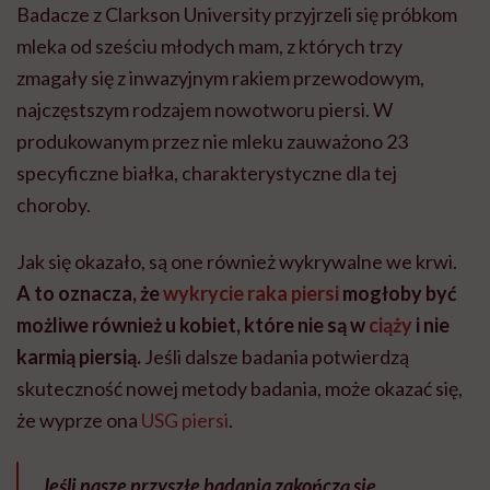
Badacze z Clarkson University przyjrzeli się próbkom
mleka od sześciu młodych mam, z których trzy
zmagały się z inwazyjnym rakiem przewodowym,
najczęstszym rodzajem nowotworu piersi. W
produkowanym przez nie mleku zauważono 23
specyficzne białka, charakterystyczne dla tej
choroby.
Jak się okazało, są one również wykrywalne we krwi.
A to oznacza, że
wykrycie raka piersi
mogłoby być
możliwe również u kobiet, które nie są w
ciąży
i nie
karmią piersią.
Jeśli dalsze badania potwierdzą
skuteczność nowej metody badania, może okazać się,
że wyprze ona
USG piersi
.
„
Jeśli nasze przyszłe badania zakończą się