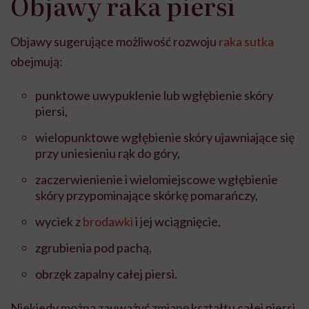
Objawy raka piersi
Objawy sugerujące możliwość rozwoju
raka sutka
obejmują:
punktowe uwypuklenie lub wgłębienie skóry
piersi,
wielopunktowe wgłębienie skóry ujawniające się
przy uniesieniu rąk do góry,
zaczerwienienie i wielomiejscowe wgłębienie
skóry przypominające skórkę pomarańczy,
wyciek z
brodawki
i jej wciągnięcie,
zgrubienia pod pachą,
obrzęk zapalny całej piersi.
Niekiedy można zauważyć zmianę kształtu całej piersi,