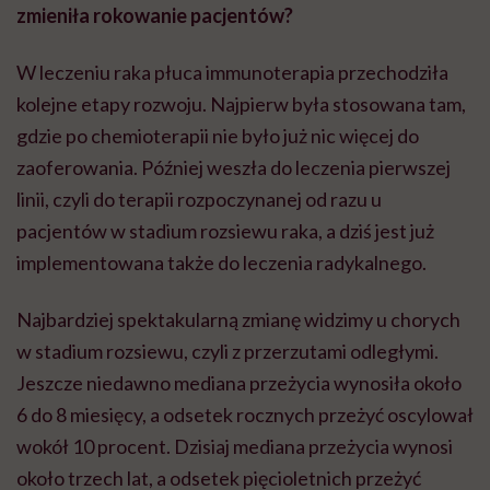
zmieniła rokowanie pacjentów?
W leczeniu raka płuca immunoterapia przechodziła
kolejne etapy rozwoju. Najpierw była stosowana tam,
gdzie po chemioterapii nie było już nic więcej do
zaoferowania. Później weszła do leczenia pierwszej
linii, czyli do terapii rozpoczynanej od razu u
pacjentów w stadium rozsiewu raka, a dziś jest już
implementowana także do leczenia radykalnego.
Najbardziej spektakularną zmianę widzimy u chorych
w stadium rozsiewu, czyli z przerzutami odległymi.
Jeszcze niedawno mediana przeżycia wynosiła około
6 do 8 miesięcy, a odsetek rocznych przeżyć oscylował
wokół 10 procent. Dzisiaj mediana przeżycia wynosi
około trzech lat, a odsetek pięcioletnich przeżyć