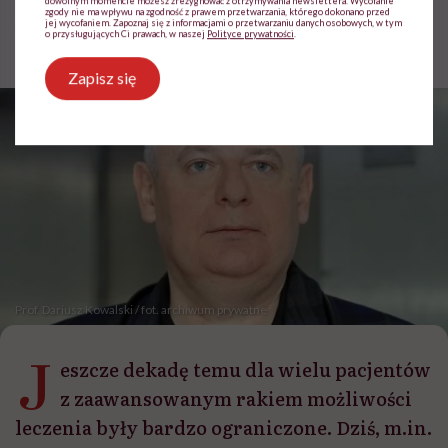
dowolnym momencie możesz zrezygnować z otrzymywania newslettera. Wycofanie
zgody nie ma wpływu na zgodność z prawem przetwarzania, którego dokonano przed
Jolanta Pawnik
jej wycofaniem. Zapoznaj się z informacjami o przetwarzaniu danych osobowych, w tym
o przysługujących Ci prawach, w naszej
Polityce prywatności
.
Opublikowano:
29.05.2026 09:18
Zapisz się
Prof. Dariusz Kowalski / fot. archiwum prywatne
J
eszcze dekadę temu dla wielu pacjentów
z zaawansowanym rakiem możliwości
leczenia były bardzo ograniczone. Dziś, m.in.