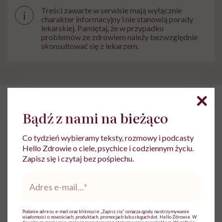
Treści zawarte w serwisie mają wyłącznie
i
charakter informacyjny i nie stanowią porady
lekarskiej. Pamiętaj, że w przypadku
problemów ze zdrowiem należy bezwzględnie
skonsultować się z lekarzem.
Bądź z nami na bieżąco
HelloZdrowie
›
Choroby
›
Badania
›
Przekształciła nowotwory 
Przekształciła nowotwory w
Co tydzień wybieramy teksty, rozmowy i podcasty
choroby przewlekłe. Prof.
Hello Zdrowie o ciele, psychice i codziennym życiu.
Zapisz się i czytaj bez pośpiechu.
Dariusz M. Kowalski:
Adres
„Immunoterapia to rewolucja,
e-
która zmieniła onkologię”
mail
*
Podanie adresu e-mail oraz kliknięcie „Zapisz się” oznacza zgodę na otrzymywanie
wiadomości o nowościach, produktach, promocjach lub usługach dot. Hello Zdrowie. W