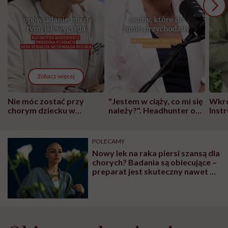
Zobacz więcej
Nie móc zostać przy
"Jestem w ciąży, co mi się
Wkró
chorym dziecku w
należy?". Headhunter o
Inst
szpitalu to tortura.
zmianie pokoleniowej u
atak
"Przeszkadzać w tym
kobiet w ciąży na rynku
wars
może chyba tylko
pracy
eksp
POLECAMY
głupota i brak
Nowy lek na raka piersi szansą dla
wyobraźni"
chorych? Badania są obiecujące –
preparat jest skuteczny nawet w
leczeniu agresywnego
nowotworu