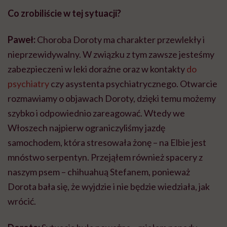
Co zrobiliście w tej sytuacji?
Paweł:
Choroba Doroty ma charakter przewlekły i
nieprzewidywalny. W związku z tym zawsze jesteśmy
zabezpieczeni w leki doraźne oraz w kontakty
do
psychiatry
czy asystenta psychiatrycznego. Otwarcie
rozmawiamy o objawach Doroty, dzięki temu możemy
szybko i odpowiednio zareagować. Wtedy we
Włoszech najpierw ograniczyliśmy jazdę
samochodem, która stresowała żonę – na Elbie jest
mnóstwo serpentyn. Przejąłem również spacery z
naszym psem – chihuahuą Stefanem, ponieważ
Dorota bała się, że wyjdzie i nie będzie wiedziała, jak
wrócić.