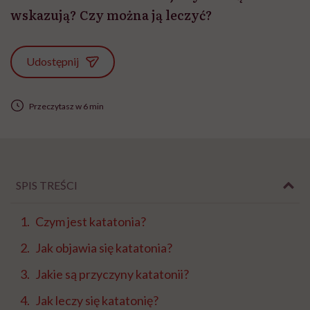
wskazują? Czy można ją leczyć?
Udostępnij
Przeczytasz w 6 min
SPIS TREŚCI
Czym jest katatonia?
Jak objawia się katatonia?
Jakie są przyczyny katatonii?
Jak leczy się katatonię?