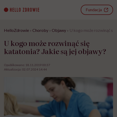
Go
to
Fundacja
content
HelloZdrowie
›
Choroby
›
Objawy
›
U kogo może rozwinąć się 
U kogo może rozwinąć się
katatonia? Jakie są jej objawy?
Opublikowano:
18.11.2019 00:37
Aktualizacja:
02.07.2024 14:44