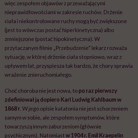
więc zespołem objawów z przeważającymi
nieprawidłowościami w zakresie ruchów. Drżenie
ciała i niekontrolowane ruchy mogą być zwiększone
(jest to wówczas postać hiperkinetyczna) albo
zmniejszone (postać hipokinetyczna). W
przytaczanym filmie „Przebudzenie” lekarz rozważa
sytuację, w której drżenie ciała stopniowo, wraz z
upływem lat, przyspiesza tak bardzo, że chory sprawia
wrażenie znieruchomiałego.
Choć choroba nie jest nowa, to
po raz pierwszy
zdefiniował ją dopiero Karl Ludwig Kahlbaum w
1868 r
.
W jego opisie katatonia nie jest schorzeniem
samym w sobie, ale zespołem symptomów, które
towarzyszą innym zaburzeniom (głównie
psychicznym). Natomiast
w 1904 r. Emil Kraepelin