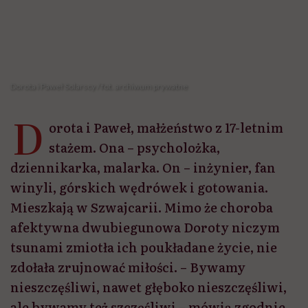
Dorota i Paweł Solarscy / fot. archiwum prywatne
D
orota i Paweł, małżeństwo z 17-letnim
stażem. Ona – psycholożka,
dziennikarka, malarka. On – inżynier, fan
winyli, górskich wędrówek i gotowania.
Mieszkają w Szwajcarii. Mimo że choroba
afektywna dwubiegunowa Doroty niczym
tsunami zmiotła ich poukładane życie, nie
zdołała zrujnować miłości. – Bywamy
nieszczęśliwi, nawet głęboko nieszczęśliwi,
ale bywamy też szczęśliwi – mówią zgodnie.