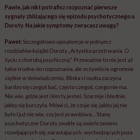
Pawle, jak nikt potrafisz rozpoznać pierwsze
sygnały zbliżającego się epizodu psychotycznego u
Doroty. Na jakie symptomy zwracasz uwagę?
Paweł:
Szczegółowo opisałem je w jednym z
rozdziałów książki Doroty „Artystka przetrwania. O
życiu z chorobą psychiczną”. Przeważnie to nie jest aż
takie trudne do rozpoznania, ale oczywiście ogromnie
ciężkie w doświadczeniu. Bliska ci osoba zaczyna
bardzo się czegoś bać, często czegoś, czego nie ma.
Nie wie, gdzie jest i kim ty jesteś. Szarzeje i blednie,
jakby się kurczyła. Mówi ci, że czuje się, jakby jej nie
było i już nie wie, czy jest prawdziwa… Stany
psychotyczne Doroty zwykle są zwieńczeniem
rozwijających się, narastających, wychodzących poza