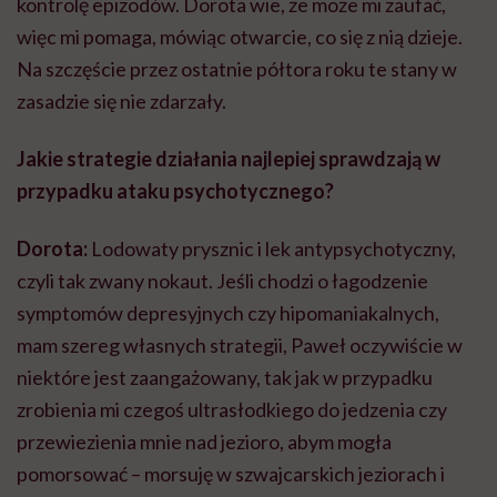
kontrolę epizodów. Dorota wie, że może mi zaufać,
więc mi pomaga, mówiąc otwarcie, co się z nią dzieje.
Na szczęście przez ostatnie półtora roku te stany w
zasadzie się nie zdarzały.
Jakie strategie działania najlepiej sprawdzają w
przypadku ataku psychotycznego?
Dorota:
Lodowaty prysznic i lek antypsychotyczny,
czyli tak zwany nokaut. Jeśli chodzi o łagodzenie
symptomów depresyjnych czy hipomaniakalnych,
mam szereg własnych strategii, Paweł oczywiście w
niektóre jest zaangażowany, tak jak w przypadku
zrobienia mi czegoś ultrasłodkiego do jedzenia czy
przewiezienia mnie nad jezioro, abym mogła
pomorsować – morsuję w szwajcarskich jeziorach i