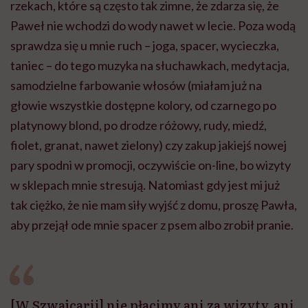
rzekach, które są często tak zimne, że zdarza się, że
Paweł nie wchodzi do wody nawet w lecie. Poza wodą
sprawdza się u mnie ruch – joga, spacer, wycieczka,
taniec – do tego muzyka na słuchawkach, medytacja,
samodzielne farbowanie włosów (miałam już na
głowie wszystkie dostępne kolory, od czarnego po
platynowy blond, po drodze różowy, rudy, miedź,
fiolet, granat, nawet zielony) czy zakup jakiejś nowej
pary spodni w promocji, oczywiście on-line, bo wizyty
w sklepach mnie stresują. Natomiast gdy jest mi już
tak ciężko, że nie mam siły wyjść z domu, proszę Pawła,
aby przejął ode mnie spacer z psem albo zrobił pranie.
[W Szwajcarii] nie płacimy ani za wizyty, ani