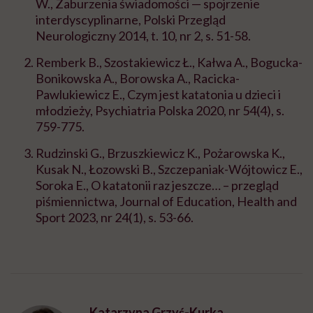
W., Zaburzenia świadomości — spojrzenie
interdyscyplinarne, Polski Przegląd
Neurologiczny 2014, t. 10, nr 2, s. 51-58.
Remberk B., Szostakiewicz Ł., Kałwa A., Bogucka-
Bonikowska A., Borowska A., Racicka-
Pawlukiewicz E., Czym jest katatonia u dzieci i
młodzieży, Psychiatria Polska 2020, nr 54(4), s.
759-775.
Rudzinski G., Brzuszkiewicz K., Pożarowska K.,
Kusak N., Łozowski B., Szczepaniak-Wójtowicz E.,
Soroka E., O katatonii raz jeszcze… – przegląd
piśmiennictwa, Journal of Education, Health and
Sport 2023, nr 24(1), s. 53-66.
Katarzyna Grzyś-Kurka