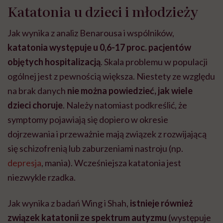
Katatonia u dzieci i młodzieży
Jak wynika z analiz Benarousa i wspólników,
katatonia występuje u 0,6-17 proc. pacjentów
objętych hospitalizacją
. Skala problemu w populacji
ogólnej jest z pewnością większa. Niestety ze względu
na brak danych
nie można powiedzieć, jak wiele
dzieci choruje
. Należy natomiast podkreślić, że
symptomy pojawiają się dopiero w okresie
dojrzewania i przeważnie mają związek z rozwijającą
się schizofrenią lub zaburzeniami nastroju (np.
depresja
, mania). Wcześniejsza katatonia jest
niezwykle rzadka.
Jak wynika z badań Wing i Shah,
istnieje również
związek katatonii ze spektrum autyzmu
(występuje