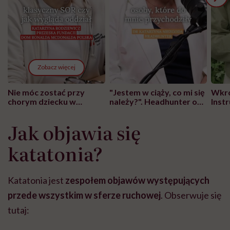
Zobacz więcej
Nie móc zostać przy
"Jestem w ciąży, co mi się
Wkró
chorym dziecku w
należy?". Headhunter o
Inst
szpitalu to tortura.
zmianie pokoleniowej u
atak
"Przeszkadzać w tym
kobiet w ciąży na rynku
wars
Jak objawia się
może chyba tylko
pracy
eksp
głupota i brak
katatonia?
wyobraźni"
Katatonia jest
zespołem objawów występujących
przede wszystkim w sferze ruchowej
. Obserwuje się
tutaj: