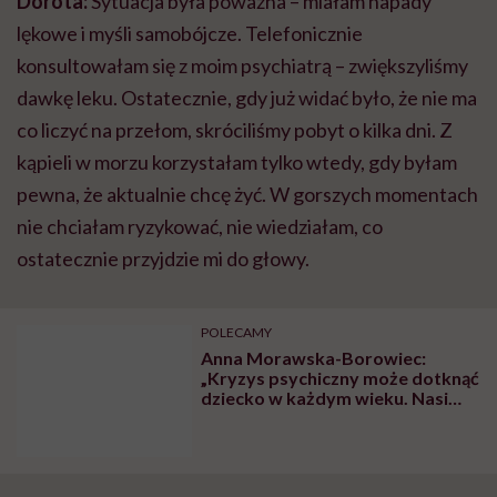
Dorota:
Sytuacja była poważna – miałam napady
lękowe i myśli samobójcze. Telefonicznie
konsultowałam się z moim psychiatrą – zwiększyliśmy
dawkę leku. Ostatecznie, gdy już widać było, że nie ma
co liczyć na przełom, skróciliśmy pobyt o kilka dni. Z
kąpieli w morzu korzystałam tylko wtedy, gdy byłam
pewna, że aktualnie chcę żyć. W gorszych momentach
nie chciałam ryzykować, nie wiedziałam, co
ostatecznie przyjdzie mi do głowy.
POLECAMY
Anna Morawska-Borowiec:
„Kryzys psychiczny może dotknąć
dziecko w każdym wieku. Nasi
najmłodsi podopieczni mają
cztery lata”