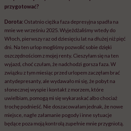
przygotować?
Dorota:
Ostatnio ciężka faza depresyjna spadła na
mnie we wrześniu 2025. Wyjeżdżaliśmy wtedy do
Włoch, pierwszy raz od dziesięciu lat na dłużej niż pięć
dni. Na ten urlop mogliśmy pozwolić sobie dzięki
oszczędnościom z mojej renty. Cieszyłam się na ten
wyjazd, choć czułam, że nadchodzi gorsza faza. W
związku z tym miesiąc przed urlopem zaczęłam brać
antydepresanty, ale wydawało mi się, że pobyt na
słonecznej wyspie i kontakt z morzem, które
uwielbiam, pomogą mi się wykaraskać albo chociaż
trochę podnieść. Nie doszacowałam jednak, że nowe
miejsce, nagłe załamanie pogody i inne sytuacje
będące poza moją kontrolą zupełnie mnie przygniotą.