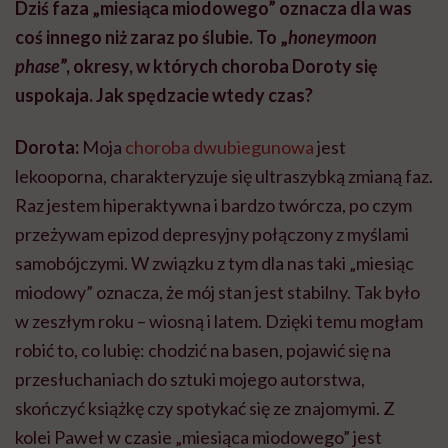
Dziś faza „miesiąca miodowego” oznacza dla was
coś innego niż zaraz po ślubie. To „
honeymoon
phase
”, okresy, w których choroba Doroty się
uspokaja. Jak spędzacie wtedy czas?
Dorota:
Moja
choroba dwubiegunowa
jest
lekooporna, charakteryzuje się ultraszybką zmianą faz.
Raz jestem hiperaktywna i bardzo twórcza, po czym
przeżywam epizod depresyjny połączony z myślami
samobójczymi. W związku z tym dla nas taki „miesiąc
miodowy” oznacza, że mój stan jest stabilny. Tak było
w zeszłym roku – wiosną i latem. Dzięki temu mogłam
robić to, co lubię: chodzić na basen, pojawić się na
przesłuchaniach do sztuki mojego autorstwa,
skończyć książkę czy spotykać się ze znajomymi. Z
kolei Paweł w czasie „miesiąca miodowego” jest