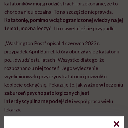
katatoników mogą rodzić strach i przekonanie, że to
choroba nieuleczalna. To na szczęście nieprawda.
Katatonię, pomimo wciąż ograniczonej wiedzy na jej
temat, można leczyć.
I to nawet ciężkie przypadki.
„Washington Post” opisał 1 czerwca 2023 r.
przypadek April Burrel, która obudziła się z katatonii
po… dwudziestu latach! Wszystko dlatego, że
rozpoznano u niej toczeń. Jego wyleczenie
wyeliminowało przyczyny katatonii i pozwoliło
kobiecie ocknąć się. Pokazuje to, jak
ważne w leczeniu
zaburzeń psychopatologicznych jest
interdyscyplinarne podejście
i współpraca wielu
lekarzy.
W Polsce
w leczeniu katatonii wykorzystuje się