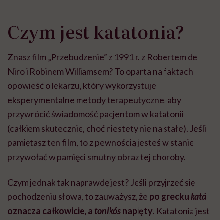
Czym jest katatonia?
Znasz film „Przebudzenie” z 1991 r. z Robertem de
Niro i Robinem Williamsem? To oparta na faktach
opowieść o lekarzu, który wykorzystuje
eksperymentalne metody terapeutyczne, aby
przywrócić świadomość pacjentom w katatonii
(całkiem skutecznie, choć niestety nie na stałe). Jeśli
pamiętasz ten film, to z pewnością jesteś w stanie
przywołać w pamięci smutny obraz tej choroby.
Czym jednak tak naprawdę jest? Jeśli przyjrzeć się
pochodzeniu słowa, to zauważysz, że
p
o grecku
katá
oznacza całkowicie, a
tonikós
napięty
. Katatonia jest