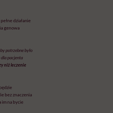
 pełne działanie
pia genowa
aby potrzebne było
 dla pacjenta
zy niż leczenie
 będzie
ie bez znaczenia
a im na bycie