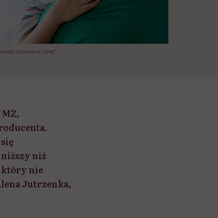
stawił zaporową cenę"
 MZ,
roducenta.
się
 niższy niż
 który nie
alena Jutrzenka,