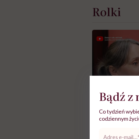
Rolki
Bądź z 
Co tydzień wybie
codziennym życiu.
Adres
Zobacz więce
e-