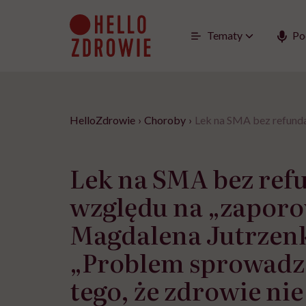
Go
to
content
Tematy
Po
HelloZdrowie
›
Choroby
›
Lek na SMA bez refunda
Lek na SMA bez refu
względu na „zaporo
Magdalena Jutrzen
„Problem sprowadza
tego, że zdrowie nie 