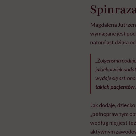
Spinraza
Magdalena Jutrzenka
wymagane jest poda
natomiast działa od
„Zolgensma podaje 
jakiekolwiek dodat
wydaje się astron
takich pacjentów 
Jak dodaje, dziecko
„pełnoprawnym obyw
według niej jest też
aktywnym zawodo