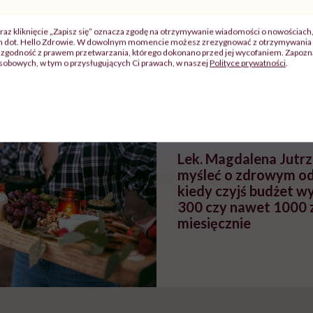
raz kliknięcie „Zapisz się” oznacza zgodę na otrzymywanie wiadomości o nowościach
zy
"Jestem w ciąży, co mi się
Wkrótce nowa "
ch dot. Hello Zdrowie. W dowolnym momencie możesz zrezygnować z otrzymywania 
szpitalu
należy?". Headhunter o
Instrukcja". Tym 
zgodność z prawem przetwarzania, którego dokonano przed jej wycofaniem. Zapoznaj
sobowych, w tym o przysługujących Ci prawach, w naszej
Polityce prywatności
.
szkadzać
zmianie pokoleniowej u
atakach paniki. Z
tylko
kobiet w ciąży na rynku
warsztat pacjen
braźni"
pracy
ekspercki
POLECAMY
Lek. Magdalena Jutr
myśleć o zdrowym od
kiedy czyjś budżet w
300 czy nawet 1000 
miesięcznie