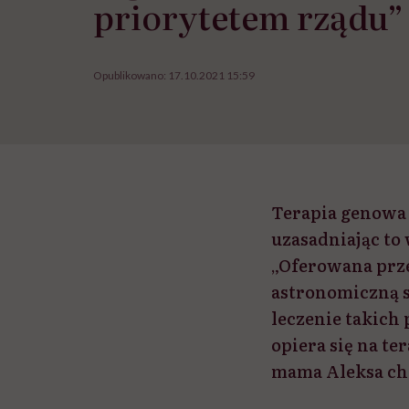
priorytetem rządu”
Opublikowano:
17.10.2021 15:59
Terapia genowa 
uzasadniając t
„Oferowana prze
astronomiczną su
leczenie takich
opiera się na te
mama Aleksa cho