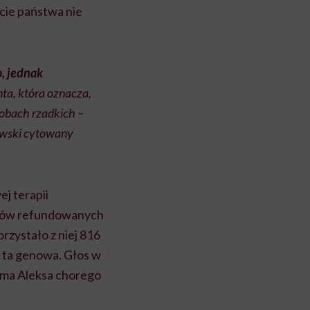
ie państwa nie
, jednak
nta, która oznacza,
robach rzadkich –
kowski cytowany
j terapii
leków refundowanych
rzystało z niej 816
o ta genowa. Głos w
mama Aleksa chorego