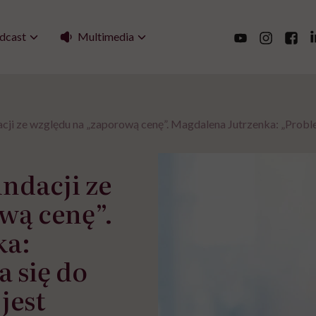
Multimedia
dcast
cji ze względu na „zaporową cenę”. Magdalena Jutrzenka: „Problem
ndacji ze
wą cenę”.
ka:
 się do
jest