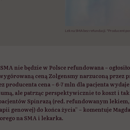
Lek na SMA bez refundacji. "Producent po
SMA nie będzie w Polsce refundowana – ogłosiło
o wygórowaną ceną Zolgensmy narzuconą przez p
z producenta cena – 6-7 mln dla pacjenta wydaje 
mą, ale patrząc perspektywicznie to koszt i tak
 pacjentów Spinrazą (red. refundowanym lekiem,
rapii genowej) do końca życia” – komentuje Magd
rego na SMA i lekarka.