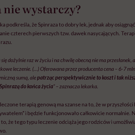
 nie wystarczy?
 podkreśla, że Spinraza to dobry lek, jednak aby osiągnąć
nie czterech pierwszych tzw. dawek nasycających. Tera
 razu.
się dożylnie raz w życiu i na chwilę obecną nie ma przesłanek, 
kowe leczenie. (…) Oferowana przez producenta cena – 6-7 mln
omiczną sumą, ale
patrząc perspektywicznie to koszt i tak niżs
Spinrazą do końca życia
” – zaznacza lekarka.
 leczone terapią genową ma szanse na to, że w przyszłości
atelem” i będzie funkcjonowało całkowicie normalnie. N
 to, że tego typu leczenie odciąża jego rodziców i umożliwi
wo.