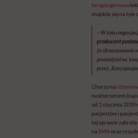
terapia genowa
lek
znajdzie się na tyl
– W toku negocjac
producent postaw
że sfinansowanie r
powiedział na konf
przez „Rzeczpospol
Chorzy na
rdzeniow
nusinersenem (nazw
od 1 stycznia 2019 
pacjentów i pacjent
tej sprawie zabrał
na
SMA
oraz rezyde