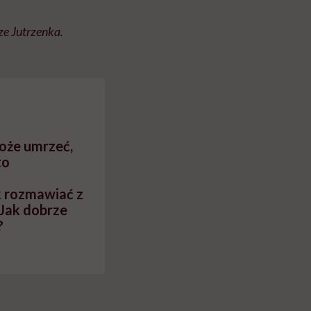
ze Jutrzenka.
oże umrzeć,
to
k rozmawiać z
Jak dobrze
?