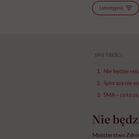
Udostępnij
SPIS TREŚCI
Nie będzie ref
Spinraza nie w
SMA – co to za
Nie będz
Ministerstwo Zdrow