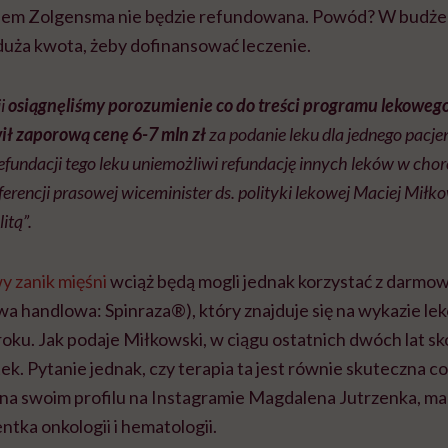
iem Zolgensma nie będzie refundowana. Powód? W budżec
e duża kwota, żeby dofinansować leczenie.
ji
osiągnęliśmy porozumienie co do treści programu lekowego
ił zaporową cenę 6-7 mln zł
za podanie leku dla jednego pacje
efundacji tego leku uniemożliwi refundację innych leków w cho
erencji prasowej wiceminister ds. polityki lekowej Maciej Mił
itą”.
y zanik mięśni
wciąż będą mogli jednak korzystać z darmowe
a handlowa: Spinraza®), który znajduje się na wykazie 
roku. Jak podaje Miłkowski, w ciągu ostatnich dwóch lat sko
ek. Pytanie jednak, czy terapia ta jest równie skuteczna c
a na swoim profilu na Instagramie Magdalena Jutrzenka, 
ntka onkologii i hematologii.