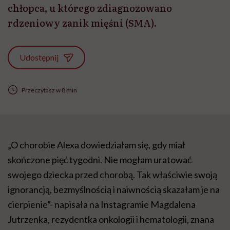
chłopca, u którego zdiagnozowano
rdzeniowy zanik mięśni (SMA).
Udostępnij
Przeczytasz w 8 min
„O chorobie Alexa dowiedziałam się, gdy miał
skończone pięć tygodni. Nie mogłam uratować
swojego dziecka przed chorobą. Tak właściwie swoją
ignorancją, bezmyślnością i naiwnością skazałam je na
cierpienie”- napisała na Instagramie Magdalena
Jutrzenka, rezydentka onkologii i hematologii, znana