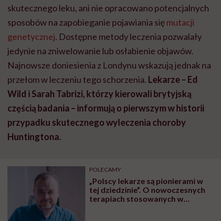
skutecznego leku, ani nie opracowano potencjalnych
sposobów na zapobieganie pojawiania się
mutacji
genetycznej
. Dostępne metody leczenia pozwalały
jedynie na zniwelowanie lub osłabienie objawów.
Najnowsze doniesienia z Londynu wskazują jednak na
przełom w leczeniu tego schorzenia.
Lekarze – Ed
Wild i Sarah Tabrizi, którzy kierowali brytyjską
częścią badania – informują o pierwszym w historii
przypadku skutecznego wyleczenia
choroby
Huntingtona.
POLECAMY
„Polscy lekarze są pionierami w
tej dziedzinie”. O nowoczesnych
terapiach stosowanych w
nietrzymaniu moczu rozmawiamy
z dr n. med. Tomaszem Bastą