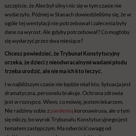
szczęście, że Alex był silny i nic się w tym czasie nie
wydarzyło. Później w Stanach dowiedzieliśmy się, że w
ogóle tej wentylacji nie potrzebował i zalecenia były
dane na wyrost. Ale gdyby potrzebował? Co mogłoby
się wydarzyć przez dwa miesiące?
Chcesz powiedzieć, że Trybunał Konstytucyjny
orzeka, że dzieci z nieodwracalnymi wadami płodu
trzeba urodzić, ale nie ma ich kto leczyć.
I w najbliższym czasie nie będzie miał kto. Sytuacja jest
dramatyczna, personelu brakuje. Ochrona zdrowia
jest w rozsypce. Wiem, co mówię, jestem lekarzem.
Nie radzimy sobie z
pandemią
koronawirusa, ale o tym
się milczy, bo wyrok Trybunału Konstytucyjnego jest
tematem zastępczym. Ma odwrócić uwagę od