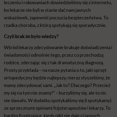
leczeniu i rokowaniach dowiedzieliśmy się z internetu,
bo lekarze nie byli w stanie dać nam jasnych
wskazówek, zapewnić poczucia bezpieczeństwa. To
rzadka choroba, z którą spotykają się sporadycznie.
Czyli brak im było wiedzy?
Wśród lekarzy zdecydowanie brakuje doświadczenia i
świadomości odnośnie tego, przez co przechodzą
rodzice, zderzając się z tak dramatyczną diagnozą.
Prosty przykłada – na nasze pytania o to, jaki sprzęt
ortopedyczny będzie najlepszy, nieraz słyszeliśmy, że
mamy zdecydować sami. „Jak to? Dlaczego? Przecież
my się na tym nie znamy!” – burzyliśmy się, ale to nic
nie dawało. W dodatku spotykaliśmy się (i spotykamy)
ze sprzecznymi opiniami fizjoterapeutów i lekarzy. To
bardzo frustrujące, kiedy nikt nie daje ci jasnych