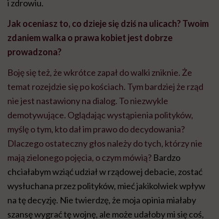
i zdrowiu.
Jak oceniasz to, co dzieje się dziś na ulicach? Twoim
zdaniem walka o prawa kobiet jest dobrze
prowadzona?
Boję się też, że wkrótce zapał do walki zniknie. Że
temat rozejdzie się po kościach. Tym bardziej że rząd
nie jest nastawiony na dialog. To niezwykle
demotywujące. Oglądając wystąpienia polityków,
myślę o tym, kto dał im prawo do decydowania?
Dlaczego ostateczny głos należy do tych, którzy nie
mają zielonego pojęcia, o czym mówią?
Bardzo
chciałabym wziąć udział w rządowej debacie, zostać
wysłuchana przez polityków, mieć jakikolwiek wpływ
na tę decyzję. Nie twierdzę, że moja opinia miałaby
szansę wygrać tę wojnę, ale może udałoby mi się coś,