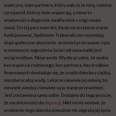
waleczna, mam partnera, który walczy ze mną, rodzinę
i przyjaciół, którzy mnie wspierają, a mimo to
wiadomość o diagnozie zwaliła mnie z nóg i zwala
nadal. Do tej pory mam dni, kiedy nie jestem w stanie
funkcjonować. Sędziowie Trybunału nie rozumieją,
skąd społeczne oburzenie- przecież przerwanie ciąży
w momencie zagrożenia życia i zdrowia matki jest
wciąż możliwe. Nieprawda. Wyobraź sobie, że osoba
bez wsparcia rodzinnego, bez partnera, bez środków
finansowych dowiaduje się, że urodzi dziecko z ciężką,
nieodwracalną wadą. Lekarze niewiele jej mówią, bo
niewiele wiedzą i niewiele są w stanie przewidzieć.
Jest zostawiona sama sobie. Dodajmy do tego jeszcze,
że ma skłonności do
depresji
. Nikt mi nie wmówi, że
urodzenie tego dziecka poważnie nie zagraża jej życiu