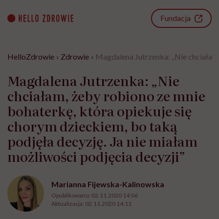
Go
to
Fundacja
content
HelloZdrowie
›
Zdrowie
›
Magdalena Jutrzenka: „Nie chciałam, 
Magdalena Jutrzenka: „Nie
chciałam, żeby robiono ze mnie
bohaterkę, która opiekuje się
chorym dzieckiem, bo taką
podjęła decyzję. Ja nie miałam
możliwości podjęcia decyzji”
Marianna Fijewska-Kalinowska
Opublikowano:
02.11.2020 14:06
Aktualizacja:
02.11.2020 14:11