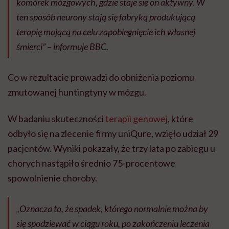
komórek mózgowych, gdzie staje się on aktywny.
W
ten sposób neurony stają się fabryką produkującą
terapię mającą na celu zapobiegnięcie ich własnej
śmierci” – informuje BBC.
Co w rezultacie prowadzi do obniżenia poziomu
zmutowanej huntingtyny w mózgu.
W badaniu skuteczności
terapii genowej
, które
odbyło się na zlecenie firmy uniQure, wzięło udział 29
pacjentów. Wyniki pokazały, że trzy lata po zabiegu u
chorych nastąpiło średnio 75-procentowe
spowolnienie choroby.
„Oznacza to, że spadek, którego normalnie można by
się spodziewać w ciągu roku, po zakończeniu leczenia