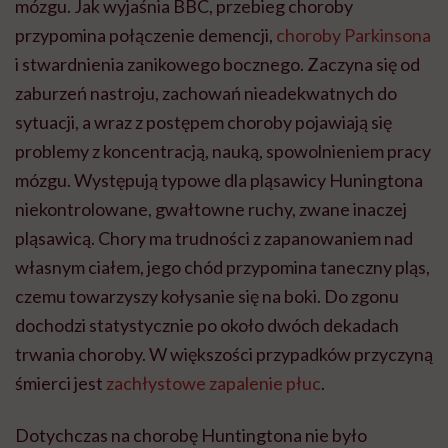
mózgu. Jak wyjaśnia BBC, przebieg choroby
przypomina połączenie demencji,
choroby Parkinsona
i stwardnienia zanikowego bocznego. Zaczyna się od
zaburzeń nastroju, zachowań nieadekwatnych do
sytuacji, a wraz z postępem choroby pojawiają się
problemy z koncentracją, nauką, spowolnieniem pracy
mózgu. Występują typowe dla pląsawicy Huningtona
niekontrolowane, gwałtowne ruchy, zwane inaczej
pląsawicą. Chory ma trudności z zapanowaniem nad
własnym ciałem, jego chód przypomina taneczny pląs,
czemu towarzyszy kołysanie się na boki. Do zgonu
dochodzi statystycznie po około dwóch dekadach
trwania choroby. W większości przypadków przyczyną
śmierci jest
zachłystowe zapalenie płuc
.
Dotychczas na chorobę Huntingtona nie było