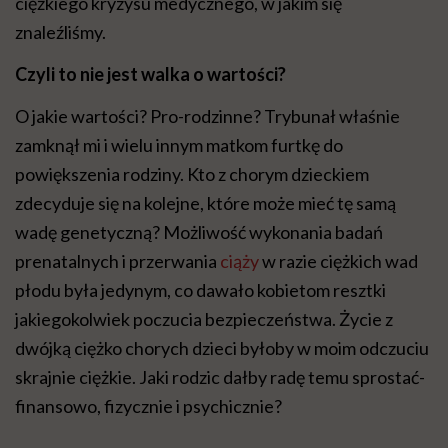
ciężkiego kryzysu medycznego, w jakim się
znaleźliśmy.
Czyli to nie jest walka o wartości?
O jakie wartości? Pro-rodzinne? Trybunał właśnie
zamknął mi i wielu innym matkom furtkę do
powiększenia rodziny. Kto z chorym dzieckiem
zdecyduje się na kolejne, które może mieć tę samą
wadę genetyczną? Możliwość wykonania badań
prenatalnych i przerwania
ciąży
w razie ciężkich wad
płodu była jedynym, co dawało kobietom resztki
jakiegokolwiek poczucia bezpieczeństwa. Życie z
dwójką ciężko chorych dzieci byłoby w moim odczuciu
skrajnie ciężkie. Jaki rodzic dałby radę temu sprostać-
finansowo, fizycznie i psychicznie?