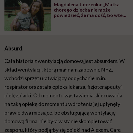
Magdalena Jutrzenka: „Matka
chorego dziecka nie może
powiedzieć, że ma dość, bo wtedy
jest egoistką”
Absurd.
Cała historia z wentylacją domową jest absurdem. W
skład wentylacji, którą miał nam zapewnić NFZ,
wchodzi sprzęt ułatwiający oddychanie m.in.
respirator oraz stała opieka lekarza, fizjoterapeuty i
pielęgniarki. Od momentu wystawienia skierowania
na taką opiekę do momentu wdrożenia jej upłynęły
prawie dwa miesiące, bo obsługującą wentylację
domową firma, nie była w stanie skompletować
zespołu, który podjąłby się opieki nad Alexem. Całe