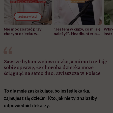
Zobacz więcej
Nie móc zostać przy
"Jestem w ciąży, co mi się
Wkró
chorym dziecku w
należy?". Headhunter o
Inst
szpitalu to tortura.
zmianie pokoleniowej u
atak
"Przeszkadzać w tym
kobiet w ciąży na rynku
wars
może chyba tylko
pracy
eksp
głupota i brak
wyobraźni"
Zawsze byłam wojowniczką, a mimo to zdaję
sobie sprawę, że choroba dziecka może
ściągnąć na samo dno. Zwłaszcza w Polsce
To dla mnie zaskakujące, bo jesteś lekarką,
zajmujesz się dziećmi. Kto, jak nie ty, znalazłby
odpowiednich lekarzy.