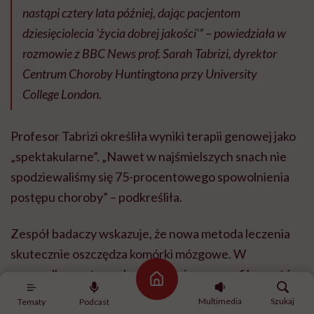
nastąpi cztery lata później, dając pacjentom
dziesięciolecia 'życia dobrej jakości'” – powiedziała w
rozmowie z BBC News prof. Sarah Tabrizi, dyrektor
Centrum Choroby Huntingtona przy University
College London.
Profesor Tabrizi określiła wyniki terapii genowej jako
„spektakularne”.
„Nawet w najśmielszych snach nie
spodziewaliśmy się 75-procentowego spowolnienia
postępu choroby” – podkreśliła.
Zespół badaczy wskazuje, że nowa metoda leczenia
skutecznie oszczędza komórki mózgowe. W
przypadku postępu choroby poziom neurofilamentów
Strona główna
w płynie mózgowo-rdzeniowym u pacjentów
Multimedia
Szukaj
Tematy
Podcast