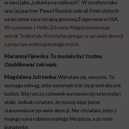
w sieci jako „Lekarka na roślinach”. W zeszłym roku
ona i jej partner Paweł Rawicki zebrali 9 mln złotych
na leczenie syna terapią genową Zolgensma w USA.
W rozmowie z Hello Zdrowie Magda komentuje
wyrok Trybunału Konstytucyjnego w sprawie aborcji
z przyczyn embriopatologicznych.
Marianna Fijewska: To musiało być trudne.
Opublikować taki wpis.
Magdalena Jutrzenka:
Wahałam się, owszem. To
wymaga odwag, żeby uzewnętrznić się przed obcymi
ludźmi. Siłą rzeczy człowiek wystawia się na krytykę i
ataki. Jednak uznałam, że muszę zająć jasne
stanowisko w sprawie aborcji. Nie chciałam, żeby z
mojego syna robiono małego Mesjasza, a ze mnie
bohaterkę.