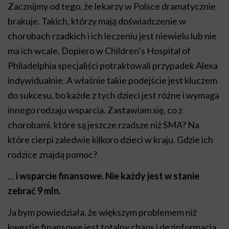
Zacznijmy od tego, że lekarzy w Polsce dramatycznie
brakuje. Takich, którzy mają doświadczenie w
chorobach rzadkich i ich leczeniu jest niewielu lub nie
ma ich wcale. Dopiero w Children’s Hospital of
Philadelphia specjaliści potraktowali przypadek Alexa
indywidualnie. A właśnie takie podejście jest kluczem
do sukcesu, bo każde z tych dzieci jest różne i wymaga
innego rodzaju wsparcia. Zastawiam się, co z
chorobami, które są jeszcze rzadsze niż SMA? Na
które cierpi zaledwie kilkoro dzieci w kraju. Gdzie ich
rodzice znajdą pomoc?
…
i wsparcie finansowe. Nie każdy jest w stanie
zebrać 9 mln.
Ja bym powiedziała, że większym problemem niż
kwestie finansowe jest totalny chaos i dezinformacja