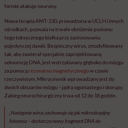
formie atakuje neurony.
Nowa terapia AMT-130, prowadzona w UCLH i innych
ośrodkach, pozwala na trwałe obniżenie poziomu
tego toksycznego białka przy zastosowaniu
pojedynczej dawki. B
ezpieczny wirus, zmodyfikowany
tak, aby zawierał specjalnie zaprojektowaną
sekwencję DNA, jest
wstrzykiwany głęboko do mózgu
za pomocą
rezonansu magnetycznego
w czasie
rzeczywistym. Mikrocewnik wprowadzany jest do
dwóch obszarów mózgu – jądra ogoniastego i skorupy.
Zabieg neurochirurgiczny trwa od 12 do 18 godzin.
„Następnie wirus zachowuje się jak mikroskopijny
listonosz – dostarcza nowy fragment DNA do