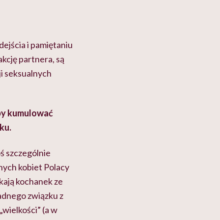
ejścia i pamiętaniu
akcję partnera, są
i seksualnych
 aby kumulować
ku.
oś szczególnie
ych kobiet Polacy
kają kochanek ze
żadnego związku z
„wielkości” (a w