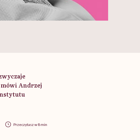
 zwyczaje
– mówi Andrzej
Instytutu
Przeczytasz w 8 min