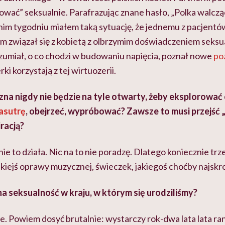
ać” seksualnie. Parafrazując znane hasło, „Polka walcząc
nim tygodniu miałem taką sytuację, że jednemu z pacjentów
em związał się z kobietą z olbrzymim doświadczeniem sek
ozumiał, o co chodzi w budowaniu napięcia, poznał nowe
po
ki korzystają z tej wirtuozerii.
na nigdy nie będzie na tyle otwarty, żeby eksplorować
asutrę
, obejrzeć, wypróbować? Zawsze to musi przejść „
iracją?
ie to działa. Nic na to nie poradzę. Dlatego koniecznie t
akiejś oprawy muzycznej, świeczek, jakiegoś choćby najsk
a seksualność w kraju, w którym się urodziliśmy?
ie. Powiem dosyć brutalnie: wystarczy rok-dwa lata lata ra