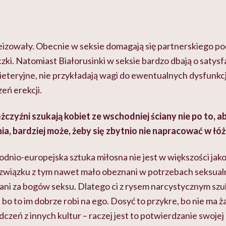
eizowały. Obecnie w seksie domagają się partnerskiego pod
czki. Natomiast Białorusinki w seksie bardzo dbają o satysf
eteryjne, nie przykładają wagi do ewentualnych dysfunkcj
eń erekcji.
mężczyźni szukają kobiet ze wschodniej ściany nie po to,
, bardziej może, żeby się zbytnio nie napracować w łóż
dnio-europejska sztuka miłosna nie jest w większości jak
wiązku z tym nawet mało obeznani w potrzebach seksualn
ni za bogów seksu. Dlatego ci z rysem narcystycznym szu
bo to im dobrze robi na ego. Dosyć to przykre, bo nie ma 
zeń z innych kultur – raczej jest to potwierdzanie swojej 