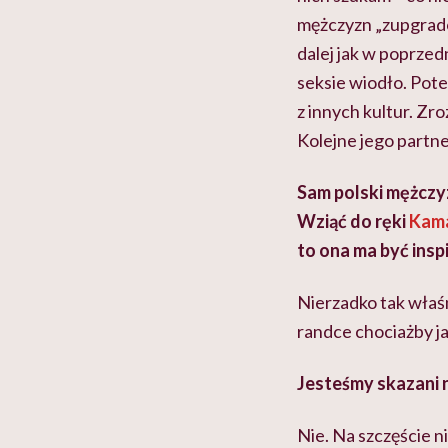
mężczyzn „zupgradow
dalej jak w poprzed
seksie wiodło. Pot
z innych kultur. Zr
Kolejne jego partner
Sam polski mężczyz
Wziąć do ręki
Kam
to ona ma być insp
Nierzadko tak właśn
randce chociażby j
Jesteśmy skazani n
Nie. Na szczęście n