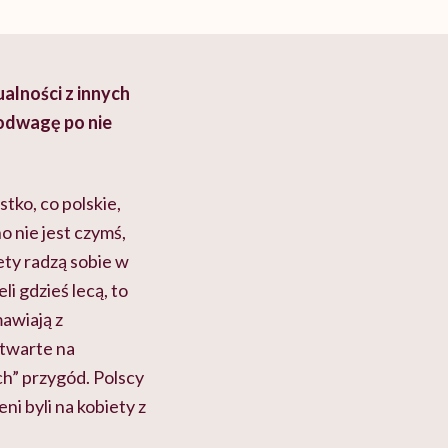
alności z innych
k odwagę po nie
tko, co polskie,
o nie jest czymś,
ety radzą sobie w
i gdzieś lecą, to
mawiają z
otwarte na
h” przygód. Polscy
i byli na kobiety z