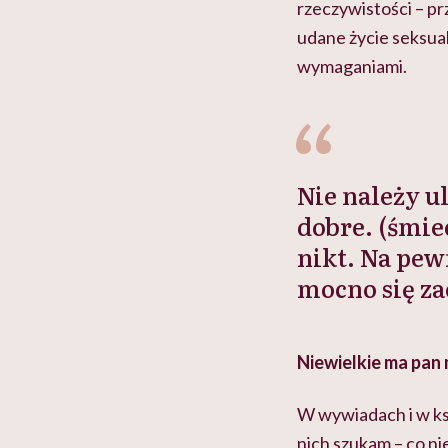
rzeczywistości – pr
udane życie seksual
wymaganiami.
Nie należy ul
dobre. (śmiec
nikt. Na pew
mocno się z
Niewielkie ma pan
W wywiadach i w ks
nich szukam – co ni