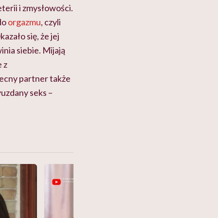
terii i zmysłowości.
 do
orgazmu
, czyli
azało się, że jej
nia siebie. Mijają
 z
becny partner także
yuzdany seks –