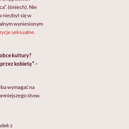
a”. (śmiech). Nie
 niezbyt się w
sualnym wyniesionym
zycje seksualne
.
 obce kultury?
przez kobietę” –
rzeba wymagać na
romniejszego show.
ndek z