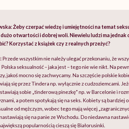
ka: Żeby czerpać wiedzę i umiejętności na temat seksu
ć dużo otwartości i dobrej woli. Niewielu ludzi ma jedna
obić? Korzystać z książek czy z realnych przeżyć?
:
Przede wszystkim nie należy ulegać przekonaniu, że wszys
 Polska seksualność – jaka jest – tego nie wie nikt. Na pewn
y, jakoś mocno się zachwycamy. Na szczęście polskie kobi
iają się przez Tindera np. wyłącznie z cudzoziemcami. Jeżel
stawiają sobie „tinderową pinezkę” np. w Barcelonie i roz
nami, a potem spotykają się na seks. Kobiety są bardziej 
ualne od mężczyzn, wobec tego mają więcej „zagranicznyc
astawiają się na panie ze Wschodu. Do niedawna nastawien
największą popularnością cieszą się Białorusinki.