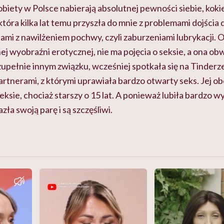
biety w Polsce nabierają absolutnej pewności siebie, kokie
tóra kilka lat temu przyszła do mnie z problemami dojścia
ami z nawilżeniem pochwy, czyli zaburzeniami lubrykacji. Ok
ej wyobraźni erotycznej, nie ma pojęcia o seksie, a ona obwi
w zupełnie innym związku, wcześniej spotkała się na Tinderze
artnerami, z którymi uprawiała bardzo otwarty seks. Jej o
ksie, chociaż starszy o 15 lat. A ponieważ lubiła bardzo w
zła swoją parę i są szczęśliwi.