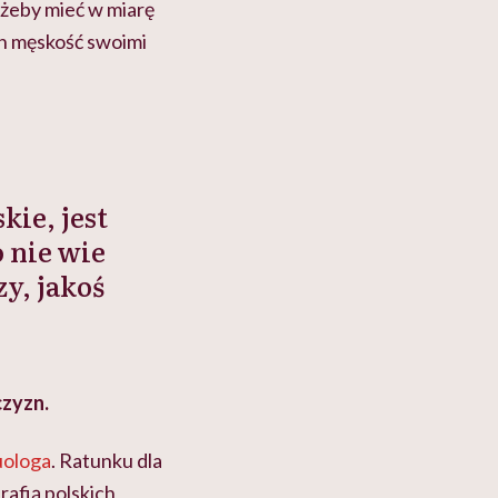
, żeby mieć w miarę
ch męskość swoimi
kie, jest
o nie wie
y, jakoś
czyzn.
uologa
. Ratunku dla
rafią polskich