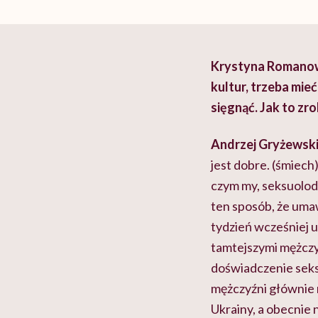
Krystyna Romanows
kultur, trzeba mie
sięgnąć. Jak to zr
Andrzej Gryżewski
jest dobre. (śmiech)
czym my, seksuolodz
ten sposób, że umaw
tydzień wcześniej u
tamtejszymi mężczyz
doświadczenie seks
mężczyźni głównie n
Ukrainy, a obecnie 