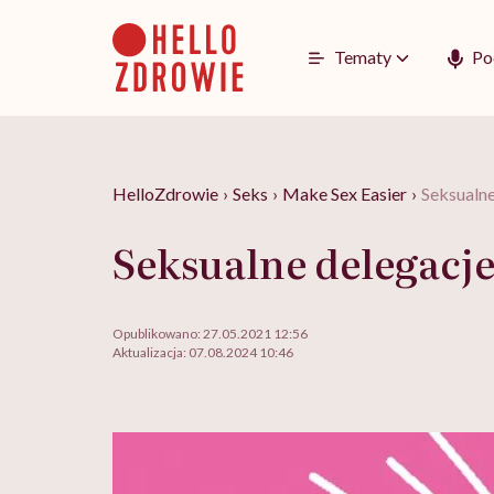
Go
to
content
Tematy
Po
HelloZdrowie
›
Seks
›
Make Sex Easier
›
Seksualne
Seksualne delegacj
Opublikowano:
27.05.2021 12:56
Aktualizacja:
07.08.2024 10:46