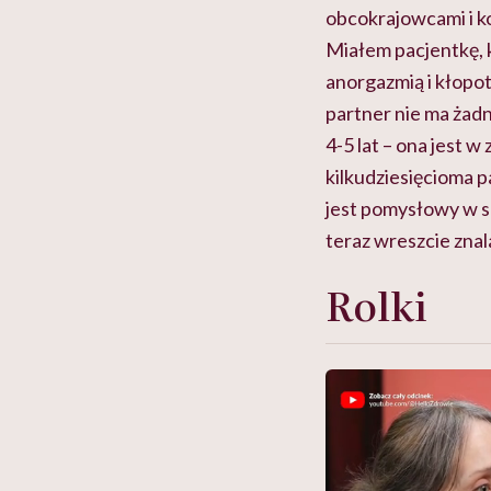
obcokrajowcami i ko
Miałem pacjentkę, k
anorgazmią i kłopot
partner nie ma żadn
4-5 lat – ona jest 
kilkudziesięcioma p
jest pomysłowy w se
teraz wreszcie znala
Rolki