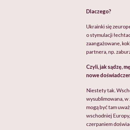
Dlaczego?
Ukrainki się zeurop
o stymulacji łechta
zaangażowane, koki
partnera, np. zaburz
Czyli, jak sądzę, 
nowe doświadczenia
Niestety tak. Wscho
wysublimowana, w z
mogą być tam uważa
wschodniej Europy, 
czerpaniem doświadc