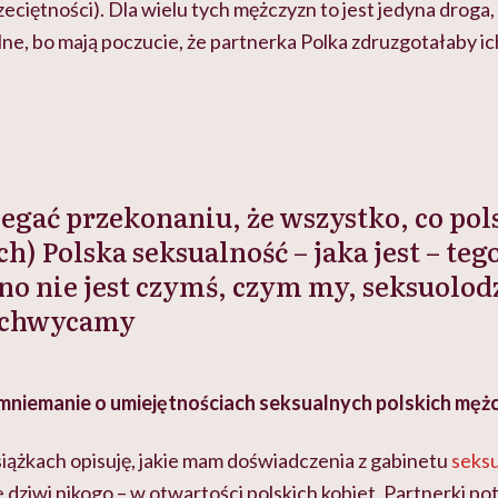
zeciętności). Dla wielu tych mężczyzn to jest jedyna droga
ne, bo mają poczucie, że partnerka Polka zdruzgotałaby i
egać przekonaniu, że wszystko, co pols
h) Polska seksualność – jaka jest – teg
no nie jest czymś, czym my, seksuolodz
achwycamy
 mniemanie o umiejętnościach seksualnych polskich męż
iążkach opisuję, jakie mam doświadczenia z gabinetu
seks
e dziwi nikogo – w otwartości polskich kobiet. Partnerki pot