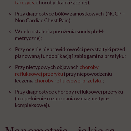
tarczycy
, choroby tkanki łącznej);
Przy diagnostyce bólów zamostkowych (NCCP –
Non Cardiac Chest Pain);
W celu ustalenia położenia sondy ph-H-
metrycznej;
Przy ocenie nieprawidłowości perystaltyki przed
planowaną fundoplikacją i zabiegami na przełyku;
Przy nietypowych objawach
choroby
refluksowej przełyku
i przy niepowodzeniu
leczenia
choroby refluksowej przełyku
;
Przy diagnostyce choroby refluksowej przełyku
(uzupełnienie rozpoznania w diagnostyce
kompleksowej).
Manometria – jakie są