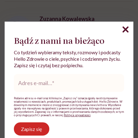
może chyba tylko
pracy
eksp
głupota i brak
wyobraźni"
Zuzanna Kowalewska
Zobacz profil
Bądź z nami na bieżąco
Co tydzień wybieramy teksty, rozmowy i podcasty
Hello Zdrowie o ciele, psychice i codziennym życiu.
Udostępnij
Zapisz się i czytaj bez pośpiechu.
Adres
e-
mail
*
Powiązane tematy:
Podanie adresu e-mail oraz kliknięcie „Zapisz się” oznacza zgodę na otrzymywanie
Układ pokarmowy
wiadomości o nowościach, produktach, promocjach lub usługach dot. Hello Zdrowie. W
dowolnym momencie możesz zrezygnować z otrzymywania newslettera. Wycofanie
zgody nie ma wpływu na zgodność z prawem przetwarzania, którego dokonano przed
jej wycofaniem. Zapoznaj się z informacjami o przetwarzaniu danych osobowych, w tym
o przysługujących Ci prawach, w naszej
Polityce prywatności
.
Zapisz się
Treści zawarte w serwisie mają wyłącznie
i