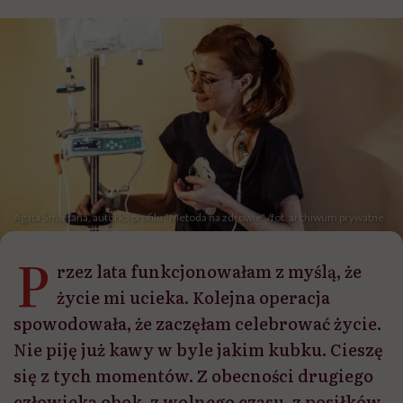
Agata Śmietana, autorka profilu "Metoda na zdrowie" /fot. archiwum prywatne
P
rzez lata funkcjonowałam z myślą, że
życie mi ucieka. Kolejna operacja
spowodowała, że zaczęłam celebrować życie.
Nie piję już kawy w byle jakim kubku. Cieszę
się z tych momentów. Z obecności drugiego
człowieka obok, z wolnego czasu, z posiłków