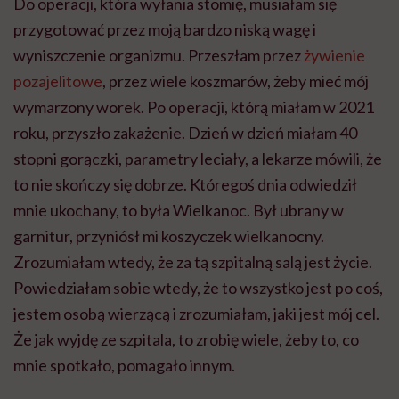
Do operacji, która wyłania stomię, musiałam się
przygotować przez moją bardzo niską wagę i
wyniszczenie organizmu. Przeszłam przez
żywienie
pozajelitowe
, przez wiele koszmarów, żeby mieć mój
wymarzony worek. Po operacji, którą miałam w 2021
roku, przyszło zakażenie. Dzień w dzień miałam 40
stopni gorączki, parametry leciały, a lekarze mówili, że
to nie skończy się dobrze. Któregoś dnia odwiedził
mnie ukochany, to była Wielkanoc. Był ubrany w
garnitur, przyniósł mi koszyczek wielkanocny.
Zrozumiałam wtedy, że za tą szpitalną salą jest życie.
Powiedziałam sobie wtedy, że to wszystko jest po coś,
jestem osobą wierzącą i zrozumiałam, jaki jest mój cel.
Że jak wyjdę ze szpitala, to zrobię wiele, żeby to, co
mnie spotkało, pomagało innym.