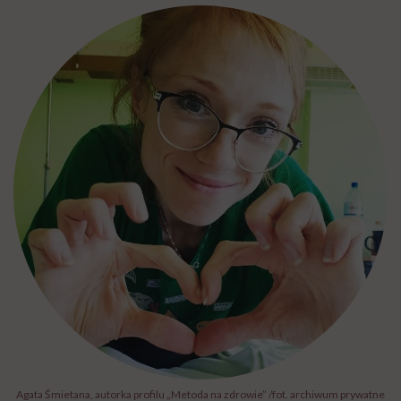
Agata Śmietana, autorka profilu „Metoda na zdrowie” /fot. archiwum prywatne