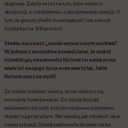
diagnozę. Zależy mi też na tym, żeby mówić o
akceptacji, o ciałolubieniu, o akceptowaniu emocji. O
tym, że gorsze chwile to normalność i nie zawsze
trzeba być na 100 procent.
Stomię nazywasz „swoim wymarzonym workiem”.
W jednym z wywiadów powiedziałaś, że wokół
stomii krążą niesamowite historie i w sumie przez
wiele lat swojego życia w nie wierzyłaś. Jakie
historie masz na myśli?
Że stomia to koniec świata, że nie można z nią
normalnie funkcjonować. Do dzisiaj dostaję
wiadomości od osób, którym niedawno wyłoniono
stomię i są przerażone. Nie wiedzą, jak odnaleźć się w
nowej sytuacji. Dzisiaj zadzwoniła do mnie córka