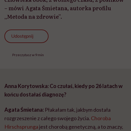
– mówi Agata Śmietana, autorka profilu
„Metoda na zdrowie”.
Udostępnij
Przeczytasz w 9 min
Anna Korytowska: Co czułaś, kiedy po 26 latach w
końcu dostałaś diagnozę?
Agata Śmietana:
Płakałam tak, jakbym dostała
rozgrzeszenie z całego swojego życia.
Choroba
Hirschsprunga
jest chorobą genetyczną, a to znaczy,