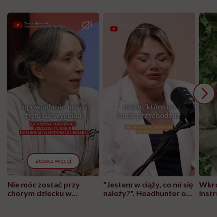
Zobacz więcej
Nie móc zostać przy
"Jestem w ciąży, co mi się
Wkró
chorym dziecku w
należy?". Headhunter o
Inst
szpitalu to tortura.
zmianie pokoleniowej u
atak
"Przeszkadzać w tym
kobiet w ciąży na rynku
wars