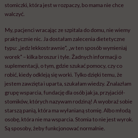
stomiczki, która jest w rozpaczy, bo mama nie chce
walczyć.
My, pacjenci wracając ze szpitala do domu, nie wiemy
praktycznie nic. Ja dostałam zalecenia dietetyczne
typu: „jedz lekkostrawnie”, „w ten sposób wymieniaj
worek” – kilka broszur i tyle. Żadnych informacji o
suplementacji, o tym, gdzie szukać pomocy, czy co
robić, kiedy odkleją się worki. Tylko dzięki temu, że
jestem zawzięta i uparta, szukałam wiedzy. Znalazłam
grupę wsparcia, fundację dla osób jak ja, przyjaciół-
stomików, których nazywam rodziną! A wyobraź sobie
starszą panią, która ma wyłanianą stomię. Albo młodą
osobę, która nie ma wsparcia. Stomia to nie jest wyrok.
Są sposoby, żeby funkcjonować normalnie.