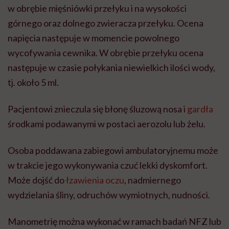
w obrębie mięśniówki przełyku i na wysokości
górnego oraz dolnego zwieracza przełyku. Ocena
napięcia następuje w momencie powolnego
wycofywania cewnika. W obrębie przełyku ocena
następuje w czasie połykania niewielkich ilości wody,
tj. około 5 ml.
Pacjentowi znieczula się błonę śluzową nosa i
gardła
środkami podawanymi w postaci aerozolu lub żelu.
Osoba poddawana zabiegowi ambulatoryjnemu może
w trakcie jego wykonywania czuć lekki dyskomfort.
Może dojść do
łzawienia oczu
, nadmiernego
wydzielania śliny, odruchów wymiotnych, nudności.
Manometrię można wykonać w ramach badań NFZ lub