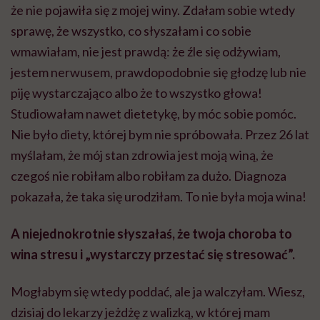
że nie pojawiła się z mojej winy. Zdałam sobie wtedy
sprawę, że wszystko, co słyszałam i co sobie
wmawiałam, nie jest prawdą: że źle się odżywiam,
jestem nerwusem, prawdopodobnie się głodzę lub nie
piję wystarczająco albo że to wszystko głowa!
Studiowałam nawet dietetykę, by móc sobie pomóc.
Nie było diety, której bym nie spróbowała. Przez 26 lat
myślałam, że mój stan zdrowia jest moją winą, że
czegoś nie robiłam albo robiłam za dużo. Diagnoza
pokazała, że taka się urodziłam. To nie była moja wina!
A niejednokrotnie słyszałaś, że twoja choroba to
wina stresu i „wystarczy przestać się stresować”.
Mogłabym się wtedy poddać, ale ja walczyłam. Wiesz,
dzisiaj do lekarzy jeżdżę z walizką, w której mam