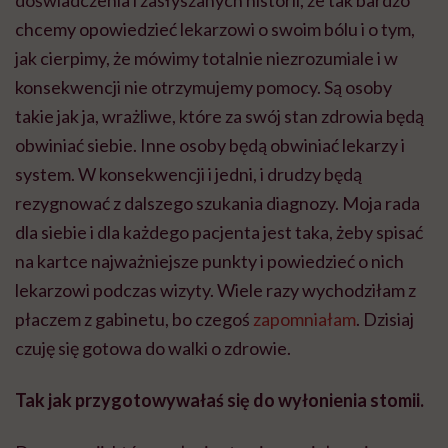
chcemy opowiedzieć lekarzowi o swoim bólu i o tym,
jak cierpimy, że mówimy totalnie niezrozumiale i w
konsekwencji nie otrzymujemy pomocy. Są osoby
takie jak ja, wrażliwe, które za swój stan zdrowia będą
obwiniać siebie. Inne osoby będą obwiniać lekarzy i
system. W konsekwencji i jedni, i drudzy będą
rezygnować z dalszego szukania diagnozy. Moja rada
dla siebie i dla każdego pacjenta jest taka, żeby spisać
na kartce najważniejsze punkty i powiedzieć o nich
lekarzowi podczas wizyty. Wiele razy wychodziłam z
płaczem z gabinetu, bo czegoś
zapomniałam
. Dzisiaj
czuję się gotowa do walki o zdrowie.
Tak jak przygotowywałaś się do wyłonienia stomii.