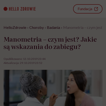
Go
to
Fundacja
content
HelloZdrowie
›
Choroby
›
Badania
›
Manometria – czym jest? J
Manometria – czym jest? Jakie
są wskazania do zabiegu?
Opublikowano:
13.10.2019 23:44
Aktualizacja:
29.10.2019 23:52