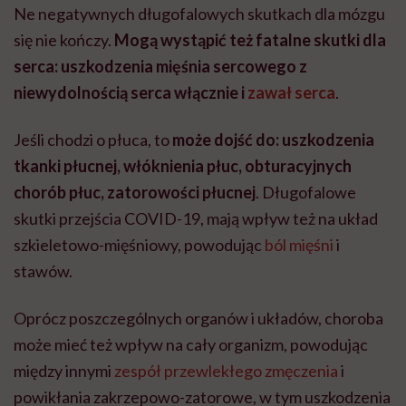
Ne negatywnych długofalowych skutkach dla mózgu
się nie kończy.
Mogą wystąpić też fatalne skutki dla
serca: uszkodzenia mięśnia sercowego z
niewydolnością serca włącznie ⁠i
zawał serca
.
Jeśli chodzi o płuca, to
może dojść do: uszkodzenia
tkanki płucnej⁠, włóknienia płuc⁠, obturacyjnych
chorób płuc⁠, zatorowości płucnej
. Długofalowe
skutki przejścia COVID-19, mają wpływ też na układ
szkieletowo-mięśniowy, powodując
ból mięśni
i
stawów.
Oprócz poszczególnych organów i układów, choroba
może mieć też wpływ na cały organizm, powodując
między innymi
zespół przewlekłego zmęczenia
⁠ i
powikłania zakrzepowo-zatorowe, w tym uszkodzenia