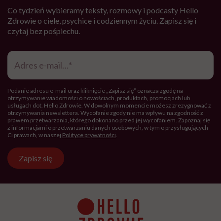
Co tydzień wybieramy teksty, rozmowy i podcasty Hello
Zdrowie o ciele, psychice i codziennym życiu. Zapisz się i
czytaj bez pośpiechu.
Adres
e-
mail
*
Podanie adresu e-mail oraz kliknięcie „Zapisz się” oznacza zgodę na
otrzymywanie wiadomości o nowościach, produktach, promocjach lub
usługach dot. Hello Zdrowie. W dowolnym momencie możesz zrezygnować z
otrzymywania newslettera. Wycofanie zgody nie ma wpływu na zgodność z
prawem przetwarzania, którego dokonano przed jej wycofaniem. Zapoznaj się
z informacjami o przetwarzaniu danych osobowych, w tym o przysługujących
Ci prawach, w naszej
Polityce prywatności
.
Zapisz się