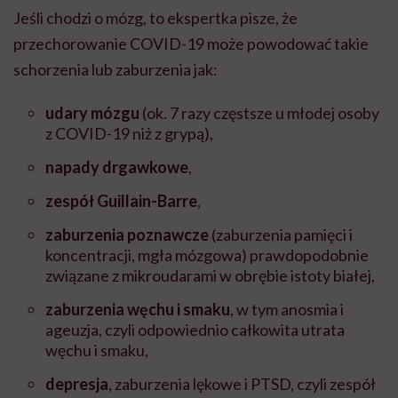
Jeśli chodzi o mózg, to ekspertka pisze, że
przechorowanie COVID-19 może powodować takie
schorzenia lub zaburzenia jak:
udary mózgu
(ok. 7 razy częstsze u młodej osoby
z COVID-19 niż z grypą)⁠,
napady drgawkowe
⁠,
zespół Guillain-Barre⁠
,
zaburzenia poznawcze
(zaburzenia pamięci i
koncentracji, mgła mózgowa) prawdopodobnie
związane z mikroudarami w obrębie istoty białej⁠,
zaburzenia węchu i smaku
, w tym anosmia i
ageuzja, czyli odpowiednio całkowita utrata
węchu i smaku⁠,
depresja
, zaburzenia lękowe i PTSD, czyli zespół