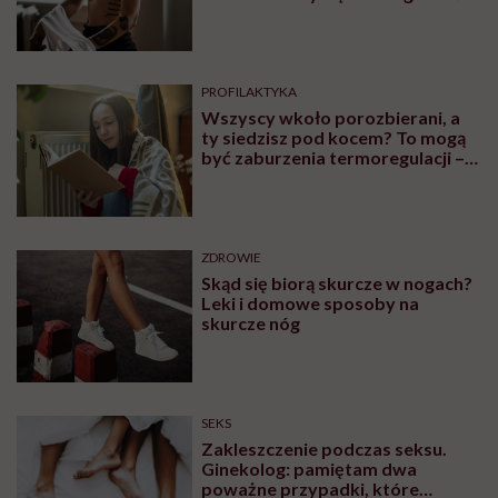
PROFILAKTYKA
Wszyscy wkoło porozbierani, a
ty siedzisz pod kocem? To mogą
być zaburzenia termoregulacji –
wynikające z choroby lub złych
nawyków
ZDROWIE
Skąd się biorą skurcze w nogach?
Leki i domowe sposoby na
skurcze nóg
SEKS
Zakleszczenie podczas seksu.
Ginekolog: pamiętam dwa
poważne przypadki, które