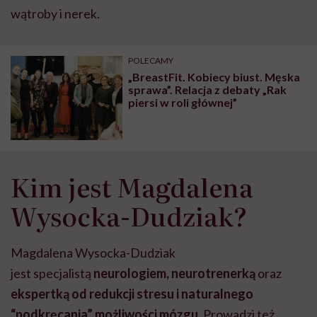
wątroby i nerek⁠.
POLECAMY
„BreastFit. Kobiecy biust. Męska
sprawa”. Relacja z debaty „Rak
piersi w roli głównej”
Kim jest Magdalena
Wysocka-Dudziak?
Magdalena Wysocka-Dudziak
jest specjalistą
neurologiem, neurotrenerką
oraz
ekspertką od redukcji stresu i naturalnego
“podkręcania” możliwości mózgu.
Prowadzi też