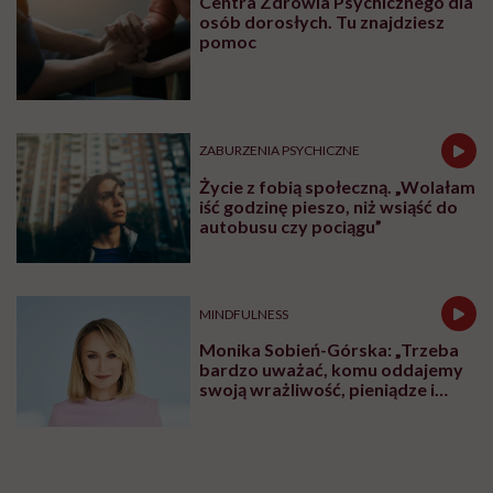
Centra Zdrowia Psychicznego dla
osób dorosłych. Tu znajdziesz
pomoc
ZABURZENIA PSYCHICZNE
Życie z fobią społeczną. „Wolałam
iść godzinę pieszo, niż wsiąść do
autobusu czy pociągu”
MINDFULNESS
Monika Sobień-Górska: „Trzeba
bardzo uważać, komu oddajemy
swoją wrażliwość, pieniądze i
zaufanie”