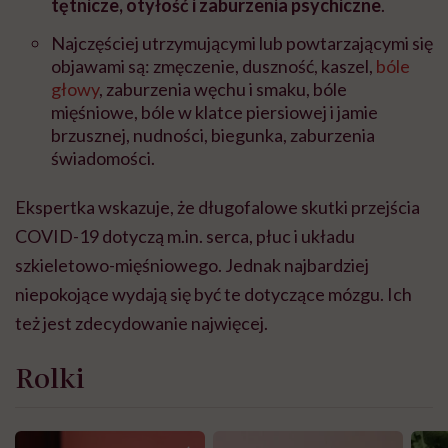
tętnicze, otyłość i zaburzenia psychiczne⁠
.
Najczęściej utrzymującymi lub powtarzającymi się
objawami są: zmęczenie, duszność, kaszel,
bóle
głowy
, zaburzenia węchu i smaku, bóle
mięśniowe, bóle w klatce piersiowej i jamie
brzusznej, nudności, biegunka, zaburzenia
świadomości.⁠
Ekspertka wskazuje, że długofalowe skutki przejścia
COVID-19 dotyczą m.in. serca, płuc i układu
szkieletowo-mięśniowego. Jednak najbardziej
niepokojące wydają się być te dotyczące mózgu. Ich
też jest zdecydowanie najwięcej.
Rolki