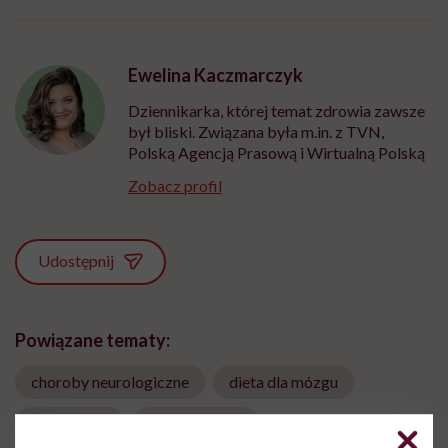
Ewelina Kaczmarczyk
Dziennikarka, której temat zdrowia zawsze
był bliski. Związana była m.in. z TVN,
Polską Agencją Prasową i Wirtualną Polską
Zobacz profil
Udostępnij
Powiązane tematy:
choroby neurologiczne
dieta dla mózgu
Neurologia
zdrowy mózg