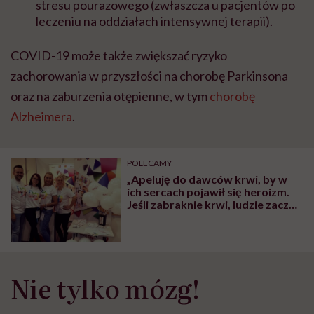
stresu pourazowego (zwłaszcza u pacjentów po
leczeniu na oddziałach intensywnej terapii)⁠.
COVID-19 może także zwiększać ryzyko
zachorowania w przyszłości⁠ na chorobę Parkinsona
oraz na zaburzenia otępienne, w tym
chorobę
Alzheimera
⁠.
POLECAMY
„Apeluję do dawców krwi, by w
ich sercach pojawił się heroizm.
Jeśli zabraknie krwi, ludzie zaczną
umierać” – mówi Karol Kukowka,
twórca kampanii „Twoje TAK ma
ZNACZENIE”
Nie tylko mózg!