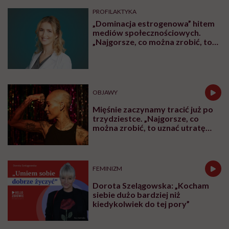
PROFILAKTYKA
„Dominacja estrogenowa” hitem
mediów społecznościowych.
„Najgorsze, co można zrobić, to
leczyć modne hasło”
OBJAWY
Mięśnie zaczynamy tracić już po
trzydziestce. „Najgorsze, co
można zrobić, to uznać utratę
sprawności za nieunikniony
element starzenia”
FEMINIZM
Dorota Szelągowska: „Kocham
siebie dużo bardziej niż
kiedykolwiek do tej pory”