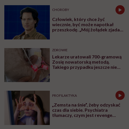
CHOROBY
Człowiek, który chce żyć
wiecznie, być może napotkał
przeszkodę. „Mój żołądek zjada
sam siebie”
ZDROWIE
Lekarze uratowali 700-gramową
Zosię nowatorską metodą.
Takiego przypadku jeszcze nie
było
PROFILAKTYKA
„Zemsta na śnie”, żeby odzyskać
czas dla siebie. Psychiatra
tłumaczy, czym jest revenge
bedtime procrastination