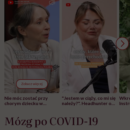
Zobacz więcej
Nie móc zostać przy
"Jestem w ciąży, co mi się
Wkró
chorym dziecku w
należy?". Headhunter o
Inst
szpitalu to tortura.
zmianie pokoleniowej u
atak
"Przeszkadzać w tym
kobiet w ciąży na rynku
wars
Mózg po COVID-19
może chyba tylko
pracy
eksp
głupota i brak
wyobraźni"