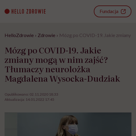
Go
to
Fundacja
content
HelloZdrowie
›
Zdrowie
›
Mózg po COVID-19. Jakie zmiany m
Mózg po COVID-19. Jakie
zmiany mogą w nim zajść?
Tłumaczy neurolożka
Magdalena Wysocka-Dudziak
Opublikowano:
02.11.2020 18:33
Aktualizacja:
14.01.2022 17:45