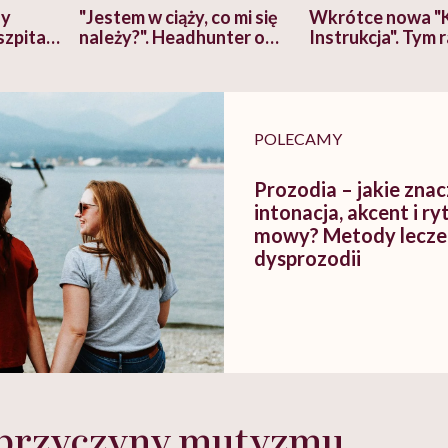
zy
"Jestem w ciąży, co mi się
Wkrótce nowa "
szpitalu
należy?". Headhunter o
Instrukcja". Tym 
szkadzać
zmianie pokoleniowej u
atakach paniki. Z
tylko
kobiet w ciąży na rynku
warsztat pacjen
braźni"
pracy
ekspercki
POLECAMY
Prozodia – jakie zna
intonacja, akcent i r
mowy? Metody lecze
dysprozodii
ą przyczyny mutyzmu