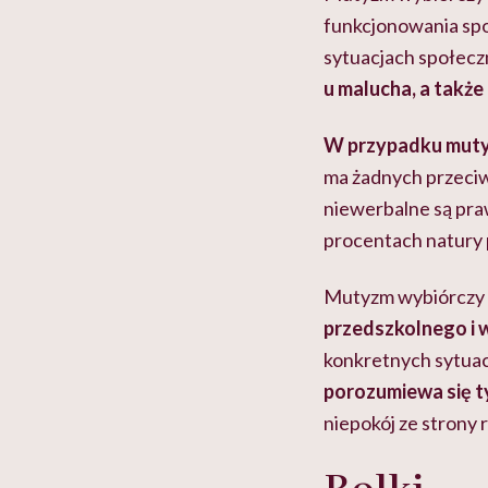
funkcjonowania spo
sytuacjach społec
u malucha, a także
W przypadku muty
ma żadnych przeci
niewerbalne są praw
procentach natury 
Mutyzm wybiórczy po
przedszkolnego i
konkretnych sytuac
porozumiewa się t
niepokój ze strony
Rolki