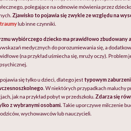
łecznego, polegające na odmowie mówienia przez dzieck
znych.
Zjawisko to pojawia się zwykle ze względu na wy
traumy
lub inne czynniki.
zmu wybiórczego dziecko ma prawidłowo zbudowany 
wwskazań medycznych do porozumiewania się, a dodatkowo
idłowe (na przykład uśmiecha się, mruży oczy). Problem j
psychicznej.
jawia się tylko u dzieci, dlatego jest
typowym zaburzeni
 wczesnoszkolnego
. W niektórych przypadkach maluchy p
jach, jak na przykład pobyt w przedszkolu.
Zdarza się równ
ylko z wybranymi osobami.
Takie uporczywe milczenie bu
 rodziców, wychowawców lub nauczycieli.