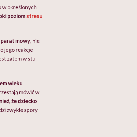
o w określonych
soki poziom
stresu
aparat mowy
, nie
 jego reakcje
est zatem w stu
em wieku
rzestają mówić w
ież, że dziecko
dzi zwykle spory