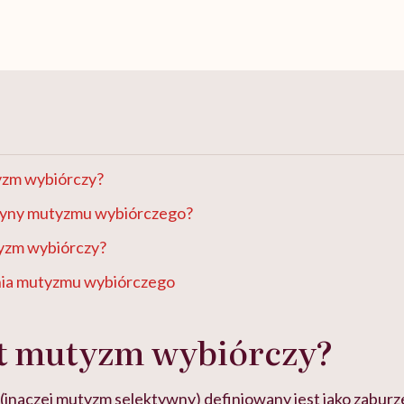
tyzm wybiórczy?
czyny mutyzmu wybiórczego?
tyzm wybiórczy?
ia mutyzmu wybiórczego
st mutyzm wybiórczy?
inaczej mutyzm selektywny) definiowany jest jako zaburz