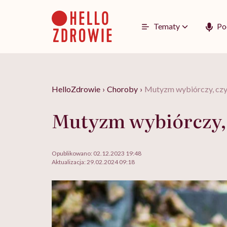
Go
to
content
Tematy
Po
HelloZdrowie
›
Choroby
›
Mutyzm wybiórczy, czyl
Mutyzm wybiórczy, 
Opublikowano:
02.12.2023 19:48
Aktualizacja:
29.02.2024 09:18