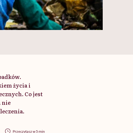
ypadków.
kiem życia i
cznych. Co jest
 nie
leczenia.
Przeczytasz w 5 min