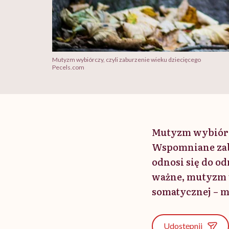
Mutyzm wybiórczy, czyli zaburzenie wieku dziecięcego
Pecels.com
Mutyzm wybiórcz
Wspomniane zabur
odnosi się do o
ważne, mutyzm w
somatycznej – m
Udostępnij