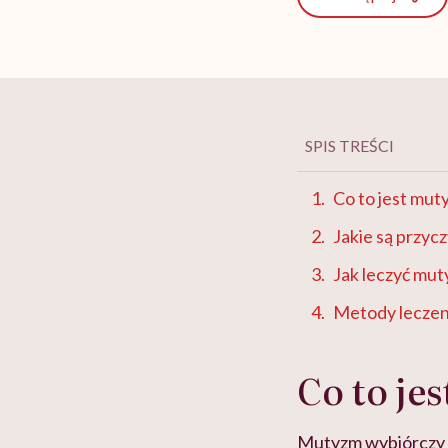
SPIS TREŚCI
Co to jest mu
Jakie są przy
Jak leczyć mu
Metody leczen
Co to je
Mutyzm wybiórczy (