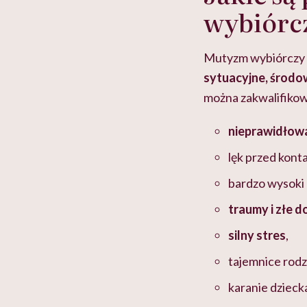
wybiórc
Mutyzm wybiórczy t
sytuacyjne, środ
można zakwalifikow
nieprawidłowa
lęk przed kont
bardzo wysoki 
traumy i złe 
silny stres
,
tajemnice rodz
karanie dzieck