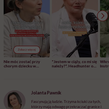
Zobacz więcej
Nie móc zostać przy
"Jestem w ciąży, co mi się
Wkró
chorym dziecku w
należy?". Headhunter o
Inst
szpitalu to tortura.
zmianie pokoleniowej u
atak
"Przeszkadzać w tym
kobiet w ciąży na rynku
wars
może chyba tylko
pracy
eksp
głupota i brak
wyobraźni"
Jolanta Pawnik
Fascynują ją ludzie. Trzyma kciuki za tych,
którzy mają odwagę przekraczać granice i