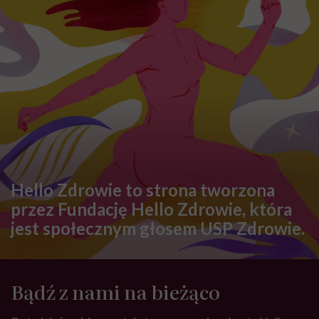
ZDROWIE
Krwiak mózgu – co warto
wiedzieć na temat tej patologii?
PROFILAKTYKA
Bazocyty podwyższone –
przyczyny. Co oznacza taki stan?