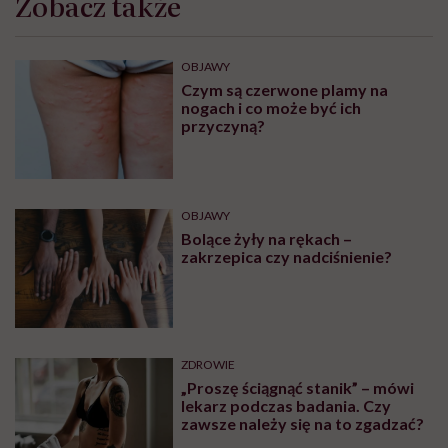
ZABURZENIA PSYCHICZNE
Życie z fobią społeczną. „Wolałam
iść godzinę pieszo, niż wsiąść do
autobusu czy pociągu”
MINDFULNESS
Monika Sobień-Górska: „Trzeba
bardzo uważać, komu oddajemy
swoją wrażliwość, pieniądze i
zaufanie”
Zobacz także