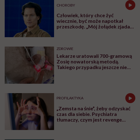
Najpopularniejsze
ZDROWIE
Jajniki wcale nie idą na emeryturę
po menopauzie. Rewolucyjne
odkrycie amerykańskich
naukowców
CHOROBY