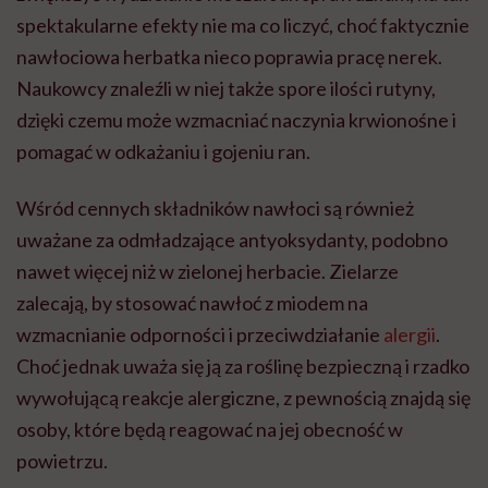
spektakularne efekty nie ma co liczyć, choć faktycznie
nawłociowa herbatka nieco poprawia pracę nerek.
Naukowcy znaleźli w niej także spore ilości rutyny,
dzięki czemu może wzmacniać naczynia krwionośne i
pomagać w odkażaniu i gojeniu ran.
Wśród cennych składników nawłoci są również
uważane za odmładzające antyoksydanty, podobno
nawet więcej niż w zielonej herbacie. Zielarze
zalecają, by stosować nawłoć z miodem na
wzmacnianie odporności i przeciwdziałanie
alergii
.
Choć jednak uważa się ją za roślinę bezpieczną i rzadko
wywołującą reakcje alergiczne, z pewnością znajdą się
osoby, które będą reagować na jej obecność w
powietrzu.