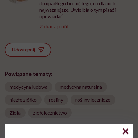
do upadłego bronić tego, co dla nich
najważniejsze. Uwielbia o tym pisać i
opowiadać
Zobacz profil
Udostępnij
Powiązane tematy:
medycyna ludowa
medycyna naturalna
niezłe ziółko
rośliny
rośliny lecznicze
Zioła
ziołolecznictwo