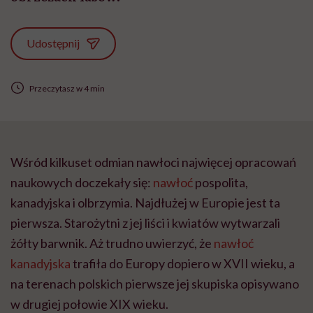
Udostępnij
Przeczytasz w 4 min
Wśród kilkuset odmian nawłoci najwięcej opracowań
naukowych doczekały się:
nawłoć
pospolita,
kanadyjska i olbrzymia. Najdłużej w Europie jest ta
pierwsza. Starożytni z jej liści i kwiatów wytwarzali
żółty barwnik. Aż trudno uwierzyć, że
nawłoć
kanadyjska
trafiła do Europy dopiero w XVII wieku, a
na terenach polskich pierwsze jej skupiska opisywano
w drugiej połowie XIX wieku.