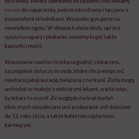
litra wody. Kwiaty zalewamy wrzątkiem i zostawiamy
na noc
do naparzenia, potem odcedzamy i łączymy z
pozostałymi składnikami. Wszystko gotujemy na
niewielkim ogniu. W sklepach zielarskich, oprócz
suszu na napary i płukanki, możemy kupić także
kapsułki i maści.
Stosowanie nawłoci trzeba uzgodnić z lekarzem,
szczególnie dotyczy to osób, które chcą wesprzeć
nawłocią jakąś kurację związaną z nerkami. Zioła mogą
wchodzić w reakcje z niektórymi lekami, warto więc,
by lekarz to ocenił. Ze względu na brak badań
klinicznych niezalecane jest podawanie ziół dzieciom
do 12. roku życia, a także kobietom ciężarnym i
karmiącym.