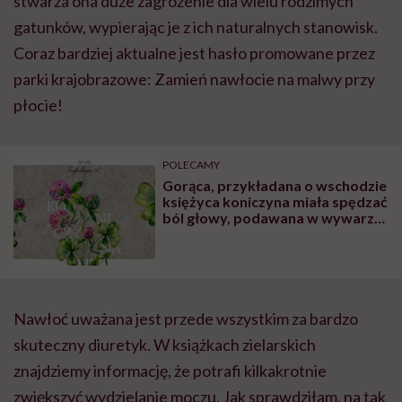
stwarza ona duże zagrożenie dla wielu rodzimych
gatunków, wypierając je z ich naturalnych stanowisk.
Coraz bardziej aktualne jest hasło promowane przez
parki krajobrazowe: Zamień nawłocie na malwy przy
płocie!
POLECAMY
Gorąca, przykładana o wschodzie
księżyca koniczyna miała spędzać
ból głowy, podawana w wywarze
pomagała na kaszel
Nawłoć uważana jest przede wszystkim za bardzo
skuteczny diuretyk. W książkach zielarskich
znajdziemy informację, że potrafi kilkakrotnie
zwiększyć wydzielanie moczu. Jak sprawdziłam, na tak