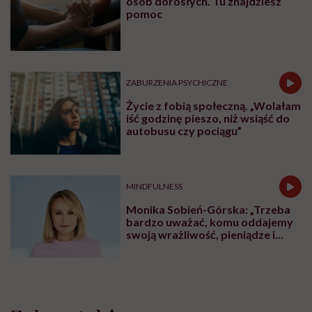
Stetoskop. Jak niezręczna
sytuacja doprowadziła do
wielkiego odkrycia
Najnowsze w naszym serwisie
ZDROWIE PSYCHICZNE
Lista placówek Centrum Zdrowia
Psychicznego dla Dzieci i
Młodzieży. Tu znajdziesz pomoc
ZDROWIE PSYCHICZNE
Centra Zdrowia Psychicznego dla
osób dorosłych. Tu znajdziesz
pomoc