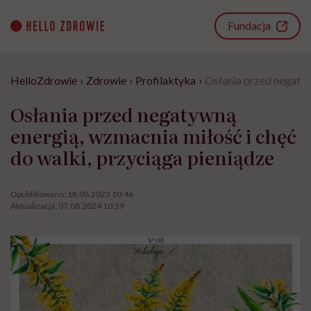
Go
to
Fundacja
content
HelloZdrowie
›
Zdrowie
›
Profilaktyka
›
Osłania przed negatyw
Osłania przed negatywną
energią, wzmacnia miłość i chęć
do walki, przyciąga pieniądze
Opublikowano:
18.08.2023 10:46
Aktualizacja:
07.08.2024 10:39