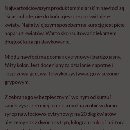
Najwartościowszym produktem zielarskim nawłoci są
liście i młode, nie do końca jeszcze rozkwitnięte
kwiaty. Najłatwiejszym sposobem na kurację jest picie
naparu z kwiatów. Warto skonsultować z lekarzem
długość kuracji i dawkowanie.
Miód z nawłoci ma posmak cytrynowy i bardzo jasny,
żółty kolor. Jest doceniany za działanie napotne i
rozgrzewające, warto wykorzystywać go w sezonie
grypowym.
Z zebranego w bezpiecznym i wolnym od kurzu i
zanieczyszczeń miejscu ziela można zrobić w domu
syrop nawłociowo-cytrynowy: na 20 dkg kwiatów
bierzemy sok z dwóch cytryn, kilogram
cukru
i półtora