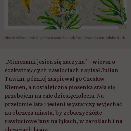
Niezłe ziółko: nawłoć, grafika Joanna Zduniak /fot. Rawpixel.com, Adobe Stock
„Mimozami jesień się zaczyna” – wiersz o
rozkwitających nawłociach napisał Julian
Tuwim, później zaśpiewał go Czesław
Niemen, a nostalgiczna piosenka stała się
przebojem na całe dziesięciolecia. Na
przełomie lata i jesieni wystarczy wyjechać
na obrzeża miasta, by zobaczyć żółte
nawłociowe łany na łąkach, w zaroślach i na
obrzeżach lasów.