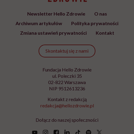
czytaj bez pośpiechu.
Adres
e-
mail
*
Podanie adresu e-mail oraz kliknięcie „Zapisz się” oznacza zgodę na
otrzymywanie wiadomości o nowościach, produktach, promocjach lub
usługach dot. Hello Zdrowie. W dowolnym momencie możesz zrezygnować z
otrzymywania newslettera. Wycofanie zgody nie ma wpływu na zgodność z
prawem przetwarzania, którego dokonano przed jej wycofaniem. Zapoznaj się
z informacjami o przetwarzaniu danych osobowych, w tym o przysługujących
Ci prawach, w naszej
Polityce prywatności
.
Zapisz się