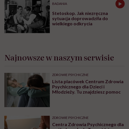
mediów społecznościowych.
„Najgorsze, co można zrobić, to
leczyć modne hasło”
OBJAWY
Mięśnie zaczynamy tracić już po
trzydziestce. „Najgorsze, co
można zrobić, to uznać utratę
sprawności za nieunikniony
element starzenia”
SEKS
Prof. Zbigniew Izdebski:
„Edukacja zdrowotna jeszcze
nigdy nie była tak potrzebna jak
teraz, kiedy jest taki chaos
informacyjny”
BADANIA