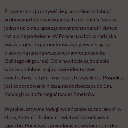
Przywieziono ją oczywiście jako roślinę ozdobną i
próbowano hodować w parkach i ogrodach. Szybko
jednak uciekła z uporządkowanych rabatek i obficie
rozlała się po świecie. W Polsce nawłoć kanadyjska
uważana jest za gatunek inwazyjny, wypierający
tradycyjną i znaną wcześniej nawłoć pospolitą
(Solidago virgaurea). Obie nawłocie są do siebie
bardzo podobne, mają prawie identyczne
kwiatostany, jedyne co je różni, to wysokość. Pospolita
jest zdecydowanie niższa, niedochodząca do 1 m.
Kanadyjska może sięgać nawet 2 metrów.
Wysokie, sztywne łodygi zwieńczone są zebranymi w
kłosy, żółtymi i drobnymi kwiatami o słodkawym
zapachu. Ponieważ są miododajne, w słoneczne dni