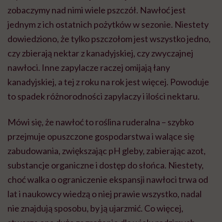
zobaczymy nad nimi wiele pszczół. Nawłoć jest
jednym z ich ostatnich pożytków w sezonie. Niestety
dowiedziono, że tylko pszczołom jest wszystko jedno,
czy zbierają nektar z kanadyjskiej, czy zwyczajnej
nawłoci. Inne zapylacze raczej omijają łany
kanadyjskiej, a tej z roku na rok jest więcej. Powoduje
to spadek różnorodności zapylaczy i ilości nektaru.
Mówi się, że nawłoć to roślina ruderalna – szybko
przejmuje opuszczone gospodarstwa i walące się
zabudowania, zwiększając pH gleby, zabierając azot,
substancje organiczne i dostęp do słońca. Niestety,
choć walka o ograniczenie ekspansji nawłoci trwa od
lat i naukowcy wiedzą o niej prawie wszystko, nadal
nie znajdują sposobu, by ją ujarzmić. Co więcej,