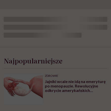
Dorota Szelągowska: „Kocham
siebie dużo bardziej niż
kiedykolwiek do tej pory”