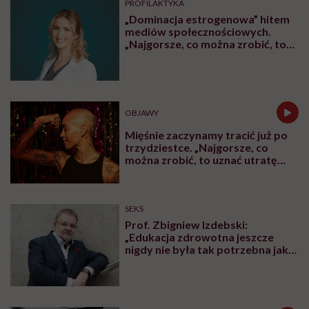
Człowiek, który chce żyć
wiecznie, być może napotkał
przeszkodę. „Mój żołądek zjada
sam siebie”
ZDROWIE
Lekarze uratowali 700-gramową
Zosię nowatorską metodą.
Takiego przypadku jeszcze nie
było
PROFILAKTYKA
„Zemsta na śnie”, żeby odzyskać
czas dla siebie. Psychiatra
tłumaczy, czym jest revenge
bedtime procrastination
PROFILAKTYKA
„Dominacja estrogenowa” hitem