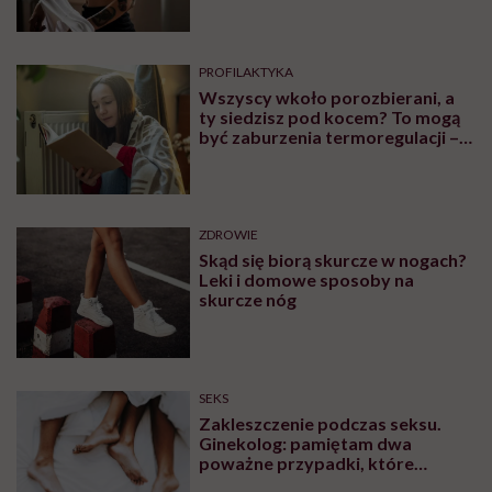
OBJAWY
Czym są czerwone plamy na
nogach i co może być ich
przyczyną?
OBJAWY
Bolące żyły na rękach –
zakrzepica czy nadciśnienie?
ZDROWIE
„Proszę ściągnąć stanik” – mówi
lekarz podczas badania. Czy
zawsze należy się na to zgadzać?