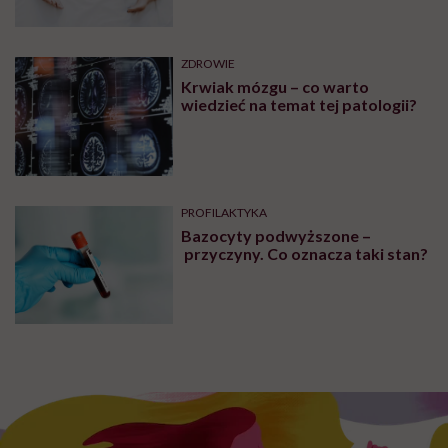
PROFILAKTYKA
Wszyscy wkoło porozbierani, a
ty siedzisz pod kocem? To mogą
być zaburzenia termoregulacji –
wynikające z choroby lub złych
nawyków
ZDROWIE
Skąd się biorą skurcze w nogach?
Leki i domowe sposoby na
skurcze nóg
SEKS
Zakleszczenie podczas seksu.
Ginekolog: pamiętam dwa
poważne przypadki, które
wymagały interwencji szpitalnej