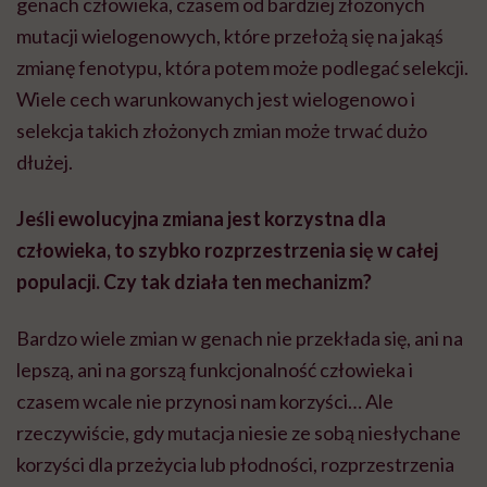
genach człowieka, czasem od bardziej złożonych
mutacji wielogenowych, które przełożą się na jakąś
zmianę fenotypu, która potem może podlegać selekcji.
Wiele cech warunkowanych jest wielogenowo i
selekcja takich złożonych zmian może trwać dużo
dłużej.
J
eśli
ewolucyjna zmiana
jest korzystna dla
człowieka, to szybko rozprzestrzenia się w całej
populacji. Czy tak działa ten mechanizm?
Bardzo wiele zmian w genach nie przekłada się, ani na
lepszą, ani na gorszą funkcjonalność człowieka i
czasem wcale nie przynosi nam korzyści… Ale
rzeczywiście, gdy mutacja niesie ze sobą niesłychane
korzyści dla przeżycia lub płodności, rozprzestrzenia