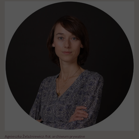
Agnieszka Żelaźniewicz /fot. archiwum prywatne