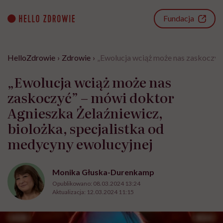
Go
to
Fundacja
content
HelloZdrowie
›
Zdrowie
›
„Ewolucja wciąż może nas zaskoczyć”
„Ewolucja wciąż może nas
zaskoczyć” – mówi doktor
Agnieszka Żelaźniewicz,
biolożka, specjalistka od
medycyny ewolucyjnej
Monika Głuska-Durenkamp
Opublikowano:
08.03.2024 13:24
Aktualizacja:
12.03.2024 11:15