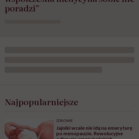
poradzi”
Hantawirus dotarł do Europy.
Szef WHO: „W tej chwili nie ma
oznak, byśmy mieli do czynienia