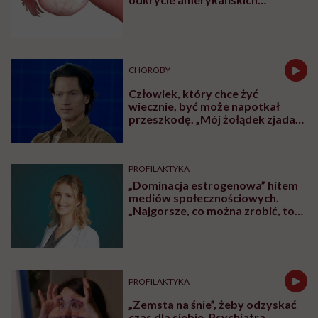
z początkiem szerszej fali
zakażeń”
Najpopularniejsze
ZDROWIE
Jajniki wcale nie idą na emeryturę