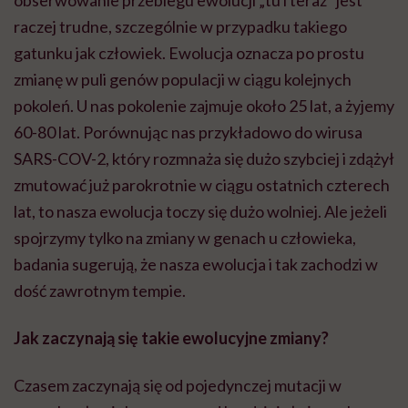
obserwowanie przebiegu ewolucji „tu i teraz” jest
raczej trudne, szczególnie w przypadku takiego
gatunku jak człowiek. Ewolucja oznacza po prostu
zmianę w puli genów populacji w ciągu kolejnych
pokoleń. U nas pokolenie zajmuje około 25 lat, a żyjemy
60-80 lat. Porównując nas przykładowo do wirusa
SARS-COV-2, który rozmnaża się dużo szybciej i zdążył
zmutować już parokrotnie w ciągu ostatnich czterech
lat, to nasza ewolucja toczy się dużo wolniej. Ale jeżeli
spojrzymy tylko na zmiany w genach u człowieka,
badania sugerują, że nasza ewolucja i tak zachodzi w
dość zawrotnym tempie.
Jak zaczynają się takie ewolucyjne zmiany?
Czasem zaczynają się od pojedynczej mutacji w