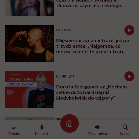
po menopauzie. Rewolucyjne
odkrycie amerykańskich
naukowców
CHOROBY
Człowiek, który chce żyć
wiecznie, być może napotkał
przeszkodę. „Mój żołądek zjada
sam siebie”
PROFILAKTYKA
„Dominacja estrogenowa” hitem
mediów społecznościowych.
„Najgorsze, co można zrobić, to
leczyć modne hasło”
Strona główna
PROFILAKTYKA
Multimedia
Szukaj
Tematy
Podcast