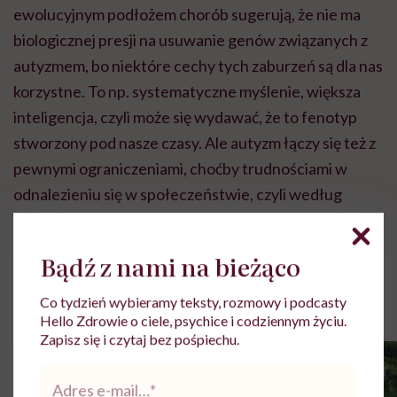
ewolucyjnym podłożem chorób sugerują, że nie ma
biologicznej presji na usuwanie genów związanych z
autyzmem, bo niektóre cechy tych zaburzeń są dla nas
korzystne. To np. systematyczne myślenie, większa
inteligencja, czyli może się wydawać, że to fenotyp
stworzony pod nasze czasy. Ale autyzm łączy się też z
pewnymi ograniczeniami, choćby trudnościami w
odnalezieniu się w społeczeństwie, czyli według
ewolucji nie przynosi populacji większych korzyści tak
społecznemu gatunkowi, jakim jest człowiek.
Bądź z nami na bieżąco
Rolki
Co tydzień wybieramy teksty, rozmowy i podcasty
Hello Zdrowie o ciele, psychice i codziennym życiu.
Zapisz się i czytaj bez pośpiechu.
Adres
e-