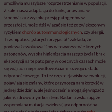
umożliwia mu szybsze rozprzestrzenianie w populacji.
Z kolei nasza adaptacja do funkcjonowania w
środowisku z wysoką presją patogenów w
przeszłości, może dziś wiązać się też ze zwiększonym
ryzykiem
chorób autoimmunologicznych
, czy alergii.
Tzw. hipoteza „starych przyjaciół” zakłada, że
ponieważ ewoluowaliśmy w towarzystwie licznych
patogenów, wysoka higienizacja naszego życia i brak
ekspozycji na te patogeny w obecnych czasach może
się wiązać z nieprawidłowościami rozwoju układu
odpornościowego. To też częste zjawisko w ewolucji,
pojawiają się zmiany, które przynoszą nam korzyść w
jednej dziedzinie, ale jednocześnie mogą się wiązać z
jakimś zdrowotnym kosztem. Badania wskazują, że
wspomniana mutacja zwiększająca odporność na
malarię niesie jednocześnie większe ryzyko
raka