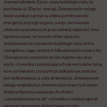
stanowi zaledwie 2 proc. masy ludzkiego ciała, to
pochłania aż 20 proc. energii. Zmniejszenie mózgu
może wynikać z presji na większą efektywność
energetyczną tego organu, a więc zachowanie
zdolności poznawczych przy redukcji objętości. Inna
hipoteza mówi, że to może efekt uboczny
zmniejszenia się rozmiarów ludzkiego ciała, która
nastąpiła w ciągu ostatnich kilkudziesięciu tysięcy lat.
Chociaż przez ostatnich sto lat stajemy się coraz
wyżsi, co wynika z polepszających się warunków życia,
to w porównaniu z naszymi przodkami nasz kościec
jest delikatniejszy, a ciało drobniejsze. Zmniejszenie
mózgu mogłoby być efektem ubocznym tych zmian.
Kolejna hipoteza nawiązuje do efektu
„samoudomowienia się” człowieka i redukcji agresji
wewnątrzgrupowej, której towarzyszyło