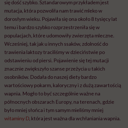
się dość szybko. Sztandarowym przykładem jest
mutacja, która pozwoliła nam trawić mleko w
dorosłym wieku. Pojawiła się ona około 8 tysięcy lat
temu i bardzo szybko rozprzestrzeniła się w
populacjach, które udomowiły zwierzęta mleczne.
Wcześniej, tak jak u innych ssaków, zdolność do
trawienia laktozy traciliśmy w dzieciństwie po
odstawieniu od piersi. Pojawienie się tej mutacji
znacznie zwiększyło szanse przeżycia u takich
osobników. Dodała do naszej diety bardzo
wartościowy pokarm, kaloryczny i z dużą zawartością
wapnia. Mogło to być szczególnie ważne na
północnych obszarach Europy, na terenach, gdzie
było mniej słońca i tym samym mieliśmy mniej
witaminy D
, która jest ważna dla wchłaniania wapnia.