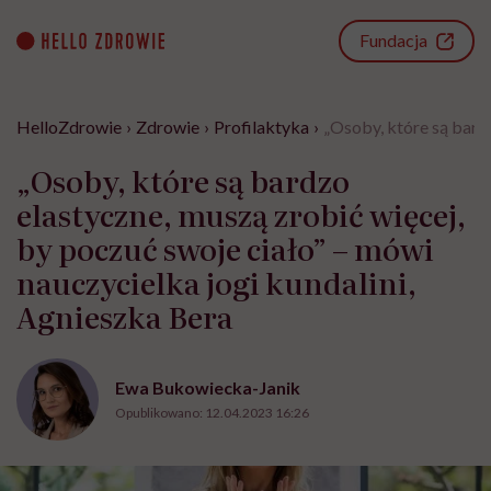
Go
to
Fundacja
content
HelloZdrowie
›
Zdrowie
›
Profilaktyka
›
„Osoby, które są bardz
„Osoby, które są bardzo
elastyczne, muszą zrobić więcej,
by poczuć swoje ciało” – mówi
nauczycielka jogi kundalini,
Agnieszka Bera
Ewa Bukowiecka-Janik
Opublikowano:
12.04.2023 16:26