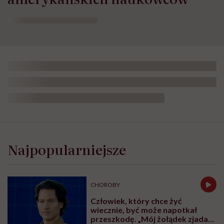
amerykańskich naukowców
Opublikowano:
23.07.2026 12:15
Aktualizacja:
23.07.2026 15:23
Fot. magicmine, Getty Images
Przez wiele lat wierzono, że gdy kobiety