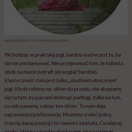
Agnieszka Bera / fot. archiwum prywatne
Wchodząc w praktykę jogi, bardzo ważne jest to, by
się nie porównywać. Nie przejmować tym, że kobieta
obok na macie potrafi się wygiąć bardziej.
Elastyczność ciała jest tylko „skutkiem ubocznym”
jogi. Kiedy robimy np. skłon do przodu, nie skupiamy
się na tym, by palcami dotknąć podłogi, tylko na tym,
co odczuwamy, robiąc ten skłon. To nam daje
najcenniejszą informację. Możemy zrobić jedną
trzecią danej pozycji i to również zadziała. Co więcej,
osoby, które są bardzo elastyczne, muszą więcej