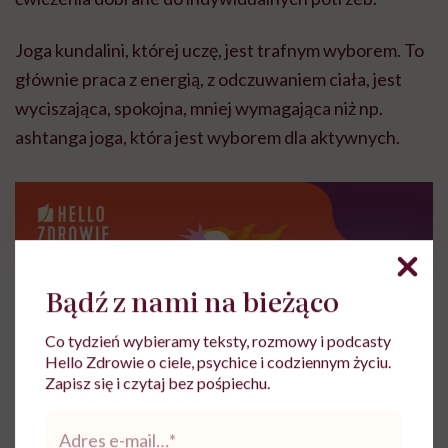
Joga kundalini, której uczę, jest trafnym wyborem. To
głównie praca z energią, z odczuwaniem ciała, jest
wyciszająca, spokojna, mniej wymagająca niż np.
ashtanga
joga, która jest wyborem dla aktywnych.
Bądź z nami na bieżąco
Co tydzień wybieramy teksty, rozmowy i podcasty
Hello Zdrowie o ciele, psychice i codziennym życiu.
Zapisz się i czytaj bez pośpiechu.
Adres
e-