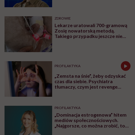
tracą płodność, ich jajniki stają się
bezużyteczne. Naukowcy z Northwestern
University w USA twierdzą, że to nieprawda.
Ich badania udowodniły, że po menopauzie
jajniki zyskują „drugie życie” i całkiem nowe
funkcje.
Udostępnij
Przeczytasz w 4 min
Spis treści
„Druga młodość” jajników?