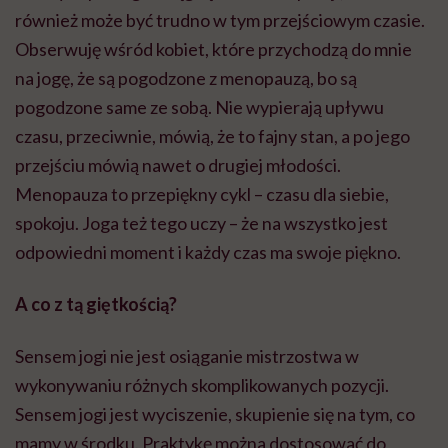
również może być trudno w tym przejściowym czasie.
Obserwuję wśród kobiet, które przychodzą do mnie
na jogę, że są pogodzone z menopauzą, bo są
pogodzone same ze sobą. Nie wypierają upływu
czasu, przeciwnie, mówią, że to fajny stan, a po jego
przejściu mówią nawet o drugiej młodości.
Menopauza to przepiękny cykl – czasu dla siebie,
spokoju. Joga też tego uczy – że na wszystko jest
odpowiedni moment i każdy czas ma swoje piękno.
A co z tą giętkością?
Sensem jogi nie jest osiąganie mistrzostwa w
wykonywaniu różnych skomplikowanych pozycji.
Sensem jogi jest wyciszenie, skupienie się na tym, co
mamy w środku. Praktykę można dostosować do