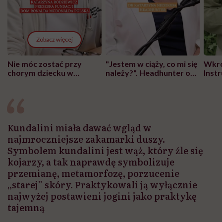
Zobacz więcej
Nie móc zostać przy
"Jestem w ciąży, co mi się
Wkró
chorym dziecku w
należy?". Headhunter o
Inst
szpitalu to tortura.
zmianie pokoleniowej u
atak
"Przeszkadzać w tym
kobiet w ciąży na rynku
wars
może chyba tylko
pracy
eksp
głupota i brak
wyobraźni"
Kundalini miała dawać wgląd w
najmroczniejsze zakamarki duszy.
Symbolem kundalini jest wąż, który źle się
kojarzy, a tak naprawdę symbolizuje
przemianę, metamorfozę, porzucenie
„starej” skóry. Praktykowali ją wyłącznie
najwyżej postawieni jogini jako praktykę
tajemną