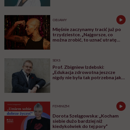
„Bezużyteczna pusta skorupa”? Nie do końca
„Druga młodość”
jajników?
Dr Francesca Duncan, naukowczyni z Northwestern
University Feinberg School of Medicine, jak wielu
innych biologów, była przekonana, że po
menopauzie
jajniki stają tak bezużyteczne jak
wyrostek
robaczkowy
. Badania, które przeprowadziła wraz ze
swoimi współpracownikami, pokazały, że mogła być w
ogromnym błędzie.
Okazało się, że po menopauzie jajniki
prawdopodobnie zaczynają pełnić funkcję