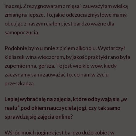
inaczej. Zrezygnowałam z mięsa i zauważyłam wielką
zmianę na lepsze. To, jakie odczucia zmysłowe mamy,
obcując z naszym ciałem, jest bardzo ważne dla
samopoczucia.
Podobnie było u mnie z piciem alkoholu. Wystarczył
kieliszek wina wieczorem, by jakość praktyki rano była
zupełnie inna, gorsza. To jest wielkie wow, kiedy
zaczynamy sami zauważać to, co nam w życiu
przeszkadza.
Lepiej wybrać się na zajęcia, które odbywają się „w
realu” pod okiem nauczyciela jogi, czy tak samo
sprawdzą się zajęcia online?
Wśród moich joginek jest bardzo dużo kobiet w