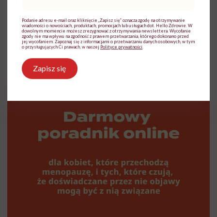
mail
*
Podanie adresu e-mail oraz kliknięcie „Zapisz się” oznacza zgodę na otrzymywanie
wiadomości o nowościach, produktach, promocjach lub usługach dot. Hello Zdrowie. W
dowolnym momencie możesz zrezygnować z otrzymywania newslettera. Wycofanie
zgody nie ma wpływu na zgodność z prawem przetwarzania, którego dokonano przed
jej wycofaniem. Zapoznaj się z informacjami o przetwarzaniu danych osobowych, w tym
o przysługujących Ci prawach, w naszej
Polityce prywatności
.
Zapisz się