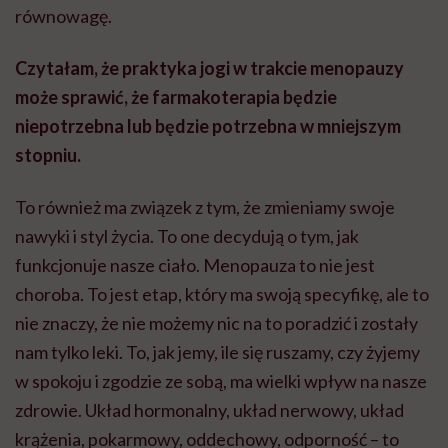
równowagę.
Czytałam, że praktyka jogi w trakcie menopauzy
może sprawić, że farmakoterapia będzie
niepotrzebna lub będzie potrzebna w mniejszym
stopniu.
To również ma związek
z tym, że
zmieniamy swoje
nawyki i styl życia. To one decydują o tym, jak
funkcjonuje nasze ciało. Menopauza to nie jest
choroba. To jest etap, który ma swoją specyfikę, ale to
nie znaczy, że nie możemy nic na to poradzić i zostały
nam tylko leki. To, jak jemy, ile się ruszamy, czy
żyjemy
w spokoju i zgodzie ze sobą, ma wielki wpływ na nasze
zdrowie.
Układ hormonalny, układ nerwowy, układ
krążenia, pokarmowy, oddechowy, odporność – to