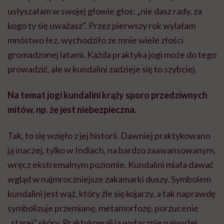
usłyszałam w swojej głowie głos: „nie dasz rady, za
kogo ty się uważasz”. Przez pierwszy rok wylałam
mnóstwo łez, wychodziło ze mnie wiele złości
gromadzonej latami. Każda praktyka jogi może do tego
prowadzić, ale w kundalini zadzieje się to szybciej.
Na temat jogi kundalini krąży sporo przedziwnych
mitów, np. że jest niebezpieczna.
Tak, to się wzięło z jej historii. Dawniej praktykowano
ją inaczej, tylko w Indiach, na bardzo zaawansowanym,
wręcz ekstremalnym poziomie. Kundalini miała dawać
wgląd w najmroczniejsze zakamarki duszy. Symbolem
kundalini jest wąż, który źle się kojarzy, a tak naprawdę
symbolizuje przemianę, metamorfozę, porzucenie
„starej” skóry. Praktykowali ją wyłącznie najwyżej