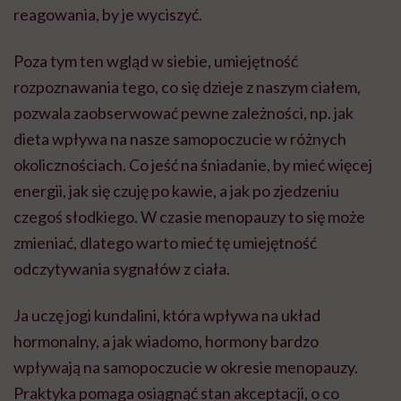
reagowania, by je wyciszyć.
Poza tym ten wgląd w siebie, umiejętność
rozpoznawania tego, co się dzieje z naszym ciałem,
pozwala zaobserwować pewne zależności, np. jak
dieta wpływa na nasze samopoczucie w różnych
okolicznościach. Co jeść na śniadanie, by mieć więcej
energii, jak się czuję po kawie, a jak po zjedzeniu
czegoś słodkiego. W czasie menopauzy to się może
zmieniać, dlatego warto mieć tę umiejętność
odczytywania sygnałów z ciała.
Ja uczę jogi kundalini,
która
wpływa na układ
hormonalny, a jak wiadomo, hormony bardzo
wpływają na samopoczucie w okresie menopauzy.
Praktyka pomaga osiągnąć stan akceptacji, o co