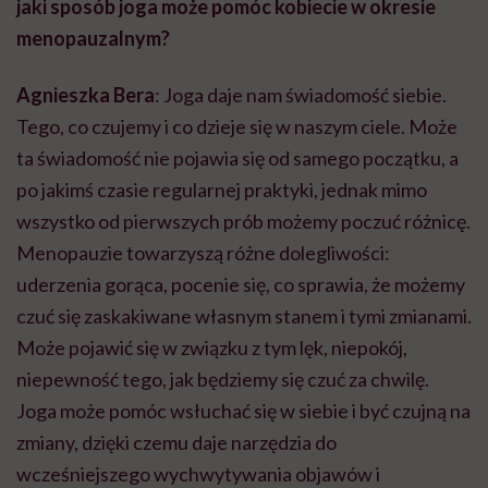
jaki sposób joga może pomóc kobiecie w okresie
menopauzalnym?
Agnieszka Bera
: Joga daje nam świadomość siebie.
Tego, co czujemy i co dzieje się w naszym ciele. Może
ta świadomość nie pojawia się od samego początku, a
po jakimś czasie regularnej praktyki, jednak mimo
wszystko od pierwszych prób możemy poczuć różnicę.
Menopauzie towarzyszą różne dolegliwości:
uderzenia gorąca, pocenie się, co sprawia, że możemy
czuć się zaskakiwane własnym stanem i tymi zmianami.
Może pojawić się w związku z tym lęk, niepokój,
niepewność tego, jak będziemy się czuć za chwilę.
Joga może pomóc wsłuchać się w siebie i być czujną na
zmiany, dzięki czemu daje narzędzia do
wcześniejszego wychwytywania objawów i