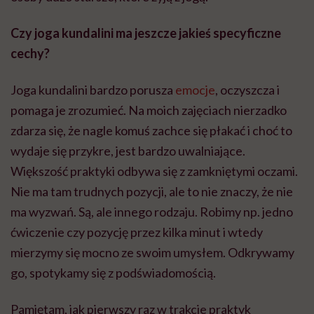
Czy joga kundalini ma jeszcze jakieś specyficzne
cechy?
Joga kundalini bardzo porusza
emocje
, oczyszcza i
pomaga je zrozumieć. Na moich zajęciach nierzadko
zdarza się, że nagle komuś zachce się płakać i choć to
wydaje się przykre, jest bardzo uwalniające.
Większość praktyki odbywa się z zamkniętymi oczami.
Nie ma tam trudnych pozycji, ale to nie znaczy, że nie
ma wyzwań. Są, ale innego rodzaju. Robimy np. jedno
ćwiczenie czy pozycję przez kilka minut i wtedy
mierzymy się mocno ze swoim umysłem. Odkrywamy
go, spotykamy się z podświadomością.
Pamiętam, jak pierwszy raz w trakcie praktyk