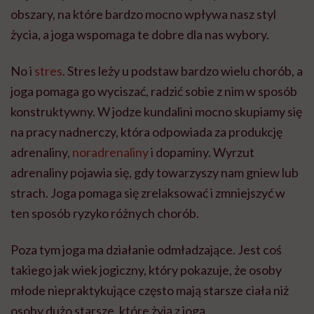
obszary, na które bardzo mocno wpływa nasz styl
życia, a joga wspomaga te dobre dla nas wybory.
No i
stres
. Stres leży u podstaw bardzo wielu chorób, a
joga pomaga go wyciszać, radzić sobie z nim w sposób
konstruktywny. W jodze kundalini mocno skupiamy się
na pracy nadnerczy, która odpowiada za produkcję
adrenaliny,
noradrenaliny
i dopaminy. Wyrzut
adrenaliny pojawia się, gdy towarzyszy nam gniew lub
strach. Joga pomaga się zrelaksować i zmniejszyć w
ten sposób ryzyko różnych chorób.
Poza tym joga ma działanie odmładzające. Jest coś
takiego jak wiek
jogiczny
, który pokazuje, że osoby
młode niepraktykujące często mają starsze ciała niż
osoby dużo starsze, które żyją z jogą.