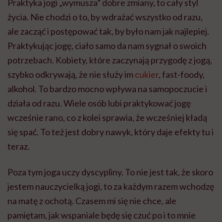
Praktyka jogi „wymusza” dobre zmiany, to cały styl
życia. Nie chodzi o to, by wdrażać wszystko od razu,
ale zacząć i postępować tak, by było nam jak najlepiej.
Praktykując jogę, ciało samo da nam sygnał o swoich
potrzebach. Kobiety, które zaczynają przygodę z jogą,
szybko odkrywają, że nie służy im
cukier
,
fast-foody
,
alkohol. To bardzo mocno wpływa na samopoczucie i
działa od razu. Wiele osób lubi praktykować jogę
wcześnie rano, co z kolei sprawia, że wcześniej kładą
się spać. To też jest dobry nawyk, który daje efekty tu i
teraz.
Poza tym joga uczy dyscypliny. To nie jest tak, że skoro
jestem nauczycielką jogi, to za każdym razem wchodzę
na matę z ochotą. Czasem mi się nie chce, ale
pamiętam, jak wspaniale będę się czuć po i to mnie