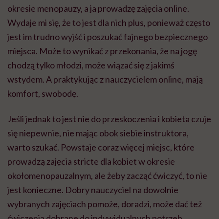
okresie menopauzy, a ja prowadzę zajęcia online.
Wydaje mi się, że to jest dla nich plus, ponieważ często
jest im trudno wyjść i poszukać fajnego bezpiecznego
miejsca. Może to wynikać z przekonania, że na jogę
chodzą tylko młodzi, może wiązać się z jakimś
wstydem. A praktykując z nauczycielem online, mają
komfort, swobodę.
Jeśli jednak to jest nie do przeskoczenia i kobieta czuje
się niepewnie, nie mając obok siebie instruktora,
warto szukać. Powstaje coraz więcej miejsc, które
prowadzą zajęcia stricte dla kobiet w okresie
okołomenopauzalnym, ale żeby zacząć ćwiczyć, to nie
jest konieczne. Dobry nauczyciel na dowolnie
wybranych zajęciach pomoże, doradzi, może dać też
ćwiczenia dobrane do indywidualnych potrzeb.