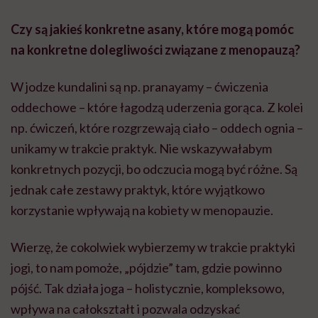
Czy są jakieś konkretne asany, które mogą pomóc
na konkretne dolegliwości związane z menopauzą?
W jodze kundalini są np.
pranayamy
– ćwiczenia
oddechowe – które łagodzą uderzenia gorąca. Z kolei
np. ćwiczeń, które
rozgrzewają ciało – oddech ognia –
unikamy w trakcie praktyk.
Nie wskazywałabym
konkretnych pozycji, bo odczucia mogą być różne. Są
jednak całe zestawy praktyk, które wyjątkowo
korzystanie wpływają na kobiety w menopauzie.
Wierzę, że cokolwiek wybierzemy w trakcie praktyki
jogi, to nam pomoże, „pójdzie” tam, gdzie powinno
pójść. Tak działa joga –
holistycznie
, kompleksowo,
wpływa na całokształt i pozwala odzyskać