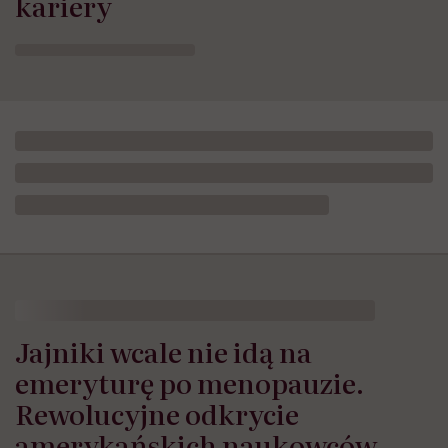
kariery
HelloZdrowie
›
Zdrowie
›
Jajniki wcale nie idą na emeryturę
Jajniki wcale nie idą na
emeryturę po menopauzie.
Rewolucyjne odkrycie