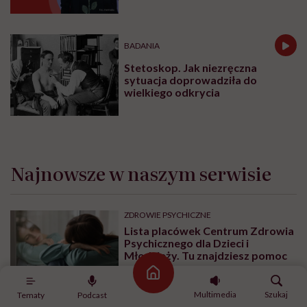
odpornościową. Wiedza ta może zrewolucjonizować
to, co do tej pory wiemy na temat zdrowia kobiet
dojrzałych.
A wszystko zaczęło się od przypadkowego odkrycia,
które dało początek dalszym badaniom. Dr Duncan
uczestniczyła w projekcie National Institutes of
Health (NIH), który miał na celu mapowanie komórek
senescentnych. Są to takie komórki, które już
przestały się dzielić, ale wciąż są aktywne
metabolicznie. Gromadzą się one w różnych tkankach
organizmu i uważa się, że to właśnie one są
odpowiedzialne za proces starzenia się.
Strona główna
„Byłam niezwykle podekscytowana możliwością
Multimedia
Szukaj
Tematy
Podcast
wzięcia udziału w tej inicjatywie, ale jednocześnie