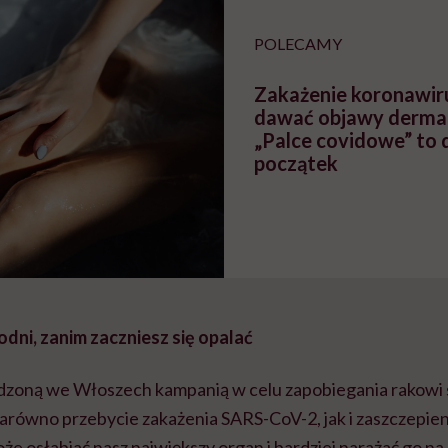
braźni"
pracy
ekspercki
POLECAMY
Zakażenie koronawi
dawać objawy dermat
„Palce covidowe” to 
początek
odni, zanim zaczniesz się opalać
dzoną we Włoszech kampanią w celu zapobiegania rakowi
zarówno przebycie zakażenia SARS-CoV-2, jak i zaszczepie
e osłabiać nasz największy organ i bardziej narażać go na