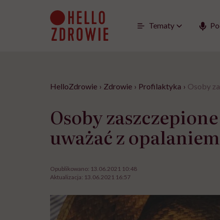
Go
to
content
Tematy
Po
HelloZdrowie
›
Zdrowie
›
Profilaktyka
›
Osoby za
Osoby zaszczepione
uważać z opalaniem 
Opublikowano:
13.06.2021 10:48
Aktualizacja:
13.06.2021 16:57