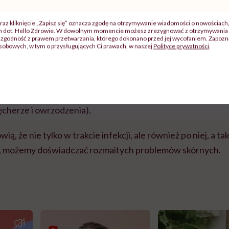
o-grudkowa (zmiany skórne pojawiające się najczęściej w
danej reakcji polekowej,
raz kliknięcie „Zapisz się” oznacza zgodę na otrzymywanie wiadomości o nowościach
ch dot. Hello Zdrowie. W dowolnym momencie możesz zrezygnować z otrzymywania 
zgodność z prawem przetwarzania, którego dokonano przed jej wycofaniem. Zapoznaj
kowata (objawiającą się czerwononiebieskimi plamami
sobowych, w tym o przysługujących Ci prawach, w naszej
Polityce prywatności
.
teczkę na skórze),
we” (mające związek z mikrozakrzepami powstającymi w
ID-19: sino-czerwone zmiany w końcówkach palców –
ale mogą też wystąpić na palcach rąk – którym mogą
cherze i owrzodzenia).
wią, że nie tylko w trakcie infekcji, ale również po niej, a t
 możemy doświadczać rozmaitych problemów skórnych.