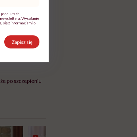
, produktach,
newslettera. Wycofanie
 się z informacjami o
Zapisz się
akże po szczepieniu