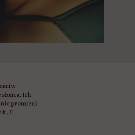
rzeciw
słońca. Ich
łanie promieni
k „Il