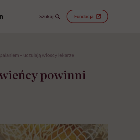
Szukaj
Fundacja
alaniem – uczulają włoscy lekarze
owieńcy powinni