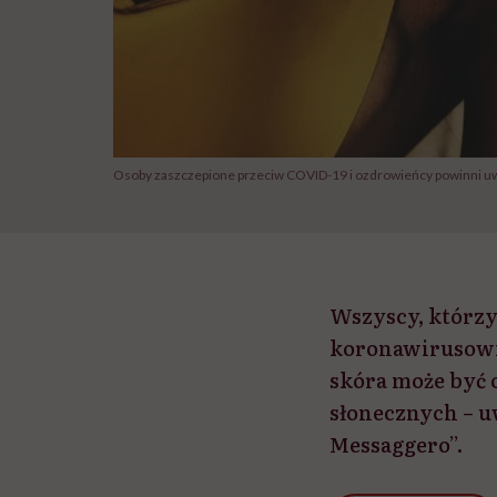
Osoby zaszczepione przeciw COVID-19 i ozdrowieńcy powinni uwa
Wszyscy, którzy
koronawirusowi 
skóra może być 
słonecznych – uw
Messaggero”.