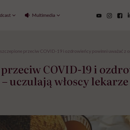
Multimedia
dcast
szczepione przeciw COVID-19 i ozdrowieńcy powinni uważać z op
 przeciw COVID-19 i ozdr
– uczulają włoscy lekarze