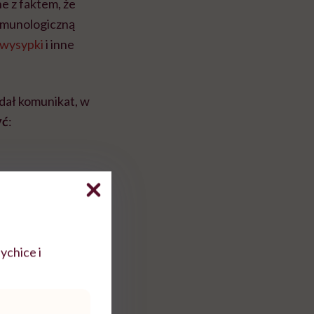
e z faktem, że
mmunologiczną
wysypki
i inne
dał komunikat, w
yć
:
cznych jak:
ychice i