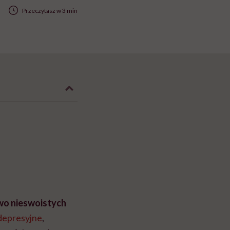
Przeczytasz w 3 min
wo nieswoistych
depresyjne
,