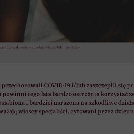
żać z opalaniem – uczulają włoscy lekarze/ iStock
 przechorowali COVID-19 i/lub zaszczepili się p
powinni tego lata bardzo ostrożnie korzystać ze 
osłabiona i bardziej narażona na szkodliwe dzia
ażają włoscy specjaliści, cytowani przez dzienni