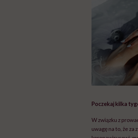
głupota i brak wyo
Poczekaj kilka tyg
W związku z prowa
uwagę na to, że za 
koronawirusowi, moż