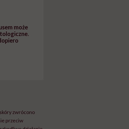
myślenie
rusem może
ologiczne.
dopiero
 skóry zwrócono
nie przeciw
 szkodliwe działanie