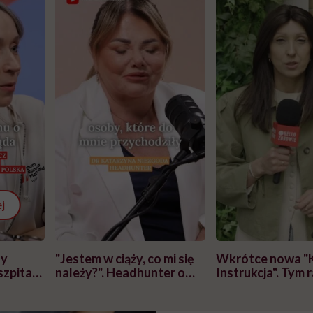
j
zy
"Jestem w ciąży, co mi się
Wkrótce nowa "
szpitalu
należy?". Headhunter o
Instrukcja". Tym 
szkadzać
zmianie pokoleniowej u
atakach paniki. Z
tylko
kobiet w ciąży na rynku
warsztat pacjen