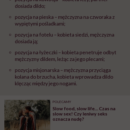
dosiada dildo;
pozycja na pieska – mężczyzna na czworaka z
wypiętymi pośladkami;
pozycja na fotelu – kobieta siedzi, mężczyzna
dosiada ją;
pozycja na łyżeczki – kobieta penetruje odbyt
mężczyzny dildem, leżąc za jego plecami;
pozycja misjonarska – mężczyzna przyciąga
kolana do brzucha, kobieta wprowadza dildo
klęcząc między jego nogami.
POLECAMY
Slow food, slow life… Czas na
slow sex! Czy leniwy seks
oznacza nudę?