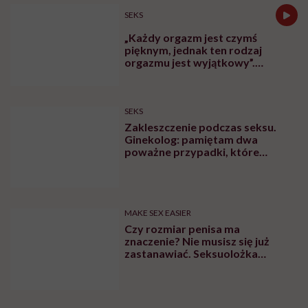
MINDFULNESS
Monika Sobień-Górska: „Trzeba
bardzo uważać, komu oddajemy
swoją wrażliwość, pieniądze i
zaufanie”
Zobacz także
SEKS
Jak zmienia się seks po 50-tce?
Poznaj 5 sposobów, żeby nadal
mieć frajdę w łóżku