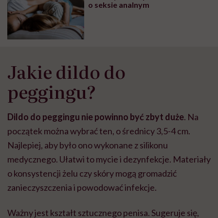
o seksie analnym
Jakie dildo do
peggingu?
Dildo do peggingu nie powinno być zbyt duże
. Na
początek można wybrać ten, o średnicy 3,5-4 cm.
Najlepiej, aby było ono wykonane z silikonu
medycznego. Ułatwi to mycie i dezynfekcje. Materiały
o konsystencji żelu czy skóry mogą gromadzić
zanieczyszczenia i powodować infekcje.
Ważny jest kształt sztucznego penisa. Sugeruje się,