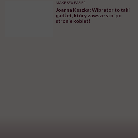
MAKE SEX EASIER
Co lubią dziewczyny w łóżku, co
kobiety lubią w chłopakach
SEKS
Orgazm – szczytowanie mózgu.
Dlaczego warto w życiu mieć
setki orgazmów?
SEKS
Antykoncepcja a zakrzepica. Oto
sygnały, które powinny cię
zaniepokoić
MAKE SEX EASIER