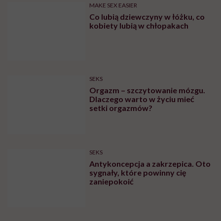
SEKS
„Każdy orgazm jest czymś
pięknym, jednak ten rodzaj
orgazmu jest wyjątkowy”.
Seksuolożka o kobiecym
wytrysku
SEKS
Zakleszczenie podczas seksu.
Ginekolog: pamiętam dwa
poważne przypadki, które
wymagały interwencji szpitalnej
MAKE SEX EASIER
Czy rozmiar penisa ma
znaczenie? Nie musisz się już
zastanawiać. Seksuolożka
Katarzyna Koczułap właśnie to
wyjaśniła