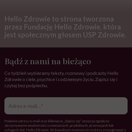
Joanna Keszka: Wibrator to taki
gadżet, który zawsze stoi po
stronie kobiet!