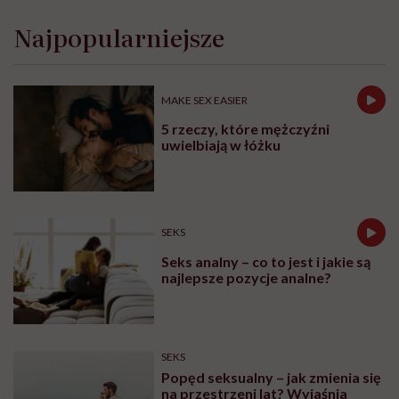
„Opieka skoncentrowana na
rodzinie to jest coś, bez czego
współczesna medycyna sobie nie
poradzi”