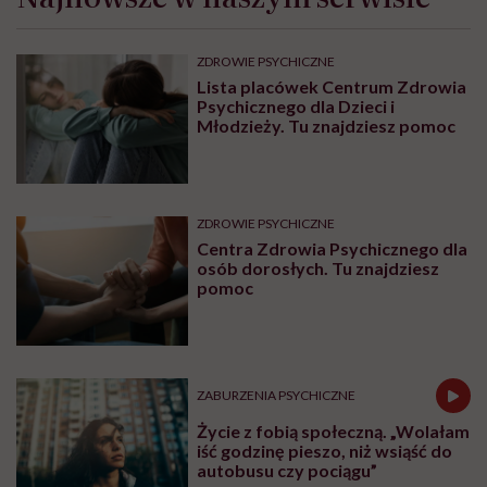
podniecasz?
MAKE SEX EASIER
Fellatio, czyli oswajanie penisa. 7
najważniejszych zasad!
SEKS
Pozycja „na Hiszpana” – czym się
charakteryzuje?
Najnowsze w naszym serwisie