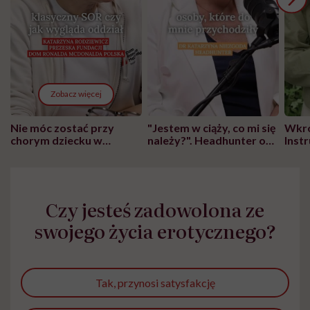
Zobacz więcej
Nie móc zostać przy
"Jestem w ciąży, co mi się
Wkró
chorym dziecku w
należy?". Headhunter o
Inst
szpitalu to tortura.
zmianie pokoleniowej u
atak
"Przeszkadzać w tym
kobiet w ciąży na rynku
wars
może chyba tylko
pracy
eksp
głupota i brak
Czy jesteś zadowolona ze
wyobraźni"
swojego życia erotycznego?
Tak, przynosi satysfakcję