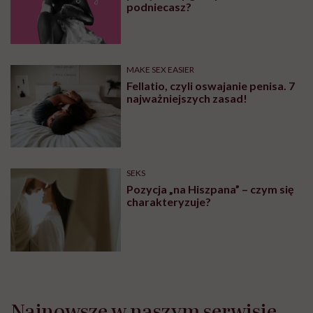
seksuolożka
SEKS
Jak uprawiać seks analny, żeby
nie bolało? Mamy kilka porad
SPOŁECZEŃSTWO
17-latka w relacji z 40-latkiem.
„Jeśli nie ma przymusu, to taka
para może być legalnie w związku.
I mówiąc brutalnie: nic nikomu do
tego”
ZDROWIE PSYCHICZNE
Jak odróżnić, czy mężczyzna cię
pożąda, czy go „tylko”