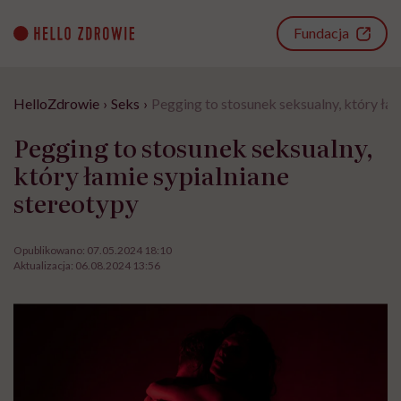
Go
to
Fundacja
content
HelloZdrowie
›
Seks
›
Pegging to stosunek seksualny, który łam
Pegging to stosunek seksualny,
który łamie sypialniane
stereotypy
Opublikowano:
07.05.2024 18:10
Aktualizacja:
06.08.2024 13:56