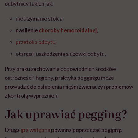
odbytnicy takich jak:
nietrzymanie stolca,
nasilenie
choroby hemoroidalnej
,
przetoka odbytu
,
otarcia i uszkodzenia śluzówki odbytu.
Przy braku zachowania odpowiednich środków
ostrożności i higieny, praktyka peggingu może
prowadzić do osłabienia mięśni zwieraczy i problemów
z kontrolą wypróżnień.
Jak uprawiać pegging?
Długa
gra wstępna
powinna poprzedzać pegging.