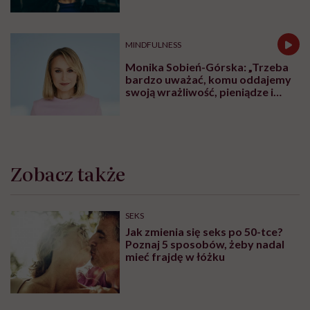
ZDROWIE PSYCHICZNE
Lista placówek Centrum Zdrowia
Psychicznego dla Dzieci i
Młodzieży. Tu znajdziesz pomoc
ZDROWIE PSYCHICZNE
Centra Zdrowia Psychicznego dla
osób dorosłych. Tu znajdziesz
pomoc
ZABURZENIA PSYCHICZNE
Życie z fobią społeczną. „Wolałam
iść godzinę pieszo, niż wsiąść do
autobusu czy pociągu”