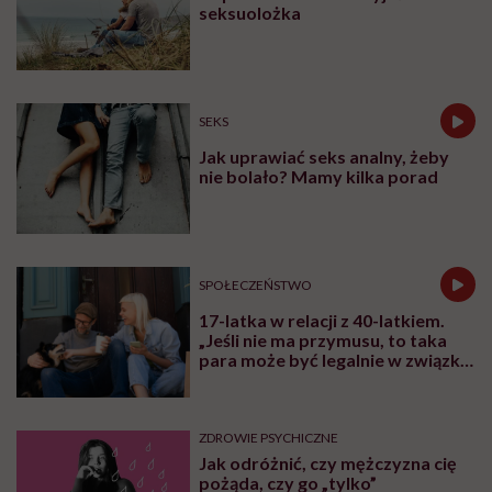
Najpopularniejsze
MAKE SEX EASIER
5 rzeczy, które mężczyźni
uwielbiają w łóżku
SEKS
Seks analny – co to jest i jakie są
najlepsze pozycje analne?
SEKS
Popęd seksualny – jak zmienia się
na przestrzeni lat? Wyjaśnia