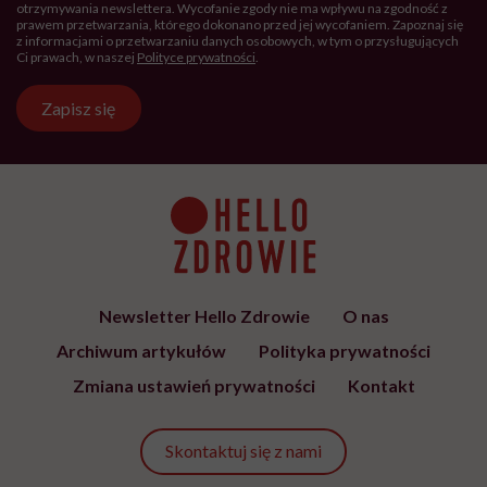
Hello Zdrowie to strona tworzona
przez Fundację Hello Zdrowie, która
jest społecznym głosem USP Zdrowie.
Bądź z nami na bieżąco
Co tydzień wybieramy teksty, rozmowy i podcasty Hello
Zdrowie o ciele, psychice i codziennym życiu. Zapisz się i
czytaj bez pośpiechu.
Adres
e-
mail
*
Podanie adresu e-mail oraz kliknięcie „Zapisz się” oznacza zgodę na
otrzymywanie wiadomości o nowościach, produktach, promocjach lub
usługach dot. Hello Zdrowie. W dowolnym momencie możesz zrezygnować z
otrzymywania newslettera. Wycofanie zgody nie ma wpływu na zgodność z