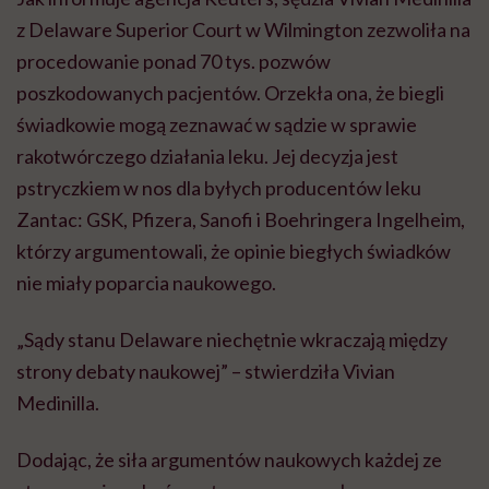
z Delaware Superior Court w Wilmington zezwoliła na
procedowanie ponad 70 tys. pozwów
poszkodowanych pacjentów. Orzekła ona, że biegli
świadkowie mogą zeznawać w sądzie w sprawie
rakotwórczego działania leku. Jej decyzja jest
pstryczkiem w nos dla byłych producentów leku
Zantac: GSK, Pfizera, Sanofi i Boehringera Ingelheim,
którzy argumentowali, że opinie biegłych świadków
nie miały poparcia naukowego.
„Sądy stanu Delaware niechętnie wkraczają między
strony debaty naukowej” – stwierdziła Vivian
Medinilla.
Dodając, że siła argumentów naukowych każdej ze