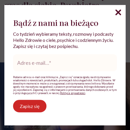
czas dla siebie. Psychiatra
tłumaczy, czym jest revenge
Bądź z nami na bieżąco
bedtime procrastination
Co tydzień wybieramy teksty, rozmowy i podcasty
Hello Zdrowie o ciele, psychice i codziennym życiu.
Ewa Podsiadły-Natorska
Zapisz się i czytaj bez pośpiechu.
Opublikowano:
20.07.2026 08:01
Adres
e-
mail
*
Podanie adresu e-mail oraz kliknięcie „Zapisz się” oznacza zgodę na otrzymywanie
wiadomości o nowościach, produktach, promocjach lub usługach dot. Hello Zdrowie. W
dowolnym momencie możesz zrezygnować z otrzymywania newslettera. Wycofanie
zgody nie ma wpływu na zgodność z prawem przetwarzania, którego dokonano przed
jej wycofaniem. Zapoznaj się z informacjami o przetwarzaniu danych osobowych, w tym
o przysługujących Ci prawach, w naszej
Polityce prywatności
.
Zapisz się
fot. Getty Images, Zarina Lukash