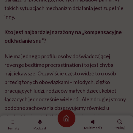
takich sytuacjach mechanizm działania jest zupełnie
inny.
Kto jest najbardziej narażony na „kompensacyjne
odkładanie snu”?
Nie ma jednego profilu osoby doświadczającej
revenge bedtime procrastination i to jest chyba
najciekawsze. Oczywiście często widzę to u osób
przeciążonych obowiązkami – młodych, ciężko
pracujących ludzi, rodziców małych dzieci, kobiet
łączących jednocześnie wiele ról. Ale z drugiej strony
podobne zachowania obserwujemy również u
studentów i nastolatków, którzy nie mają jeszcze
Strona główna
takiej liczby obowiązków jak dorośli. Pokazuje to, że
Multimedia
Szukaj
Tematy
Podcast