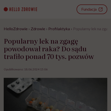
Go
to
Fundacja
content
HelloZdrowie
›
Zdrowie
›
Profilaktyka
›
Popularny lek na zgag
Popularny lek na zgagę
powodował raka? Do sądu
trafiło ponad 70 tys. pozwów
Opublikowano:
18.06.2024 15:06