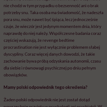
nie chodzi w tym przypadku o bezsenność ani o brak
potrzeby snu. Taka osoba ma świadomość, że nadeszła
pora snu, może nawet być śpiąca, lecz jednocześnie
czuje, że wieczór jest jedynym momentem dnia, który
naprawdę do niej należy. Współczesne badania coraz
częściej wskazują, że revenge bedtime
procrastination nie jest wyłącznie problemem słabej
dyscypliny. Coraz więcej danych dowodzi, że takie
zachowanie bywa próbą odzyskania autonomii, czasu
dla siebie i równowagi psychicznej po dniu pełnym
obowiązków.
Mamy polski odpowiednik tego określenia?
Żaden polski odpowiednik nie jest został dotąd
powszechnie przyjęty w psychologii ani psychiatrii. W