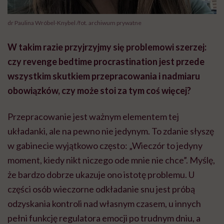
dr Paulina Wróbel-Knybel /fot. archiwum prywatne
W takim razie przyjrzyjmy się problemowi szerzej:
czy revenge bedtime procrastination jest przede
wszystkim skutkiem przepracowania i nadmiaru
obowiązków, czy może stoi za tym coś więcej?
Przepracowanie jest ważnym elementem tej
układanki, ale na pewno nie jedynym. To zdanie słyszę
w gabinecie wyjątkowo często: „Wieczór to jedyny
moment, kiedy nikt niczego ode mnie nie chce”. Myślę,
że bardzo dobrze ukazuje ono istotę problemu. U
części osób wieczorne odkładanie snu jest próbą
odzyskania kontroli nad własnym czasem, u innych
pełni funkcję regulatora emocji po trudnym dniu, a