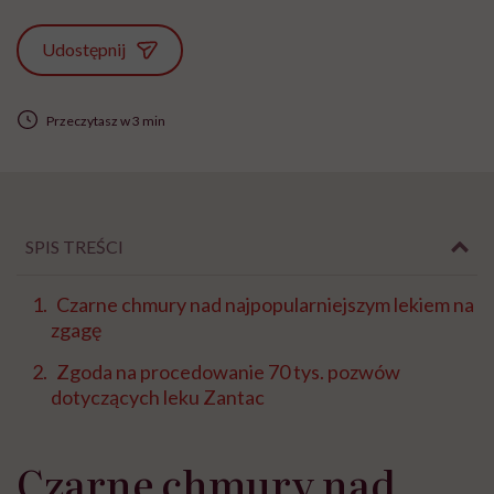
Udostępnij
Przeczytasz w 3 min
SPIS TREŚCI
Czarne chmury nad najpopularniejszym lekiem na
zgagę
Zgoda na procedowanie 70 tys. pozwów
dotyczących leku Zantac
Czarne chmury nad