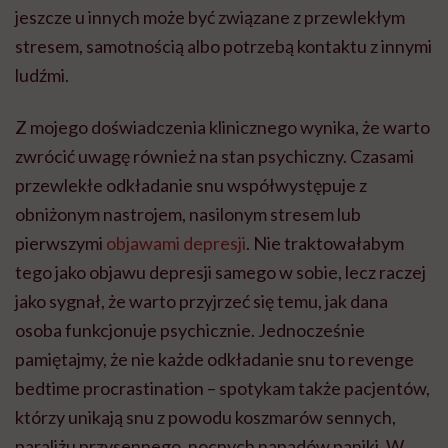
jeszcze u innych może być związane z przewlekłym
stresem, samotnością albo potrzebą kontaktu z innymi
ludźmi.
Z mojego doświadczenia klinicznego wynika, że warto
zwrócić uwagę również na stan psychiczny. Czasami
przewlekłe odkładanie snu współwystępuje z
obniżonym nastrojem, nasilonym stresem lub
pierwszymi
objawami depresji
. Nie traktowałabym
tego jako objawu depresji samego w sobie, lecz raczej
jako sygnał, że warto przyjrzeć się temu, jak dana
osoba funkcjonuje psychicznie. Jednocześnie
pamiętajmy, że nie każde odkładanie snu to revenge
bedtime procrastination – spotykam także pacjentów,
którzy unikają snu z powodu koszmarów sennych,
paraliżu przysennego, nocnych napadów paniki. W