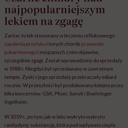
najpopularniejszym
lekiem na zgagę
Zantac to lek stosowany w leczeniu refluksowego
zapalenia przełyku
i innych chorób
przewodu
pokarmowego
i związanych z nim objawów,
szczególnie zgagi. Został wprowadzony do sprzedaży
w 1988 r. Niegdyś był sprzedawany w zawrotnym
tempie. Zyski z jego sprzedaży przekraczały miliard
rocznie. W przeszłości był produkowany kolejno przez
kilka koncernów: GSK, Pfizer, Sanofi i Boehringer
Ingelheim.
W 2019 r., po tym, jak w leku wykryto wykryto
ranitydynę: substancję, która pod wpływem ciepła