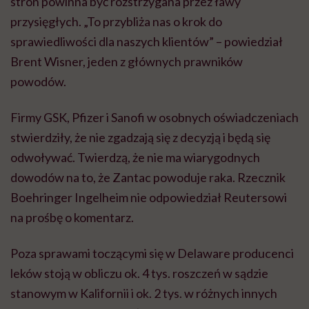
stron powinna być rozstrzygana przez ławy
przysięgłych. „To przybliża nas o krok do
sprawiedliwości dla naszych klientów” – powiedział
Brent Wisner, jeden z głównych prawników
powodów.
Firmy GSK, Pfizer i Sanofi w osobnych oświadczeniach
stwierdziły, że nie zgadzają się z decyzją i będą się
odwoływać. Twierdzą, że nie ma wiarygodnych
dowodów na to, że Zantac powoduje raka. Rzecznik
Boehringer Ingelheim nie odpowiedział Reutersowi
na prośbę o komentarz.
Poza sprawami toczącymi się w Delaware producenci
leków stoją w obliczu ok. 4 tys. roszczeń w sądzie
stanowym w Kalifornii i ok. 2 tys. w różnych innych