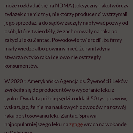
może rozkładać się na NDMA (toksyczny, rakotwórczy
związek chemiczny), niektórzy producenci wstrzymali
jego sprzedaż, a do sądów zaczęły napływać pozwy od
osób, które twierdziły, że zachorowały na raka po
zażyciu leku Zantac. Powodowie twierdzili, że firmy
miały wiedzę albo powinny mieć, że ranitydyna
stwarza ryzyko raka i celowo nie ostrzegły
konsumentów.
W 2020 r. Amerykańska Agencja ds. Żywności i Leków
zwróciła się do producentów o wycofanie leku z
rynku. Dwa lata później sędzia oddalił 50 tys. pozwów,
wskazując, że nie ma naukowych dowodów na rozwój
raka po stosowaniu leku Zantac. Sprawa
najpopularniejszego leku na
zgagę
wraca na wokandę
w Delaware.