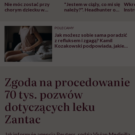
Nie móc zostać przy
"Jestem w ciąży, co mi się
Wkró
chorym dziecku w
należy?". Headhunter o
Inst
szpitalu to tortura.
zmianie pokoleniowej u
atak
"Przeszkadzać w tym
kobiet w ciąży na rynku
wars
może chyba tylko
pracy
eksp
POLECAMY
głupota i brak
Jak możesz sobie sama poradzić
wyobraźni"
z refluksem i zgagą? Kamil
Kozakowski podpowiada, jakie
ćwiczenia mogą być pomocne
Zgoda na procedowanie
70 tys. pozwów
dotyczących leku
Zantac
Jak informuje agencja Reuters, sędzia Vivian Medinilla