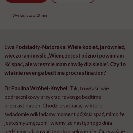
Wysłuchasz w 13 min
Ewa Podsiadły-Natorska: Wiele kobiet, ja również,
wieczorami myśli: „Wiem, że jest późno i powinnam
iść spać, ale wreszcie mam chwilę dla siebie”. Czy to
właśnie revenge bedtime procrastination?
Dr Paulina Wróbel-Knybel:
Tak, to właściwie
podręcznikowy przykład revenge bedtime
procrastination. Chodzi o sytuację, w której
świadomie odkładamy moment pójścia spać, mimo że
jesteśmy zmęczeni i wiemy, że następnego dnia
będziemy odczuwać tego konsekwencje. Oczywiście