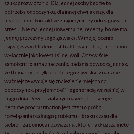
szukać rozwiązania. Dla jednej osoby będzie to
potrzeba odpoczynku, dla innej chwila ciszy, dla
jeszcze innej kontakt ze znajomymi czy odreagowanie
stresu. Nie ma jednej uniwersalnej recepty, bo nie ma
jednej przyczyny tego zjawiska. W mojej ocenie
największym błędem jest traktowanie tego problemu
wyłącznie jako kwestii silnej woli. Oczywiście
samokontrola ma znaczenie, badania dowodzą jednak,
że tłumaczy to tylko część tego zjawiska. Znacznie
ważniejsze wydaje się znalezienie miejsca na
odpoczynek, przyjemność i regenerację wcześniej w
ciągu dnia. Powiedziałabym nawet, że revenge
bedtime procrastination jest często próbą
rozwiązania realnego problemu – braku czasu dla
siebie – za pomocą rozwiązania, które na dłuższą metę
ten problem pogłębia. Na chwilę przynosi ulgę, ale