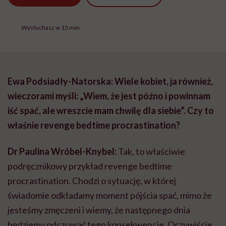
Wysłuchasz w 13 min
Ewa Podsiadły-Natorska: Wiele kobiet, ja również,
wieczorami myśli: „Wiem, że jest późno i powinnam
iść spać, ale wreszcie mam chwilę dla siebie”. Czy to
właśnie revenge bedtime procrastination?
Dr Paulina Wróbel-Knybel:
Tak, to właściwie
podręcznikowy przykład revenge bedtime
procrastination. Chodzi o sytuację, w której
świadomie odkładamy moment pójścia spać, mimo że
jesteśmy zmęczeni i wiemy, że następnego dnia
będziemy odczuwać tego konsekwencje. Oczywiście