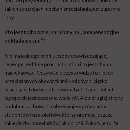
paraliżu przysennego, nocnych napadów paniki. W
takich sytuacjach mechanizm działania jest zupełnie
inny.
Kto jest najbardziej narażony na „kompensacyjne
odkładanie snu”?
Nie ma jednego profilu osoby doświadczającej
revenge bedtime procrastination i to jest chyba
najciekawsze. Oczywiście często widzę to u osób
przeciążonych obowiązkami – młodych, ciężko
pracujących ludzi, rodziców małych dzieci, kobiet
łączących jednocześnie wiele ról. Ale z drugiej strony
podobne zachowania obserwujemy również u
studentów i nastolatków, którzy nie mają jeszcze
takiej liczby obowiązków jak dorośli. Pokazuje to, że