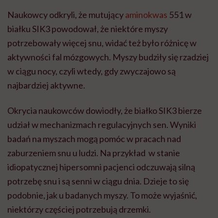
Naukowcy odkryli, że mutujący
aminokwas
551 w
białku SIK3 powodował, że niektóre myszy
potrzebowały więcej snu, widać też było różnicę w
aktywności fal mózgowych. Myszy budziły się rzadziej
w ciągu nocy, czyli wtedy, gdy zwyczajowo są
najbardziej aktywne.
Okrycia naukowców dowiodły, że białko SIK3 bierze
udział w mechanizmach regulacyjnych sen. Wyniki
badań na myszach mogą pomóc w pracach nad
zaburzeniem snu u ludzi. Na przykład w stanie
idiopatycznej hipersomni pacjenci odczuwają silną
potrzebę snu i są senni w ciągu dnia. Dzieje to się
podobnie, jak u badanych myszy. To może wyjaśnić,
niektórzy częściej potrzebują drzemki.