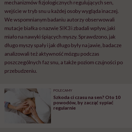
mechanizmów fizjologicznych regulujących sen,
wejście w tryb snu u każdej osoby wygląda inaczej.
We wspomnianym badaniu autorzy obserwowali
mutacje białka o nazwie SIK3 i zbadali wpływ, jaki
miało na nawyki śpiących myszy. Sprawdzono, jak
długo myszy spały i jak długo były na jawie, badacze
analizowali też aktywność mózgu podczas
poszczególnych faz snu, a także poziom czujności po
przebudzeniu.
POLECAMY
Szkoda ci czasu na sen? Oto 10
powodów, by zacząć sypiać
regularnie