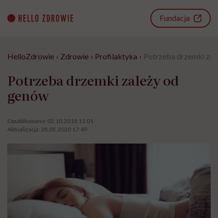
Go
to
Fundacja
content
HelloZdrowie
›
Zdrowie
›
Profilaktyka
›
Potrzeba drzemki zal
Potrzeba drzemki zależy od
genów
Opublikowano:
02.10.2018 11:01
Aktualizacja:
28.05.2020 17:49