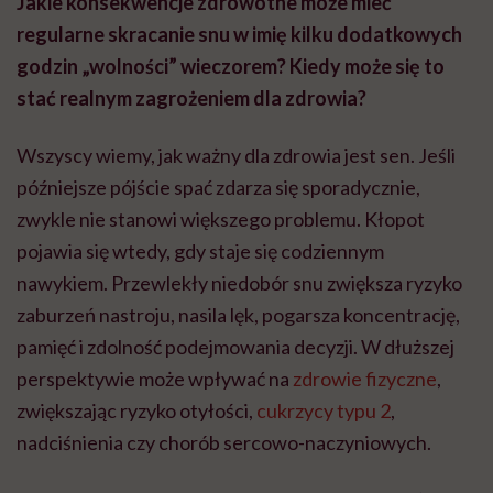
Jakie konsekwencje zdrowotne może mieć
regularne skracanie snu w imię kilku dodatkowych
godzin „wolności” wieczorem? Kiedy może się to
stać realnym zagrożeniem dla zdrowia?
Wszyscy wiemy, jak ważny dla zdrowia jest sen. Jeśli
późniejsze pójście spać zdarza się sporadycznie,
zwykle nie stanowi większego problemu. Kłopot
pojawia się wtedy, gdy staje się codziennym
nawykiem. Przewlekły niedobór snu zwiększa ryzyko
zaburzeń nastroju, nasila lęk, pogarsza koncentrację,
pamięć i zdolność podejmowania decyzji. W dłuższej
perspektywie może wpływać na
zdrowie fizyczne
,
zwiększając ryzyko otyłości,
cukrzycy typu 2
,
nadciśnienia czy chorób sercowo-naczyniowych.