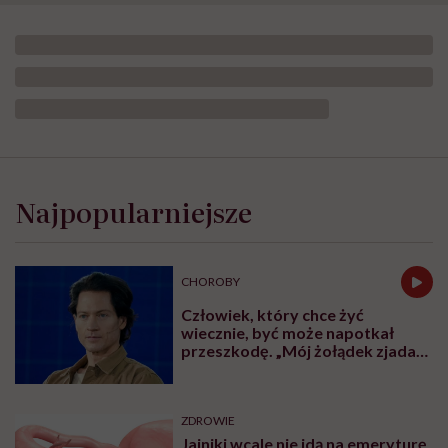
Najpopularniejsze
CHOROBY
Człowiek, który chce żyć
wiecznie, być może napotkał
przeszkodę. „Mój żołądek zjada
sam siebie”
ZDROWIE
Jajniki wcale nie idą na emeryturę