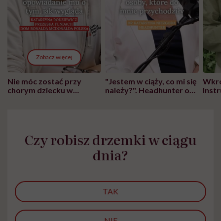
Zobacz więcej
Nie móc zostać przy
"Jestem w ciąży, co mi się
Wkró
chorym dziecku w
należy?". Headhunter o
Inst
szpitalu to tortura.
zmianie pokoleniowej u
atak
"Przeszkadzać w tym
kobiet w ciąży na rynku
wars
może chyba tylko
pracy
eksp
głupota i brak
Czy robisz drzemki w ciągu
wyobraźni"
dnia?
TAK
NIE