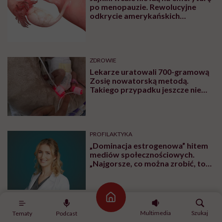
po menopauzie. Rewolucyjne
odkrycie amerykańskich
naukowców
ZDROWIE
Lekarze uratowali 700-gramową
Zosię nowatorską metodą.
Takiego przypadku jeszcze nie
było
PROFILAKTYKA
„Dominacja estrogenowa” hitem
mediów społecznościowych.
„Najgorsze, co można zrobić, to
leczyć modne hasło”
Strona główna
OBJAWY
Multimedia
Szukaj
Tematy
Podcast