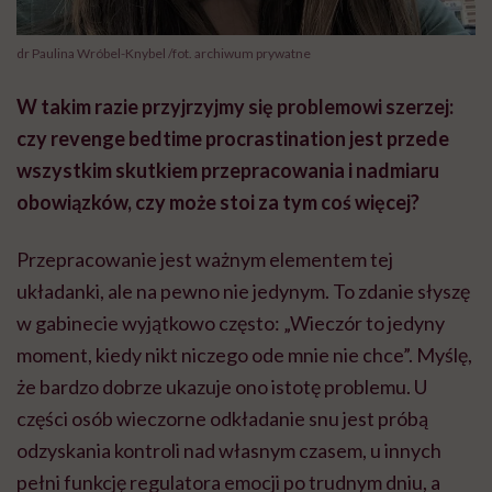
dr Paulina Wróbel-Knybel /fot. archiwum prywatne
W takim razie przyjrzyjmy się problemowi szerzej:
czy revenge bedtime procrastination jest przede
wszystkim skutkiem przepracowania i nadmiaru
obowiązków, czy może stoi za tym coś więcej?
Przepracowanie jest ważnym elementem tej
układanki, ale na pewno nie jedynym. To zdanie słyszę
w gabinecie wyjątkowo często: „Wieczór to jedyny
moment, kiedy nikt niczego ode mnie nie chce”. Myślę,
że bardzo dobrze ukazuje ono istotę problemu. U
części osób wieczorne odkładanie snu jest próbą
odzyskania kontroli nad własnym czasem, u innych
pełni funkcję regulatora emocji po trudnym dniu, a